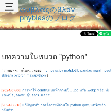
三
φυβλαςのβλογ
phyblasのブログ
บทความในหมวด "python"
( รวมบทความในหมวดย่อย:
numpy
scipy
matplotlib
pandas
manim
pyq
sklearn
pytorch
mayapython
)
[2024/07/06]
การทำให้ comfyui บันทึกภาพเป็น .jpg หรือ .webp พร้อมทั้ง
ยังฝังข้อมูลอภิพันธุ์ของกระแสงาน
[2024/06/16]
แก้ปัญหาที่บางครั้งภาพที่อ่านใน python ถูกหมุนหรือพลิก
กลับด้าน