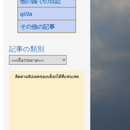
他の国での日記
qiita
その他の記事
記事の類別
ติดตามอัปเดตของบล็อกได้ที่แฟนเพจ