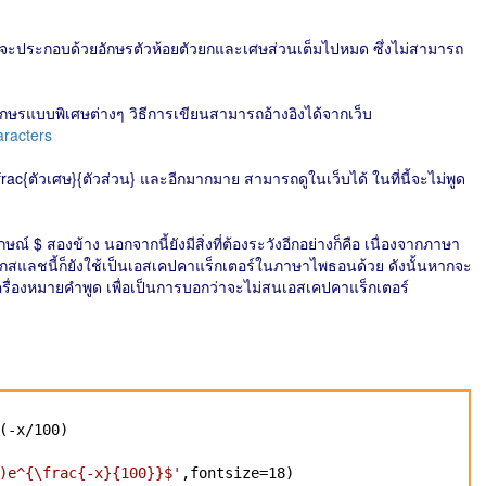
่งจะประกอบด้วยอักษรตัวห้อยตัวยกและเศษส่วนเต็มไปหมด ซึ่งไม่สามารถ
อักษรแบบพิเศษต่างๆ วิธีการเขียนสามารถอ้างอิงได้จากเว็บ
aracters
frac{ตัวเศษ}{ตัวส่วน} และอีกมากมาย สามารถดูในเว็บได้ ในที่นี้จะไม่พูด
์ $ สองข้าง นอกจากนี้ยังมีสิ่งที่ต้องระวังอีกอย่างก็คือ เนื่องจากภาษา
กสแลชนี้ก็ยังใช้เป็นเอสเคปคาแร็กเตอร์ในภาษาไพธอนด้วย ดังนั้นหากจะ
เครื่องหมายคำพูด เพื่อเป็นการบอกว่าจะไม่สนเอสเคปคาแร็กเตอร์
(-x/100)
)e^{\frac{-x}{100}}$'
,fontsize=18)