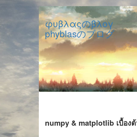
φυβλαςのβλογ
phyblasのブログ
numpy & matplotlib เบื้องต