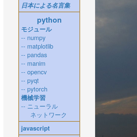
日本による名言集
python
モジュール
-- numpy
-- matplotlib
-- pandas
-- manim
-- opencv
-- pyqt
-- pytorch
機械学習
-- ニューラル
ネットワーク
javascript