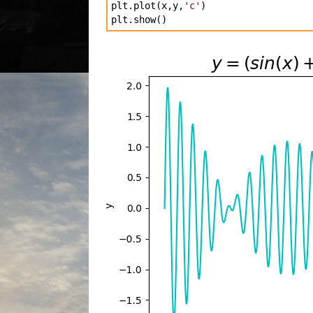
plt.plot(x,y,
'c'
)
plt.show()