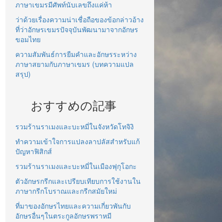
ภาษาเขมรมีศัพท์นับเลขถึงแค่ห้า
ว่าด้วยเรื่องความน่าเชื่อถือของข้อกล่าวอ้าง
ที่ว่าอักษรเขมรปัจจุบันพัฒนามาจากอักษร
ขอมไทย
ความสัมพันธ์การยืมคำและอักษรระหว่าง
ภาษาสยามกับภาษาเขมร (บทความแปล
สรุป)
おすすめの記事
รวมร้านราเมงและบะหมี่ในจังหวัดโทจิงิ
ทำความเข้าใจการแปลงลาปลัสสำหรับแก้
ปัญหาฟิสิกส์
รวมร้านราเมงและบะหมี่ในเมืองฟุกุโอกะ
ตัวอักษรกรีกและเปรียบเทียบการใช้งานใน
ภาษากรีกโบราณและกรีกสมัยใหม่
ที่มาของอักษรไทยและความเกี่ยวพันกับ
อักษรอื่นๆในตระกูลอักษรพราหมี