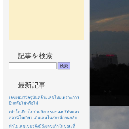
記事を検索
最新記事
เลขเขมรปัจจุบันคล้ายเลขไทยเพราะการ
ยืมกลับใช่หรือไม่
เข้าโตเกียวไปร่วมกิจกรรมของบริษัทแถว
สถานีโตเกียว เดินเล่นในสถานีก่อนกลับ
ทำไมเลขเขมรจึงมีถึงเลขเก้าในขณะที่