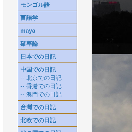
モンゴル語
言語学
maya
確率論
日本での日記
中国での日記
-- 北京での日記
-- 香港での日記
-- 澳門での日記
台灣での日記
北欧での日記