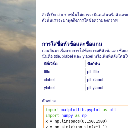
สิ่งที่เรียกว่ากราฟนั้นไม่ควรจะมีแค่เส้นหรือตัวเล
ดังนั้นเราจะมาพูดถึงการใส่ข้อความลงกราฟ
การใส่ชื่อหัวข้อและชื่อแกน
ก่อนอื่นมาเริ่มจากการใส่ข้อความที่หัวข้อและชื่อแก
นั่นคือ title, xlabel และ ylabel หรือเพิ่มทีหลังโดย
คีย์เวิร์ด
ฟังก์ชัน
title
plt.title
xlabel
plt.xlabel
ylabel
plt.ylabel
ตัวอย่าง
import
matplotlib.pyplot
as
plt
import
numpy
as
np
x = np.linspace(0,150,1500)
y = np.sin(x)+np.sin(x*1.1)