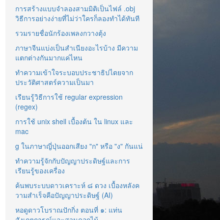
การสร้างแบบจำลองสามมิติเป็นไฟล์ .obj
วิธีการอย่างง่ายที่ไม่ว่าใครก็ลองทำได้ทันที
รวมรายชื่อนักร้องเพลงกวางตุ้ง
ภาษาจีนแบ่งเป็นสำเนียงอะไรบ้าง มีความ
แตกต่างกันมากแค่ไหน
ทำความเข้าใจระบอบประชาธิปไตยจาก
ประวัติศาสตร์ความเป็นมา
เรียนรู้วิธีการใช้ regular expression
(regex)
การใช้ unix shell เบื้องต้น ใน linux และ
mac
g ในภาษาญี่ปุ่นออกเสียง "ก" หรือ "ง" กันแน่
ทำความรู้จักกับปัญญาประดิษฐ์และการ
เรียนรู้ของเครื่อง
ค้นพบระบบดาวเคราะห์ ๘ ดวง เบื้องหลังค
วามสำเร็จคือปัญญาประดิษฐ์ (AI)
หอดูดาวโบราณปักกิ่ง ตอนที่ ๑: แท่น
สังเกตการณ์และสวนดอกไม้