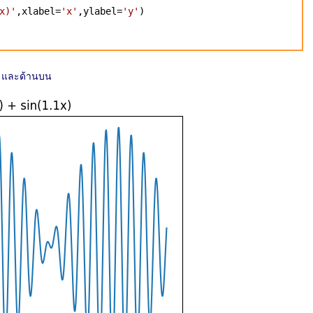
x)'
,xlabel=
'x'
,ylabel=
'y'
)
 y และด้านบน