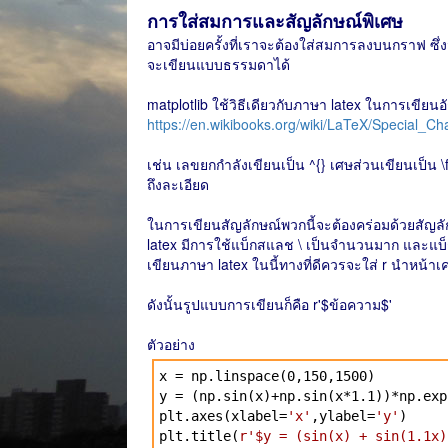
การใส่สมการและสัญลักษณ์พิเศษ
อาจมีบ่อยครั้งที่เราจะต้องใส่สมการลงบนกราฟ ซึ
จะเขียนแบบธรรมดาได้
matplotlib ใช้วิธีเดียวกับภาษา latex ในการเขียน
https://en.wikibooks.org/wiki/LaTeX/Special_Ch
เช่น เลขยกกำลังเขียนเป็น ^{} เศษส่วนเขียนเป็น \
ถึงละเอียด
ในการเขียนสัญลักษณ์พวกนี้จะต้องคร่อมด้วยสัญลักษณ
latex มีการใช้แบ็กสแลช \ เป็นจำนวนมาก และแบ็
เขียนภาษา latex ในนี้ทางที่ดีควรจะใส่ r นำหน้า
ดังนั้นรูปแบบการเขียนก็คือ r'$ข้อความ$'
ตัวอย่าง
x = np.linspace(0,150,1500)
y = (np.sin(x)+np.sin(x*1.1))*np.exp
plt.axes(xlabel=
'x'
,ylabel=
'y'
)
plt.title(
r'$y = (sin(x) + sin(1.1x)