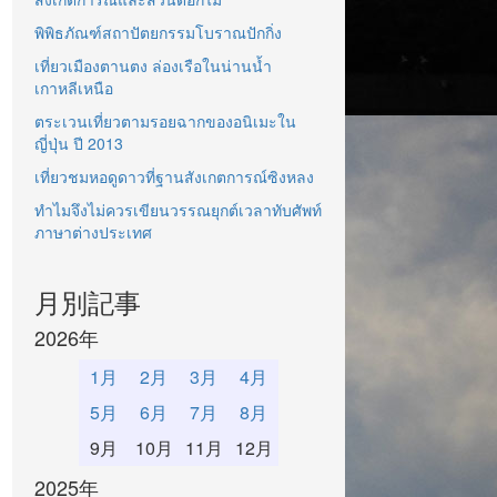
พิพิธภัณฑ์สถาปัตยกรรมโบราณปักกิ่ง
เที่ยวเมืองตานตง ล่องเรือในน่านน้ำ
เกาหลีเหนือ
ตระเวนเที่ยวตามรอยฉากของอนิเมะใน
ญี่ปุ่น ปี 2013
เที่ยวชมหอดูดาวที่ฐานสังเกตการณ์ซิงหลง
ทำไมจึงไม่ควรเขียนวรรณยุกต์เวลาทับศัพท์
ภาษาต่างประเทศ
月別記事
2026年
1月
2月
3月
4月
5月
6月
7月
8月
9月
10月
11月
12月
2025年