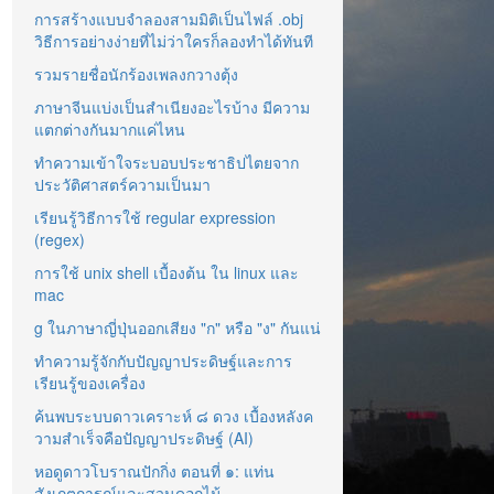
การสร้างแบบจำลองสามมิติเป็นไฟล์ .obj
วิธีการอย่างง่ายที่ไม่ว่าใครก็ลองทำได้ทันที
รวมรายชื่อนักร้องเพลงกวางตุ้ง
ภาษาจีนแบ่งเป็นสำเนียงอะไรบ้าง มีความ
แตกต่างกันมากแค่ไหน
ทำความเข้าใจระบอบประชาธิปไตยจาก
ประวัติศาสตร์ความเป็นมา
เรียนรู้วิธีการใช้ regular expression
(regex)
การใช้ unix shell เบื้องต้น ใน linux และ
mac
g ในภาษาญี่ปุ่นออกเสียง "ก" หรือ "ง" กันแน่
ทำความรู้จักกับปัญญาประดิษฐ์และการ
เรียนรู้ของเครื่อง
ค้นพบระบบดาวเคราะห์ ๘ ดวง เบื้องหลังค
วามสำเร็จคือปัญญาประดิษฐ์ (AI)
หอดูดาวโบราณปักกิ่ง ตอนที่ ๑: แท่น
สังเกตการณ์และสวนดอกไม้