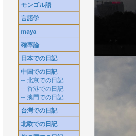
モンゴル語
言語学
maya
確率論
日本での日記
中国での日記
-- 北京での日記
-- 香港での日記
-- 澳門での日記
台灣での日記
北欧での日記