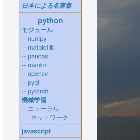
日本による名言集
python
モジュール
-- numpy
-- matplotlib
-- pandas
-- manim
-- opencv
-- pyqt
-- pytorch
機械学習
-- ニューラル
ネットワーク
javascript