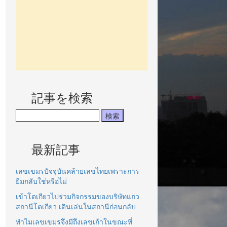
記事を検索
最新記事
เลขเขมรปัจจุบันคล้ายเลขไทยเพราะการ
ยืมกลับใช่หรือไม่
เข้าโตเกียวไปร่วมกิจกรรมของบริษัทแถว
สถานีโตเกียว เดินเล่นในสถานีก่อนกลับ
ทำไมเลขเขมรจึงมีถึงเลขเก้าในขณะที่