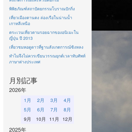
พิพิธภัณฑ์สถาปัตยกรรมโบราณปักกิ่ง
เที่ยวเมืองตานตง ล่องเรือในน่านน้ำ
เกาหลีเหนือ
ตระเวนเที่ยวตามรอยฉากของอนิเมะใน
ญี่ปุ่น ปี 2013
เที่ยวชมหอดูดาวที่ฐานสังเกตการณ์ซิงหลง
ทำไมจึงไม่ควรเขียนวรรณยุกต์เวลาทับศัพท์
ภาษาต่างประเทศ
月別記事
2026年
1月
2月
3月
4月
5月
6月
7月
8月
9月
10月
11月
12月
2025年