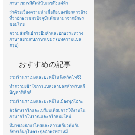
ภาษาเขมรมีศัพท์นับเลขถึงแค่ห้า
ว่าด้วยเรื่องความน่าเชื่อถือของข้อกล่าวอ้าง
ที่ว่าอักษรเขมรปัจจุบันพัฒนามาจากอักษร
ขอมไทย
ความสัมพันธ์การยืมคำและอักษรระหว่าง
ภาษาสยามกับภาษาเขมร (บทความแปล
สรุป)
おすすめの記事
รวมร้านราเมงและบะหมี่ในจังหวัดโทจิงิ
ทำความเข้าใจการแปลงลาปลัสสำหรับแก้
ปัญหาฟิสิกส์
รวมร้านราเมงและบะหมี่ในเมืองฟุกุโอกะ
ตัวอักษรกรีกและเปรียบเทียบการใช้งานใน
ภาษากรีกโบราณและกรีกสมัยใหม่
ที่มาของอักษรไทยและความเกี่ยวพันกับ
อักษรอื่นๆในตระกูลอักษรพราหมี