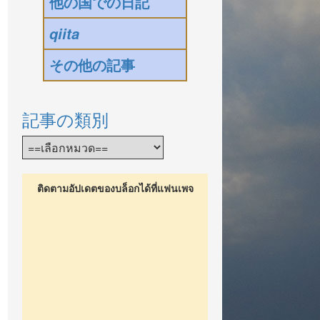
他の国での日記
qiita
その他の記事
記事の類別
ติดตามอัปเดตของบล็อกได้ที่แฟนเพจ