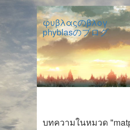
φυβλαςのβλογ
phyblasのブログ
บทความในหมวด "matpl