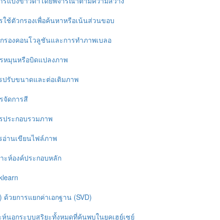
๐: การแบ่งขาวดำโดยพิจารณาตามความสว่าง
ารใช้ตัวกรองเพื่อค้นหาหรือเน้นส่วนขอบ
: ตัวกรองคอนโวลูชันและการทำภาพเบลอ
การหมุนหรือบิดแปลงภาพ
 การปรับขนาดและต่อเติมภาพ
ารจัดการสี
 การประกอบรวมภาพ
การอ่านเขียนไฟล์ภาพ
ราะห์องค์ประกอบหลัก
klearn
) ด้วยการแยกค่าเอกฐาน (SVD)
์นอกระบบสุริยะทั้งหมดที่ค้นพบในยุคเฮย์เซย์