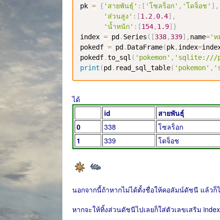
pk 
=
{
'สายพันธุ์'
:
[
'โซลร็อก'
,
'โดจ็อช'
]
,
'ส่วนสูง'
:
[
1.2
,
0.4
]
,
'น้ำหนัก'
:
[
154
,
1.9
]
}
index 
=
 pd
.
Series
(
[
338
,
339
]
,
name
=
'ห
pokedf 
=
 pd
.
DataFrame
(
pk
,
index
=
inde
pokedf
.
to_sql
(
'pokemon'
,
'sqlite:///
print
(
pd
.
read_sql_table
(
'pokemon'
,
'
ได้
id
สายพันธุ์
0
338
โซลร็อก
1
339
โดจ็อช
นอกจากนี้ถ้าหากไม่ได้ตั้งชื่อให้คอลัมน์ดัชนี แล้วก
หากจะให้ทิ้งส่วนดัชนีไปเลยก็ใส่ตัวเลขเสริม inde