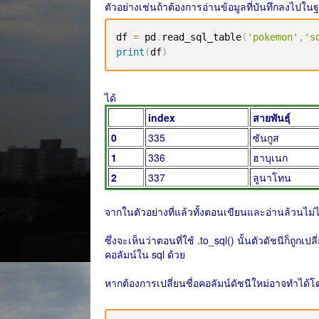
ตัวอย่างเช่นถ้าต้องการอ่านข้อมูลที่บันทึกลงไปในฐ
df 
=
 pd
.
read_sql_table
(
'pokemon'
,
's
print
(
df
)
ได้
index
สายพันธุ์
0
335
ซันกูส
1
336
ฮาบุเนก
2
337
ลูนาโทน
จากในตัวอย่างที่แล้วทั้งตอนเขียนและอ่านล้วนไม่ไ
ซึ่งจะเห็นว่าตอนที่ใช้ .to_sql() นั้นตัวดัชนีก็ถูกเ
คอลัมน์ใน sql ด้วย
หากต้องการเปลี่ยนชื่อคอลัมน์ดัชนีใหม่อาจทำได้โด