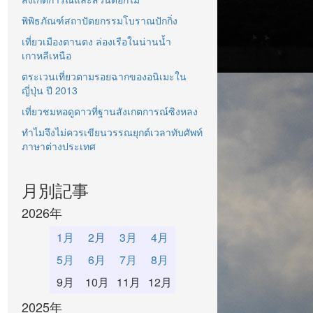
พิพิธภัณฑ์สถาปัตยกรรมโบราณปักกิ่ง
เที่ยวเมืองตานตง ล่องเรือในน่านน้ำ
เกาหลีเหนือ
ตระเวนเที่ยวตามรอยฉากของอนิเมะใน
ญี่ปุ่น ปี 2013
เที่ยวชมหอดูดาวที่ฐานสังเกตการณ์ซิงหลง
ทำไมจึงไม่ควรเขียนวรรณยุกต์เวลาทับศัพท์
ภาษาต่างประเทศ
月別記事
2026年
1月
2月
3月
4月
5月
6月
7月
8月
9月
10月
11月
12月
2025年