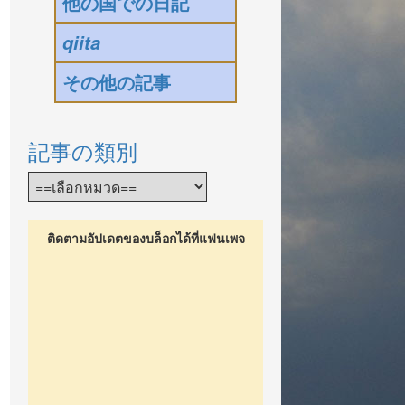
他の国での日記
qiita
その他の記事
記事の類別
ติดตามอัปเดตของบล็อกได้ที่แฟนเพจ