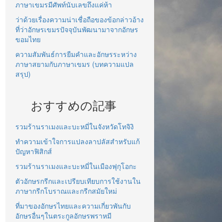
ภาษาเขมรมีศัพท์นับเลขถึงแค่ห้า
ว่าด้วยเรื่องความน่าเชื่อถือของข้อกล่าวอ้าง
ที่ว่าอักษรเขมรปัจจุบันพัฒนามาจากอักษร
ขอมไทย
ความสัมพันธ์การยืมคำและอักษรระหว่าง
ภาษาสยามกับภาษาเขมร (บทความแปล
สรุป)
おすすめの記事
รวมร้านราเมงและบะหมี่ในจังหวัดโทจิงิ
ทำความเข้าใจการแปลงลาปลัสสำหรับแก้
ปัญหาฟิสิกส์
รวมร้านราเมงและบะหมี่ในเมืองฟุกุโอกะ
ตัวอักษรกรีกและเปรียบเทียบการใช้งานใน
ภาษากรีกโบราณและกรีกสมัยใหม่
ที่มาของอักษรไทยและความเกี่ยวพันกับ
อักษรอื่นๆในตระกูลอักษรพราหมี