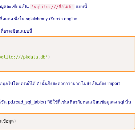
้อมูลจะเขียนเป็น
แบบนี้
'sqlite:///ชื่อไฟล์'
เชื่อมต่อ ซึ่งใน sqlalchemy เรียกว่า engine
 ก็อาจเขียนแบบนี้
sqlite:///pkdata.db'
)
อมูลไปโดยตรงก็ได้ ดังนั้นจึงสะดวกกว่ามาก ไม่จำเป็นต้อง import
น pd.read_sql_table() วิธีใช้ก็เช่นเดียวกับตอนเขียนข้อมูลลง sql นั่น
านข้อมูล
)