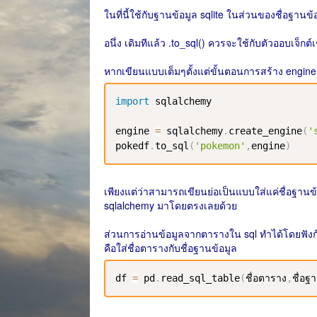
ในที่นี้ใช้กับฐานข้อมูล sqlite ในส่วนของชื่อฐานข
อนึ่ง เดิมทีแล้ว .to_sql() ควรจะใช้กับตัวออบเจ็กต์
หากเขียนแบบเต็มๆตั้งแต่ขั้นตอนการสร้าง engine
import
 sqlalchemy

engine 
=
 sqlalchemy
.
create_engine
(
'
pokedf
.
to_sql
(
'pokemon'
,
engine
)
เพียงแต่ว่าสามารถเขียนย่อเป็นแบบใส่แค่ชื่อฐานข้
sqlalchemy มาโดยตรงเลยด้วย
ส่วนการอ่านข้อมูลจากตารางใน sql ทำได้โดยฟังก์ชั
คือใส่ชื่อตารางกับชื่อฐานข้อมูล
df 
=
 pd
.
read_sql_table
(
ชื่อตาราง
,
ชื่อฐ