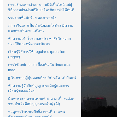
การสร้างแบบจำลองสามมิติเป็นไฟล์ .obj
วิธีการอย่างง่ายที่ไม่ว่าใครก็ลองทำได้ทันที
รวมรายชื่อนักร้องเพลงกวางตุ้ง
ภาษาจีนแบ่งเป็นสำเนียงอะไรบ้าง มีความ
แตกต่างกันมากแค่ไหน
ทำความเข้าใจระบอบประชาธิปไตยจาก
ประวัติศาสตร์ความเป็นมา
เรียนรู้วิธีการใช้ regular expression
(regex)
การใช้ unix shell เบื้องต้น ใน linux และ
mac
g ในภาษาญี่ปุ่นออกเสียง "ก" หรือ "ง" กันแน่
ทำความรู้จักกับปัญญาประดิษฐ์และการ
เรียนรู้ของเครื่อง
ค้นพบระบบดาวเคราะห์ ๘ ดวง เบื้องหลังค
วามสำเร็จคือปัญญาประดิษฐ์ (AI)
หอดูดาวโบราณปักกิ่ง ตอนที่ ๑: แท่น
สังเกตการณ์และสวนดอกไม้