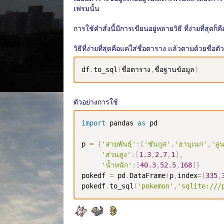
เฟรมนั้น
การใช้คำสั่งนี้มีการเขียนอยู่หลายวิธี ที่ง่ายที่สุดก
วิธีที่ง่ายที่สุดคือแค่ใส่ชื่อตาราง แล้วตามด้วยชื่อ
df
.
to_sql
(
ชื่อตาราง
,
ชื่อฐานข้อมูล
)
ตัวอย่างการใช้
import
 pandas 
as
 pd

p 
=
{
'สายพันธุ์'
:
[
'ซันกูส'
,
'ฮาบุเนก'
,
'ลู
'ส่วนสูง'
:
[
1.3
,
2.7
,
1
]
,
'น้ำหนัก'
:
[
40.3
,
52.5
,
168
]
}
pokedf 
=
 pd
.
DataFrame
(
p
,
index
=
[
335
,
pokedf
.
to_sql
(
'pokemon'
,
'sqlite:///