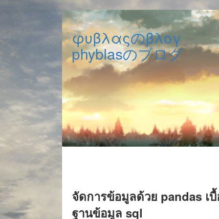
φυβλαςのβλογ
phyblasのブログ
จัดการข้อมูลด้วย pandas เบื
ฐานข้อมูล sql