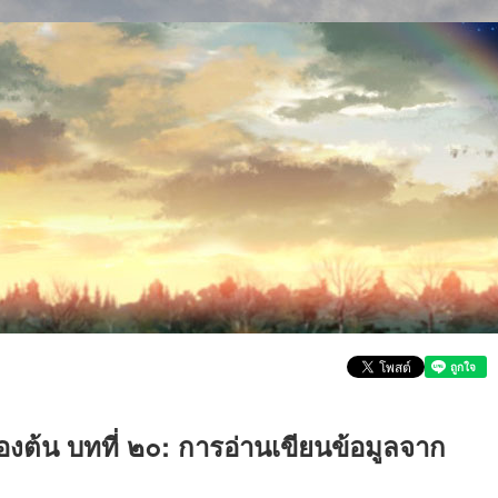
้องต้น บทที่ ๒๐: การอ่านเขียนข้อมูลจาก