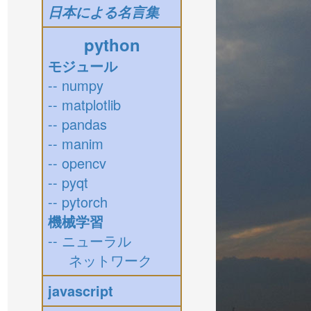
日本による名言集
python
モジュール
-- numpy
-- matplotlib
-- pandas
-- manim
-- opencv
-- pyqt
-- pytorch
機械学習
-- ニューラル
ネットワーク
javascript