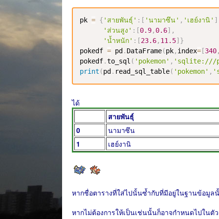
pk 
=
{
'สายพันธุ์'
:
[
'นามาซึน'
,
'เฮย์งานิ'
]
'ส่วนสูง'
:
[
0.9
,
0.6
]
,
'น้ำหนัก'
:
[
23.6
,
11.5
]
}
pokedf 
=
 pd
.
DataFrame
(
pk
,
index
=
[
340
pokedf
.
to_sql
(
'pokemon'
,
'sqlite:///
print
(
pd
.
read_sql_table
(
'pokemon'
,
'
ได้
สายพันธุ์
0
นามาซึน
1
เฮย์งานิ
หากชื่อตารางที่ใส่ไปนั้นซ้ำกับที่มีอยู่ในฐานข้อมูล
หากไม่ต้องการให้เป็นเช่นนั้นก็อาจกำหนดไปในตัวเลื