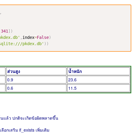
,
,
341
]
)
pkdex.db'
,
index
=
False
)
sqlite:///pkdex.db'
)
)
ส่วนสูง
น้ำหนัก
0.9
23.6
0.6
11.5
นั้นแล้ว ปกติจะเกิดข้อผิดพลาดขึ้น
อกเสริม if_exists เพิ่มเติม