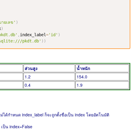
มายเลข'
)
x
)
pkdt.db'
,
index_label
=
'id'
)
sqlite:///pkdt.db'
)
)
ส่วนสูง
น้ำหนัก
1.2
154.0
0.4
1.9
็ไม่ได้กำหนด index_label ก็จะถูกตั้งชื่อเป็น index โดยอัตโนมัติ
x เป็น index=False