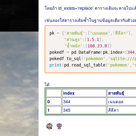
โดยถ้า id_exists='replace' ตารางเดิมจะหายไปแ
เช่นลองใส่ตารางเดิมซ้ำในฐานข้อมูลเดียวกับตัวอย่
pk 
=
{
'สายพันธุ์'
:
[
'เนนดอล'
,
'ลีลีลา'
]
,
'ส่วนสูง'
:
[
1.5
,
1
]
,
'น้ำหนัก'
:
[
108
,
23.8
]
}
pokedf 
=
 pd
.
DataFrame
(
pk
,
index
=
[
344
pokedf
.
to_sql
(
'pokemon'
,
'sqlite:///
print
(
pd
.
read_sql_table
(
'pokemon'
,
'
ได้
index
สายพันธุ์
0
344
เนนดอล
1
345
ลีลีลา