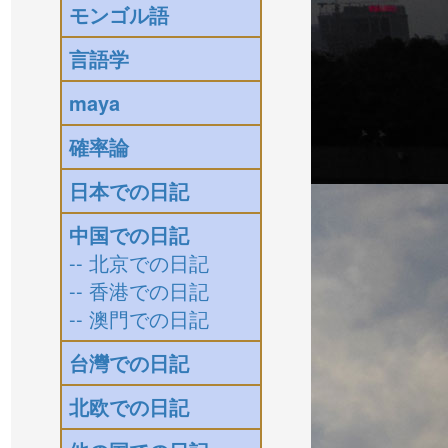
モンゴル語
言語学
maya
確率論
日本での日記
中国での日記
-- 北京での日記
-- 香港での日記
-- 澳門での日記
台灣での日記
北欧での日記