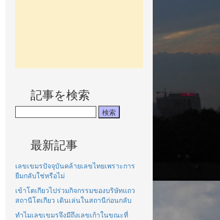
記事を検索
最新記事
เลขเขมรปัจจุบันคล้ายเลขไทยเพราะการ
ยืมกลับใช่หรือไม่
เข้าโตเกียวไปร่วมกิจกรรมของบริษัทแถว
สถานีโตเกียว เดินเล่นในสถานีก่อนกลับ
ทำไมเลขเขมรจึงมีถึงเลขเก้าในขณะที่