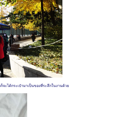
วก็จะได้กระเป๋ามาเป็นของที่ระลึกในงานด้วย