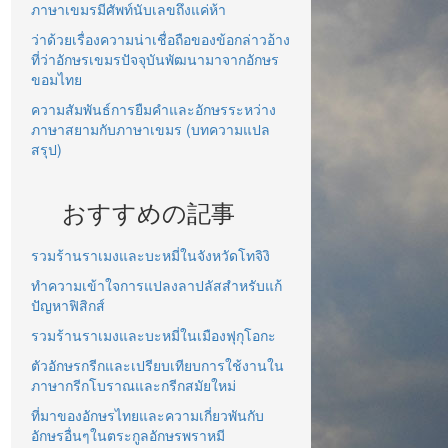
ภาษาเขมรมีศัพท์นับเลขถึงแค่ห้า
ว่าด้วยเรื่องความน่าเชื่อถือของข้อกล่าวอ้าง
ที่ว่าอักษรเขมรปัจจุบันพัฒนามาจากอักษร
ขอมไทย
ความสัมพันธ์การยืมคำและอักษรระหว่าง
ภาษาสยามกับภาษาเขมร (บทความแปล
สรุป)
おすすめの記事
รวมร้านราเมงและบะหมี่ในจังหวัดโทจิงิ
ทำความเข้าใจการแปลงลาปลัสสำหรับแก้
ปัญหาฟิสิกส์
รวมร้านราเมงและบะหมี่ในเมืองฟุกุโอกะ
ตัวอักษรกรีกและเปรียบเทียบการใช้งานใน
ภาษากรีกโบราณและกรีกสมัยใหม่
ที่มาของอักษรไทยและความเกี่ยวพันกับ
อักษรอื่นๆในตระกูลอักษรพราหมี