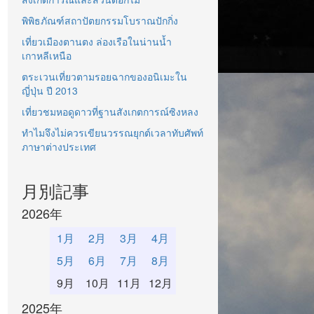
พิพิธภัณฑ์สถาปัตยกรรมโบราณปักกิ่ง
เที่ยวเมืองตานตง ล่องเรือในน่านน้ำ
เกาหลีเหนือ
ตระเวนเที่ยวตามรอยฉากของอนิเมะใน
ญี่ปุ่น ปี 2013
เที่ยวชมหอดูดาวที่ฐานสังเกตการณ์ซิงหลง
ทำไมจึงไม่ควรเขียนวรรณยุกต์เวลาทับศัพท์
ภาษาต่างประเทศ
月別記事
2026年
1月
2月
3月
4月
5月
6月
7月
8月
9月
10月
11月
12月
2025年