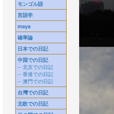
モンゴル語
言語学
maya
確率論
日本での日記
中国での日記
-- 北京での日記
-- 香港での日記
-- 澳門での日記
台灣での日記
北欧での日記