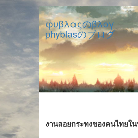
φυβλαςのβλογ
phyblasのブログ
งานลอยกระทงของคนไทยในปักก