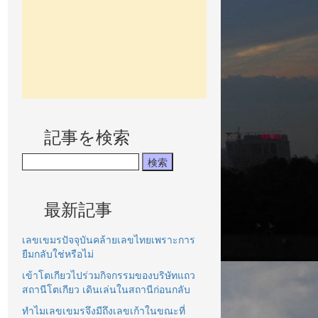
記事を検索
最新記事
เลขเขมรปัจจุบันคล้ายเลขไทยเพราะการ
ยืมกลับใช่หรือไม่
เข้าโตเกียวไปร่วมกิจกรรมของบริษัทแถว
สถานีโตเกียว เดินเล่นในสถานีก่อนกลับ
ทำไมเลขเขมรจึงมีถึงเลขเก้าในขณะที่