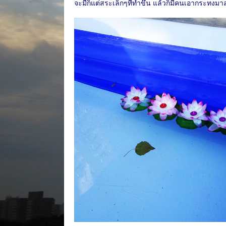
จะมีก็แต่สระเล็กๆที่ทำขึ้น แล้วก็มีคนเอากระทงม