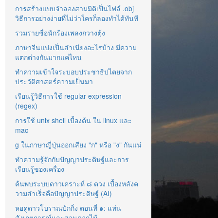
การสร้างแบบจำลองสามมิติเป็นไฟล์ .obj
วิธีการอย่างง่ายที่ไม่ว่าใครก็ลองทำได้ทันที
รวมรายชื่อนักร้องเพลงกวางตุ้ง
ภาษาจีนแบ่งเป็นสำเนียงอะไรบ้าง มีความ
แตกต่างกันมากแค่ไหน
ทำความเข้าใจระบอบประชาธิปไตยจาก
ประวัติศาสตร์ความเป็นมา
เรียนรู้วิธีการใช้ regular expression
(regex)
การใช้ unix shell เบื้องต้น ใน linux และ
mac
g ในภาษาญี่ปุ่นออกเสียง "ก" หรือ "ง" กันแน่
ทำความรู้จักกับปัญญาประดิษฐ์และการ
เรียนรู้ของเครื่อง
ค้นพบระบบดาวเคราะห์ ๘ ดวง เบื้องหลังค
วามสำเร็จคือปัญญาประดิษฐ์ (AI)
หอดูดาวโบราณปักกิ่ง ตอนที่ ๑: แท่น
สังเกตการณ์และสวนดอกไม้