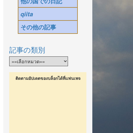
他の国での日記
qiita
その他の記事
記事の類別
ติดตามอัปเดตของบล็อกได้ที่แฟนเพจ