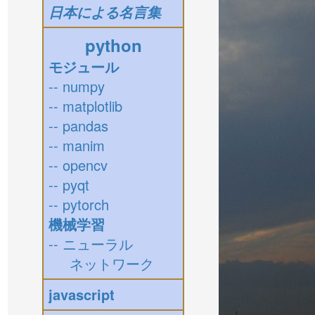
日本による名言集
python
モジュール
-- numpy
-- matplotlib
-- pandas
-- manim
-- opencv
-- pyqt
-- pytorch
機械学習
-- ニューラル
ネットワーク
javascript