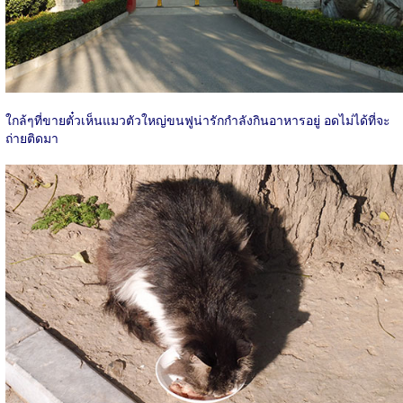
ใกล้ๆที่ขายตั๋วเห็นแมวตัวใหญ่ขนฟูน่ารักกำลังกินอาหารอยู่ อดไม่ได้ที่จะ
ถ่ายติดมา