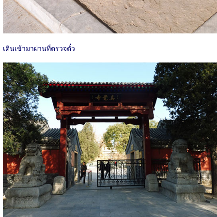
เดินเข้ามาผ่านที่ตรวจตั๋ว