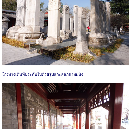
โถงทางเดินที่ประดับไปด้วยรูปแกะสลักตามผนัง