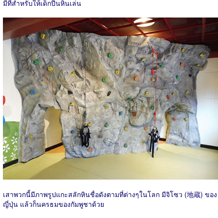
มีที่สำหรับให้เด็กปีนหินเล่น
เสาพวกนี้มีภาพรูปแกะสลักหินชื่อดังตามที่ต่างๆในโลก มีจิโซว (地蔵) ของ
ญี่ปุ่น แล้วก็นครธมของกัมพูชาด้วย