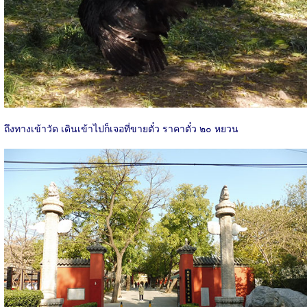
ถึงทางเข้าวัด เดินเข้าไปก็เจอที่ขายตั๋ว ราคาตั๋ว ๒๐ หยวน