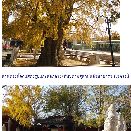
ส่วนตรงนี้จัดแสดงรูปแกะสลักต่างๆที่พบตามสุสานแล้วนำมารวมไว้ตรงนี้