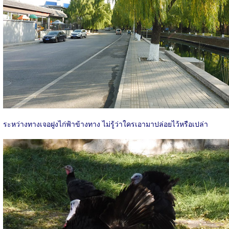
ระหว่างทางเจอฝูงไก่ฟ้าข้างทาง ไม่รู้ว่าใครเอามาปล่อยไว้หรือเปล่า