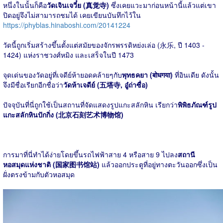
หนึ่งในนั้นก็คือ
วัดเจินเจวี๋ย (真觉寺)
ซึ่งเคยแวะมาก่อนหน้านี้แล้วแต่เขา
ปิดอยู่จึงไม่สามารถชมได้ เคยเขียนบันทึกไว้ใน
https://phyblas.hinaboshi.com/20141224
วัดนี้ถูกเริ่มสร้างขึ้นตั้งแต่สมัยของจักรพรรดิหย่งเล่อ (永乐, ปี 1403 -
1424) แห่งราชวงศ์หมิง และเสร็จในปี 1473
จุดเด่นของวัดอยู่ที่เจดีย์ห้ายอดคล้ายๆกับ
พุทธคยา (बोधगया)
ที่อินเดีย ดังนั้น
จึงมีชื่อเรียกอีกชื่อว่า
วัดห้าเจดีย์ (五塔寺, อู๋ถ่าซื่อ)
ปัจจุบันที่นี่ถูกใช้เป็นสถานที่จัดแสดงรูปแกะสลักหิน เรียกว่า
พิพิธภัณฑ์รูป
แกะสลักหินปักกิ่ง (北京石刻艺术博物馆)
การมาที่นี่ทำได้ง่ายโดยขึ้นรถไฟฟ้าสาย 4 หรือสาย 9 ไปลง
สถานี
หอสมุดแห่งชาติ (国家图书馆站)
แล้วออกประตูที่อยู่ทางตะวันออกซึ่งเป็น
ฝั่งตรงข้ามกับตัวหอสมุด