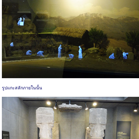
รูปแกะสลักภายในนั้น