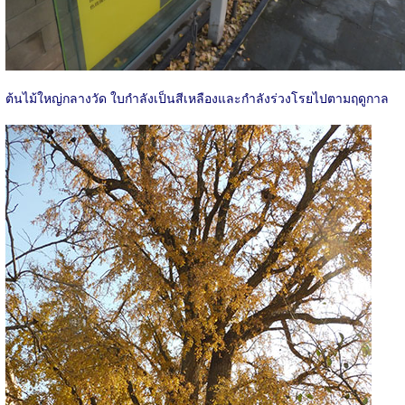
ต้นไม้ใหญ่กลางวัด ใบกำลังเป็นสีเหลืองและกำลังร่วงโรยไปตามฤดูกาล