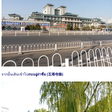
จากนั้นเดินเข้าไป
ถนนอู่ถ่าซื่อ (五塔寺路)