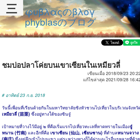
三
φυβλαςのβλογ
phyblasのブログ
ชมบ่อปลาโค่ยบนเขาเซียนในเหมียวลี่
เขียนเมื่อ 2018/09/23 20:2
แก้ไขล่าสุด 2021/09/28 16:4
# อาทิตย์ 23 ก.ย. 2018
วันนี้เพื่อนที่เรียนด้วยกันในมหาวิทยาลัยชิงหัวชวนไปเที่ยวในบริเวณจังหวั
เหมียวลี่ (苗栗)
ซึ่งอยู่ทางใต้ของซินจู๋
เป้าหมายที่วางไว้มีอยู่ ๒ ที่คือเริ่มแรกไปเที่ยวทะเลที่หาดทรายในเมือง
จู๋
หนาน (竹南)
และอีกที่คือ
เขาเซียน (仙山, เซียนซาน)
ที่ตำบล
หนานจวาง
(南庄)
ซึ่งอยู่ลึกเข้าไปบนเขา แต่ระหว่างทางก็ได้ผ่านอะไรอื่นๆหลายที่ด้วย