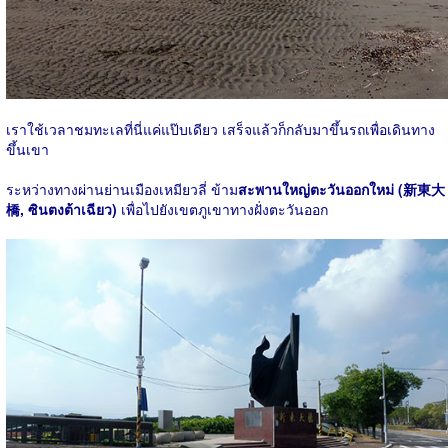
เราใช้เวลาชมทะเลที่นี่แค่แป๊บเดียว เสร็จแล้วก็กลับมาขึ้นรถเพื่อเดินทาง
ขึ้นเขา
ระหว่างทางผ่านย่านเมืองเหมียวลี่ ข้าม
สะพานใหญ่ตะวันออกใหม่ (新東大
橋, ซินตงต้าเฉียว)
เพื่อไปยังเขตภูเขาทางฝั่งตะวันออก