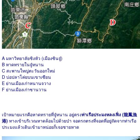
A มหาวิทยาลัยชิงหัว (เมืองซินจู๋)
B หาดทรายในจู๋หนาน
C สะพานใหญ่ตะวันออกใหม่
D บ่อปลาโค่ยบนเขาเซียน
E ย่านเมืองเก่าหนานจวาง
F ย่านเมืองเก่าซานวาน
เป้าหมายแรกคือหาดทรายที่จู๋หนาน อยู่ตรง
ท่าเรือประมงหลงเฟิ่ง (龍鳳漁
港)
ทางเข้าบริเวณหาดล้อมไปด้วยป่า จอดรถตรงที่จอดที่อยู่ถัดจากท่าเรือ
ประมงแล้วเดินเข้ามาหน่อยก็เจอชายหาด