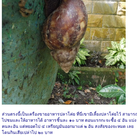
ส่วนตรงนี้เป็นเครื่องขายอาหารปลาโค่ย ที่นี่เขามีเลี้ยงปลาโค่ยไว้ สามาร
ไปชมและให้อาหารได้ อาหารชิ้นละ ๑๐ บาท ตอนแรกกะจะซื้อ ๔ อัน แบ่ง
คนละอัน แต่หยอดไป ๔ เหรียญมันออกมาแค่ ๒ อัน สงสัยของจะหมด เลย
โดนกินเสียเปล่าไป ๒๐ บาท