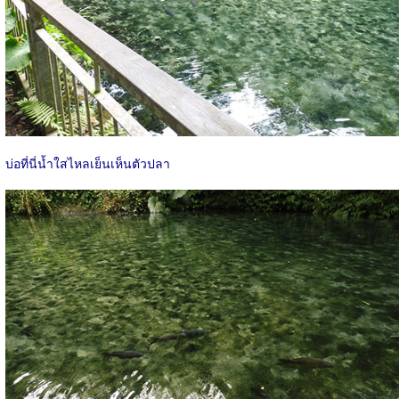
บ่อที่นี่น้ำใสไหลเย็นเห็นตัวปลา