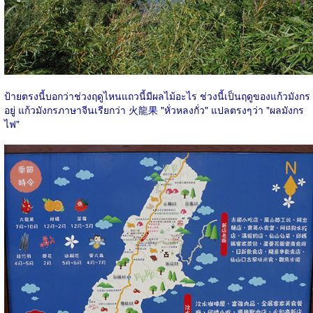
ป้ายตรงนี้บอกว่าช่วงฤดูไหนแถวนี้มีผลไม้อะไร ช่วงนี้เป็นฤดูของแก้วมังกร
อยู่ แก้วมังกรภาษาจีนเรียกว่า 火龍果 "หั่วหลงกั่ว" แปลตรงๆว่า "ผลมังกร
ไฟ"