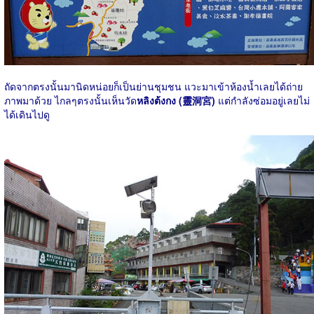
ถัดจากตรงนั้นมานิดหน่อยก็เป็นย่านชุมชน แวะมาเข้าห้องน้ำเลยได้ถ่าย
ภาพมาด้วย ไกลๆตรงนั้นเห็นวัด
หลิงต้งกง (靈洞宮)
แต่กำลังซ่อมอยู่เลยไม่
ได้เดินไปดู