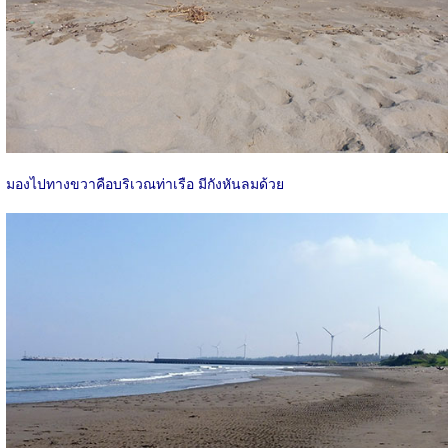
มองไปทางขวาคือบริเวณท่าเรือ มีกังหันลมด้วย