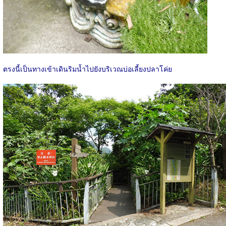
ตรงนี้เป็นทางเข้าเดินริมน้ำไปยังบริเวณบ่อเลี้ยงปลาโค่ย