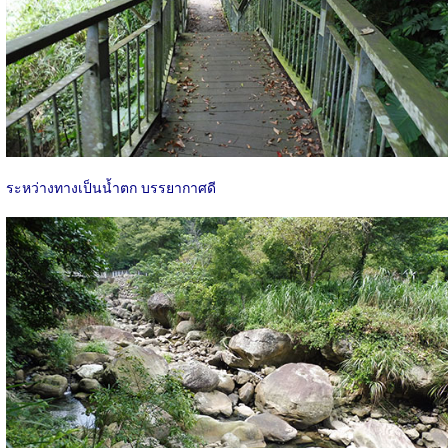
ระหว่างทางเป็นน้ำตก บรรยากาศดี