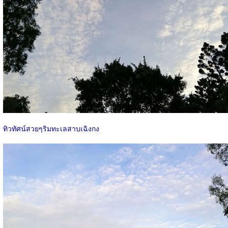
ทิวทัศน์สวยๆริมทะเลสาบเฉิงกง