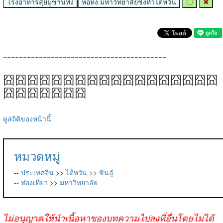
โรงอาหารสุ่ยมู่ชานทิง
หอหง มหาวิทยาลัยชิงหัวไต้หวัน
〇
✖
-----------------------------------------
囧囧囧囧囧囧囧囧囧囧囧囧囧囧囧囧囧囧
囧囧囧囧囧囧囧
ดูสถิติของหน้านี้
หมวดหมู่
--
ประเทศจีน
>>
ไต้หวัน
>>
ซินจู๋
--
ท่องเที่ยว
>>
มหาวิทยาลัย
ไม่อนุญาตให้นำเนื้อหาของบทความไปลงที่อื่นโดยไม่ได้