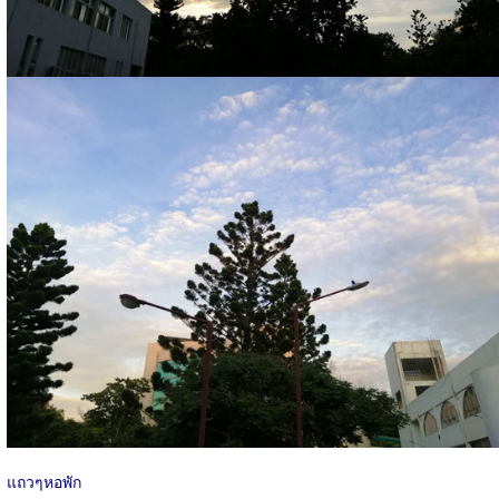
แถวๆหอพัก