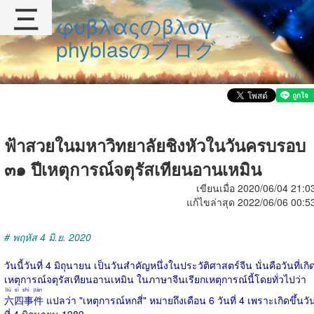
三
φυβλαςのβλογ
phyblasのブログ
ฟ้าสวยในมหาวิทยาลัยชิงหัวในวันครบรอบ
๓๑ ปีเหตุการณ์จตุรัสเทียนอานเหมิน
เขียนเมื่อ 2020/06/04 21:0
แก้ไขล่าสุด 2022/06/06 00:5
# พฤหัส 4 มิ.ย. 2020
วันนี้วันที่ 4 มิถุนายน เป็นวันสำคัญหนึ่งในประวัติศาสตร์จีน นั่นคือวันที่เกิ
เหตุการณ์จตุรัสเทียนอานเหมิน ในภาษาจีนเรียกเหตุการณ์นี้โดยทั่วไปว่า
liù sì shì jiàn
六四事件
แปลว่า "เหตุการณ์หกสี่" หมายถึงเดือน 6 วันที่ 4 เพราะเกิดขึ้นวั