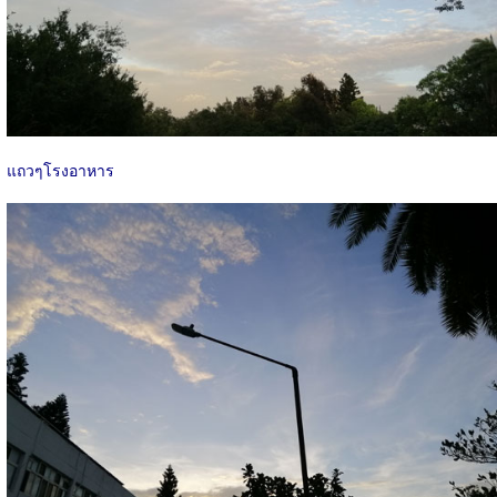
แถวๆโรงอาหาร