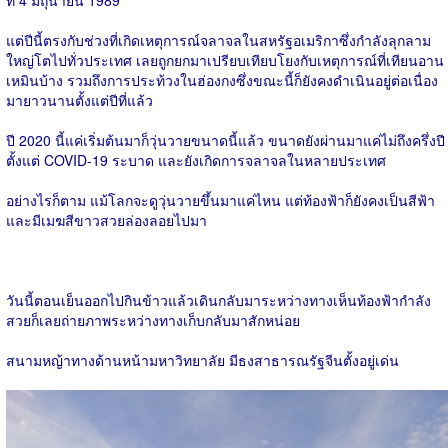
ที่ 4 มิถุนายน 1989
แต่ปีนี้ตรงกับช่วงที่เกิดเหตุการณ์จลาจลในสหรัฐอเมริกาซึ่งกำลังลุกลาม
ใหญ่โตไปทั่วประเทศ เลยถูกยกมาเปรียบเทียบโยงกับเหตุการณ์ที่เทียนอาน
เหมินบ้าง รวมถึงการประท้วงในฮ่องกงซึ่งขณะนี้ก็ยังคงดำเนินอยู่ต่อเนื่อง
มายาวนานตั้งแต่ปีที่แล้ว
ปี 2020 นี้แค่เริ่มต้นมาก็วุ่นวายขนาดนี้แล้ว ขนาดยังผ่านมาแค่ไม่ถึงครึ่งปี
ตั้งแต่ COVID-19 ระบาด และยังเกิดการจลาจลในหลายประเทศ
อย่างไรก็ตาม แม้โลกจะดูวุ่นวายขึ้นมาแค่ไหน แต่ท้องฟ้าก็ยังคงเป็นสีฟ้า
และมีเมฆสีขาวสวยล่องลอยไปมา
วันนี้ตอนเย็นออกไปกินข้าวแล้วเดินกลับมาระหว่างทางเห็นท้องฟ้ากำลัง
สวยก็เลยถ่ายภาพระหว่างทางเก็บกลับมาสักหน่อย
สนามหญ้าทางด้านหน้ามหาวิทยาลัย มีธงสาธารณรัฐจีนตั้งอยู่เด่น