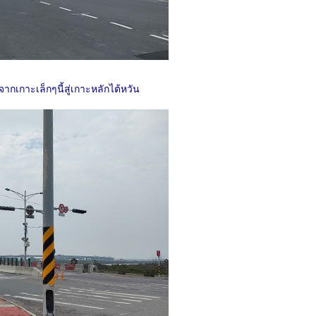
ากเกาะเล็กๆนี้สู่เกาะหลักไต้หวัน