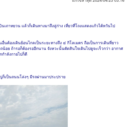
แก้ไขล่าสุด 2024/04/25 03:16
ินเถาหยวน แล้วก็เดินทางมาถึงลู่ก่าง เที่ยวที่โถงแสดงแก้วไต้หวันไป
ก่อนอื่นต้องเดินย้อนไกลเป็นระยะทางถึง ๔ กิโลเมตร ถือเป็นการเดินที่ยาว
อบรถน้อย ถ้ารอก็ต้องรออีกนาน จังหวะนั้นตัดสินใจเดินไปดูจะเร็วกว่า อากาศ
อกกำลังกายไปก็ดี
ใหญ่ก็เป็นถนนโล่งๆ มีรถผ่านมาประปราย