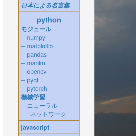
日本による名言集
python
モジュール
-- numpy
-- matplotlib
-- pandas
-- manim
-- opencv
-- pyqt
-- pytorch
機械学習
-- ニューラル
ネットワーク
javascript