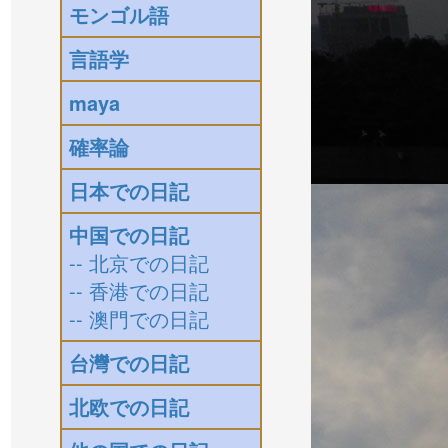
モンゴル語
言語学
maya
確率論
日本での日記
中国での日記
-- 北京での日記
-- 香港での日記
-- 澳門での日記
台灣での日記
北欧での日記