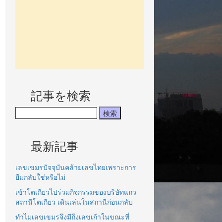
記事を検索
最新記事
เลขเขมรปัจจุบันคล้ายเลขไทยเพราะการ
ยืมกลับใช่หรือไม่
เข้าโตเกียวไปร่วมกิจกรรมของบริษัทแถว
สถานีโตเกียว เดินเล่นในสถานีก่อนกลับ
ทำไมเลขเขมรจึงมีถึงเลขเก้าในขณะที่