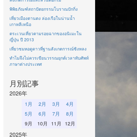
พิพิธภัณฑ์สถาปัตยกรรมโบราณปักกิ่ง
เที่ยวเมืองตานตง ล่องเรือในน่านน้ำ
เกาหลีเหนือ
ตระเวนเที่ยวตามรอยฉากของอนิเมะใน
ญี่ปุ่น ปี 2013
เที่ยวชมหอดูดาวที่ฐานสังเกตการณ์ซิงหลง
ทำไมจึงไม่ควรเขียนวรรณยุกต์เวลาทับศัพท์
ภาษาต่างประเทศ
月別記事
2026年
1月
2月
3月
4月
5月
6月
7月
8月
9月
10月
11月
12月
2025年