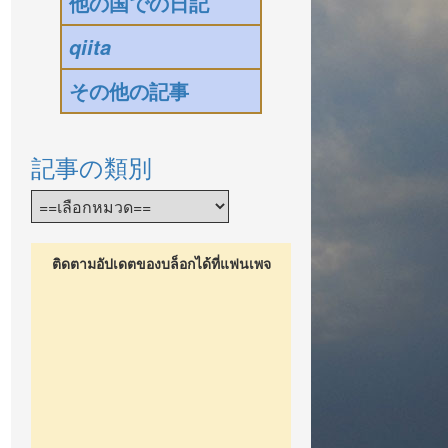
他の国での日記
qiita
その他の記事
記事の類別
ติดตามอัปเดตของบล็อกได้ที่แฟนเพจ