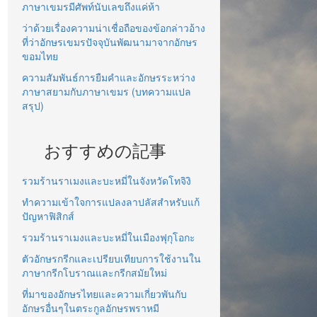
ภาษาเขมรมีศัพท์นับเลขถึงแค่ห้า
ว่าด้วยเรื่องความน่าเชื่อถือของข้อกล่าวอ้าง
ที่ว่าอักษรเขมรปัจจุบันพัฒนามาจากอักษร
ขอมไทย
ความสัมพันธ์การยืมคำและอักษรระหว่าง
ภาษาสยามกับภาษาเขมร (บทความแปล
สรุป)
おすすめの記事
รวมร้านราเมงและบะหมี่ในจังหวัดโทจิงิ
ทำความเข้าใจการแปลงลาปลัสสำหรับแก้
ปัญหาฟิสิกส์
รวมร้านราเมงและบะหมี่ในเมืองฟุกุโอกะ
ตัวอักษรกรีกและเปรียบเทียบการใช้งานใน
ภาษากรีกโบราณและกรีกสมัยใหม่
ที่มาของอักษรไทยและความเกี่ยวพันกับ
อักษรอื่นๆในตระกูลอักษรพราหมี