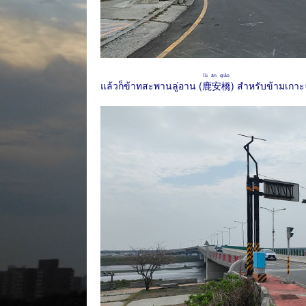
lù ān qiáo
แล้วก็ข้าทสะพานลู่อาน (
鹿安橋
) สำหรับข้ามเกาะจ