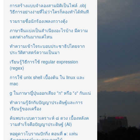
การสร้างแบบจำลองสามมิติเป็นไฟล์ .obj
วิธีการอย่างง่ายที่ไม่ว่าใครก็ลองทำได้ทันที
รวมรายชื่อนักร้องเพลงกวางตุ้ง
ภาษาจีนแบ่งเป็นสำเนียงอะไรบ้าง มีความ
แตกต่างกันมากแค่ไหน
ทำความเข้าใจระบอบประชาธิปไตยจาก
ประวัติศาสตร์ความเป็นมา
เรียนรู้วิธีการใช้ regular expression
(regex)
การใช้ unix shell เบื้องต้น ใน linux และ
mac
g ในภาษาญี่ปุ่นออกเสียง "ก" หรือ "ง" กันแน่
ทำความรู้จักกับปัญญาประดิษฐ์และการ
เรียนรู้ของเครื่อง
ค้นพบระบบดาวเคราะห์ ๘ ดวง เบื้องหลังค
วามสำเร็จคือปัญญาประดิษฐ์ (AI)
หอดูดาวโบราณปักกิ่ง ตอนที่ ๑: แท่น
สังเกตการณ์และสวนดอกไม้