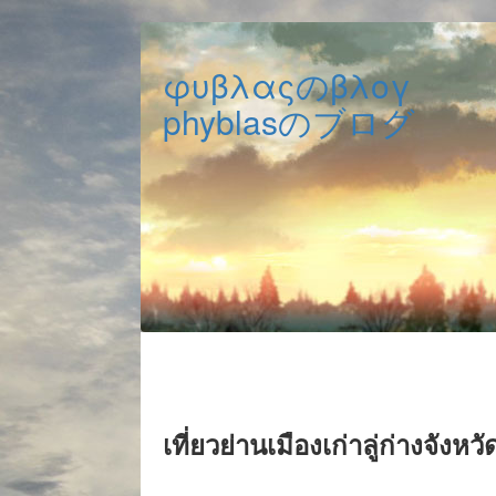
φυβλαςのβλογ
phyblasのブログ
เที่ยวย่านเมืองเก่าลู่ก่างจั