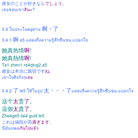
彼女のことが好きなん
でしょう
。
เธอชอบเขา
สินะ
?
啊・了
3.4 ในประโยคอุทาน
啊
3.4.1
a5 แสดงถึงความรู้สึกชื่นชม,แปลกใจ
她真热情
啊
!
她真熱情
啊
!
Ta1 zhen1 re4qing2 a5
彼女は本当に親切です
ね
。
เขาใจดีจริงๆ
เลย
了
太・・・了
3.4.2
le5 ใช้ในรูป
แสดงถึงความรู้สึกชื่นชม,แปลกใจ
这个
太
贵
了
。
這個
太
貴
了
。
Zhe4ge5 tai4 gui4 le5
これは値段が高
過ぎます
。
นี่มันแพง
เกินไปแล้ว