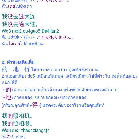
ฉัน
เคย
ไปชิงเต่า
我
没
去
过
大连。
我
沒
去
過
大連。
Wo3 mei2 qu4guo5 Da4lian2
私は大連へ行った
ことがありません
。
ฉัน
ไม่เคย
ไปต้าเหลียน
2. คำช่วยเติมเต็ม
的・地・得
ใช้ขยายความกริยา,คุณศัพท์,คำนาม
อ่านออกเสียง de5 เหมือนกันหมด แต่มีกรณีการใช้ที่ต่างกัน ดังนั้นต้องแบ่ง
แยกให้ดี
的
[~
+คำนาม] ความเป็นเจ้าของ หรือขยายลักษณะของคำนาม
地
[~
+ภาคแสดง] ขยายลักษณะของภาคแสดง
得
[กริยา,คุณศัพท์+
~] แสดงระดับของกริยาหรือคุณศัพท์
我
的
照相机。
我
的
照相機。
Wo3 de5 zhao4xiang4ji1
私
の
カメラ。