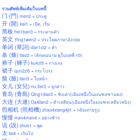
รวมศัพท์เพิ่มเติมในบทนี้
门 (門)
m
en2 = ประตู
开 (開)
kai1
= เปิด, เริ่ม
黑板
hei1ban3 =
กระดานดำ
英文
Ying1wen2 = ประโยค
ภาษาอังกฤษ
单词 (單詞)
dan1ci2 = คำ
条 (條)
tiao2 = (ลักษณนาม ดูในบทที่ 10)
裤
子
(
褲
子)
ku4zi5 =
กางเกง
裙子
qun2zi5 =
กระโปรง
脸 (臉)
lian3 = ใบหน้า
女儿 (女兒)
nu:3er2 = ลูกสาว
青岛 (青島)
Qing1dao3 =
ชิงเต่า
(เมืองหนึ่งใน
มณฑลซานตง
)
大连 (大連)
Da4lian2 =
ต้าเหลียน
(เมืองหนึ่งใน
มณฑลเหลียวหนิง
)
照相机 (照相機)
zhao4xiang4ji1 =
กล้องถ่ายรูป
慢慢
m
an4man4 =
อย่างช้าๆ
说 (說)
shuo1 = พูด
太
tai4 = เกินไป