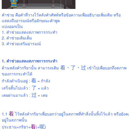
คำช่วย คือคำที่วางไว้หลังคำศัพท์หรือข้อความเพื่ออธิบายเพิ่มเติม หรือ
แสดงถึงอารมณ์หรือลักษณะคำพูด
แบ่งออกเป็น
1. คำช่วยแสดงสภาพการกระทำ
2. คำช่วยเติมเต็ม
3. คำช่วยเสริมอารมณ์
1. คำช่วยแสดงสภาพการกระทำ
着・了・过
ด้านหลังคำกริยานั้น สามารถเติม
เข้าไปเพื่อบอกถึงสภาพ
ของการกระทำได้
着
กำลังดำเนินอยู่ :
= กำลัง
了
เสร็จสิ้นไปแล้ว :
= แล้ว
过
เคยผ่านมาแล้ว :
= เคย
着
1.1
ไว้หลังคำกริยาเพื่อบอกว่าอยู่ในสภาพที่ทำสิ่งนั้นทิ้งไว้แล้ว หรือยังค
อยู่ในสภาพนั้น
着
呢
ประธาน+กริยา+
(+
)