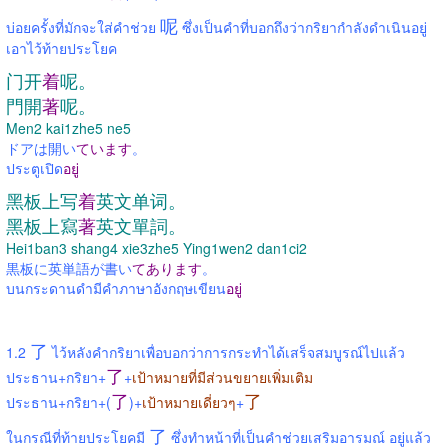
呢
บ่อยครั้งที่มักจะใส่คำช่วย
ซึ่งเป็นคำที่บอกถึงว่ากริยากำลังดำเนินอยู่
เอาไว้ท้ายประโยค
门开
着
呢。
門開
著
呢。
Men2 kai1zhe5 ne5
ドアは開い
ています
。
ประตูเปิด
อยู่
黑板上写
着
英文单词。
黑板上寫
著
英文單詞。
Hei1ban3 shang4 xie3zhe5 Ying1wen2 dan1ci2
黒板に英単語が書い
てあります
。
บนกระดานดำมีคำภาษาอังกฤษเขียน
อยู่
了
1.2
ไว้หลังคำกริยาเพื่อบอกว่าการกระทำได้เสร็จสมบูรณ์ไปแล้ว
了
ประธาน+กริยา+
+
เป้าหมายที่มีส่วนขยายเพิ่มเติม
了
了
ประธาน+กริยา+(
)+
เป้าหมายเดี่ยวๆ
+
了
ในกรณีที่ท้ายประโยคมี
ซึ่งทำหน้าที่เป็นคำช่วยเสริมอารมณ์ อยู่แล้ว