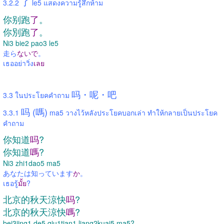
了
3.2.2
le5 แสดงความรู้สึกห้าม
你别跑
了
。
你別跑
了
。
Ni3 bie2 pao3 le5
走ら
ないで
。
เธออย่าวิ่ง
เลย
吗・呢・吧
3.3 ในประโยคคำถาม
吗 (嗎)
3.3.1
ma5 วางไว้หลังประโยคบอกเล่า ทำให้กลายเป็นประโยค
คำถาม
你知道
吗
?
你知道
嗎
?
Ni3 zhi1dao5 ma5
あなたは知っています
か
。
เธอรู้
มั้ย
?
北京的秋天涼快
吗
?
北京的秋天涼快
嗎
?
bei3jing1 de5 qiu1tian1 liang2kuai5 ma5?