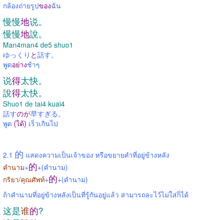
กล้องถ่ายรูป
ของ
ฉัน
慢慢
地
说。
慢慢
地
說。
Man4man4 de5 shuo1
ゆっくり
と
話す。
พูด
อย่าง
ช้าๆ
说
得
太快。
說
得
太快。
Shuo1 de tai4 kuai4
話す
のが
早すぎる。
พูด
(ได้)
เร็วเกินไป
的
2.1
แสดงความเป็นเจ้าของ หรือขยายคำที่อยู่ข้างหลัง
的
คำนาม
+
+(คำนาม)
的
กริยา/คุณศัพท์
+
+(คำนาม)
ถ้าคำนามที่อยู่ข้างหลังเป็นที่รู้กันอยู่แล้ว สามารถละไว้ไม่ใส่ก็ได้
这是
谁
的
?