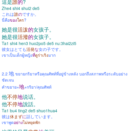
這是
誰
的
?
Zhe4 shi4 shui2 de5
これは
誰
の
ですか。
นี่คือ
ของ
ใคร
?
她是很
活泼
的
女孩子。
她是很
活潑
的
女孩子。
Ta1 shi4 hen3 huo2po5 de5 nu:3hai2zi5
彼女はとても
活発
な
女の子です。
เขาเป็นเด็กผู้หญิง
ที่
ดูร่าเริง
มาก
地
2.2
ขยายกริยาหรือคุณศัพท์ที่อยู่ข้างหลัง บอกถึงสภาพหรือระดับอย่าง
ชัดเจน
地
คำขยาย+
+กริยา/คุณศัพท์
他
不停
地
说话。
他
不停
地
說話。
Ta1 bu4 ting2 de5 shuo1hua4
彼は
休まず
に
話しています。
เขาพูด
อย่าง
ไม่หยุดพัก