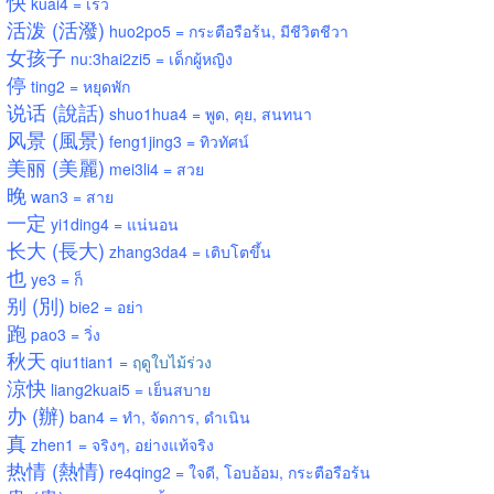
快
kuai4 = เร็ว
活泼 (活潑)
huo2po5 = กระตือรือร้น, มีชีวิตชีวา
女孩子
nu:3hai2zi5 =
เด็กผู้หญิง
停
ting2 = หยุดพัก
说话 (說話)
shuo1hua4 =
พูด, คุย, สนทนา
风景 (風景)
feng1jing3 =
ทิวทัศน์
美丽 (美麗)
mei3li4 =
สวย
晚
wan3 =
สาย
一定
yi1ding4 =
แน่นอน
长大 (長大)
zhang3da4 =
เติบโตขึ้น
也
ye3 =
ก็
别 (別)
bie2 = อย่า
跑
pao3 =
วิ่ง
秋天
qiu1tian1 =
ฤดูใบไม้ร่วง
涼快
liang2kuai5 =
เย็นสบาย
办 (辦)
ban4 =
ทำ, จัดการ, ดำเนิน
真
zhen1 = จริงๆ, อย่างแท้จริง
热情 (熱情)
re4qing2 =
ใจดี, โอบอ้อม, กระตือรือร้น