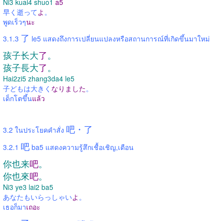
Ni3 kuai4 shuo1
a5
早く逝って
よ
。
พูดเร็วๆ
นะ
了
3.1.3
le5 แสดงถึงการเปลี่ยนแปลงหรือสถานการณ์ที่เกิดขึ้นมาใหม่
孩子长大
了
。
孩子長大
了
。
Hai2zi5 zhang3da4 le5
子どもは大きく
なりました
。
เด็กโตขึ้น
แล้ว
吧・了
3.2 ในประโยคคำสั่ง
吧
3.2.1
ba5 แสดงความรู้สึกเชื้อเชิญ,เตือน
你也来
吧
。
你也來
吧
。
Ni3 ye3 lai2 ba5
あなたもいらっしゃい
よ
。
เธอก็มา
เถอะ