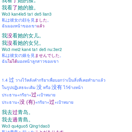
我看
了
她的臉。
Wo3 kan4le5 ta1 de5 lian3
私は彼女の顔を見
ました
。
ฉันมองหน้าของเขา
แล้ว
我
没
看她的女儿。
我
沒
看她的女兒。
Wo3 mei2 kan4 ta1 de5 nu:3er2
私は彼女の娘を見
ませんでした
。
ฉัน
ไม่ได้
มองหน้าลูกสาวของเขา
过
1.4
วางไว้หลังคำกริยาเพื่อบอกว่าเป็นสิ่งที่เคยทำมาแล้ว
没
没有
ในรูปปฏิเสธจะเติม
หรือ
ไว้ข้างหน้า
过
ประธาน+กริยา+
+เป้าหมาย
没 (有)
过
ประธาน+
+กริยา+
+เป้าหมาย
我去
过
青岛。
我去
過
青島。
Wo3 qu4guo5 Qing1dao3
私は青島へ行った
ことがあります
。