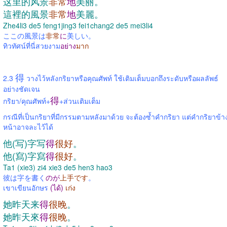
这里的风景
非常
地
美丽。
這裡的風景
非常
地
美麗。
Zhe4li3 de5 feng1jing3 fei1chang2 de5 mei3li4
ここの風景は
非常
に
美しい。
ทิวทัศน์ที่นี่สวยงาม
อย่าง
มาก
得
2.3
วางไว้หลังกริยาหรือคุณศัพท์ ใช้เติมเต็มบอกถึงระดับหรือผลลัพธ์
อย่างชัดเจน
得
กริยา/คุณศัพท์+
+ส่วนเติมเต็ม
กรณีที่เป็นกริยาที่มีกรรมตามหลังมาด้วย จะต้องซ้ำคำกริยา แต่คำกริยาข้า
หน้าอาจละไว้ได้
他(写)字写
得
很好
。
他(寫)字寫
得
很好
。
Ta1 (xie3) zi4 xie3 de5 hen3 hao3
彼は字を書く
のが
上手です
。
เขาเขียนอักษร
(ได้)
เก่ง
她昨天来
得
很晚
。
她昨天來
得
很晚
。