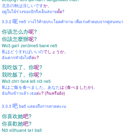
北京の秋は涼しいです
か
。
ฤดูใบไม้ร่วงของปักกิ่งเย็นสบาย
มั้ย
?
呢
3.3.2
ne5 วางไว้ท้ายประโยคคำถาม เพื่อเร่งคำตอบจากคู่สนทนา
你该怎么办
呢
?
你該怎麼辦
呢
?
Wo3 gai1 zen3me5 ban4 ne5
私はどうすればいいの
でしょうか
。
ฉันควรทำยังไงดี
ล่ะ?
我吃饭了
。
你
呢
?
我吃飯了
。
你
呢
?
Wo3 chi1 fan4 le5 ni3 ne5
私はご飯を食べました。あなた
は (食べましたか)
。
ฉันกินข้าวแล้ว เธอ
ล่ะ? (กินหรือยัง)
吧
3.3.3
ba5 แสดงถึงการคาดคะเน
你喜欢她
吧
?
你喜歡她
吧
?
Ni3 xi3huan4 ta1 ba5