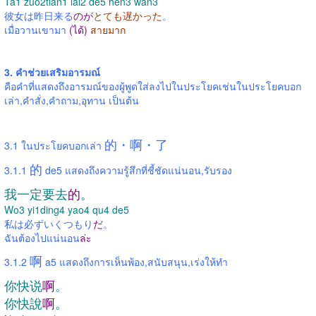
Ta1 zuo2tian1 lai2 de5 hen3 wan3
彼女は昨日来る
のが
とても遅かった
。
เมื่อวานเขามา
(ได้)
สายมาก
3. คำช่วยเสริมอารมณ์
คือคำที่แสดงถึงอารมณ์ของผู้พูดใส่ลงไปในประโยคเช่นในประโยคบอก
เล่า,คำสั่ง,คำถาม,อุทาน เป็นต้น
的・啊・了
3.1 ในประโยคบอกเล่า
的
3.1.1
de5 แสดงถึงความรู้สึกที่ชี้ชัดแน่นอน,รับรอง
我一定要去
的
。
Wo3 yi1ding4 yao4 qu4 de5
私は必ずいくつもり
だ
。
ฉันต้องไปแน่นอน
ล่ะ
啊
3.1.2
a5 แสดงถึงการเห็นพ้อง,สนับสนุน,เร่งให้ทำ
你快说
啊
。
你快說
啊
。