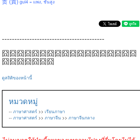
贵 (貴)
gui4 =
แพง, ชั้นสูง
-----------------------------------------
囧囧囧囧囧囧囧囧囧囧囧囧囧囧囧囧囧囧
囧囧囧囧囧囧囧
ดูสถิติของหน้านี้
หมวดหมู่
--
ภาษาศาสตร์
>>
เรียนภาษา
--
ภาษาศาสตร์
>>
ภาษาจีน
>>
ภาษาจีนกลาง
ไม่อนุญาตให้นำเนื้อหาของบทความไปลงที่อื่นโดยไม่ได้