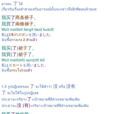
了
อาจละ
ได้
เกี่ยวกับเรื่องคำช่วยเสริมอารมณ์นั้นจะกล่าวถึงอีกทีตอนท้ายบท
我买
了
两条裤
子
。
我買
了
兩條褲子
。
Wo3 mai3le5 liang3 tiao2 ku4zi5
私は
2本のズボン
を買い
ました
。
ฉันซื้อ
กางเกง 2 ตัว
แล้ว
我买(
了
)
裙子
了。
我買(
了
)
裙子
了。
Wo3 mai3(le5) qun2zi5 le5
私は
スカート
を買い
ました
。
ฉันซื้อ
กระโปรง
แล้ว
了
没
没有
1.3 รูปปฏิเสธของ
จะใช้คำว่า
หรือ
了
จะไม่ใช้ในรูปปฏิเสธ
了
ประธาน+กริยา+
+เป้าหมายที่มีส่วนขยายเพิ่มเติม
没 (有)
ประธาน+
+กริยา+เป้าหมายที่มีส่วนขยายเพิ่มเติม
我看
了
她的脸。