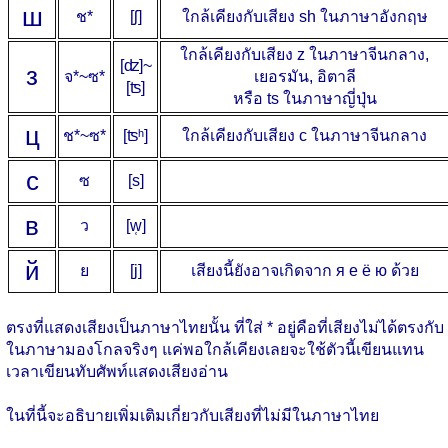
ш
ช*
[ʃ]
ใกล้เคียงกับเสียง sh ในภาษาอังกฤษ
ใกล้เคียงกับเสียง z ในภาษาจีนกลาง,
[ʣ]~
з
จ*~ซ*
เยอรมัน, อิตาลี
[ʦ]
หรือ ts ในภาษาญี่ปุ่น
ц
ช*~ซ*
[ʦʰ]
ใกล้เคียงกับเสียง c ในภาษาจีนกลาง
с
ซ
[s]
в
ว
[w̜]
й
ย
[j]
เสียงนี้ยังอาจเกิดจาก я е ё ю ด้วย
ตรงที่แสดงเสียงเป็นภาษาไทยนั้น ที่ใส่ * อยู่คือที่เสียงไม่ได้ตรงกับ
ในภาษามองโกลจริงๆ แค่พอใกล้เคียงเลยจะใช้ตัวนี้เขียนแทน
เวลาเขียนทับศัพท์แสดงเสียงอ่าน
ในที่นี้จะอธิบายเพิ่มเติมเกี่ยวกับเสียงที่ไม่มีในภาษาไทย