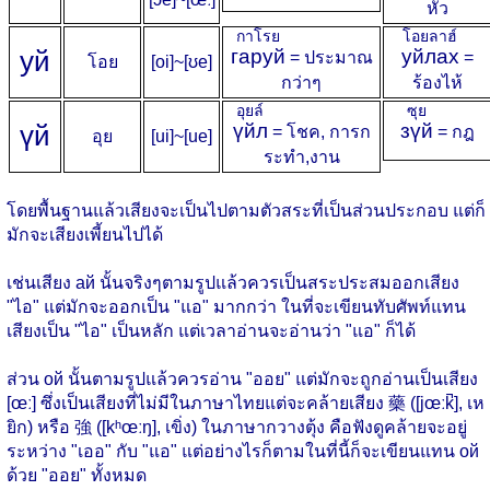
หัว
กาโรย
โอยลาฮ์
у
й
гаруй
уйлах
= ประมาณ
=
โอย
[oi]~[ʊe]
กว่าๆ
ร้องไห้
อุยล์
ซุย
ү
й
үйл
зүй
= โชค, การก
= กฎ
อุย
[ui]~[ue]
ระทำ,งาน
โดยพื้นฐานแล้วเสียงจะเป็นไปตามตัวสระที่เป็นส่วนประกอบ แต่ก็
มักจะเสียงเพี้ยนไปได้
เช่นเสียง ай นั้นจริงๆตามรูปแล้วควรเป็นสระประสมออกเสียง
"ไอ" แต่มักจะออกเป็น "แอ" มากกว่า ในที่จะเขียนทับศัพท์แทน
เสียงเป็น "ไอ" เป็นหลัก แต่เวลาอ่านจะอ่านว่า "แอ" ก็ได้
ส่วน ой นั้นตามรูปแล้วควรอ่าน "ออย" แต่มักจะถูกอ่านเป็นเสียง
[œː] ซึ่งเป็นเสียงที่ไม่มีในภาษาไทยแต่จะคล้ายเสียง 藥 ([jœːk̚], เห
ยิก) หรือ 強 ([kʰœːŋ], เขิ่ง) ในภาษากวางตุ้ง คือฟังดูคล้ายจะอยู่
ระหว่าง "เออ" กับ "แอ" แต่อย่างไรก็ตามในที่นี้ก็จะเขียนแทน ой
ด้วย "ออย" ทั้งหมด