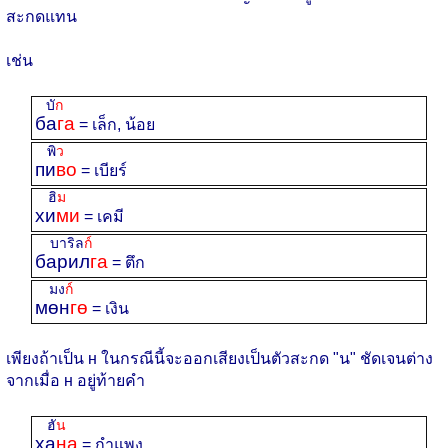
สะกดแทน
เช่น
บั
ก
ба
га
= เล็ก, น้อย
พิ
ว
пи
во
= เบียร์
ฮิ
ม
хи
ми
= เคมี
บาริล
ก์
барил
га
= ตึก
มง
ก์
мөн
гө
= เงิน
เพียงถ้าเป็น н ในกรณีนี้จะออกเสียงเป็นตัวสะกด "น" ชัดเจนต่าง
จากเมื่อ н อยู่ท้ายคำ
ฮั
น
ха
на
= กำแพง