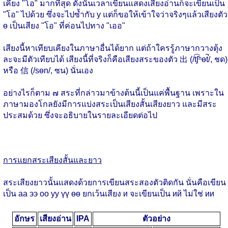
เคียง "โอ" มากที่สุด ดังนั้นเวลาเขียนแสดงเสียงอ่านก็จะเขียนเป็น
"โอ" ไปด้วย ซึ่งจะไปซ้ำกับ у แต่ก็ขอให้เข้าใจว่าจริงๆแล้วเสียงตัว
ө เป็นเสียง "โอ" ที่ค่อนไปทาง "เออ"
เสียงนี้หาเทียบเคียงในภาษาอื่นได้ยาก แต่ถ้าใครรู้ภาษากวางตุ้ง
ละจะมีตัวเทียบได้ เสียงนี้ที่จริงก็คือเสียงสระของตัว 出 (/t͡ʃʰɵt̚/, ชด)
หรือ 信 (/sɵn/, ซน) นั่นเอง
อย่างไรก็ตาม ๗ สระที่กล่าวมาข้างต้นนี้เป็นแค่พื้นฐาน เพราะใน
ภาษามองโกลยังมีการแบ่งสระเป็นเสียงสั้นเสียงยาว และมีสระ
ประสมด้วย ซึ่งจะอธิบายในรายละเอียดต่อไป
การแยกสระเสียงสั้นและยาว
สระเสียงยาวนั้นแสดงด้วยการเขียนสระสองตัวติดกัน นั่นคือเขียน
เป็น аа ээ оо уу үү өө ยกเว้นเสียง и จะเขียนเป็น ий ไม่ใช่ ии
อักษร
เสียงอ่าน
IPA
ตัวอย่าง