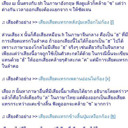
เสียง ш นั้นตรงกับ sh ในภาษาอังกฤษ ฟังดูแล้วก็คล้าย "ช" แต่ว่า
ต่างกัน เวลาออกเสียงต้องแยกจาก ч ให้ชัดเจน
♫ เสียงตัวอย่าง >>
เสียงเสียดแทรกหลังปุ่มเหงือกไม่ก้อง [ʃ]
ส่วนเสียง х นั้นก็คือเสียงหมือน h ในภาษาจีนกลาง คือเป็น "ฮ" ที่มี
การเสียดแทรกในลำคอ ถ้าออกเสียงนี้ไม่ได้ก็ออกเป็น "ฮ" ไปได้
เพราะภาษามองโกลไม่มีเสียง "ฮ" จริงๆ เช่นเดียวกับในจีนกลาง
เพียงแต่ว่าเสียงนี้อาจถูกใช้เป็นตัวสะกดได้ด้วย ในกรณีนั้นจะเขีย
แทนด้วย "ฮ์" ให้ออกเสียงคล้ายๆตัวสะกด "ค" แต่มีการเสียดแทรก
ในลำคอ
♫ เสียงตัวอย่าง >>
เสียงเสียดแทรกเพดานอ่อนไม่ก้อง [x]
เสียง л นั้นหาภาษาอื่นที่มีเสียงนี้มาเทียบได้ยาก อธิบายโดยคร่าว
แล้วก็คือใกล้เคียงกับ "ล" ในภาษาไทย แต่ต้องออกเป็นเสียงเสียด
แทรกระหว่างแตะข้างลิ้น ฟังดูออกจะคล้าย "ซ" มากกว่า
♫ เสียงตัวอย่าง >>
เสียงเสียดแทรกข้างลิ้นปุ่มเหงือกก้อง [ɮ]