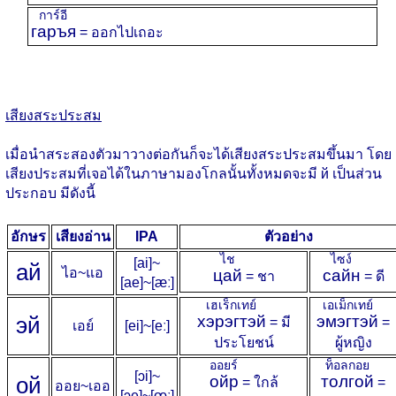
การ์อี
гаръя
= ออกไปเถอะ
เสียงสระประสม
เมื่อนำสระสองตัวมาวางต่อกันก็จะได้เสียงสระประสมขึ้นมา โดย
เสียงประสมที่เจอได้ในภาษามองโกลนั้นทั้งหมดจะมี й เป็นส่วน
ประกอบ มีดังนี้
อักษร
เสียงอ่าน
IPA
ตัวอย่าง
ไช
ไซง์
[ai]~
а
й
ไอ~แอ
цай
сайн
= ชา
= ดี
[ae]~[æː]
เฮเร็กเทย์
เอเม็กเทย์
э
й
хэрэгтэй
эмэгтэй
= มี
=
เอย์
[ei]~[eː]
ประโยชน์
ผู้หญิง
ออยร์
ท็อลกอย
[ɔi]~
о
й
ойр
толгой
= ใกล้
=
ออย~เออ
[ɔe]~[œː]