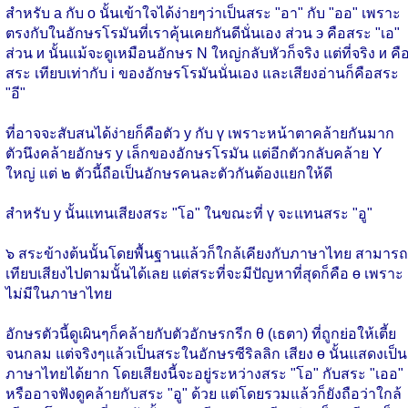
สำหรับ а กับ о นั้นเข้าใจได้ง่ายๆว่าเป็นสระ "อา" กับ "ออ" เพราะ
ตรงกับในอักษรโรมันที่เราคุ้นเคยกันดีนั่นเอง ส่วน э คือสระ "เอ"
ส่วน и นั้นแม้จะดูเหมือนอักษร N ใหญ่กลับหัวก็จริง แต่ที่จริง и คื
สระ เทียบเท่ากับ i ของอักษรโรมันนั่นเอง และเสียงอ่านก็คือสระ
"อี"
ที่อาจจะสับสนได้ง่ายก็คือตัว у กับ ү เพราะหน้าตาคล้ายกันมาก
ตัวนึงคล้ายอักษร y เล็กของอักษรโรมัน แต่อีกตัวกลับคล้าย Y
ใหญ่ แต่ ๒ ตัวนี้ถือเป็นอักษรคนละตัวกันต้องแยกให้ดี
สำหรับ у นั้นแทนเสียงสระ "โอ" ในขณะที่ ү จะแทนสระ "อู"
๖ สระข้างต้นนั้นโดยพื้นฐานแล้วก็ใกล้เคียงกับภาษาไทย สามารถ
เทียบเสียงไปตามนั้นได้เลย แต่สระที่จะมีปัญหาที่สุดก็คือ ө เพราะ
ไม่มีในภาษาไทย
อักษรตัวนี้ดูเผินๆก็คล้ายกับตัวอักษรกรีก θ (เธตา) ที่ถูกย่อให้เตี้ย
จนกลม แต่จริงๆแล้วเป็นสระในอักษรซีริลลิก เสียง ө นั้นแสดงเป็น
ภาษาไทยได้ยาก โดยเสียงนี้จะอยู่ระหว่างสระ "โอ" กับสระ "เออ"
หรืออาจฟังดูคล้ายกับสระ "อู" ด้วย แต่โดยรวมแล้วก็ยังถือว่าใกล้