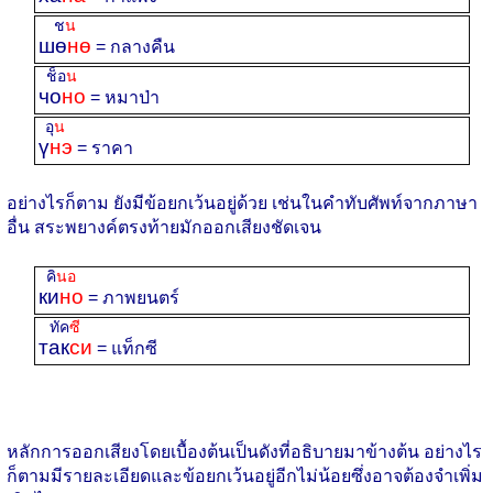
ช
น
шө
нө
= กลางคืน
ช็อ
น
чо
но
= หมาป่า
อุ
น
ү
нэ
= ราคา
อย่างไรก็ตาม ยังมีข้อยกเว้นอยู่ด้วย เช่นในคำทับศัพท์จากภาษา
อื่น สระพยางค์ตรงท้ายมักออกเสียงชัดเจน
คิ
นอ
ки
но
= ภาพยนตร์
ทัค
ซี
так
си
= แท็กซี
หลักการออกเสียงโดยเบื้องต้นเป็นดังที่อธิบายมาข้างต้น อย่างไร
ก็ตามมีรายละเอียดและข้อยกเว้นอยู่อีกไม่น้อยซึ่งอาจต้องจำเพิ่ม