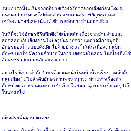
ในบทแรกนี้จะเริ่มจากอธิบายเรื่องวิธีการออกเสียงก่อน โดยจะ
แนะนำอักษรต่างๆไปทีละส่วน แยกเป็นสระ พยัญชนะ และ
เครื่องหมายพิเศษ เน้นให้เข้าใจหลักการอ่านออกเสียง
ในที่นี้จะใช้
อักษรซีริลลิก
ซึ่งใช้เป็นหลัก เนื่องจากอ่านง่ายและ
สอดคล้องกับเสียงอ่านในปัจจุบันมากกว่า แต่อาจมีการพูดถึง
อักษรมองโกลแบบดั้งเดิมไปด้วยบ้าง แต่ไม่เน้น เนื่องจากเป็น
อักษรแนวตั้ง มีความลำบากในการแสดงผลในคอม ในเบื้องต้นใช้
อักษรซีริลลิกเป็นหลักสะดวกกว่า
อย่างไรก็ตาม ลำดับอักษรที่จะแนะนำในหน้านี้จะเรียงตามลำดับ
กลุ่มเสียง ไม่ใช่ลำดับอักษรตามพจนานุกรม ส่วนการเรื่องตัว
อักษรโดยภาพรวมและการจัดเรียงในพจนานุกรมจะเขียนสรุปไว้
ในบทถัดไป
เสียงสระพื้นฐาน ๗ เสียง
ภาษามองโกลนั้นโดยพื้นฐานแล้วมีสระอยู่ ๗ สระด้วยกัน ซึ่งระบ