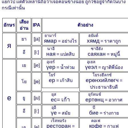
แยกไป แต่ตัวเหล่านี้ถือว่าเจอค่อนข้างน้อย ถูกใช้อยู่จำกัดในบาง
กรณีเท่านั้น
เสียง
อักษร
IPA
ตัวอย่าง
อ่าน
ยามาร์
ฮยัมด์
ยา
[ja]
ямар
хямд
= อย่างไร
= ราคาถูก
я
นาอี
ซาอีฮัง
อี
[iː]
ная
саяхан
= แปดสิบ
= หมู่นี้
อุเยร์
อุเยล
เย
[je]
үер
үеэл
= น้ำท่วม
= ญาติพี่น้อง
โยร์
โยรงฮีลกช์
ер
ерөнхийлөгч
= เก้าสิบ
=
โย
[jɵ]
ประธานาธิบดี
ยุส
ยุร์ทนช์
е
ยู
[ju]
ес
= เก้า
ертөнц
= อวกาศ
อุอี
บี
อี
[iː]
үе
бие
= สมัย
= ร่างกาย
เร็สทอรัง
คอเฟ
ресторан
кофе
=
= กาแฟ
เอ
[e]