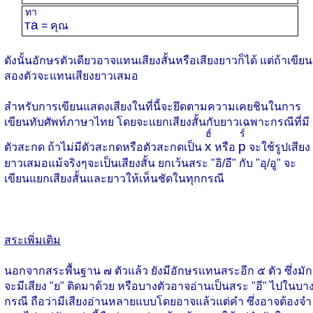
ทา
та
= คุณ
ดังนั้นอักษรตัวเดียวอาจแทนเสียงสั้นหรือเสียงยาวก็ได้ แต่ถ้าเขียน
สองตัวจะแทนเสียงยาวเสมอ
สำหรับการเขียนแสดงเสียงในที่นี้จะยึดตามความเคยชินในการ
เขียนทับศัพท์ภาษาไทย โดยจะแยกเสียงสั้นกับยาวเฉพาะกรณีที่มี
ฮ์
ร์
х
р
ตัวสะกด ถ้าไม่มีตัวสะกดหรือตัวสะกดเป็น
หรือ
จะใช้รูปเสียง
ยาวเสมอแม้จริงๆจะเป็นเสียงสั้น ยกเว้นสระ "อิ/อี" กับ "อุ/อู" จะ
เขียนแยกเสียงสั้นและยาวให้เห็นชัดในทุกกรณี
สระเพิ่มเติม
นอกจากสระพื้นฐาน ๗ ตัวแล้ว ยังมีอักษรแทนสระอีก ๕ ตัว ซึ่งมัก
จะมีเสียง "ย" ติดมาด้วย หรือบางตัวอาจอ่านเป็นสระ "อี" ไปในบา
กรณี ถือว่ามีเสียงอ่านหลายแบบโดยอาจแล้วแต่คำ ซึ่งอาจต้องจำ