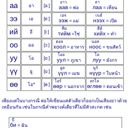
อาว
ลา
а
а
อา
[aː]
аав
лаа
= พ่อ
= เทียน
เอจ
เนฮ์
э
э
เอ
[eː]
ээж
нээх
= แม่
= เปิด
ทีม
ฮีฮ์
и
й
อี
[iː]
тийм
хийх
=ใช่
= ทำ
ฮอล
นอส
о
о
ออ
[ɔː]
хоол
ноос
= อาหาร
= ขนสัตว์
โอล
โล
у
у
โอ
[oː]
уул
луу
= ภูเขา
= มังกร
อูล
นูร์
ү
ү
อู
[uː]
үүл
нүүр
= เมฆ
= ใบหน้า
โอร์
อกโล
ө
ө
โอ*
[ɵː]
өөр
өглөө
= นอกจาก
= ตอนเช้า
เพียงแต่ในบางกรณี ต่อให้เขียนแค่ตัวเดียวก็ออกเป็นเสียงยาวด้วย
เหมือนกัน เช่นในกรณีคำพยางค์เดียวที่ไม่มีตัวสะกด เช่น
บี
би
= ฉัน