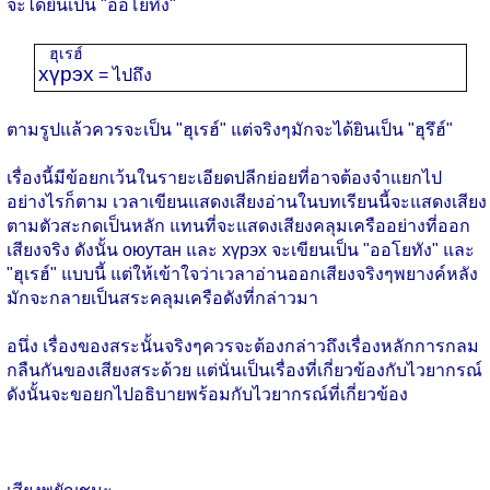
จะได้ยินเป็น "ออโยทึง"
ฮุเรฮ์
хүрэх
= ไปถึง
ตามรูปแล้วควรจะเป็น "ฮุเรฮ์" แต่จริงๆมักจะได้ยินเป็น "ฮุรึฮ์"
เรื่องนี้มีข้อยกเว้นในรายะเอียดปลีกย่อยที่อาจต้องจำแยกไป
อย่างไรก็ตาม เวลาเขียนแสดงเสียงอ่านในบทเรียนนี้จะแสดงเสียง
ตามตัวสะกดเป็นหลัก แทนที่จะแสดงเสียงคลุมเครืออย่างที่ออก
เสียงจริง ดังนั้น оюутан และ хүрэх จะเขียนเป็น "ออโยทัง" และ
"ฮุเรฮ์" แบบนี้ แต่ให้เข้าใจว่าเวลาอ่านออกเสียงจริงๆพยางค์หลัง
มักจะกลายเป็นสระคลุมเครือดังที่กล่าวมา
อนึ่ง เรื่องของสระนั้นจริงๆควรจะต้องกล่าวถึงเรื่องหลักการกลม
กลืนกันของเสียงสระด้วย แต่นั่นเป็นเรื่องที่เกี่ยวข้องกับไวยากรณ์
ดังนั้นจะขอยกไปอธิบายพร้อมกับไวยากรณ์ที่เกี่ยวข้อง