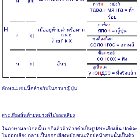
ม
[m]
ทาวั
ม
มยังก์
тава
н
мянга
= ห้า
ร้อย
ยาพ็อ
ง
н
เมื่ออยู่ท้ายคำหรือตาม
япо
н
= ญี่ปุ่น
ก
ค
ฮ
ง
[ŋ]
ซอล็อ
ง
ก็อส
г
к
х
ด้วย
соло
н
гос
= เกาหลี
ซ็อ
น
ซอฮ์
со
н
сох
= ฟัง
น
[n]
อื่นๆ
อุเน็
น
เด
үнэ
н
дээ
= ที่จริงแล้ว
ลักษณะเช่นนี้คล้ายกับในภาษาญี่ปุ่น
สระเสียงสั้นท้ายพยางค์ไม่ออกเสียง
ในภาษามองโกลนั้นปกติแล้วถ้าท้ายคำเป็นรูปสระเสียงสั้น ปกติจ
ไม่ออกเสียง กลายเป็นออกเสียงพยัญชนะที่อยู่หน้าสระนั้นเป็นตัว