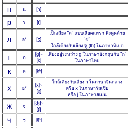
н
น
[n]
р
ร
[r]
เป็นเสียง "ล" แบบเสียดแทรก ฟังดูคล้าย
л
ล*
[ɮ]
"ซ"
ใกล้เคียงกับเสียง ལྷ (lh) ในภาษาทิเบต
[g]~
เสียงอยู่ระหว่าง g ในภาษาอังกฤษกับ "ก"
г
ก
[k]
ในภาษาไทย
к
ค
[kʰ]
ใกล้เคียงกับเสียง h ในภาษาจีนกลาง
[x]~
х
ฮ*
หรือ х ในภาษารัสเซีย
[χ]
หรือ j ในภาษาสเปน
[ʤ]~
ж
จ
[ʧ]
ч
ช
[ʧʰ]