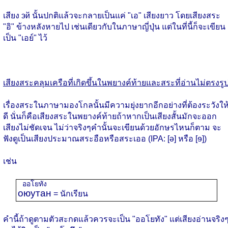
เสียง эй นั้นปกติแล้วจะกลายเป็นแค่ "เอ" เสียงยาว โดยเสียงสระ
"อิ" ข้างหลังหายไป เช่นเดียวกับในภาษาญี่ปุ่น แต่ในที่นี้ก็จะเขียน
เป็น "เอย์" ไว้
เสียงสระคลุมเครือที่เกิดขึ้นในพยางค์ท้ายและสระที่อ่านไม่ตรงรู
เรื่องสระในภาษามองโกลนั้นมีความยุ่งยากอีกอย่างที่ต้องระวังให
ดี นั่นก็คือเสียงสระในพยางค์ท้ายถ้าหากเป็นเสียงสั้นมักจะออก
เสียงไม่ชัดเจน ไม่ว่าจริงๆคำนั้นจะเขียนด้วยอักษรไหนก็ตาม จะ
ฟังดูเป็นเสียงประมาณสระอือหรือสระเออ (IPA: [ə] หรือ [ɘ])
เช่น
ออโยทัง
оюутан
= นักเรียน
คำนี้ถ้าดูตามตัวสะกดแล้วควรจะเป็น "ออโยทัง" แต่เสียงอ่านจริง