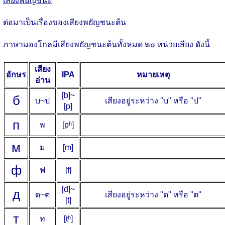
เสียงพยัญชนะ
ต่อมาเป็นเรื่องของเสียงพยัญชนะต้น
ภาษามองโกลมีเสียงพยัญชนะต้นทั้งหมด ๒๐ หน่วยเสียง ดังนี้
เสียง
อักษร
IPA
หมายเหตุ
อ่าน
[b]~
б
บ~ป
เสียงอยู่ระหว่าง "บ" หรือ "ป"
[p]
п
พ
[pʰ]
м
ม
[m]
ф
ฟ
[f]
[d]~
д
ด~ต
เสียงอยู่ระหว่าง "ด" หรือ "ต"
[t]
т
ท
[tʰ]