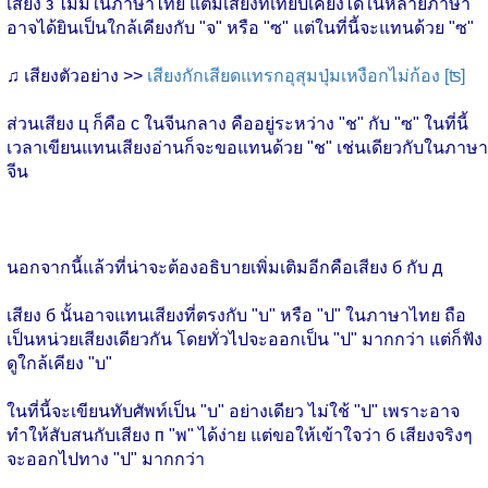
เสียง з ไม่มีในภาษาไทย แต่มีเสียงที่เทียบเคียงได้ในหลายภาษา
อาจได้ยินเป็นใกล้เคียงกับ "จ" หรือ "ซ" แต่ในที่นี้จะแทนด้วย "ซ"
♫ เสียงตัวอย่าง >>
เสียงกักเสียดแทรกอุสุมปุ่มเหงือกไม่ก้อง [ʦ]
ส่วนเสียง ц ก็คือ c ในจีนกลาง คืออยู่ระหว่าง "ช" กับ "ซ" ในที่นี้
เวลาเขียนแทนเสียงอ่านก็จะขอแทนด้วย "ช" เช่นเดียวกับในภาษา
จีน
นอกจากนี้แล้วที่น่าจะต้องอธิบายเพิ่มเติมอีกคือเสียง б กับ д
เสียง б นั้นอาจแทนเสียงที่ตรงกับ "บ" หรือ "ป" ในภาษาไทย ถือ
เป็นหน่วยเสียงเดียวกัน โดยทั่วไปจะออกเป็น "ป" มากกว่า แต่ก็ฟัง
ดูใกล้เคียง "บ"
ในที่นี้จะเขียนทับศัพท์เป็น "บ" อย่างเดียว ไม่ใช้ "ป" เพราะอาจ
ทำให้สับสนกับเสียง п "พ" ได้ง่าย แต่ขอให้เข้าใจว่า б เสียงจริงๆ
จะออกไปทาง "ป" มากกว่า