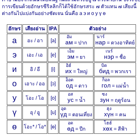
การเขียนด้วยอักษรซีริลลิกก็ได้ใช้อักษรสระ ๗ ตัวแทน ๗ เสียงนี้
ต่างกันไปแบ่งกันอย่างชัดเจน นั่นคือ а э и о у ү ө
อักษร
เสียงอ่าน
IPA
ตัวอย่าง
อัม
นาร์
а
อะ / อา
[a]
ам
нар
= ปาก
= ดวงอาทิตย์
เอ็ม
เนร์
э
เอะ / เอ
[e]
эм
нэр
= ยา
= ชื่อ
อิฮ์
บิด
и
อิ / อี
[i]
их
бид
= ใหญ่
= พวกเรา
อ็อด
ก็อล
о
เอาะ / ออ
[ɔ]
од
гол
= ดาว
= แม่น้ำ
อส
ซง
у
โอะ / โอ
[o]
ус
зун
= น้ำ
= ฤดูร้อน
อุด
ฮุง
ү
อุ / อู
[u]
үд
хүн
= ตอนเที่ยง
= คน
อด
โฮฮ์
ө
โอะ* / โอ*
[ɵ]
өд
хөх
= ปีก
= สีฟ้า