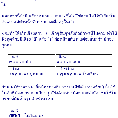
ไป
นอกจากนี้ยังมีเครื่องหมาย ь และ ъ ซึ่งไม่ใช่สระ ไม่ได้มีเสียงใน
ตัวเอง แต่ทำหน้าที่บางอย่างเมื่ออยู่ในคำ
ь จะทำให้เกิดเสียงควบ "ย" เล็กๆสั้นๆหลังตัวอักษรที่ไปตาม ทำให้
ฟังดูคล้ายมีเสียง "อิ" หรือ "ย" ต่อคล้ายกับ и แต่จะสั้นกว่า มักจะ
ถูกละ
มอร์
ฮ็อน
морь
хонь
= ม้า
= แกะ
โฮล
โซร์โกล
хууль
сургууль
= กฎหมาย
= โรงเรียน
ส่วน ъ (ต่างจาก ь เล็กน้อยตรงที่ปลายบนมีขีดไปทางซ้าย) นั้นใช้
ในคำที่ต้องการแยกเสียง ถูกใช้ค่อนข้างน้อยและจำกัด เช่นใช้ใน
กริยาที่ผันเป็นรูปชักชวน เช่น
เยาอี
явъя
= ไปกันเถอะ