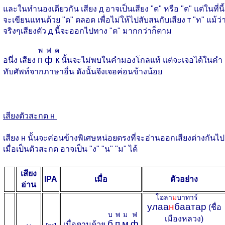
และในทำนองเดียวกัน เสียง д อาจเป็นเสียง "ด" หรือ "ต" แต่ในที่นี้
จะเขียนแทนด้วย "ด" ตลอด เพื่อไม่ให้ไปสับสนกับเสียง т "ท" แม้ว่
จริงๆเสียงตัว д นี้จะออกไปทาง "ต" มากกว่าก็ตาม
พ
ฟ
ค
п
ф
к
อนึ่ง เสียง
นั้นจะไม่พบในคำมองโกลแท้ แต่จะเจอได้ในคำ
ทับศัพท์จากภาษาอื่น ดังนั้นจึงเจอค่อนข้างน้อย
เสียงตัวสะกด н
เสียง н นั้นจะค่อนข้างพิเศษหน่อยตรงที่จะอ่านออกเสียงต่างกันไป
เมื่อเป็นตัวสะกด อาจเป็น "ง" "น" "ม" ได้
เสียง
IPA
เมื่อ
ตัวอย่าง
อ่าน
โอลา
ม
บาทาร์
улаа
н
баатар
(ชื่อ
บ
พ
ม
ฟ
เมืองหลวง)
б
п
м
ф
เมื่อตามด้วย