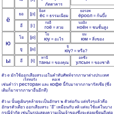
ภัตตาคาร
ย็อส
ยอรอพ
ยอ
[jɔ]
ёс
ёроол
= ธรรมเนียม
= ก้นบึ้ง
ё
กออี
นออิง
อี
[iː]
гоё
ноён
= สวย
= ชนชั้นสูง
โย
ยม
โย
[jo]
юу
юм
= อะไร
= สิ่งของ
ю
ยู
ยู
[ju]
юү
? = หรือ?
ทานี
อลซีง
ы
อี
[ʲi]
таны
улсын
= ของคุณ
= ของชาติ
ตัว е มักใช้ออกเสียงสระเอในคำทับศัพท์จากภาษาต่างประเทศ
เร็สทอรัง
คอเฟ
ресторан
кофе
เช่นคำว่า
และ
นี้รับมาจากภาษารัสเซีย (ซึ่ง
เดิมก็มาจากภาษาอื่นอีกที)
ตัว ы นั้นดูเผินๆคล้ายจะเป็นอักษร ๒ ตัวต่อกัน แต่จริงๆแล้วคือ
อักษรตัวเดียว ออกเสียงสระ "อี" เหมือนกับ ий แต่จะใช้แค่ในบาง
กรณีจำกัด เช่นในรูปแสดงความเป็นเจ้าของซึ่งจะค่อยเขียนถึงต่อ