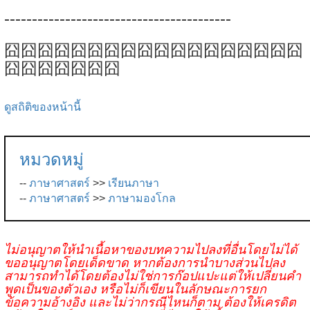
-----------------------------------------
囧囧囧囧囧囧囧囧囧囧囧囧囧囧囧囧囧囧
囧囧囧囧囧囧囧
ดูสถิติของหน้านี้
หมวดหมู่
--
ภาษาศาสตร์
>>
เรียนภาษา
--
ภาษาศาสตร์
>>
ภาษามองโกล
ไม่อนุญาตให้นำเนื้อหาของบทความไปลงที่อื่นโดยไม่ได้
ขออนุญาตโดยเด็ดขาด หากต้องการนำบางส่วนไปลง
สามารถทำได้โดยต้องไม่ใช่การก๊อปแปะแต่ให้เปลี่ยนคำ
พูดเป็นของตัวเอง หรือไม่ก็เขียนในลักษณะการยก
ข้อความอ้างอิง และไม่ว่ากรณีไหนก็ตาม ต้องให้เครดิต