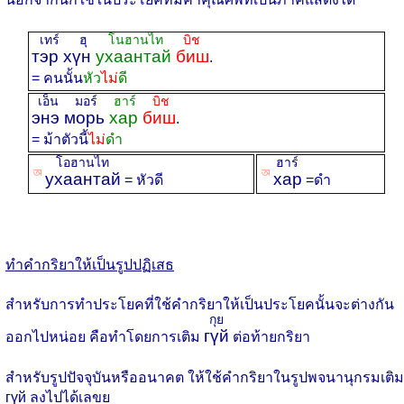
เทร์ ฮุ
โนฮานไท
บิช
тэр хүн
ухаантай
биш
.
= คนนั้น
หัว
ไม่
ดี
เอ็น มอร์
ฮาร์
บิช
энэ морь
хар
биш
.
= ม้าตัวนี้
ไม่
ดำ
โอฮานไท
ฮาร์
ꡐ
ꡐ
ухаантай
хар
= หัวดี
=ดำ
ทำคำกริยาให้เป็นรูปปฏิเสธ
สำหรับการทำประโยคที่ใช้คำกริยาให้เป็นประโยคนั้นจะต่างกัน
กุย
гүй
ออกไปหน่อย คือทำโดยการเติม
ต่อท้ายกริยา
สำหรับรูปปัจจุบันหรืออนาคต ให้ใช้คำกริยาในรูปพจนานุกรมเติม
гүй ลงไปได้เลขย