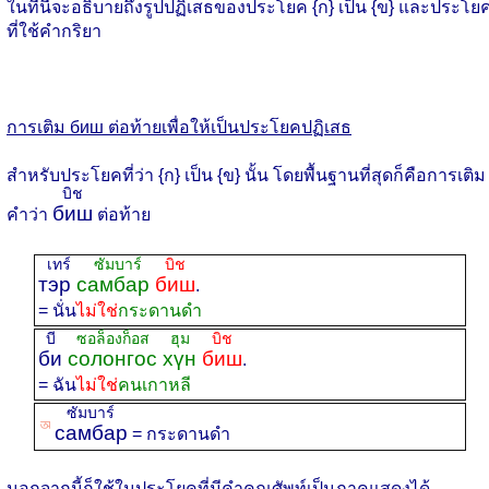
ในที่นี้จะอธิบายถึงรูปปฏิเสธของประโยค {ก} เป็น {ข} และประโย
ที่ใช้คำกริยา
การเติม
биш ต่อท้ายเพื่อให้เป็นประโยคปฏิเสธ
สำหรับประโยคที่ว่า {ก} เป็น {ข} นั้น โดยพื้นฐานที่สุดก็คือการเติม
บิช
биш
คำว่า
ต่อท้าย
เทร์
ซัมบาร์
บิช
тэр
самбар
биш
.
= นั่น
ไม่ใช่
กระดานดำ
บี
ซอล็องก็อส ฮุม
บิช
би
солонгос хүн
биш
.
= ฉัน
ไม่ใช่
คนเกาหลี
ซัมบาร์
ꡐ
самбар
= กระดานดำ
นอกจากนี้ก็ใช้ในประโยคที่มีคำคุณศัพท์เป็นภาคแสดงได้