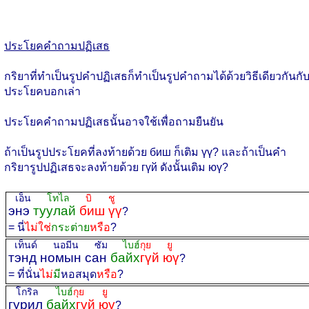
ประโยคคำถามปฏิเสธ
กริยาที่ทำเป็นรูปคำปฏิเสธก็ทำเป็นรูปคำถามได้ด้วยวิธีเดียวกันกั
ประโยคบอกเล่า
ประโยคคำถามปฏิเสธนั้นอาจใช้เพื่อถามยืนยัน
ถ้าเป็นรูปประโยคที่ลงท้ายด้วย биш ก็เติม үү? และถ้าเป็นคำ
กริยารูปปฏิเสธจะลงท้ายด้วย гүй ดังนั้นเติม юү?
เอ็น
โทไล
บิ ชู
энэ
туулай
биш үү
?
= นี่
ไม่ใช่
กระต่าย
หรือ
?
เท็นด์ นอมีน ซัม
ไบฮ์
กุย ยู
тэнд номын сан
байх
гүй юү
?
= ที่นั่น
ไม่
มี
หอสมุด
หรือ
?
โกริล
ไบฮ์
กุย ยู
гурил
байх
гүй юү
?