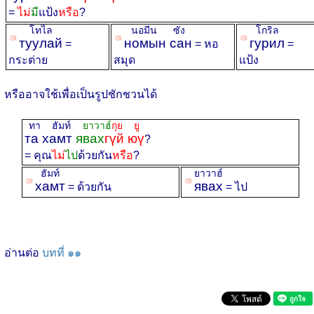
=
ไม่
มี
แป้ง
หรือ
?
โทไล
นอมีน ซัง
โกริล
ꡐ
ꡐ
ꡐ
туулай
номын сан
гурил
=
= หอ
=
กระต่าย
สมุด
แป้ง
หรืออาจใช้เพื่อเป็นรูปชักชวนได้
ทา ฮัมท์
ยาวาฮ์
กุย ยู
та хамт
явах
гүй юү
?
= คุณ
ไม่
ไป
ด้วยกัน
หรือ
?
ฮัมท์
ยาวาฮ์
ꡐ
ꡐ
хамт
явах
= ด้วยกัน
= ไป
อ่านต่อ
บทที่ ๑๑