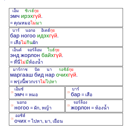
เอ็ม
ชิเรฮ์
กุย
эмч
ирэх
гүй
.
= คุณหมอ
ไม
มา
บาร์ นอกอ อิเดฮ์
กุย
бар ногоо
идэх
гүй
.
= เสือ
ไม่
กิน
ผัก
เอ็นด์ จอร์ล็อม
ไบฮ์
กุย
энд жорлон
байх
гүй
.
= ที่นี่
ไม่
มี
ห้องน้ำ
มาร์กาช บิด นา
รอชิฮ์
กุย
маргааш бид нар
очих
гүй
.
= พรุ่งนี้พวกเรา
ไม่
ไปหา
เอ็มช์
บาร์
ꡐ
ꡐ
эмч
бар
= หมอ
= เสือ
นอกอ
จอร์ล็อง
ꡐ
ꡐ
ногоо
жорлон
= ผัก, หญ้า
= ห้องน้ำ
ออชิฮ์
ꡐ
очих
= ไปหา, มา, เยือน