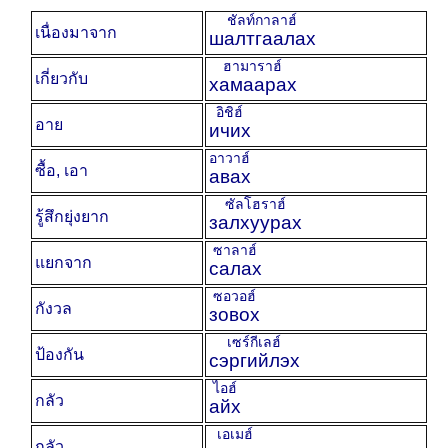
ชัลท์กาลาฮ์
เนื่องมาจาก
шалтгаалах
ฮามาราฮ์
เกี่ยวกับ
хамаарах
อิชิฮ์
อาย
ичих
อาวาฮ์
ซื้อ, เอา
авах
ซัลโฮราฮ์
รู้สึกยุ่งยาก
залхуурах
ซาลาฮ์
แยกจาก
салах
ซอวอฮ์
กังวล
зовох
เซร์กีเลฮ์
ป้องกัน
сэргийлэх
ไอฮ์
กลัว
айх
เอเมฮ์
กลัว