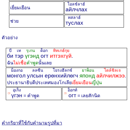
ไอลช์ลาฮ์
เยี่ยมเยือน
айлчлах
ทสลาฮ์
ช่วย
туслах
ตัวอย่าง
บี เท
รุเกน
ด็อก
ทิทเกฮ์กุย
би тэр
үгэнд
огт
итгэхгүй
.
ฉัน
ไม่เชื่อ
คำพูด
นั้นเลย
ม็องกอ ลลซีน โยรงฮีลกช์
ยาพ็อน
ไดล์ชิลเจ
монгол улсын ерөнхийлөгч
японд
айлчилжээ
.
ประธานาธิบดีประเทศมองโกเลีย
เยี่ยมเยือน
ญี่ปุ่น
อุเก็ง
อ็อกท์
ꡐ
ꡐ
үгэн
огт
= คำพูด
= เลยสักนิด
คำกริยาที่ใช้กับคำนามรูปที่มา