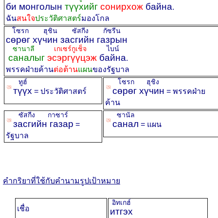
би монголын
түүхийг
сонирхож
байна
.
ฉัน
สนใจ
ประวัติศาสตร์
มองโกล
โซรก ฮุชิน ซัสกีง กัซรีน
сөрөг хүчин засгийн газрын
ซานาลี
เกเซร์กูเช็จ
ไบน์
саналыг
эсэргүүцэж
байна
.
พรรคฝ่ายค้าน
ต่อต้าน
แผน
ของรัฐบาล
ทูฮ์
โซรก ฮุชิง
ꡐ
ꡐ
түүх
сөрөг хүчин
= ประวัติศาสตร์
= พรรคฝ่าย
ค้าน
ซัสกีง กาซาร์
ซานัล
ꡐ
ꡐ
засгийн газар
санал
=
= แผน
รัฐบาล
คำกริยาที่ใช้กับคำนามรูปเป้าหมาย
อิทเกฮ์
เชื่อ
итгэх