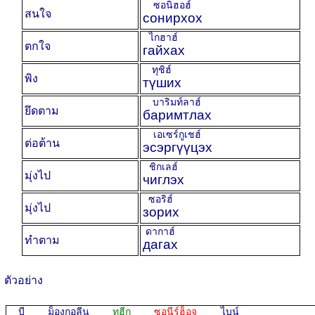
ซอนิฮอฮ์
สนใจ
сонирхох
ไกฮาฮ์
ตกใจ
гайхах
ทุชิฮ์
พิง
түших
บาริมท์ลาฮ์
ยึดตาม
баримтлах
เอเซร์กูเชฮ์
ต่อต้าน
эсэргүүцэх
ชิกเลฮ์
มุ่งไป
чиглэх
ซอริฮ์
มุ่งไป
зорих
ดากาฮ์
ทำตาม
дагах
ตัวอย่าง
บี ม็องกอลีน
ทูฮีก
ซอนีร์ฮ็อจ
ไบน์