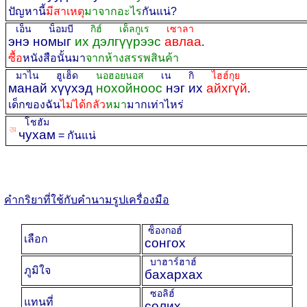
ปัญหานี้
มีสาเหตุ
มาจากอะไร
กันแน่?
เอ็น น็อมบี
กิฮ์ เด็ลกูเร
เซาลา
энэ номыг
их дэлгүүрээс
авлаа
.
ซื้อ
หนังสือนั้นมา
จากห้างสรรพสินค้า
มาไน ฮูเฮ็ด
นอฮอยนอส
เน กิ
ไฮฮ์กุย
манай хүүхэд
нохойноос
нэг их
айхгүй
.
เด็กของฉัน
ไม่ได้กลัว
หมา
มากเท่าไหร่
โชฮัม
ꡐ
чухам
= กันแน่
คำกริยาที่ใช้กับคำนามรูปเครื่องมือ
ซ็องกอฮ์
เลือก
сонгох
บาฮาร์ฮาฮ์
ภูมิใจ
бахархах
ซอลิฮ์
แทนที่
солих