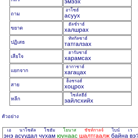
эмээх
อาโซฮ์
ถาม
асуух
ฮัลช์ราฮ์
ขยาด
халшрах
ทัทกัลซาฮ์
ปฏิเสธ
татгалзах
ฮารัมซาฮ์
เสียใจ
харамсах
ฮากาชาฮ์
แยกจาก
хагацах
ฮ็อชรอฮ์
สาย
хоцрох
ไซล์สฮีฮ์
หลีก
зайлсхийх
ตัวอย่าง
เอ นาโซดัล โชฮัม
โยนาส
ชัชท์กาลจ์
ไบน์ เว
энэ асуудал чухам
юунаас
шалтгаалж
байна вэ