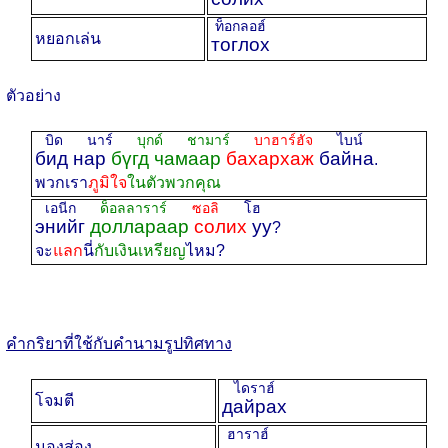
ท็อกลอฮ์
หยอกเล่น
тоглох
ตัวอย่าง
บิด นาร์
บุกด์ ชามาร์
บาฮาร์ฮัจ
ไบน์
бид нар
бүгд чамаар
бахархаж
байна
.
พวกเรา
ภูมิใจ
ในตัวพวกคุณ
เอนีก
ด็อลลาราร์
ซอลิ
โฮ
энийг
доллараар
солих
уу
?
จะ
แลก
นี่
กับเงินเหรียญ
ไหม?
คำกริยาที่ใช้กับคำนามรูปทิศทาง
ไดราฮ์
โจมตี
дайрах
ฮาราฮ์
มองส่อง