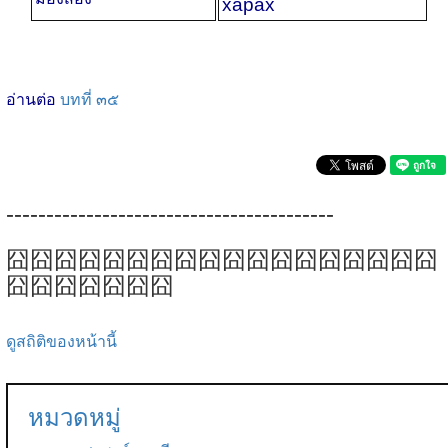
харах
อ่านต่อ
บทที่ ๓๕
-----------------------------------------
囧囧囧囧囧囧囧囧囧囧囧囧囧囧囧囧囧囧
囧囧囧囧囧囧囧
ดูสถิติของหน้านี้
หมวดหมู่