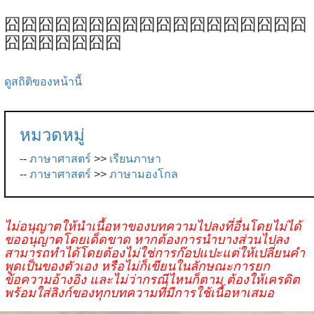
囧囧囧囧囧囧囧囧囧囧囧囧囧囧囧囧囧囧
囧囧囧囧囧囧囧
ดูสถิติของหน้านี้
หมวดหมู่
--
ภาษาศาสตร์
>>
เรียนภาษา
--
ภาษาศาสตร์
>>
ภาษามองโกล
ไม่อนุญาตให้นำเนื้อหาของบทความไปลงที่อื่นโดยไม่ได้
ขออนุญาตโดยเด็ดขาด หากต้องการนำบางส่วนไปลง
สามารถทำได้โดยต้องไม่ใช่การก๊อปแปะแต่ให้เปลี่ยนคำ
พูดเป็นของตัวเอง หรือไม่ก็เขียนในลักษณะการยก
ข้อความอ้างอิง และไม่ว่ากรณีไหนก็ตาม ต้องให้เครดิต
พร้อมใส่ลิงก์ของทุกบทความที่มีการใช้เนื้อหาเสมอ