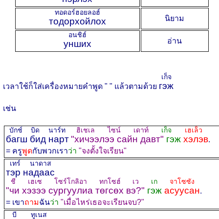
ทอดอร์ฮอยลอฮ์
นิยาม
тодорхойлох
อนชิฮ์
อ่าน
унших
เก็จ
гэж
เวลาใช้ก็ใส่เครื่องหมายคำพูด " " แล้วตามด้วย
เช่น
บักช์ บิด นาร์ท
ฮิเชเล ไซน์ เดาท์
เก็จ
เฮเล็ว
багш бид нарт
"хичээлээ сайн давт"
гэж
хэлэв
.
= ครู
พูด
กับพวกเรา
ว่า
"จงตั้งใจเรียน"
เทร์ นาดาส
тэр надаас
ชี เฮเซ โซร์โกลิอา ทกโซฮ์ เว
เก
จาโซซัง
"чи хэзээ сургуулиа төгсөх вэ?"
гэж
асуусан
.
= เขา
ถาม
ฉัน
ว่า
"เมื่อไหร่เธอจะเรียนจบ?"
บี ทูเนส