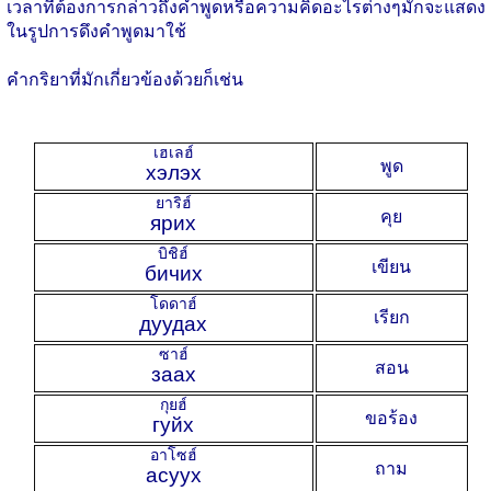
เวลาที่ต้องการกล่าวถึงคำพูดหรือความคิดอะไรต่างๆมักจะแสดง
ในรูปการดึงคำพูดมาใช้
คำกริยาที่มักเกี่ยวข้องด้วยก็เช่น
เฮเลฮ์
พูด
хэлэх
ยาริฮ์
คุย
ярих
บิชิฮ์
เขียน
бичих
โดดาฮ์
เรียก
дуудах
ซาฮ์
สอน
заах
กุยฮ์
ขอร้อง
гуйх
อาโซฮ์
ถาม
асуух