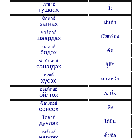
โทชาฮ์
สั่ง
тушаах
ซักนาฮ์
บ่นด่า
загнах
ชาร์ดาฮ์
เรียกร้อง
шаардах
บอดอฮ์
คิด
бодох
ซานักดาฮ์
รู้สึก
санагдах
ฮุเซฮ์
คาดหวัง
хүсэх
ออยล์กอฮ์
เข้าใจ
ойлгох
ซ็อนซอฮ์
ฟัง
сонсох
โดลาฮ์
ได้ยิน
дуулах
เนร์เลฮ์
ตั้งชื่อ
нэрлэх