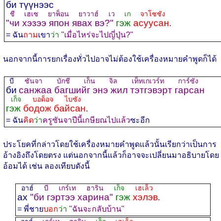
би түүнээс
ชี เฮเซ ยาพ็อน ยาวาฮ์ เว
เก
จาโซซัง
"чи хэзээ япон явах вэ?"
гэж
асуусан
.
= ฉัน
ถาม
เขา
ว่า
"เมื่อไหร่จะไปญี่ปุ่น?"
นอกจากนี้การยกเรื่องทั่วไปอาจไม่ต้องใช้เครื่องหมายคำพูดก็ได้
บี
ซันจา บักชี เก็น จิล เท็ทเกเวร์ท การ์ซัง
би
санжаа багшийг энэ жил тэтгэвэрт гарсан
เก็จ
บอด็อจ ไบซัง
гэж
бодож байсан
.
= ฉัน
คิด
ว่า
ครูซันจาปีนี้เกษียณไปแล้ว
ซะอีก
ประโยคที่กล่าวโดยใช้เครื่องหมายคำพูดแล้วนั้นเรียกว่าเป็นการ
อ้างอิงถึงโดยตรง แต่นอกจากนี้แล้วก็อาจจะเปลี่ยนมาอธิบายโดย
อ้อมได้ เช่น ลองเทียบดังนี้
อาฮ์
บี เกร์เท ฮาริน
เก็จ
เฮเล็ว
ах
"би гэртээ харина"
гэж
хэлэв
.
= พี่ชาย
บอก
ว่า
"ฉันจะกลับบ้าน"