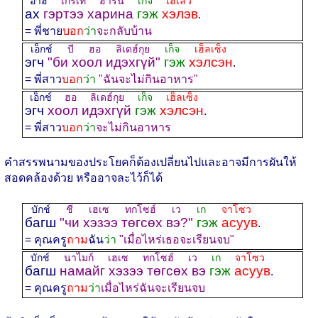
อาฮ์
เกร์เท ฮาริน
เก็จ
เฮเล็ว
ах
гэртээ харина
гэж
хэлэв
.
= พี่ชาย
บอก
ว่า
จะกลับบ้าน
เอ็กช์
บี ฮอ ลิเดฮ์กุย
เก็จ
เฮ็ลเซ็ง
эгч
"би хоол идэхгүй"
гэж
хэлсэн
.
= พี่สาว
บอก
ว่า
"ฉันจะไม่กินอาหาร"
เอ็กช์
ฮอ ลิเดฮ์กุย
เก็จ
เฮ็ลเซ็ง
эгч
хоол идэхгүй
гэж
хэлсэн
.
= พี่สาว
บอก
ว่า
จะไม่กินอาหาร
คำสรรพนามของประโยคก็ต้องเปลี่ยนไปและอาจมีการผันให้
สอดคล้องด้วย หรืออาจละไว้ก็ได้
บักช์
ชี เฮเซ ทกโซฮ์ เว
เก
จาโซว
багш
"чи хэзээ төгсөх вэ?"
гэж
асуув
.
= คุณครู
ถาม
ฉัน
ว่า
"เมื่อไหร่เธอจะเรียนจบ"
บักช์
นาไมก์ เฮเซ ทกโซฮ์ เว
เก
จาโซว
багш
намайг хэзээ төгсөх вэ
гэж
асуув
.
= คุณครู
ถาม
ว่า
เมื่อไหร่ฉันจะเรียนจบ