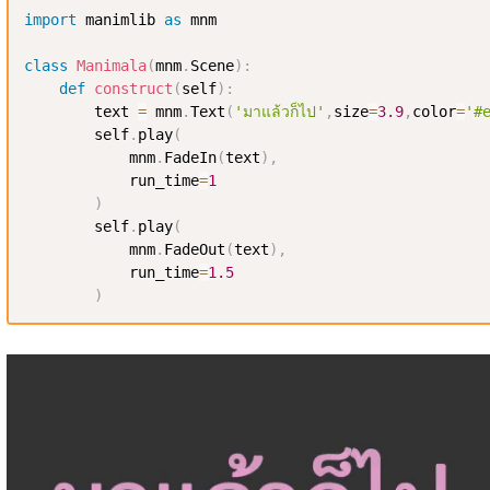
import
 manimlib 
as
 mnm

class
Manimala
(
mnm
.
Scene
)
:
def
construct
(
self
)
:
        text 
=
 mnm
.
Text
(
'มาแล้วก็ไป'
,
size
=
3.9
,
color
=
'#
        self
.
play
(
            mnm
.
FadeIn
(
text
)
,
            run_time
=
1
)
        self
.
play
(
            mnm
.
FadeOut
(
text
)
,
            run_time
=
1.5
)