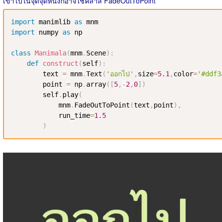
เข้าไปในจุดจุดหนึ่งก็อาจใช้คลาส FadeOutToPoint
import
 manimlib 
as
import
 numpy 
as
 np

class
Manimala
(
mnm
.
Scene
)
:
def
construct
(
self
)
:
        text 
=
 mnm
.
Text
(
'ออกไป'
,
size
=
5.1
,
color
=
'#ddf3
        point 
=
 np
.
array
(
[
5
,
-
2
,
0
]
)
        self
.
play
(
            mnm
.
FadeOutToPoint
(
text
,
point
)
,
            run_time
=
1.5
)