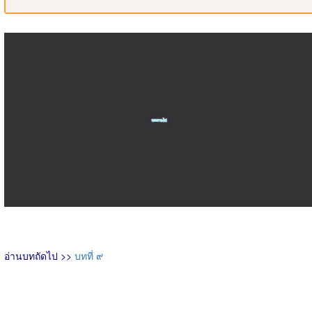
อ่านบทถัดไป >>
บทที่ ๙