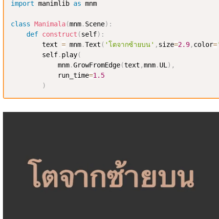
import
 manimlib 
as
 mnm

class
Manimala
(
mnm
.
Scene
)
:
def
construct
(
self
)
:
        text 
=
 mnm
.
Text
(
'โตจากซ้ายบน'
,
size
=
2.9
,
color
=
        self
.
play
(
            mnm
.
GrowFromEdge
(
text
,
mnm
.
UL
)
,
            run_time
=
1.5
)