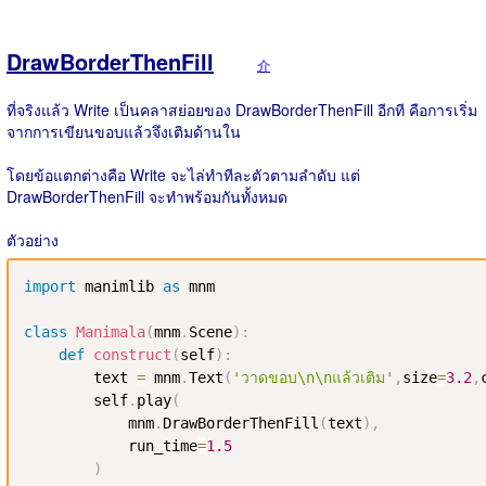
DrawBorderThenFill
介
ที่จริงแล้ว Write เป็นคลาสย่อยของ DrawBorderThenFill อีกที คือการเริ่ม
จากการเขียนขอบแล้วจึงเติมด้านใน
โดยข้อแตกต่างคือ Write จะไล่ทำทีละตัวตามลำดับ แต่
DrawBorderThenFill จะทำพร้อมกันทั้งหมด
ตัวอย่าง
import
 manimlib 
as
 mnm

class
Manimala
(
mnm
.
Scene
)
:
def
construct
(
self
)
:
        text 
=
 mnm
.
Text
(
'วาดขอบ\n\nแล้วเติม'
,
size
=
3.2
,
        self
.
play
(
            mnm
.
DrawBorderThenFill
(
text
)
,
            run_time
=
1.5
)