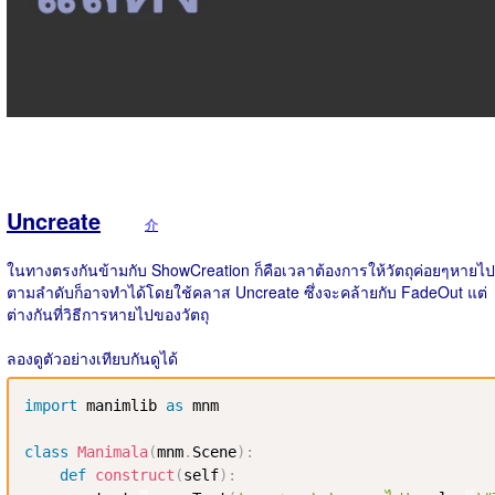
Uncreate
介
ในทางตรงกันข้ามกับ ShowCreation ก็คือเวลาต้องการให้วัตถุค่อยๆหายไป
ตามลำดับก็อาจทำได้โดยใช้คลาส Uncreate ซึ่งจะคล้ายกับ FadeOut แต่
ต่างกันที่วิธีการหายไปของวัตถุ
ลองดูตัวอย่างเทียบกันดูได้
import
 manimlib 
as
 mnm

class
Manimala
(
mnm
.
Scene
)
:
def
construct
(
self
)
: