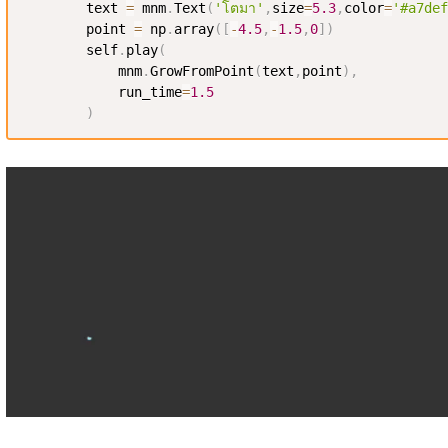
        text 
=
 mnm
.
Text
(
'โตมา'
,
size
=
5.3
,
color
=
'#a7def
        point 
=
 np
.
array
(
[
-
4.5
,
-
1.5
,
0
]
)
        self
.
play
(
            mnm
.
GrowFromPoint
(
text
,
point
)
,
            run_time
=
1.5
)