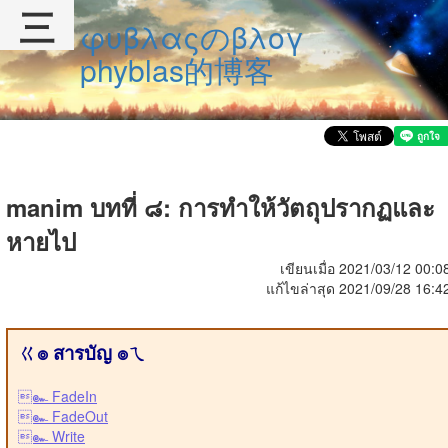
三
φυβλαςのβλογ
phyblas的博客
manim บทที่ ๘: การทำให้วัตถุปรากฏและ
หายไป
เขียนเมื่อ 2021/03/12 00:0
แก้ไขล่าสุด 2021/09/28 16:4
ㄍ๏ สารบัญ ๏ㄟ
๛ FadeIn
๛ FadeOut
๛ Write