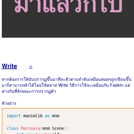
Write
介
หากต้องการให้มันปรากฏขึ้นมาทีละตัวตามลำดับเหมือนค่อยๆถูกเขียนขึ้น
มาก็สามารถทำได้โดยใช้คลาส Write วิธีการใช้จะเหมือนกับ FadeIn แต่
ต่างกันที่ลักษณะการปรากฏตัว
ตัวอย่าง
import
 manimlib 
as
 mnm

class
Manimala
(
mnm
.
Scene
)
: