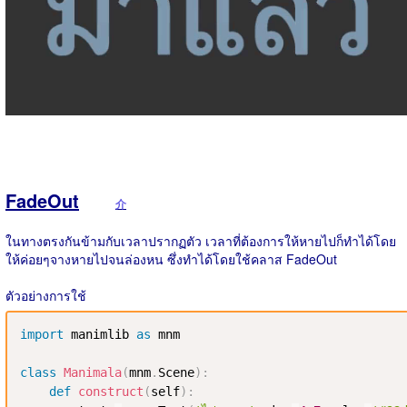
FadeOut
介
ในทางตรงกันข้ามกับเวลาปรากฏตัว เวลาที่ต้องการให้หายไปก็ทำได้โดย
ให้ค่อยๆจางหายไปจนล่องหน ซึ่งทำได้โดยใช้คลาส FadeOut
ตัวอย่างการใช้
import
 manimlib 
as
 mnm

class
Manimala
(
mnm
.
Scene
)
:
def
construct
(
self
)
: