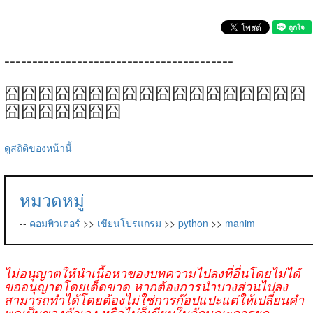
-----------------------------------------
囧囧囧囧囧囧囧囧囧囧囧囧囧囧囧囧囧囧
囧囧囧囧囧囧囧
ดูสถิติของหน้านี้
หมวดหมู่
--
คอมพิวเตอร์
>>
เขียนโปรแกรม
>>
python
>>
manim
ไม่อนุญาตให้นำเนื้อหาของบทความไปลงที่อื่นโดยไม่ได้
ขออนุญาตโดยเด็ดขาด หากต้องการนำบางส่วนไปลง
สามารถทำได้โดยต้องไม่ใช่การก๊อปแปะแต่ให้เปลี่ยนคำ
พูดเป็นของตัวเอง หรือไม่ก็เขียนในลักษณะการยก