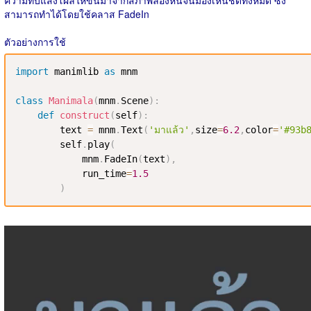
ความทึบแสงโผล่ให้ขึ้นมาจากสภาพล่องหนจนมองเห็นชัดทั้งหมด ซึ่ง
สามารถทำได้โดยใช้คลาส FadeIn
ตัวอย่างการใช้
import
 manimlib 
as
 mnm

class
Manimala
(
mnm
.
Scene
)
:
def
construct
(
self
)
:
        text 
=
 mnm
.
Text
(
'มาแล้ว'
,
size
=
6.2
,
color
=
'#93b
        self
.
play
(
            mnm
.
FadeIn
(
text
)
,
            run_time
=
1.5
)