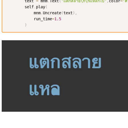
        text 
=
 mnm
.
Text
(
'แตกสลาย\n\nแหลกไป'
,
color
=
'#
        self
.
play
(
            mnm
.
Uncreate
(
text
)
,
            run_time
=
1.5
)