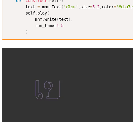
def
construct
(
self
)
:
        text 
=
 mnm
.
Text
(
'เขียน'
,
size
=
5.2
,
color
=
'#cba7e
        self
.
play
(
            mnm
.
Write
(
text
)
,
            run_time
=
1.5
)