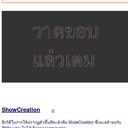
ShowCreation
介
อีกวิธีในการให้ปรากฏตัวขึ้นทีละตัวคือ ShowCreation ซึ่งจะคล้ายๆกับ
Write แต่จะไม่ได้เริ่มจากวาดขอบก่อน