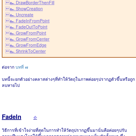
๛ DrawBorderThenFill
๛ ShowCreation
๛ Uncreate
๛ FadeInFromPoint
๛ FadeOutToPoint
๛ GrowFromPoint
๛ GrowFromCenter
๛ GrowFromEdge
๛ ShrinkToCenter
ต่อจาก
บทที่ ๗
บทนี้จะยกตัวอย่างคลาสต่างๆที่ทำให้วัตถุในภาพค่อยๆปรากฏตัวขึ้นหรือถูก
ลบหายไป
FadeIn
介
วิธีการที่เข้าใจง่ายที่สุดในการทำให้วัตถุปรากฏขึ้นมานั่นคือค่อยๆปรับ