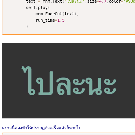
        text 
=
 mnm
.
Text
(
'ไปละนะ'
,
size
=
4.7
,
color
=
'#93
        self
.
play
(
            mnm
.
FadeOut
(
text
)
,
            run_time
=
1.5
)
คราวนี้ลองทำให้ปรากฏตัวเสร็จแล้วก็หายไป