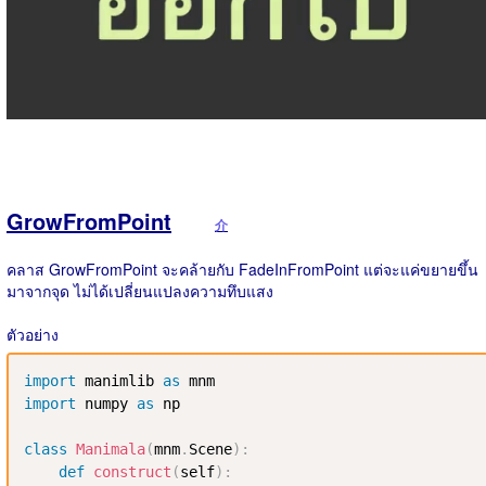
GrowFromPoint
介
คลาส GrowFromPoint จะคล้ายกับ FadeInFromPoint แต่จะแค่ขยายขึ้น
มาจากจุด ไม่ได้เปลี่ยนแปลงความทึบแสง
ตัวอย่าง
import
 manimlib 
as
import
 numpy 
as
 np

class
Manimala
(
mnm
.
Scene
)
:
def
construct
(
self
)
: