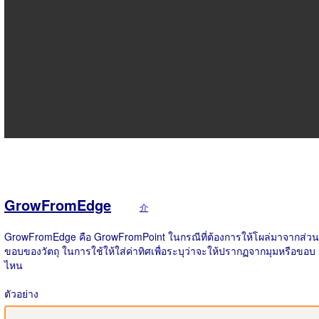
GrowFromEdge
介
GrowFromEdge คือ GrowFromPoint ในกรณีที่ต้องการให้โผล่มาจากส่วน
ขอบของวัตถุ ในการใช้ให้ใส่ค่าทิศเพื่อระบุว่าจะให้ปรากฏจากมุมหรือขอบ
ไหน
ตัวอย่าง