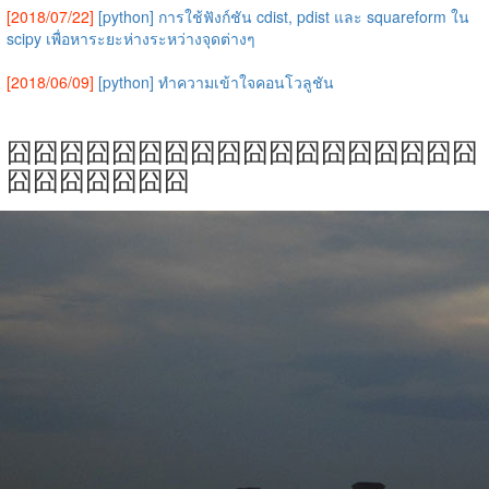
[2018/07/22]
[python] การใช้ฟังก์ชัน cdist, pdist และ squareform ใน
scipy เพื่อหาระยะห่างระหว่างจุดต่างๆ
[2018/06/09]
[python] ทำความเข้าใจคอนโวลูชัน
囧囧囧囧囧囧囧囧囧囧囧囧囧囧囧囧囧囧
囧囧囧囧囧囧囧