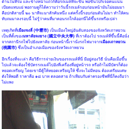
ด้านในที่ร่ม และข้างหน้าแถวก็คือรถเมล์ที่จะขึ้น พอขึ้นไปก็เจอคนแน่น
เบียดแทบแย่ พอถามดูก็ได้ความว่าวันนี้รถเมล์รอบก่อนหน้ามันไม่ยอมมา
คือปกติสายนี้ ๒๐ นาทีจะมาสักคันหนึ่ง แต่ครั้งนี้รอบก่อนดันไม่มา ทำให้คน
ทับถมมาลงรอบนี้ ไม่รู้ว่าคนที่มาตอนรถใกล้ออกนี่ได้ขึ้นรถหรือเปล่า
เหตุเกิดที่
เมืองจงลี่ (中壢市)
เป็นเมืองใหญ่อันดับสองของจังหวัดเถาหยวน
เป็นที่ตั้งของ
มหาลัยจงยาง (國立中央大學)
ที่เราต้องไป รถเมล์ที่ขึ้นนี้คือนั่
จากสถานีรถไฟไปยังมหาลัย ก่อนหน้านี้เรานั่งรถไฟมาจาก
เมืองเถาหยวน
(桃園市)
ซึ่งเป็นอำเภอเมืองของจังหวัดเถาหยวน
อีกเรื่องที่จะเล่า คือวิธีการจ่ายเงินของรถเมล์ที่นี่ มีอยู่สองวิธี นั่นคือเมื่อขึ้น
ไปแล้วจะต้องใช้บัตรรถเมล์ไปอังที่เครื่องที่อยู่หน้ารถ หรือถ้าไม่มีบัตรก็ต้อง
หยอดเหรียญ โดยเขามีตู้ให้หยอดเหรียญให้ ซึ่งจะไม่มีทอน ต้องเตรียมเศษ
ตังให้พอดี ราคาคือ ๑๘ บาท ตลอดสาย ถ้าเทียบกับค่าครองชีพที่นี่ก็คงถือว่า
ไม่แพง