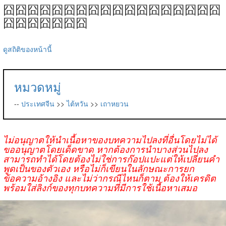
囧囧囧囧囧囧囧囧囧囧囧囧囧囧囧囧囧囧
囧囧囧囧囧囧囧
ดูสถิติของหน้านี้
หมวดหมู่
--
ประเทศจีน
>>
ไต้หวัน
>>
เถาหยวน
ไม่อนุญาตให้นำเนื้อหาของบทความไปลงที่อื่นโดยไม่ได้
ขออนุญาตโดยเด็ดขาด หากต้องการนำบางส่วนไปลง
สามารถทำได้โดยต้องไม่ใช่การก๊อปแปะแต่ให้เปลี่ยนคำ
พูดเป็นของตัวเอง หรือไม่ก็เขียนในลักษณะการยก
ข้อความอ้างอิง และไม่ว่ากรณีไหนก็ตาม ต้องให้เครดิต
พร้อมใส่ลิงก์ของทุกบทความที่มีการใช้เนื้อหาเสมอ