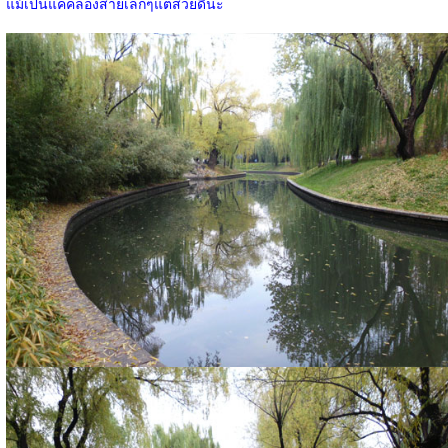
แม้เป็นแค่คลองสายเล็กๆแต่สวยดีนะ