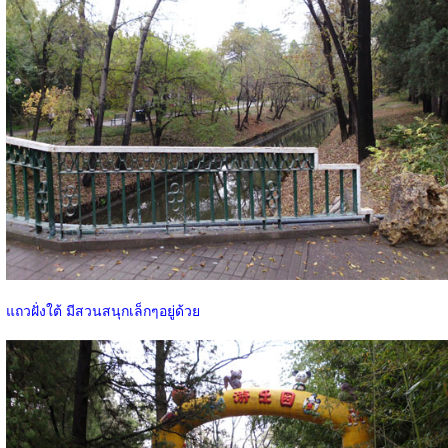
แถวฝั่งใต้ มีสวนสนุกเล็กๆอยู่ด้วย