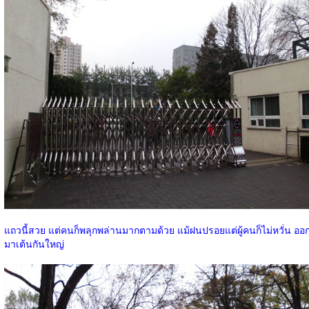
แถวนี้สวย แต่คนก็พลุกพล่านมากตามด้วย แม้ฝนปรอยแต่ผู้คนก็ไม่หวั่น ออ
มาเต้นกันใหญ่