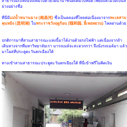
สาธารณะแห่งนี้จึงเต็มไปด้วยไผ่นานาชนิดเต็มไปหมด เพียงแต่ไม่ได้เป็นสี
ม่วงอย่างชื่อ
ที่นี่มี
แม่น้ำหนานฉาง (南昌河)
ซึ่งเป็นคลองที่ไหลต่อเนื่องมาจาก
ทะเลสาบ
คุนหมิง (昆明湖)
ใน
พระราชวังฤดูร้อน (颐和园, อี๋เหอหยวน)
ไหลผ่านด้วย
ปกติการมาที่สวนสาธารณะแห่งนี้มาได้ง่ายด้วยรถไฟฟ้า แต่เนื่องจากถ้า
เดินทางจากที่มหาวิทยาลัยเรา มารถเมล์จะสะดวกกว่า จึงนั่งรถเมล์มา แล้ว
มาโผล่ที่ประตูตะวันตกเฉียงใต้
ทางเข้าสวนสาธารณะประตูตะวันตกเฉียงใต้ ที่นี่เข้าฟรีไม่คิดเงิน