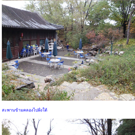
สะพานข้ามคลองไปฝั่งใต้