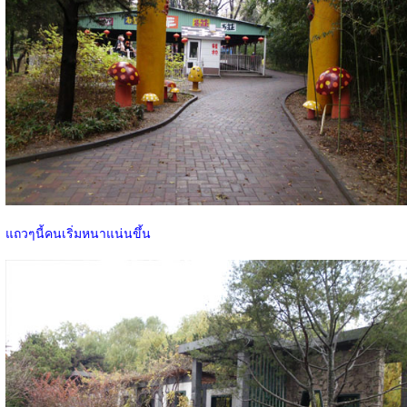
แถวๆนี้คนเริ่มหนาแน่นขึ้น