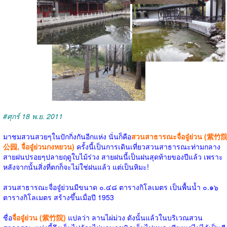
#ศุกร์ 18 พ.ย. 2011
มาชมสวนสวยๆในปักกิ่งกันอีกแห่ง นั่นก็คือ
สวนสาธารณะจื่อจู๋ย่วน (紫竹
公园, จื่อจู๋ย่วนกงหยวน)
ครั้งนี้เป็นการเดินเที่ยวสวนสาธารณะท่ามกลาง
สายฝนปรอยๆปลายฤดูใบไม้ร่วง สายฝนนี้เป็นฝนสุดท้ายของปีแล้ว เพราะ
หลังจากนั้นสิ่งที่ตกก็จะไม่ใช่ฝนแล้ว แต่เป็นหิมะ!
สวนสาธารณะจื่อจู๋ย่วนมีขนาด ๐.๔๘ ตารางกิโลเมตร เป็นพื้นน้ำ ๐.๑๖
ตารางกิโลเมตร สร้างขึ้นเมื่อปี 1953
ชื่อ
จื่อจู๋ย่วน (紫竹院)
แปลว่า ลานไผ่ม่วง ดังนั้นแล้วในบริเวณสวน