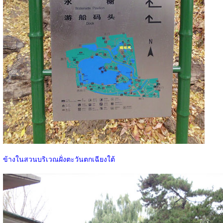
ข้างในสวนบริเวณฝั่งตะวันตกเฉียงใต้