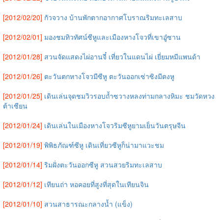
[2012/02/20]
กัวจวาง บ้านพักตากอากาศโบราณริมทะเลสาบ
[2012/02/01]
มองชมทิวทัศน์ซีหูและเมืองหางโจวที่เขาอู๋ซาน
[2012/01/28]
สวนจัดแสดงไผ่อานจี๋ เที่ยวในแดนไผ่ เยี่ยมหมีแพนด้า
[2012/01/26]
ตะวันตกหางโจวมีซีหู ตะวันออกเซ่าซิงมีตงหู
[2012/01/25]
เดินเล่นจุดชมวิวรอบถ้ำซวางหลงท่ามกลางหิมะ ชมวัดหวง
ต้าเซียน
[2012/01/24]
เดินเล่นในเมืองหางโจวริมซีหูยามเย็นวันตรุษจีน
[2012/01/19]
พิพิธภัณฑ์ซีหู เดินเที่ยวซีหูก็น่ามาแวะชม
[2012/01/14]
ริมฝั่งตะวันออกซีหู สวนสวยริมทะเลสาบ
[2012/01/12]
เทียนถ่า หอคอยที่สูงที่สุดในเทียนจิน
[2012/01/10]
สวนสาธารณะกลางน้ำ (แข็ง)