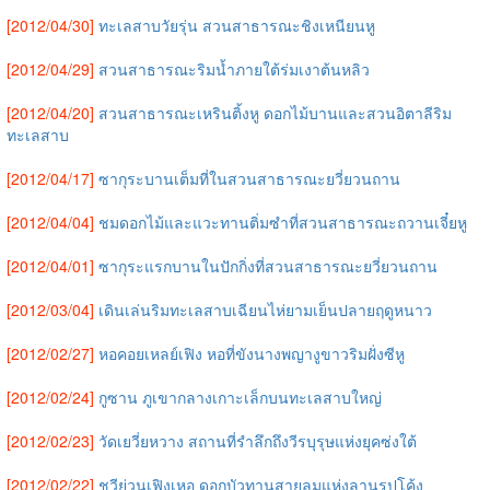
[2012/04/30]
ทะเลสาบวัยรุ่น สวนสาธารณะชิงเหนียนหู
[2012/04/29]
สวนสาธารณะริมน้ำภายใต้ร่มเงาต้นหลิว
[2012/04/20]
สวนสาธารณะเหรินติ้งหู ดอกไม้บานและสวนอิตาลีริม
ทะเลสาบ
[2012/04/17]
ซากุระบานเต็มที่ในสวนสาธารณะยวี่ยวนถาน
[2012/04/04]
ชมดอกไม้และแวะทานติ่มซำที่สวนสาธารณะถวานเจี๋ยหู
[2012/04/01]
ซากุระแรกบานในปักกิ่งที่สวนสาธารณะยวี่ยวนถาน
[2012/03/04]
เดินเล่นริมทะเลสาบเฉียนไห่ยามเย็นปลายฤดูหนาว
[2012/02/27]
หอคอยเหลย์เฟิง หอที่ขังนางพญางูขาวริมฝั่งซีหู
[2012/02/24]
กูซาน ภูเขากลางเกาะเล็กบนทะเลสาบใหญ่
[2012/02/23]
วัดเยวี่ยหวาง สถานที่รำลึกถึงวีรบุรุษแห่งยุคซ่งใต้
[2012/02/22]
ชวีย่วนเฟิงเหอ ดอกบัวทานสายลมแห่งลานรูปโค้ง