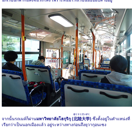
ほくりくだいがく
จากนั้นรถเมล์ก็ผ่าน
มหาวิทยาลัยโฮกุริกุ (
北陸大学
)
ซึ่งตั้งอยู่ในตำแหน่งที่
เรียกว่าเป็นนอกเมืองแล้ว อยู่ระหว่างทางก่อนถึงยุวากุอนเซง