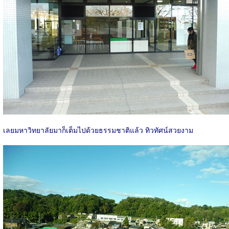
เลยมหาวิทยาลัยมาก็เต็มไปด้วยธรรมชาติแล้ว ทิวทัศน์สวยงาม