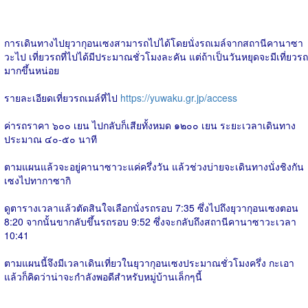
การเดินทางไปยุวากุอนเซงสามารถไปได้โดยนั่งรถเมล์จากสถานีคานาซา
วะไป เที่ยวรถที่ไปได้มีประมาณชั่วโมงละคัน แต่ถ้าเป็นวันหยุดจะมีเที่ยวรถ
มากขึ้นหน่อย
รายละเอียดเที่ยวรถเมล์ที่ไป
https://yuwaku.gr.jp/access
ค่ารถราคา ๖๐๐ เยน ไปกลับก็เสียทั้งหมด ๑๒๐๐ เยน ระยะเวลาเดินทาง
ประมาณ ๔๐-๕๐ นาที
ตามแผนแล้วจะอยู่คานาซาวะแค่ครึ่งวัน แล้วช่วงบ่ายจะเดินทางนั่งชิงกัน
เซงไปทากาซากิ
ดูตารางเวลาแล้วตัดสินใจเลือกนั่งรถรอบ 7:35 ซึ่งไปถึงยุวากุอนเซงตอน
8:20 จากนั้นขากลับขึ้นรถรอบ 9:52 ซึ่งจะกลับถึงสถานีคานาซาวะเวลา
10:41
ตามแผนนี้จึงมีเวลาเดินเที่ยวในยุวากุอนเซงประมาณชั่วโมงครึ่ง กะเอา
แล้วก็คิดว่าน่าจะกำลังพอดีสำหรับหมู่บ้านเล็กๆนี้