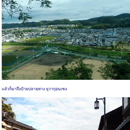
แล้วก็มาถึงป้ายปลายทาง ยุวากุอนเซง