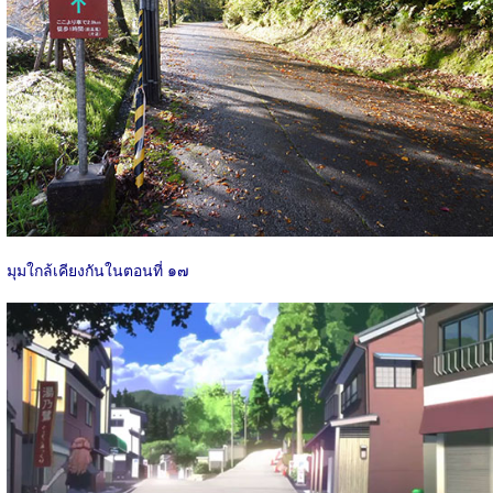
มุมใกล้เคียงกันในตอนที่ ๑๗