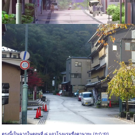
ตรงนี้เป็นฉากในตอนที่ ๘ แถวโรงแรมชื่อคานายะ (かなや)