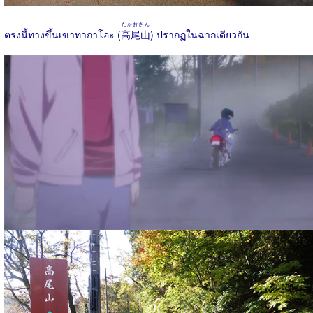
たかおさん
ตรงนี้ทางขึ้นเขาทากาโอะ (
高尾山
) ปรากฏในฉากเดียวกัน