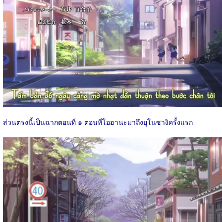
ส่วนตรงนี้เป็นฉากตอนที่ ๑ ตอนที่โอฮานะมาถึงยุโนซางิครั้งแรก