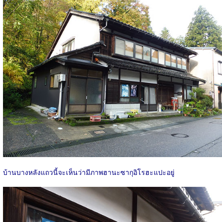
บ้านบางหลังแถวนี้จะเห็นว่ามีภาพฮานะซากุอิโรฮะแปะอยู่