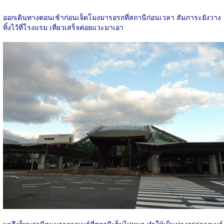
ออกเดินทางตอนเช้าก่อนเจ็ดโมงมารอรถที่สถานีก่อนเวลา สัมภาระยังวาง
ทิ้งไว้ที่โรงแรม เที่ยวเสร็จค่อยแวะมาเอา
มาถึงก็พบว่ามีคนมารอรถเมล์ที่สถานีเต็มไปหมด ทำให้เป็นห่วงอยู่ว่ารถเมล์