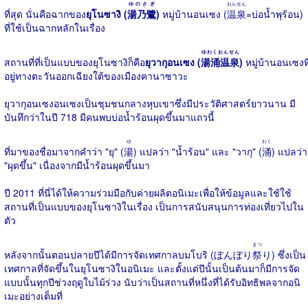
ゆのさぎ
おんせん
ที่สุด นั่นคือฉากของ
ยุโนซางิ (
湯乃鷺
)
หมู่บ้านอนเซง (
温泉
=บ่อน้ำพุร้อน)
ที่ใช้เป็นฉากหลักในเรื่อง
ゆわくおんせん
สถานที่ที่เป็นแบบของยุโนซางิก็คือ
ยุวากุอนเซง (
湯涌温泉
)
หมู่บ้านอนเซงที
อยู่ทางตะวันออกเฉียงใต้ของเมืองคานาซาวะ
ยุวากุอนเซงอนเซงเป็นชุมชนกลางหุบเขาซึ่งมีประวัติศาสตร์ยาวนาน มี
บันทึกว่าในปี 718 มีคนพบบ่อน้ำร้อนผุดขึ้นมาแถวนี้
ゆ
わく
ที่มาของชื่อมาจากคำว่า "ยุ" (
湯
) แปลว่า "น้ำร้อน" และ "วากุ" (
涌
) แปลว่า
"ผุดขึ้น" เนื่องจากมีน้ำร้อนผุดขึ้นมา
ปี 2011 ที่นี่ได้ให้ความร่วมมือกับค่ายผลิตอนิเมะเพื่อให้ข้อมูลและใช้ใช้
สถานที่เป็นแบบของยุโนซางิในเรื่อง เป็นการสนับสนุนการท่องเที่ยวไปใน
ตัว
まつ
หลังจากนั้นตอนปลายปีได้มีการจัดเทศกาลบมโบริ (ぼんぼり
祭
り) ซึ่งเป็น
เทศกาลที่จัดขึ้นในยุโนซางิในอนิเมะ และตั้งแต่ปีนั้นเป็นต้นมาก็มีการจัด
แบบนั้นทุกปีช่วงฤดูใบไม้ร่วง นับว่าเป็นสถานที่หนึ่งที่ได้รับอิทธิพลจากอนิ
เมะอย่างเต็มที่