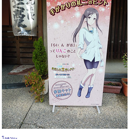
โอฮานะ