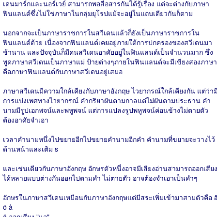
เดนมาร์กและนอร์เวย์ สามารถพอสื่อสารกันได้รู้เรื่อง แต่จะต่างกับภาษา
ฟินแลนด์ซึ่งไม่ใช่ภาษาในกลุ่มยุโรปแม้จะอยู่ในแถบเดียวกันก็ตาม
นอกจากจะเป็นภาษาราชการในสวีเดนแล้วก็ยังเป็นภาษาราชการใน
ฟินแลนด์ด้วย เนื่องจากฟินแลนด์เคยอยู่ภายใต้การปกครองของสวีเดนมา
ช้านาน และปัจจุบันก็มีคนสวีเดนอาศัยอยู่ในฟินแลนด์เป็นจำนวนมาก ซึ่ง
พูดภาษาสวีเดนเป็นภาษาแม่ ป้ายต่างๆภายในฟินแลนด์จะมีเขียงสองภาษา
คือภาษาฟินแลนด์กับภาษาสวีเดนอยู่เสมอ
ภาษาสวีเดนมีความใกล้เคียงกับภาษาอังกฤษ ไวยากรณ์ใกล้เคียงกัน แต่ว่าม
การแบ่งเพศทางไวยากรณ์ คำกริยาผันตามกาลแต่ไม่ผันตามประธาน คำ
นามมีรูปเอกพจน์และพหูพจน์ แต่การแปลงรูปพหูพจน์ค่อนข้างไม่ตายตัว
ต้องอาศัยจำเอา
เวลาคำนามหนึ่งไปขยายอีกไปขยายคำนามอีกคำ คำนามที่ขยายจะวางไว้
ด้านหน้าและเติม s
และเช่นเดียวกับภาษาอังกฤษ อักษรตัวหนึ่งอาจมีเสียงอ่านสามารถออกเสีย
ได้หลายแบบต่างกันออกไปตามคำ ไม่ตายตัว อาจต้องจำเอาเป็นคำๆ
อักษรในภาษาสวีเดนเหมือนกับภาษาอังกฤษแต่มีสระเพิ่มเข้ามาสามตัวคือ 
ö å
ä ออกเสียง "แอ"