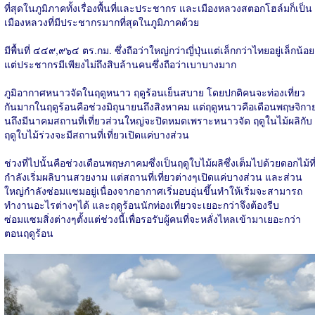
ที่สุดในภูมิภาคทั้งเรื่องพื้นที่และประชากร และเมืองหลวงสตอกโฮล์มก็เป็น
เมืองหลวงที่มีประชากรมากที่สุดในภูมิภาคด้วย
มีพื้นที่ ๔๔๙,๙๖๔ ตร.กม. ซึ่งถือว่าใหญ่กว่าญี่ปุ่นแต่เล็กกว่าไทยอยู่เล็กน้อย
แต่ประชากรมีเพียงไม่ถึงสิบล้านคนซึ่งถือว่าเบาบางมาก
ภูมิอากาศหนาวจัดในฤดูหนาว ฤดูร้อนเย็นสบาย โดยปกติคนจะท่องเที่ยว
กันมากในฤดูร้อนคือช่วงมิถุนายนถึงสิงหาคม แต่ฤดูหนาวคือเดือนพฤษจิกา
นถึงมีนาคมสถานที่เที่ยวส่วนใหญ่จะปิดหมดเพราะหนาวจัด ฤดูในไม้ผลิกับ
ฤดูใบไม้ร่วงจะมีสถานที่เที่ยวเปิดแค่บางส่วน
ช่วงที่ไปนั้นคือช่วงเดือนพฤษภาคมซึ่งเป็นฤดูใบไม้ผลิซึ่งเต็มไปด้วยดอกไม้ที
กำลังเริ่มผลิบานสวยงาม แต่สถานที่เที่ยวต่างๆเปิดแค่บางส่วน และส่วน
ใหญ่กำลังซ่อมแซมอยู่เนื่องจากอากาศเริ่มอบอุ่นขึ้นทำให้เริ่มจะสามารถ
ทำงานอะไรต่างๆได้ และฤดูร้อนนักท่องเที่ยวจะเยอะกว่าจึงต้องรีบ
ซ่อมแซมสิ่งต่างๆตั้งแต่ช่วงนี้เพื่อรอรับผู้คนที่จะหลั่งไหลเข้ามาเยอะกว่า
ตอนฤดูร้อน