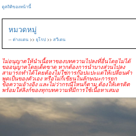
ดูสถิติของหน้านี้
หมวดหมู่
--
ต่างแดน
>>
ยุโรป
>>
สวีเดน
ไม่อนุญาตให้นำเนื้อหาของบทความไปลงที่อื่นโดยไม่ได้
ขออนุญาตโดยเด็ดขาด หากต้องการนำบางส่วนไปลง
สามารถทำได้โดยต้องไม่ใช่การก๊อปแปะแต่ให้เปลี่ยนคำ
พูดเป็นของตัวเอง หรือไม่ก็เขียนในลักษณะการยก
ข้อความอ้างอิง และไม่ว่ากรณีไหนก็ตาม ต้องให้เครดิต
พร้อมใส่ลิงก์ของทุกบทความที่มีการใช้เนื้อหาเสมอ