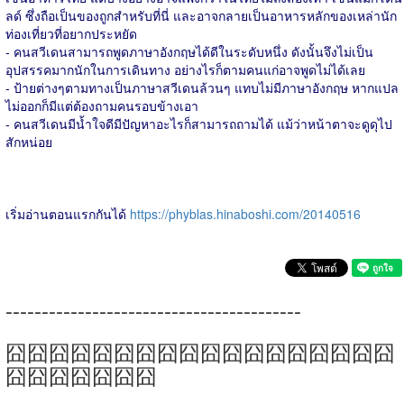
ลด์ ซึ่งถือเป็นของถูกสำหรับที่นี่ และอาจกลายเป็นอาหารหลักของเหล่านัก
ท่องเที่ยวที่อยากประหยัด
- คนสวีเดนสามารถพูดภาษาอังกฤษได้ดีในระดับหนึ่ง ดังนั้นจึงไม่เป็น
อุปสรรคมากนักในการเดินทาง อย่างไรก็ตามคนแก่อาจพูดไม่ได้เลย
- ป้ายต่างๆตามทางเป็นภาษาสวีเดนล้วนๆ แทบไม่มีภาษาอังกฤษ หากแปล
ไม่ออกก็มีแต่ต้องถามคนรอบข้างเอา
- คนสวีเดนมีน้ำใจดีมีปัญหาอะไรก็สามารถถามได้ แม้ว่าหน้าตาจะดูดุไป
สักหน่อย
เริ่มอ่านตอนแรกกันได้
https://phyblas.hinaboshi.com/20140516
-----------------------------------------
囧囧囧囧囧囧囧囧囧囧囧囧囧囧囧囧囧囧
囧囧囧囧囧囧囧