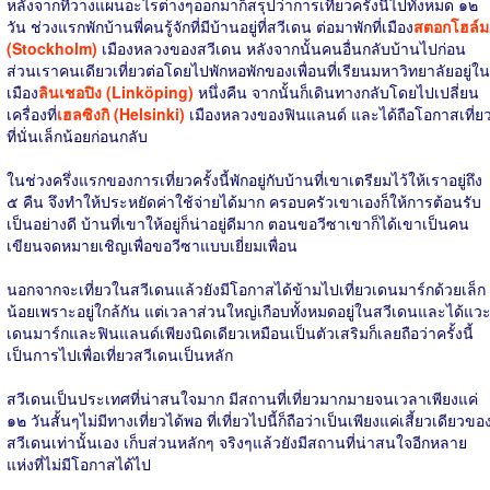
หลังจากที่วางแผนอะไรต่างๆออกมาก็สรุปว่าการเที่ยวครั้งนี้ไปทั้งหมด ๑๒
วัน ช่วงแรกพักบ้านพี่คนรู้จักที่มีบ้านอยู่ที่สวีเดน ต่อมาพักที่เมือง
สตอกโฮล์ม
(Stockholm)
เมืองหลวงของสวีเดน หลังจากนั้นคนอื่นกลับบ้านไปก่อน
ส่วนเราคนเดียวเที่ยวต่อโดยไปพักหอพักของเพื่อนที่เรียนมหาวิทยาลัยอยู่ใน
เมือง
ลินเชอปิง (Linköping)
หนึ่งคืน จากนั้นก็เดินทางกลับโดยไปเปลี่ยน
เครื่องที่
เฮลซิงกิ (Helsinki)
เมืองหลวงของฟินแลนด์ และได้ถือโอกาสเที่ย
ที่นั่นเล็กน้อยก่อนกลับ
ในช่วงครึ่งแรกของการเที่ยวครั้งนี้พักอยู่กับบ้านที่เขาเตรียมไว้ให้เราอยู่ถึง
๕ คืน จึงทำให้ประหยัดค่าใช้จ่ายได้มาก ครอบครัวเขาเองก็ให้การต้อนรับ
เป็นอย่างดี บ้านที่เขาให้อยู่ก็น่าอยู่ดีมาก ตอนขอวีซาเขาก็ได้เขาเป็นคน
เขียนจดหมายเชิญเพื่อขอวีซาแบบเยี่ยมเพื่อน
นอกจากจะเที่ยวในสวีเดนแล้วยังมีโอกาสได้ข้ามไปเที่ยวเดนมาร์กด้วยเล็ก
น้อยเพราะอยู่ใกล้กัน แต่เวลาส่วนใหญ่เกือบทั้งหมดอยู่ในสวีเดนและได้แว
เดนมาร์กและฟินแลนด์เพียงนิดเดียวเหมือนเป็นตัวเสริมก็เลยถือว่าครั้งนี้
เป็นการไปเพื่อเที่ยวสวีเดนเป็นหลัก
สวีเดนเป็นประเทศที่น่าสนใจมาก มีสถานที่เที่ยวมากมายจนเวลาเพียงแค่
๑๒ วันสั้นๆไม่มีทางเที่ยวได้พอ ที่เที่ยวไปนี้ก็ถือว่าเป็นเพียงแค่เสี้ยวเดียวขอ
สวีเดนเท่านั้นเอง เก็บส่วนหลักๆ จริงๆแล้วยังมีสถานที่น่าสนใจอีกหลาย
แห่งที่ไม่มีโอกาสได้ไป