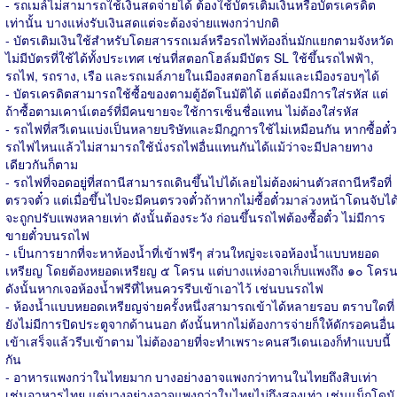
- รถเมล์ไม่สามารถใช้เงินสดจ่ายได้ ต้องใช้บัตรเติมเงินหรือบัตรเครดิต
เท่านั้น บางแห่งรับเงินสดแต่จะต้องจ่ายแพงกว่าปกติ
- บัตรเติมเงินใช้สำหรับโดยสารรถเมล์หรือรถไฟท้องถิ่นมักแยกตามจังหวัด
ไม่มีบัตรที่ใช้ได้ทั้งประเทศ เช่นที่สตอกโฮล์มมีบัตร SL ใช้ขึ้นรถไฟฟ้า,
รถไฟ, รถราง, เรือ และรถเมล์ภายในเมืองสตอกโฮล์มและเมืองรอบๆได้
- บัตรเครดิตสามารถใช้ซื้อของตามตู้อัตโนมัติได้ แต่ต้องมีการใส่รหัส แต่
ถ้าซื้อตามเคาน์เตอร์ที่มีคนขายจะใช้การเซ็นชื่อแทน ไม่ต้องใส่รหัส
- รถไฟที่สวีเดนแบ่งเป็นหลายบริษัทและมีกฎการใช้ไม่เหมือนกัน หากซื้อตั๋ว
รถไฟไหนแล้วไม่สามารถใช้นั่งรถไฟอื่นแทนกันได้แม้ว่าจะมีปลายทาง
เดียวกันก็ตาม
- รถไฟที่จอดอยู่ที่สถานีสามารถเดินขึ้นไปได้เลยไม่ต้องผ่านตัวสถานีหรือที่
ตรวจตั๋ว แต่เมื่อขึ้นไปจะมีคนตรวจตั๋วถ้าหากไม่ซื้อตั๋วมาล่วงหน้าโดนจับได
จะถูกปรับแพงหลายเท่า ดังนั้นต้องระวัง ก่อนขึ้นรถไฟต้องซื้อตั๋ว ไม่มีการ
ขายตั๋วบนรถไฟ
- เป็นการยากที่จะหาห้องน้ำที่เข้าฟรีๆ ส่วนใหญ่จะเจอห้องน้ำแบบหยอด
เหรียญ โดยต้องหยอดเหรียญ ๕ โครน แต่บางแห่งอาจเก็บแพงถึง ๑๐ โคร
ดังนั้นหากเจอห้องน้ำฟรีที่ไหนควรรีบเข้าเอาไว้ เช่นบนรถไฟ
- ห้องน้ำแบบหยอดเหรียญจ่ายครั้งหนึ่งสามารถเข้าได้หลายรอบ ตราบใดที่
ยังไม่มีการปิดประตูจากด้านนอก ดังนั้นหากไม่ต้องการจ่ายก็ให้ดักรอคนอื่น
เข้าเสร็จแล้วรีบเข้าตาม ไม่ต้องอายที่จะทำเพราะคนสวีเดนเองก็ทำแบบนี้
กัน
- อาหารแพงกว่าในไทยมาก บางอย่างอาจแพงกว่าทานในไทยถึงสิบเท่า
เช่นอาหารไทย แต่บางอย่างอาจแพงกว่าในไทยไม่ถึงสองเท่า เช่นแม็กโดนั