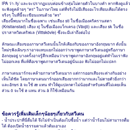
IPA ว่า /ɧ/ และจะปรากฏแบบค่อนข้างสุ่มไม่ตายตัวในบางคำ หากฟังดูแล้
จะฟังดูคล้ายๆ "คร" ในภาษาไทย แต่ที่จริงไม่มีเสียงอะไรเทียบเคียงได้ตรง
จริงๆ ในที่นี้จะเขียนแทนด้วย "คร"
เสียงนี้พบมากในชื่อเฉพาะ เช่นเสียง sti ในชื่อเมืองคริครานสตา
(Kristianstad) เสียง xj ในชื่อเมืองแว็กเครอ (Växjö) และเสียง sk ในชื่อ
ปราสาทวิตเคริฟเล (Vittskövle) ซึ่งจะมีเล่าถึงต่อไป
ลักษณะเสียงของภาษาสวีเดนนั้นใกล้เคียงกับของภาษาอังกฤษมาก ดังนั้น
ใหม่ๆฟังเผินๆเราอาจแทบแยกไม่ออกว่าเขาพูดภาษาสวีเดนอยู่หรือภาษา
อังกฤษอยู่ บางครั้งอาจรู้สึกเหมือนว่าเขาพูดภาษาอังกฤษอยู่แต่ทำไมเราฟัง
ไม่ออกเลย ที่แท้คือเขาพูดภาษาสวีเดนอยู่นั่นเอง ฟังไม่ออกไม่แปลก
ภาษาเดนมาร์กจะคล้ายภาษาสวีเดนมาก แต่การออกเสียงจะต่างกันอย่าง
เห็นได้ชัด โดยภาษาเดนมาร์กออกเสียงยากกว่ามากและไม่ตายตัวยิ่งกว่า
และอักษร ä จะใช้ æ แทน ทำให้ดูแปลกตาไม่น้อยสำหรับคนที่ไม่เคยเห็น
ส่วน ö จะใช้ ø แทน ส่วน å ก็ใช้เหมือนกัน
ข้อควรรู้เพิ่มเติมเล็กๆน้อยๆเกี่ยวกับสวีเดน
- น้ำประปาที่นี่ดื่มได้ จึงไม่จำเป็นต้องไปซื้อน้ำ แต่ว่าน้ำร้อนไม่สามารถดื่ม
ได้ ต้องเปิดน้ำธรรมดาแล้วต้มเอาเอง