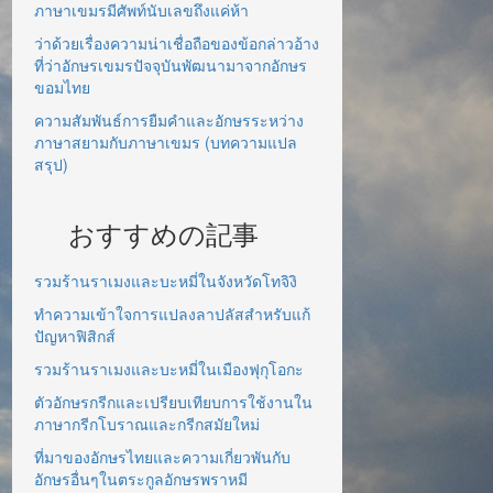
ภาษาเขมรมีศัพท์นับเลขถึงแค่ห้า
ว่าด้วยเรื่องความน่าเชื่อถือของข้อกล่าวอ้าง
ที่ว่าอักษรเขมรปัจจุบันพัฒนามาจากอักษร
ขอมไทย
ความสัมพันธ์การยืมคำและอักษรระหว่าง
ภาษาสยามกับภาษาเขมร (บทความแปล
สรุป)
おすすめの記事
รวมร้านราเมงและบะหมี่ในจังหวัดโทจิงิ
ทำความเข้าใจการแปลงลาปลัสสำหรับแก้
ปัญหาฟิสิกส์
รวมร้านราเมงและบะหมี่ในเมืองฟุกุโอกะ
ตัวอักษรกรีกและเปรียบเทียบการใช้งานใน
ภาษากรีกโบราณและกรีกสมัยใหม่
ที่มาของอักษรไทยและความเกี่ยวพันกับ
อักษรอื่นๆในตระกูลอักษรพราหมี