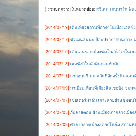
( รวมบทความในหมวดย่อย:
สวีเดน
เดนมาร์ก
ฟิน
[2014/07/19]
เดินเที่ยวสถานที่ต่างๆในเมืองเฮลซิ
[2014/07/17]
ซัวเม็นลินนะ ป้อมปราการบนเกาะ 
[2014/07/15]
เดินเล่นรอบเมืองชมโบสถ์สวยในเฮล
[2014/07/13]
เฮลซิงกิในค่ำคืนก่อนฟ้ามืด
[2014/07/11]
ลาก่อนสวีเดน สวัสดีอีกครั้งฟินแลนด
[2014/07/09]
มาเยี่ยมเพื่อนที่เมืองลินเชอปิง ชมม
[2014/07/07]
เซอเดอร์มาล์ม เกาะสวยย่านชุมช
[2014/07/05]
กัมลาสตอน ย่านเมืองเก่ากลางเมือ
[2014/07/03]
ศาลากลางเมืองสตอกโฮล์ม สถานที่จั