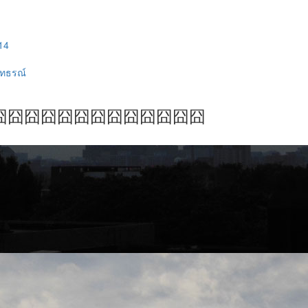
014
ุทธรณ์
囧囧囧囧囧囧囧囧囧囧囧囧囧