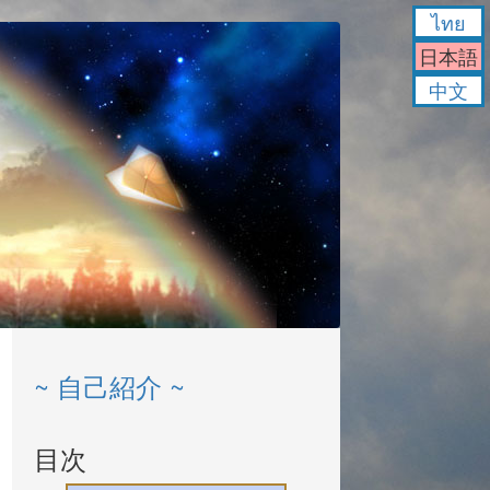
ไทย
日本語
中文
~ 自己紹介 ~
目次