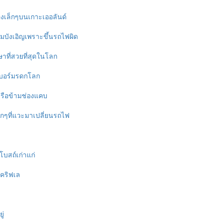
งเล็กๆบนเกาะเออลันด์
ามบังเอิญเพราะขึ้นรถไฟผิด
ษาที่สวยที่สุดในโลก
นบอร์มรดกโลก
เรือข้ามช่องแคบ
็กๆที่แวะมาเปลี่ยนรถไฟ
โบสถ์เก่าแก่
เคริฟเล
ู่