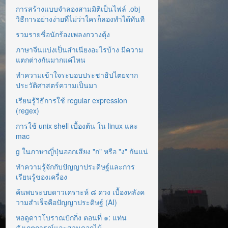
การสร้างแบบจำลองสามมิติเป็นไฟล์ .obj
วิธีการอย่างง่ายที่ไม่ว่าใครก็ลองทำได้ทันที
รวมรายชื่อนักร้องเพลงกวางตุ้ง
ภาษาจีนแบ่งเป็นสำเนียงอะไรบ้าง มีความ
แตกต่างกันมากแค่ไหน
ทำความเข้าใจระบอบประชาธิปไตยจาก
ประวัติศาสตร์ความเป็นมา
เรียนรู้วิธีการใช้ regular expression
(regex)
การใช้ unix shell เบื้องต้น ใน linux และ
mac
g ในภาษาญี่ปุ่นออกเสียง "ก" หรือ "ง" กันแน่
ทำความรู้จักกับปัญญาประดิษฐ์และการ
เรียนรู้ของเครื่อง
ค้นพบระบบดาวเคราะห์ ๘ ดวง เบื้องหลังค
วามสำเร็จคือปัญญาประดิษฐ์ (AI)
หอดูดาวโบราณปักกิ่ง ตอนที่ ๑: แท่น
สังเกตการณ์และสวนดอกไม้