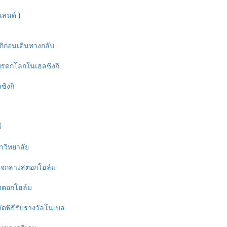
แลนด์
)
งกิก่อนเดินทางกลับ
มรดกโลกในเฮลซิงกิ
ซิงกิ
์
หาวิทยาลัย
นใจกลางสตอกโฮล์ม
งสตอกโฮล์ม
ดพิธีรับรางวัลโนเบล