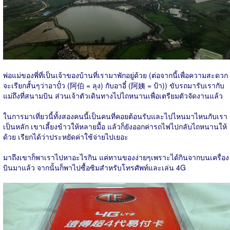
พ่อแม่ของพี่ที่เป็นเจ้าของบ้านที่เรามาพักอยู่ด้วย (ต่อจากนี้เพื่อความสะดวก
จะเรียกสั้นๆว่าอาปั๋ว (阿伯 = ลุง) กับอาอี๋ (阿姨 = ป้า)) ขับรถมารับเรากับ
แม่ถึงที่สนามบิน ส่วนเจ้าตัวเดินทางไปไถหนานเพื่อเตรียมตัวจัดงานแล้ว
ในการมาเที่ยวนี้ทั้งสองคนนี้เป็นคนที่คอยต้อนรับและไปไหนมาไหนกับเรา
เป็นหลัก เขาเลี้ยงข้าวให้หลายมื้อ แล้วก็ยังออกค่ารถไฟไปกลับไถหนานให้
ด้วย เรียกได้ว่าประหยัดค่าใช้จ่ายไปเยอะ
มาถึงเขาก็พาเราไปหาอะไรกิน แค่ทานของง่ายๆเพราะได้กินจากบนเครื่อง
บินมาแล้ว จากนั้นก็พาไปซื้อซิมสำหรับโทรศัพท์และเล่น 4G