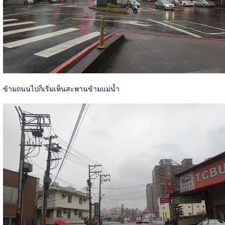
ข้ามถนนไปก็เริ่มเห็นสะพานข้ามแม่น้ำ