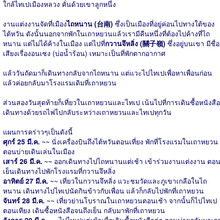
ใกล้ไทเปเมืองหลวง คั่นด้วยเขาลูกหนึ่ง
งานแต่งงานจัดที่เมือง
ไถหนาน (台南)
ซึ่งเป็นเมืองที่อยู่ค่อนไปทางใต้ของ
ไต้หวัน ดังนั้นนอกจากพักในเถาหยวนแล้วเรามีคืนหนึ่งที่ต้องไปค้างที่ไถ
หนาน แต่ไม่ได้ค้างในเมือง แต่ไปที่
กวานจึหลิ่ง (關子嶺)
ซึ่งอยู่บนเขา มีชื่อ
เสียงเรื่องอนเซง (บ่อน้ำร้อน) เหมาะเป็นที่พักตากอากาศ
แล้ววันถัดมาก็เดินทางกลับจากไถหนาน แต่แวะไปไทเปเพื่อหาเพื่อนก่อน
แล้วค่อยกลับมาโรงแรมเดิมที่เถาหยวน
ส่วนสองวันสุดท้ายก็เที่ยวในเถาหยวนและไทเป เน้นไปที่การเดินซื้อหนังสือ
เดินทางด้วยรถไฟไปกลับระหว่างเถาหยวนและไทเปทุกวัน
แผนการคร่าวๆเป็นดังนี้
ศุกร์ 25 มี.ค.
~~ นั่งเครื่องบินถึงไต้หวันตอนเที่ยง พักที่โรงแรมในเถาหยวน
ตอนบ่ายเดินเล่นในเมือง
เสาร์ 26 มี.ค.
~~ ออกเดินทางไปไถหนานแต่เช้า เข้าร่วมงานแต่งงาน ตอ
เย็นเดินทางไปพักโรงแรมที่กวานจึหลิ่ง
อาทิตย์ 27 มี.ค.
~~ เที่ยวในกวานจึหลิ่ง แวะชมวัดและภูเขาเกลือในไถ
หนาน เดินทางไปไทเปนัดกินข้าวกับเพื่อน แล้วก็กลับไปพักที่เถาหยวน
จันทร์ 28 มี.ค.
~~ เที่ยวย่านโบราณในเถาหยวนตอนเช้า จากนั้นก็ไปไทเป
ตอนเทียง เดินซื้อหนังสือจนถึงเย็น กลับมาพักที่เถาหยวน