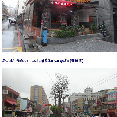
เดินไปสักพักก็ออกถนนใหญ่ นี่คือ
ถนนชุนรื่อ (春日路)