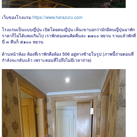
เว็บของโรงแรม
https://www.harazuru.com
โรงแรมเป็นแบบญี่ปุ่น เปิดโดยคนญี่ปุ่น เห็นเขาบอกว่ามักมีคนญี่ปุ่นมาพัก
ราคาก็ไม่ได้แพงเกินไป เราพักสองคนคิดคืนละ ๑๗๐๐ หยวน รวมแล้วพักที่
นี่ ๓ คืนก็ ๕๑๐๐ หยวน
ด้านหน้าห้อง ห้องที่เราพักคือห้อง 506 อยู่ทางซ้ายในรูป (ภาพนี้ถ่ายตอนที่
กำลังจะกลับแล้ว เพราะตอนที่ไปถึงไม่มีเวลาถ่าย)