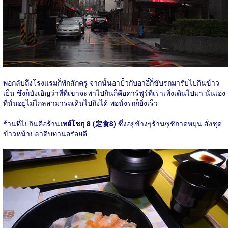
พอกลับถึงโรงแรมก็พักสักครู่ จากนั้นอาปั๋วกับอาอี๋ก็ขับรถมารับไปกินข้าว
เย็น ซึ่งก็บังเอิญว่าที่ที่เขาจะพาไปกินก็คือคาร์ฟูร์ที่เราเพิ่งเดินไปมา นั่นเอง
ที่นั่นอยู่ไม่ไกลสามารถเดินไปถึงได้ พอนั่งรถก็ยิ่งเร็ว
ร้านที่ไปกินคือร้าน
เทย์โชกุ 8 (定食8)
ซึ่งอยู่ข้างๆร้านซูชิถาดหมุน สั่งชุด
ข้าวหน้าปลาดิบทานอร่อยดี