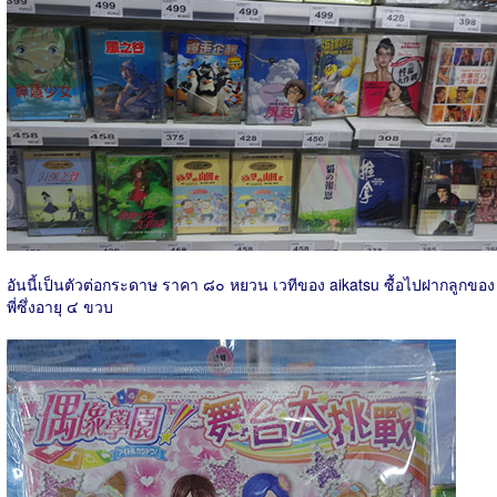
อันนี้เป็นตัวต่อกระดาษ ราคา ๘๐ หยวน เวทีของ aikatsu ซื้อไปฝากลูกของ
พี่ซึ่งอายุ ๔ ขวบ