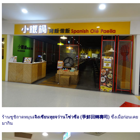
ร้านซูชิถาดหมุน
เจิงเซียนหุยจว่านโซ่วซือ (爭鮮回轉壽司)
ซึ่งเมื่อก่อนเคย
มากิน