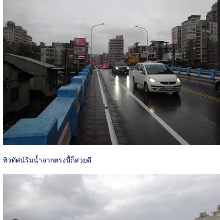
ทิวทัศน์ริมน้ำจากตรงนี้ก็สวยดี