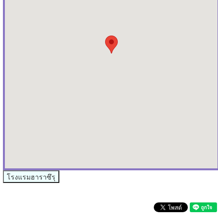
โรงแรมฮาราซึรุ