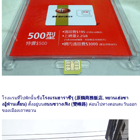
โรงแรมที่ไปพักนั้นชื่อ
โรงแรมฮาราซึรุ (原鶴商務飯店, หยวนเฮ่อซา
งอู้ฟ่านเตี้ยน)
ตั้งอยู่บน
ถนนซวางเฟิง (雙峰路)
ค่อนไปทางตอนตะวันออก
ของเมืองเถาหยวน