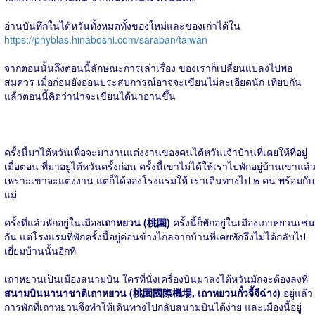
อ่านบันทึกในไต้หวันทั้งหมดทั้งของใหม่และของเก่าได้ใน
https://phyblas.hinaboshi.com/saraban/taiwan
จากตอนนั้นถึงตอนนี้ลักษณะการเล่าเรื่อง ของเราก็เปลี่ยนแปลงไปพอ
สมควร เมื่อก่อนยังอ่อนประสบการณ์อาจจะเขียนไม่ละเอียดนัก เทียบกัน
แล้วตอนนี้คิดว่าน่าจะเขียนได้น่าอ่านขึ้น
ครั้งนี้มาไต้หวันเพื่อจะมางานแต่งงานของคนไต้หวันเจ้าบ้านที่เคยให้ที่อยู่
เมื่อตอน ที่มาอยู่ไต้หวันครั้งก่อน ครั้งนี้เขาไม่ได้ให้เราไปพักอยู่บ้านเขาแล้
เพราะเขาจะแต่งงาน แต่ก็ได้จองโรงแรมให้ เราเดินทางไป ๒ คน พร้อมกับ
แม่
ครั้งที่แล้วพักอยู่ในเมือง
เถาหยวน (桃園)
ครั้งนี้ก็พักอยู่ในเมืองเถาหยวนเช่น
กัน แต่โรงแรมที่พักครั้งนี้อยู่ค่อนข้างไกลจากบ้านที่เคยพักจึงไม่ได้กลับไป
เยี่ยมบ้านนั้นอีกที
เถาหยวนเป็นเมืองสนามบิน ใครที่นั่งเครื่องบินมาลงไต้หวันมักจะต้องลงที่
สนามบินนานาชาติเถาหยวน (桃園國際機場, เถาหยวนกั๋วจี้จีฉ่าง)
อยู่แล้ว
การพักที่เถาหยวนจึงทำให้เดินทางไปกลับสนามบินได้ง่าย และเมืองนี้อยู่