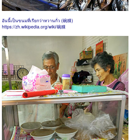
อันนี้เป็นขนมที่เรียกว่าหวานกั่ว (碗粿)
https://zh.wikipedia.org/wiki/碗粿