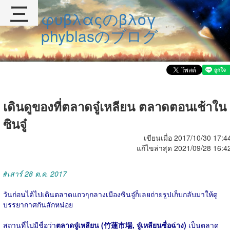
三
φυβλαςのβλογ
phyblasのブログ
เดินดูของที่ตลาดจู๋เหลียน ตลาดตอนเช้าใน
ซินจู๋
เขียนเมื่อ 2017/10/30 17:4
แก้ไขล่าสุด 2021/09/28 16:4
#เสาร์ 28 ต.ค. 2017
วันก่อนได้ไปเดินตลาดแถวๆกลางเมืองซินจู๋ก็เลยถ่ายรูปเก็บกลับมาให้ดู
บรรยากาศกันสักหน่อย
สถานที่ไปมีชื่อว่า
ตลาดจู๋เหลียน (竹蓮市場, จู๋เหลียนซื่อฉ่าง)
เป็นตลาด