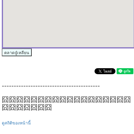
ตลาดจู๋เหลียน
-----------------------------------------
囧囧囧囧囧囧囧囧囧囧囧囧囧囧囧囧囧囧
囧囧囧囧囧囧囧
ดูสถิติของหน้านี้