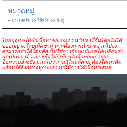
หมวดหมู่
--
ประเทศจีน
>>
ไต้หวัน
>>
ซินจู๋
ไม่อนุญาตให้นำเนื้อหาของบทความไปลงที่อื่นโดยไม่ได้
ขออนุญาตโดยเด็ดขาด หากต้องการนำบางส่วนไปลง
สามารถทำได้โดยต้องไม่ใช่การก๊อปแปะแต่ให้เปลี่ยนคำ
พูดเป็นของตัวเอง หรือไม่ก็เขียนในลักษณะการยก
ข้อความอ้างอิง และไม่ว่ากรณีไหนก็ตาม ต้องให้เครดิต
พร้อมใส่ลิงก์ของทุกบทความที่มีการใช้เนื้อหาเสมอ