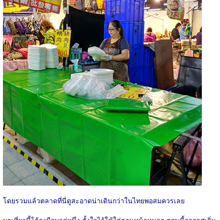
โดยรวมแล้วตลาดที่นี่ดูสะอาดน่าเดินกว่าในไทยพอสมควรเลย