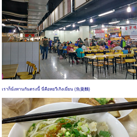
เราก็นั่งทานกันตรงนี้ นี่คือหยวีเกิงเมี่ยน (魚羹麵)