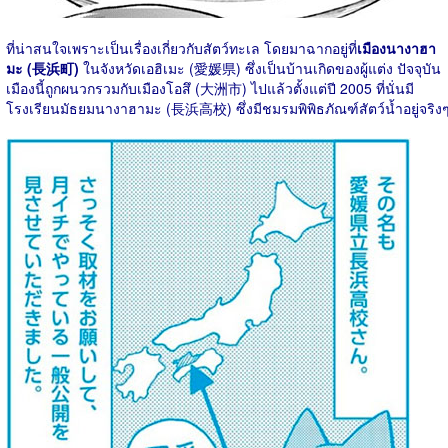
ที่น่าสนใจเพราะเป็นเรื่องเกี่ยวกับสัตว์ทะเล โดยมาฉากอยู่ที่
เมืองนางาฮา
มะ (長浜町)
ในจังหวัดเอฮิเมะ (愛媛県) ซึ่งเป็นบ้านเกิดของผู้แต่ง ปัจจุบัน
เมืองนี้ถูกผนวกรวมกับเมืองโอสึ (大洲市) ไปแล้วตั้งแต่ปี 2005 ที่นั่นมี
โรงเรียนมัธยมนางาฮามะ (長浜高校) ซึ่งมีชมรมพิพิธภัณฑ์สัตว์น้ำอยู่จริง