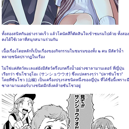
ทั้งสองสนิทกันอย่างรวดเร็ว แล้วโคนัตสึก็ตัดสินใจเข้าชมรมไปด้วย ทั้งสอง
คงได้ใช้เวลาที่สนุกสนานร่วมกัน
เนื้อเรื่องโดยหลักก็เป็นเรื่องของกิจกรรมในชมรมของทั้ง ๒ คน มีสัตว์น้ำ
หลายชนิดปรากฏในเรื่อง
ไม่ใช่แค่สัตว์ทะเลแต่ยังมีสัตว์ครึ่งบกครึ่งน้ำอย่างซาลามานเดอร์ ที่ญี่ปุ่น
เรียกว่า ซันโชวอุโอะ (サンショウウオ) ซึ่งแปลตรงๆว่า "ปลาซันโชว"
โดยที่ซันโชว (山椒) เป็นเครื่องปรุงรสชนิดหนึ่งของญี่ปุ่น ที่ได้ชื่อนี้เพราะม
ซาลามานเดอร์บางชนิดมีกลิ่งคล้ายซันโชวอยู่