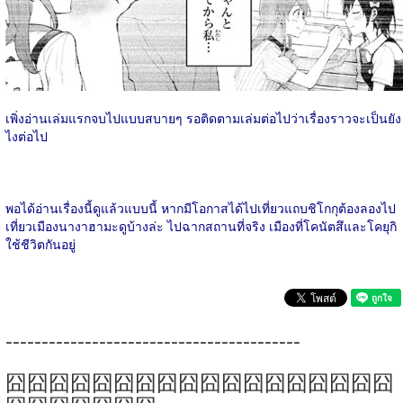
เพิ่งอ่านเล่มแรกจบไปแบบสบายๆ รอติดตามเล่มต่อไปว่าเรื่องราวจะเป็นยัง
ไงต่อไป
พอได้อ่านเรื่องนี้ดูแล้วแบบนี้ หากมีโอกาสได้ไปเที่ยวแถบชิโกกุต้องลองไป
เที่ยวเมืองนางาฮามะดูบ้างล่ะ ไปฉากสถานที่จริง เมืองที่โคนัตสึและโคยุกิ
ใช้ชีวิตกันอยู่
-----------------------------------------
囧囧囧囧囧囧囧囧囧囧囧囧囧囧囧囧囧囧