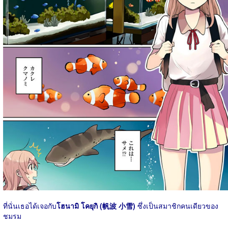
ที่นั่นเธอได้เจอกับ
โฮนามิ โคยุกิ (帆波 小雪)
ซึ่งเป็นสมาชิกคนเดียวของ
ชมรม