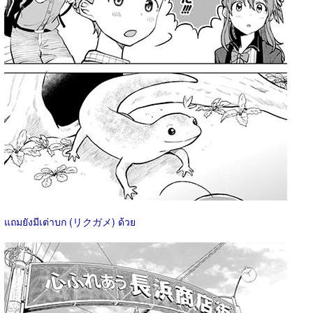
แถมยังมีเต่าบก (リクガメ) ด้วย