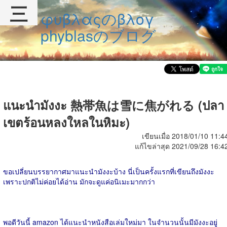
三
φυβλαςのβλογ
phyblasのブログ
แนะนำมังงะ 熱帯魚は雪に焦がれる (ปลา
เขตร้อนหลงใหลในหิมะ)
เขียนเมื่อ 2018/01/10 11:4
แก้ไขล่าสุด 2021/09/28 16:4
ขอเปลี่ยนบรรยากาศมาแนะนำมังงะบ้าง นี่เป็นครั้งแรกที่เขียนถึงมังงะ
เพราะปกติไม่ค่อยได้อ่าน มักจะดูแค่อนิเมะมากกว่า
พอดีวันนี้ amazon ได้แนะนำหนังสือเล่มใหม่มา ในจำนวนนั้นมีมังงะอยู่