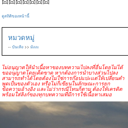
囧囧囧囧囧囧囧
ดูสถิติของหน้านี้
หมวดหมู่
--
บันเทิง
>>
มังงะ
ไม่อนุญาตให้นำเนื้อหาของบทความไปลงที่อื่นโดยไม่ได้
ขออนุญาตโดยเด็ดขาด หากต้องการนำบางส่วนไปลง
สามารถทำได้โดยต้องไม่ใช่การก๊อปแปะแต่ให้เปลี่ยนคำ
พูดเป็นของตัวเอง หรือไม่ก็เขียนในลักษณะการยก
ข้อความอ้างอิง และไม่ว่ากรณีไหนก็ตาม ต้องให้เครดิต
พร้อมใส่ลิงก์ของทุกบทความที่มีการใช้เนื้อหาเสมอ