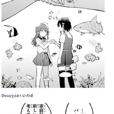
มีขนมรูปเต่า น่ารักดี