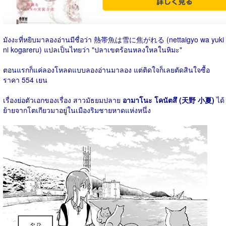
มังงะที่หยิบมาลองอ่านมีชื่อว่า 熱帯魚は雪に焦がれる (nettaigyo wa yuki
ni kogareru) แปลเป็นไทยว่า "ปลาเขตร้อนหลงใหลในหิมะ"
ตอนแรกก็แค่ลองโหลดแบบลองอ่านมาลอง แต่ติดใจก็เลยตัดสินใจซื้อ
ราคา 554 เยน
เรื่องย่อตัวเอกของเรื่อง สาวมัธยมปลาย
อามาโนะ โคนัตสึ (天野 小夏)
ได้
ย้ายจากโตเกียวมาอยู่ในเมืองริมชายหาดแห่งหนึ่ง