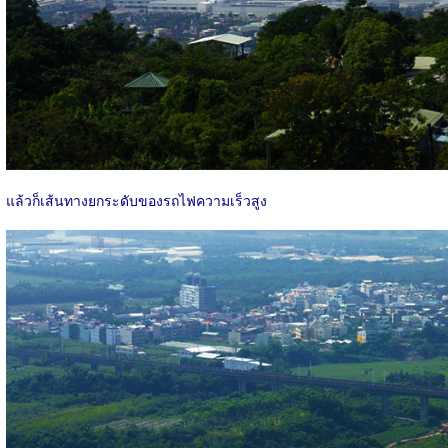
แล้วก็เส้นทางยกระดับของรถไฟความเร็วสูง