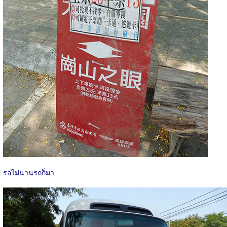
รอไม่นานรถก็มา