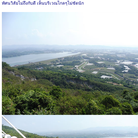
ทัศนวิสัยไม่ถึงกับดี เห็นบริเวณไกลๆไม่ชัดนัก