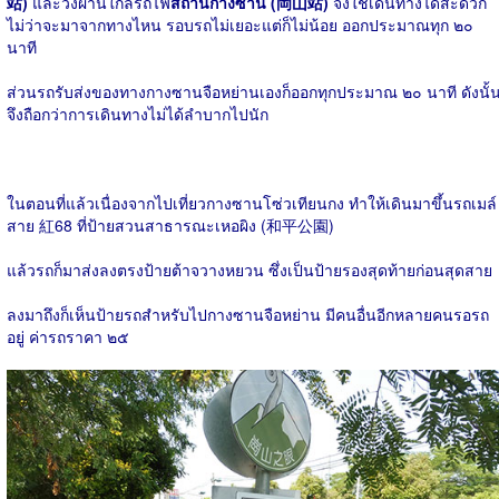
站)
และวิ่งผ่านใกล้รถไฟ
สถานีกางซาน (岡山站)
จึงใช้เดินทางได้สะดวก
ไม่ว่าจะมาจากทางไหน รอบรถไม่เยอะแต่ก็ไม่น้อย ออกประมาณทุก ๒๐
นาที
ส่วนรถรับส่งของทางกางซานจือหย่านเองก็ออกทุกประมาณ ๒๐ นาที ดังนั้
จึงถือกว่าการเดินทางไม่ได้ลำบากไปนัก
ในตอนที่แล้วเนื่องจากไปเที่ยวกางซานโซ่วเทียนกง ทำให้เดินมาขึ้นรถเมล์
สาย 紅68 ที่ป้ายสวนสาธารณะเหอผิง (和平公園)
แล้วรถก็มาส่งลงตรงป้ายต้าจวางหยวน ซึ่งเป็นป้ายรองสุดท้ายก่อนสุดสาย
ลงมาถึงก็เห็นป้ายรถสำหรับไปกางซานจือหย่าน มีคนอื่นอีกหลายคนรอรถ
อยู่ ค่ารถราคา ๒๕