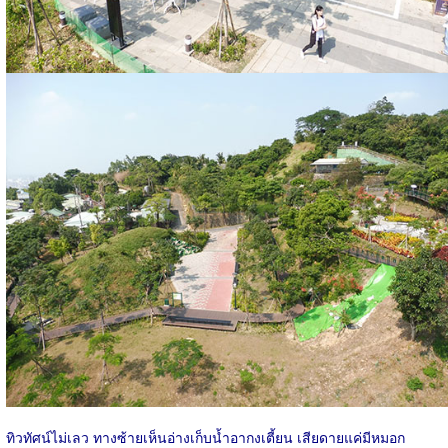
ทิวทัศน์ไม่เลว ทางซ้ายเห็นอ่างเก็บน้ำอากงเตี้ยน เสียดายแค่มีหมอก