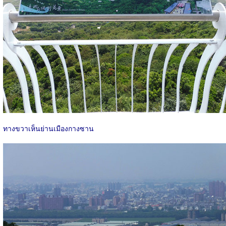
ทางขวาเห็นย่านเมืองกางซาน