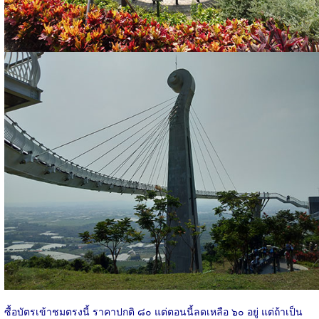
ซื้อบัตรเข้าชมตรงนี้ ราคาปกติ ๘๐ แต่ตอนนี้ลดเหลือ ๖๐ อยู่ แต่ถ้าเป็น