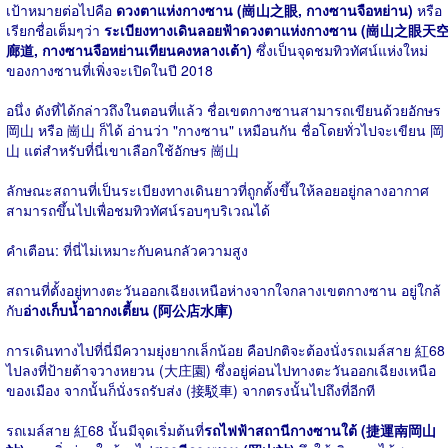
เป้าหมายต่อไปคือ
ดวงตาแห่งกางซาน (崗山之眼, กางซานจือหย่าน)
หรือ
เรียกชื่อเต็มๆว่า
ระเบียงทางเดินลอยฟ้าดวงตาแห่งกางซาน (崗山之眼天
廊道, กางซานจือหย่านเทียนคงหลางเต้า)
ซึ่งเป็นจุดชมทิวทัศน์แห่งใหม่
ของกางซานที่เพิ่งจะเปิดในปี 2018
อนึ่ง ดังที่ได้กล่าวถึงในตอนที่แล้ว ชื่อเขตกางซานสามารถเขียนด้วยอักษร
岡山 หรือ 崗山 ก็ได้ อ่านว่า "กางซาน" เหมือนกัน ชื่อโดยทั่วไปจะเขียน 岡
山 แต่สำหรับที่นี่เขาเลือกใช้อักษร 崗山
ลักษณะสถานที่เป็นระเบียงทางเดินยาวที่ถูกตั้งขึ้นให้ลอยอยู่กลางอากาศ
สามารถขึ้นไปเพื่อชมทิวทัศน์รอบๆบริเวณได้
คำเตือน: ที่นี่ไม่เหมาะกับคนกลัวความสูง
สถานที่ตั้งอยู่ทางตะวันออกเฉียงเหนือห่างจากใจกลางเขตกางซาน อยู่ใกล้
กับ
อ่างเก็บน้ำอากงเตี้ยน (阿公店水庫)
การเดินทางไปที่นี่มีความยุ่งยากเล็กน้อย คือปกติจะต้องนั่งรถเมล์สาย 紅68
ไปลงที่ป้ายต้าจวางหยวน (大庄園) ซึ่งอยู่ค่อนไปทางตะวันออกเฉียงเหนือ
ของเมือง จากนั้นก็นั่งรถรับส่ง (接駁車) จากตรงนั้นไปถึงที่อีกที
รถเมล์สาย 紅68 นั้นมีจุดเริ่มต้นที่
รถไฟฟ้า
สถานีกางซานใต้ (捷運南岡山