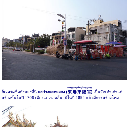
dōng gǎng dōng lóng gōng
ก็เจอวัดชื่อดังของที่นี่
ตงก่างตงหลงกง (
東港東隆宮
)
เป็นวัดเต๋าเก่าแก่
สร้างขึ้นในปี 1706 เพียงแต่เจอทสึนามิในปี 1894 แล้วมีการสร้างใหม่