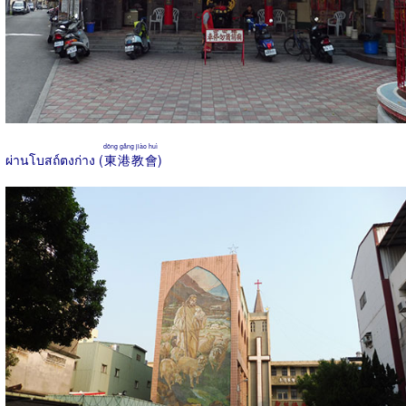
dōng gǎng jiào huì
ผ่านโบสถ์ตงก่าง (
東港教會
)