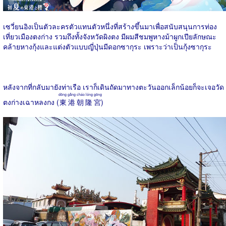
เซวี่ยนอิงเป็นตัวละครตัวแทนตัวหนึ่งที่สร้างขึ้นมาเพื่อสนับสนุนการท่อง
เที่ยวเมืองตงก่าง รวมถึงทั้งจังหวัดผิงตง มีผมสีชมพูหางม้าผูกเปียลักษณะ
คล้ายหางกุ้งและแต่งตัวแบบญี่ปุ่นมีดอกซากุระ เพราะว่าเป็นกุ้งซากุระ
หลังจากที่กลับมายังท่าเรือ เราก็เดินถัดมาทางตะวันออกเล็กน้อยก็จะเจอวัด
dōng gǎng cháo lóng gōng
ตงก่างเฉาหลงกง (
東港朝隆宮
)