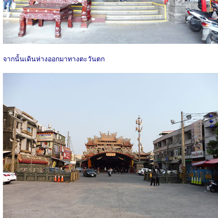
จากนั้นเดินห่างออกมาทางตะวันตก