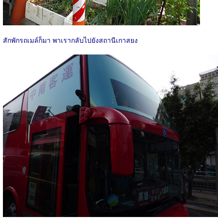
สักพักรถเมล์ก็มา พาเรากลับไปยังสถานีเกาสยง