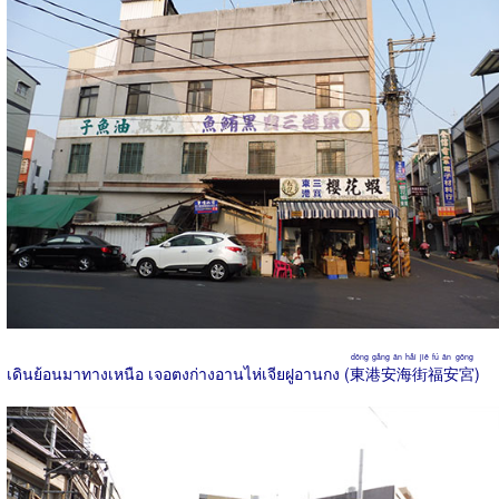
dōng gǎng ān hǎi jiē fú ān gōng
เดินย้อนมาทางเหนือ เจอตงก่างอานไห่เจียฝูอานกง (
東港安海街福安宮
)