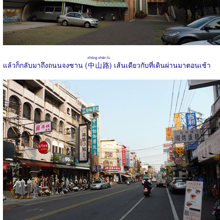
zhōng shān lù
แล้วก็กลับมาถึงถนนจงซาน (
中山路
) เส้นเดียวกับที่เดินผ่านมาตอนเช้า