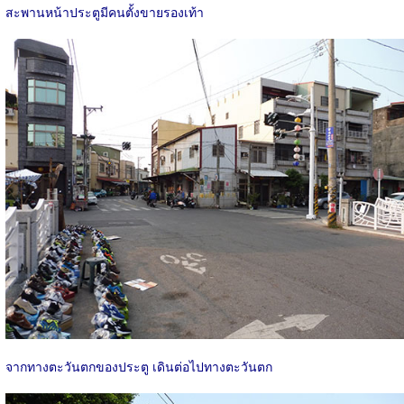
สะพานหน้าประตูมีคนตั้งขายรองเท้า
จากทางตะวันตกของประตู เดินต่อไปทางตะวันตก