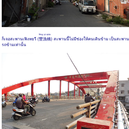
fēng yú qiáo
ก็เจอสะพานเฟิงหยวี (
豐漁橋
) สะพานนี้ไม่มีช่องให้คนเดินข้าม เป็นสะพาน
รถข้ามเท่านั้น