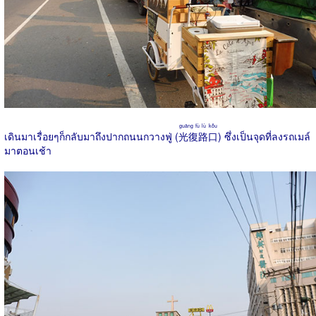
guāng fù lù kǒu
เดินมาเรื่อยๆก็กลับมาถึงปากถนนกวางฟู่ (
光復路口
) ซึ่งเป็นจุดที่ลงรถเมล์
มาตอนเช้า