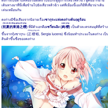
ตงก่างเป็นตำบลหนึ่งในผิงตง เป็นประตูสู่เกาะเสี่ยวหลิวฉิว ผู้คนมากมาย
เดินทางมาที่นี่เพื่อข้ามไปยังเสี่ยวหลิวฉิว แต่ที่เมืองนี้เองก็มีที่เที่ยวน่าเดิน
เล่นเหมือนกัน
ตงก่างมีชื่อเสียงจากนิยายเรื่อง
ซากุระแห่งตงก่างต้นฤดูร้อน
chū xià de dōng gǎng zhī yīng
xuàn yīng
(
初夏的東港之櫻
)
ที่มีตัวเอกคือ
เซวี่ยนอิง (
絢櫻
)
เป็นตัวละครสมมุติที่สร้าง
zhèng yīng xiā
ขึ้นจากกุ้งซากุระ (
正櫻蝦
, Sergia lucens) ซึ่งนิยมทำประมงในตงก่าง เป็
สินค้าขึ้นชื่อของตงก่าง