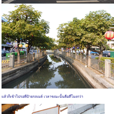
แล้วก็เข้าไปรอที่ป้ายรถเมล์ เวลาขณะนั้นคือสี่โมงกว่า