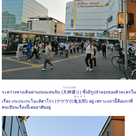
てんじんどお
ระหว่างทางเดินผ่านถนนเทนจิน (
天神通
り) ซึ่งมีรูปจำลองของตัวละครใน
きたろう
เรื่อง เกะเกะเกะโนะคิตาโรว (ゲゲゲの
鬼太郎
) อยู่ เพราะแถวนี้คือแถวที่
คนเขียนเรื่องนี้เคยอาศัยอยู่