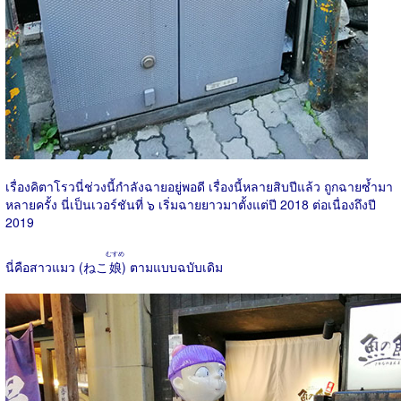
เรื่องคิตาโรวนี่ช่วงนี้กำลังฉายอยู่พอดี เรื่องนี้หลายสิบปีแล้ว ถูกฉายซ้ำมา
หลายครั้ง นี่เป็นเวอร์ชันที่ ๖ เริ่มฉายยาวมาตั้งแต่ปี 2018 ต่อเนื่องถึงปี
2019
むすめ
นี่คือสาวแมว (ねこ
娘
) ตามแบบฉบับเดิม