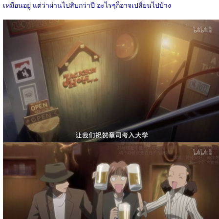
เหมือนอยู่ แต่ว่าผ่านไปสิบกว่าปี อะไรๆก็อาจเปลี่ยนไปบ้าง