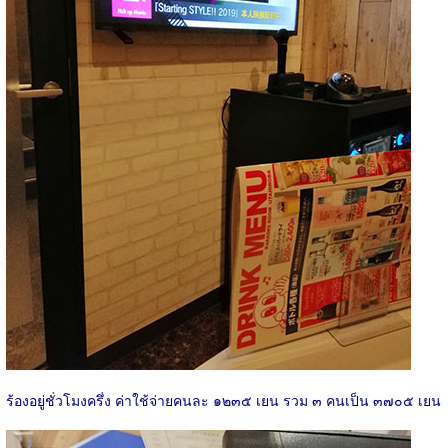
ร้องอยู่ชั่วโมงครึ่ง ค่าใช้จ่ายคนละ ๑๒๓๕ เยน รวม ๓ คนเป็น ๓๗๐๕ เยน