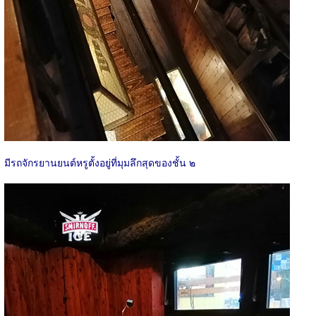
มีรถจักรยานยนต์หรูตั้งอยู่ที่มุมลึกสุดของชั้น ๒