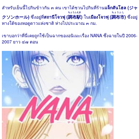
สำหรับเย็นนี้ไปกินข้าวกัน ๓ คน เขาได้ชวนไปกินที่ร้าน
แจ็กสันโฮล (ジャ
ちょうふえき
ちょうふし
クソンホール)
ซึ่งอยู่ที่
สถานีโจวฟุ (
調布駅
)
ใน
เมืองโจวฟุ (
調布市
)
ซึ่งอยู่
ทางใต้ของหอดูดาวแห่งชาติ ห่างไปประมาณ ๓ กม.
เขาบอกว่าที่นี่เคยถูกใช้เป็นฉากของอนิเมะเรื่อง NANA ซึ่งฉายในปี 2006-
2007 ยาว ๔๗ ตอน