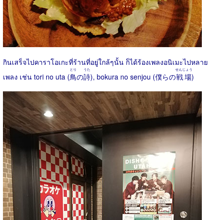
กินเสร็จไปคาราโอเกะที่ร้านที่อยู่ใกล้ๆนั้น ก็ได้ร้องเพลงอนิเมะไปหลาย
とり
うた
せんじょう
เพลง เช่น tori no uta (
鳥
の
詩
), bokura no senjou (僕らの
戦場
)