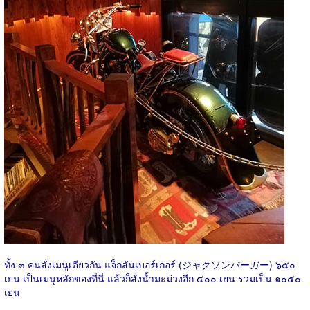
ทั้ง ๓ คนสั่งเมนูเดียวกัน แจ็กสันเบอร์เกอร์ (ジャクソンバーガー) ๖๕๐
เยน เป็นเมนูหลักของที่นี่ แล้วก็สั่งน้ำมะม่วงอีก ๔๐๐ เยน รวมเป็น ๑๐๕๐
เยน