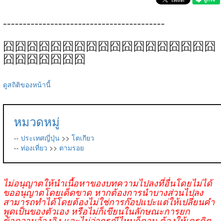
-----------------------------------------
囧囧囧囧囧囧囧囧囧囧囧囧囧囧囧囧囧囧
囧囧囧囧囧囧囧
ดูสถิติของหน้านี้
หมวดหมู่
--
ประเทศญี่ปุ่น
>>
โตเกียว
--
ท่องเที่ยว
>>
ตามรอย
ไม่อนุญาตให้นำเนื้อหาของบทความไปลงที่อื่นโดยไม่ได้
ขออนุญาตโดยเด็ดขาด หากต้องการนำบางส่วนไปลง
สามารถทำได้โดยต้องไม่ใช่การก๊อปแปะแต่ให้เปลี่ยนคำ
พูดเป็นของตัวเอง หรือไม่ก็เขียนในลักษณะการยก
ข้อความอ้างอิง และไม่ว่ากรณีไหนก็ตาม ต้องให้เครดิต