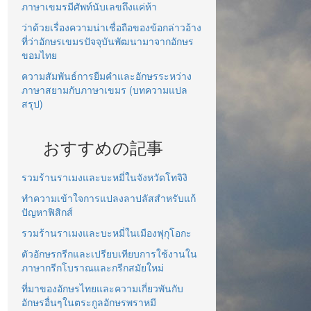
ภาษาเขมรมีศัพท์นับเลขถึงแค่ห้า
ว่าด้วยเรื่องความน่าเชื่อถือของข้อกล่าวอ้าง
ที่ว่าอักษรเขมรปัจจุบันพัฒนามาจากอักษร
ขอมไทย
ความสัมพันธ์การยืมคำและอักษรระหว่าง
ภาษาสยามกับภาษาเขมร (บทความแปล
สรุป)
おすすめの記事
รวมร้านราเมงและบะหมี่ในจังหวัดโทจิงิ
ทำความเข้าใจการแปลงลาปลัสสำหรับแก้
ปัญหาฟิสิกส์
รวมร้านราเมงและบะหมี่ในเมืองฟุกุโอกะ
ตัวอักษรกรีกและเปรียบเทียบการใช้งานใน
ภาษากรีกโบราณและกรีกสมัยใหม่
ที่มาของอักษรไทยและความเกี่ยวพันกับ
อักษรอื่นๆในตระกูลอักษรพราหมี