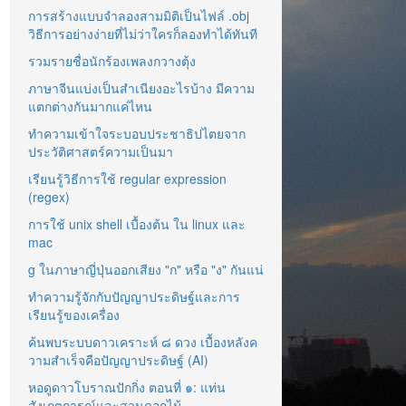
การสร้างแบบจำลองสามมิติเป็นไฟล์ .obj
วิธีการอย่างง่ายที่ไม่ว่าใครก็ลองทำได้ทันที
รวมรายชื่อนักร้องเพลงกวางตุ้ง
ภาษาจีนแบ่งเป็นสำเนียงอะไรบ้าง มีความ
แตกต่างกันมากแค่ไหน
ทำความเข้าใจระบอบประชาธิปไตยจาก
ประวัติศาสตร์ความเป็นมา
เรียนรู้วิธีการใช้ regular expression
(regex)
การใช้ unix shell เบื้องต้น ใน linux และ
mac
g ในภาษาญี่ปุ่นออกเสียง "ก" หรือ "ง" กันแน่
ทำความรู้จักกับปัญญาประดิษฐ์และการ
เรียนรู้ของเครื่อง
ค้นพบระบบดาวเคราะห์ ๘ ดวง เบื้องหลังค
วามสำเร็จคือปัญญาประดิษฐ์ (AI)
หอดูดาวโบราณปักกิ่ง ตอนที่ ๑: แท่น
สังเกตการณ์และสวนดอกไม้