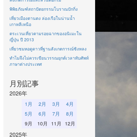
พิพิธภัณฑ์สถาปัตยกรรมโบราณปักกิ่ง
เที่ยวเมืองตานตง ล่องเรือในน่านน้ำ
เกาหลีเหนือ
ตระเวนเที่ยวตามรอยฉากของอนิเมะใน
ญี่ปุ่น ปี 2013
เที่ยวชมหอดูดาวที่ฐานสังเกตการณ์ซิงหลง
ทำไมจึงไม่ควรเขียนวรรณยุกต์เวลาทับศัพท์
ภาษาต่างประเทศ
月別記事
2026年
1月
2月
3月
4月
5月
6月
7月
8月
9月
10月
11月
12月
2025年