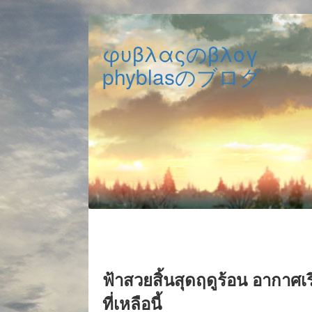
φυβλαςのβλογ
phyblasのブログ
ฟ้าสวยสิ้นสุดฤดูร้อน อากาศเ
ที่เหลือนี้