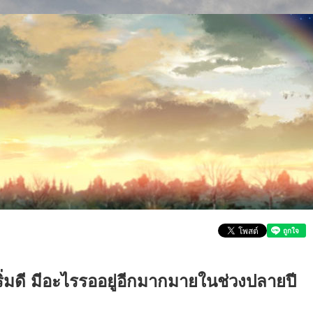
ริ่มดี มีอะไรรออยู่อีกมากมายในช่วงปลายปี