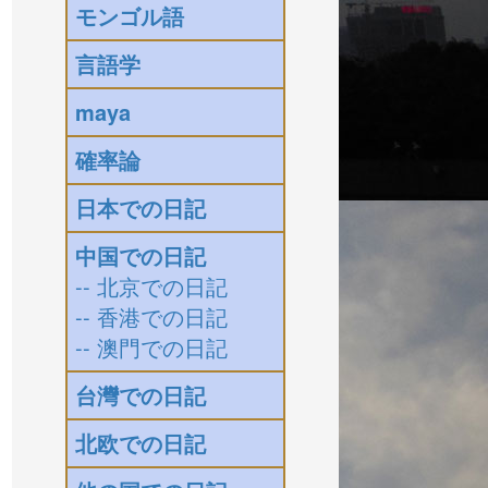
モンゴル語
言語学
maya
確率論
日本での日記
中国での日記
-- 北京での日記
-- 香港での日記
-- 澳門での日記
台灣での日記
北欧での日記