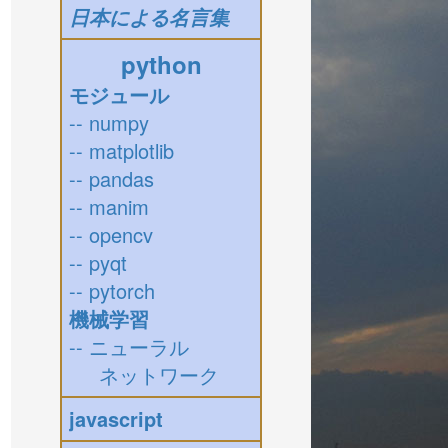
日本による名言集
python
モジュール
-- numpy
-- matplotlib
-- pandas
-- manim
-- opencv
-- pyqt
-- pytorch
機械学習
-- ニューラル
ネットワーク
javascript