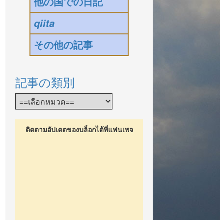
他の国での日記
qiita
その他の記事
記事の類別
ติดตามอัปเดตของบล็อกได้ที่แฟนเพจ