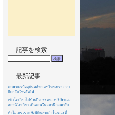
記事を検索
最新記事
เลขเขมรปัจจุบันคล้ายเลขไทยเพราะการ
ยืมกลับใช่หรือไม่
เข้าโตเกียวไปร่วมกิจกรรมของบริษัทแถว
สถานีโตเกียว เดินเล่นในสถานีก่อนกลับ
ทำไมเลขเขมรจึงมีถึงเลขเก้าในขณะที่