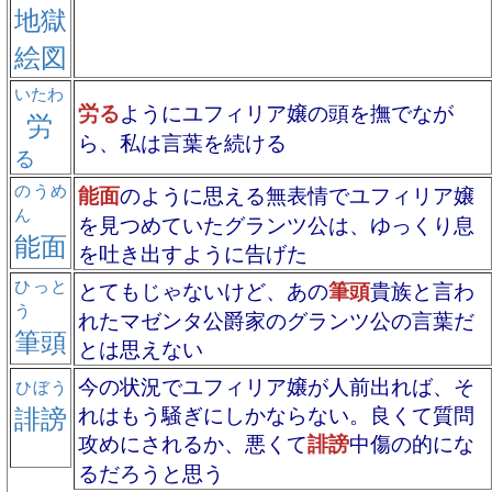
地獄
絵図
いたわ
労る
ようにユフィリア嬢の頭を撫でなが
労
ら、私は言葉を続ける
る
のうめ
能面
のように思える無表情でユフィリア嬢
ん
を見つめていたグランツ公は、ゆっくり息
能面
を吐き出すように告げた
ひっと
とてもじゃないけど、あの
筆頭
貴族と言わ
う
れたマゼンタ公爵家のグランツ公の言葉だ
筆頭
とは思えない
今の状況でユフィリア嬢が人前出れば、そ
ひぼう
誹謗
れはもう騒ぎにしかならない。良くて質問
攻めにされるか、悪くて
誹謗
中傷の的にな
るだろうと思う