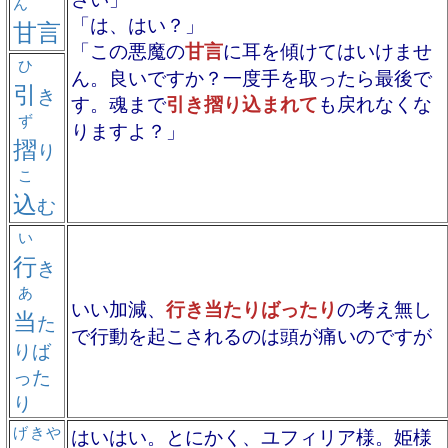
ん
「は、はい？」
甘言
「この悪魔の
甘言
に耳を傾けてはいけませ
ひ
ん。良いですか？一度手を取ったら最後で
引
き
す。魂まで
引き摺り込まれて
も戻れなくな
ず
りますよ？」
摺
り
こ
込
む
い
行
き
あ
いい加減、
行き当たりばったり
の考え無し
当
た
で行動を起こされるのは頭が痛いのですが
りば
った
り
げきや
はいはい。とにかく、ユフィリア様。姫様