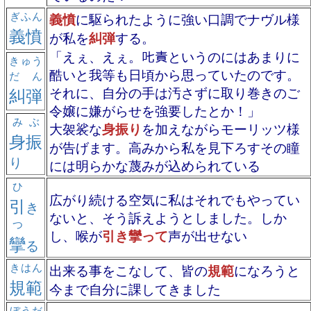
ぎふん
義憤
に駆られたように強い口調でナヴル様
義憤
が私を
糾弾
する。
「えぇ、えぇ。𠮟責というのにはあまりに
きゅう
酷いと我等も日頃から思っていたのです。
だん
糾弾
それに、自分の手は汚さずに取り巻きのご
令嬢に嫌がらせを強要したとか！」
みぶ
大袈裟な
身振り
を加えながらモーリッツ様
身振
が告げます。高みから私を見下ろすその瞳
り
には明らかな蔑みが込められている
ひ
広がり続ける空気に私はそれでもやってい
引
き
ないと、そう訴えようとしました。しか
つ
し、喉が
引き攣って
声が出せない
攣
る
きはん
出来る事をこなして、皆の
規範
になろうと
規範
今まで自分に課してきました
ぼうだ