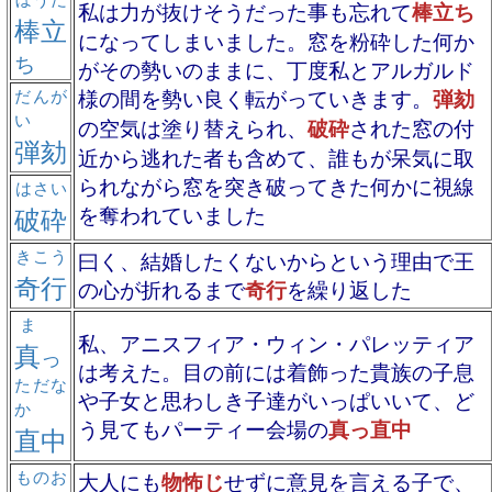
私は力が抜けそうだった事も忘れて
棒立ち
棒立
になってしまいました。窓を粉砕した何か
ち
がその勢いのままに、丁度私とアルガルド
だんが
様の間を勢い良く転がっていきます。
弾劾
い
の空気は塗り替えられ、
破砕
された窓の付
弾劾
近から逃れた者も含めて、誰もが呆気に取
られながら窓を突き破ってきた何かに視線
はさい
破砕
を奪われていました
きこう
曰く、結婚したくないからという理由で王
奇行
の心が折れるまで
奇行
を繰り返した
ま
私、アニスフィア・ウィン・パレッティア
真
っ
は考えた。目の前には着飾った貴族の子息
ただな
や子女と思わしき子達がいっぱいいて、ど
か
う見てもパーティー会場の
真っ直中
直中
ものお
大人にも
物怖じ
せずに意見を言える子で、