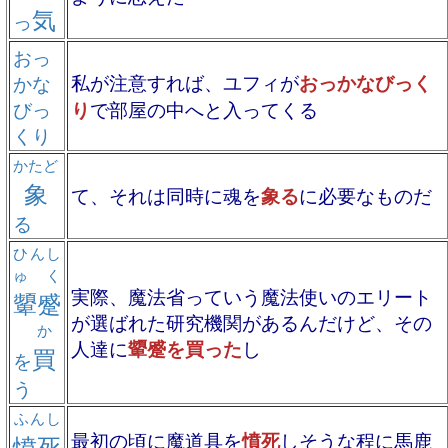
気
っ
おっ
私が注意すれば、ユフィが
おっかなびっく
かな
びっ
り
で部屋の中へと入ってくる
くり
かたど
象
て、それは同時に魂を
象る
に必要なものだ
る
ひんし
ゅく
実際、魔法省っていう魔法使いのエリート
顰蹙
が選ばれた研究機関があるんだけど、その
か
人達に
顰蹙を買った
し
買
を
う
ふんし
最初の頃に魔道具を
憤死
しそうな程に馬鹿
憤死