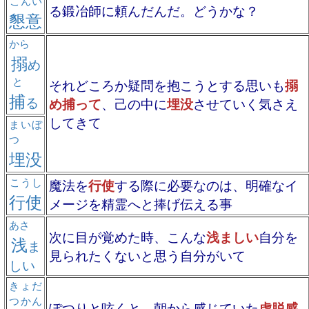
こんい
る鍛冶師に頼んだんだ。どうかな？
懇意
から
搦
め
と
それどころか疑問を抱こうとする思いも
搦
捕
る
め捕って
、己の中に
埋没
させていく気さえ
してきて
まいぼ
つ
埋没
こうし
魔法を
行使
する際に必要なのは、明確なイ
行使
メージを精霊へと捧げ伝える事
あさ
次に目が覚めた時、こんな
浅ましい
自分を
浅
ま
見られたくないと思う自分がいて
しい
きょだ
つかん
ぽつりと呟くと、朝から感じていた
虚脱感