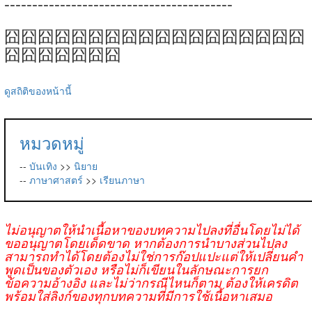
-----------------------------------------
囧囧囧囧囧囧囧囧囧囧囧囧囧囧囧囧囧囧
囧囧囧囧囧囧囧
ดูสถิติของหน้านี้
หมวดหมู่
--
บันเทิง
>>
นิยาย
--
ภาษาศาสตร์
>>
เรียนภาษา
ไม่อนุญาตให้นำเนื้อหาของบทความไปลงที่อื่นโดยไม่ได้
ขออนุญาตโดยเด็ดขาด หากต้องการนำบางส่วนไปลง
สามารถทำได้โดยต้องไม่ใช่การก๊อปแปะแต่ให้เปลี่ยนคำ
พูดเป็นของตัวเอง หรือไม่ก็เขียนในลักษณะการยก
ข้อความอ้างอิง และไม่ว่ากรณีไหนก็ตาม ต้องให้เครดิต
พร้อมใส่ลิงก์ของทุกบทความที่มีการใช้เนื้อหาเสมอ