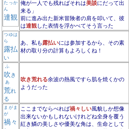
俺が一人でも残ればそれは
美談
にだって出
たっか
ん
来る」
達観
前に進み出た新米冒険者の肩を叩いて、彼
は
達観
した表情を浮かべてそう言った
つゆは
ら
あ、私も
露払い
には参加するから、その素
露払
材の取り分の計算もよろしくね！
い
ふ
吹
き
吹き荒れる
余波の熱風ですら肌を焼くかの
あ
ようだった
荒
れ
る
まがま
ここまでならべれば
禍々しい
風貌しか想像
が
出来ないかもしれないけれどね全身を覆う
禍々
紅き鱗の美しさや優美な角は、生命として