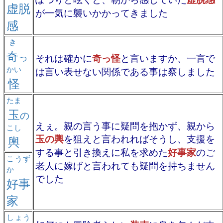
虚脱
が一気に襲いかかってきました
感
き
奇
っ
それは確かに
奇っ怪
と言いますか、一言で
かい
は言い表せない関係である事は察しました
怪
たま
玉
の
えぇ。親の言う事に疑問を抱かず、親から
こし
玉の輿
を狙えと言われればそうし、支援を
輿
する事と引き換えに私を求めた
好事家
のご
こうず
老人に嫁げと言われても疑問を持ちません
か
でした
好事
家
しょう