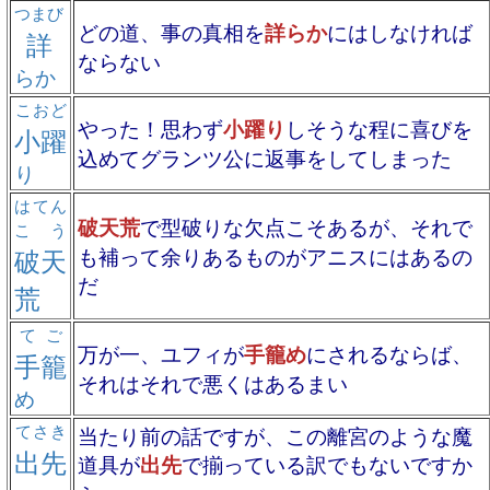
つまび
どの道、事の真相を
詳らか
にはしなければ
詳
ならない
らか
こおど
やった！思わず
小躍り
しそうな程に喜びを
小躍
込めてグランツ公に返事をしてしまった
り
はてん
破天荒
で型破りな欠点こそあるが、それで
こう
破天
も補って余りあるものがアニスにはあるの
だ
荒
てご
万が一、ユフィが
手籠め
にされるならば、
手籠
それはそれで悪くはあるまい
め
てさき
当たり前の話ですが、この離宮のような魔
出先
道具が
出先
で揃っている訳でもないですか