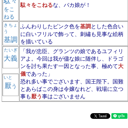
駄々
駄々をこねる
な、バカ娘が！
をこ
ねる
きちょ
ふんわりしたピンク色を
基調
とした色合い
う
に白いフリルで飾って、刺繡も見事な絵柄
基調
を描いている
たいぎ
「我が忠臣、グランツの娘であるユフィリ
大義
アよ。今回は我が儘な娘に随伴し、ドラゴ
ンを討ち果たす一因となった事、極めて
大
儀
であった」
いと
恐れ多い事でございます、国王陛下。国難
厭
う
とあらばこの身は令嬢なれど、戦場に立つ
事も
厭う
事はございません