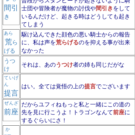
普段からスタンピードが起きないように騎
間引
士団や冒険者が魔物の討伐や
間引き
をして
いるんだけど、起きる時はどうしても起き
き
てしまう
あら
駆け込んできた顔色の悪い騎士からの報告
荒
ら
に、私は声を
荒らげる
のを抑える事が出来
なかった
げる
うつ
それは、あの
うつけ
者の姉も同じだがな
け
ていげ
ん
はい。全ては覚悟の上の
提言
でございます
提言
ぜんざ
だからユフィねもっと私と一緒にこの道の
前座
先を見に行こうよ！トラゴンなんて
前座
に
するぐらいにさ！
か