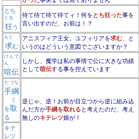
とち
待て待て待て待てィ！何を
とち狂った
事を
くる
言い出すのだ、お前は！？
狂
う
もと
アニスフィア王女。ユフィリアを
求む
、と
求
む
いうのはどういう意図でございますか？
けんで
しかし、魔学は私の事情で公に大きな功績
ん
として
喧伝
する事を控えています
喧伝
たづな
手綱
と
逆じゃ、逆！お前が目立つから逆に組み込
取
を
んだ方が
手綱を取れる
と考えたのだ、考え
る
無しの
キテレツ
娘が！
キテ
レツ