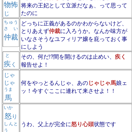
物怖
将来の王妃として立派だなぁ、って思って
たのに
じ
ちゅう
どっちに正義があるのかわからないけど、
さい
とりあえず
仲裁
に入ろうか。なんか味方が
仲裁
いなさそうなユフィリア嬢を庇っておく事
にしよう
と
その、何だ!?間を開けるのは止めい、
疾く
疾
く
報告せよ！
じゃ
じゃ
何をやっとるんじゃ、あの
じゃじゃ馬
娘ェ
うま
ッ！今すぐここに連れて来させよ！！
馬
いか
怒
り
うわ、父上が完全に
怒り心頭
状態です
しんと
う