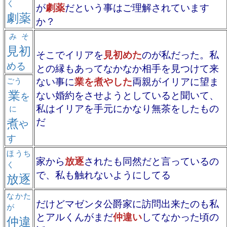
く
が
劇薬
だという事はご理解されています
劇薬
か？
みそ
見初
そこでイリアを
見初めた
のが私だった。私
める
との縁もあってなかなか相手を見つけて来
ない事に
業を煮やした
両親がイリアに望ま
ごう
業
ない婚約をさせようとしていると聞いて、
を
私はイリアを手元にかなり無茶をしたもの
に
煮
だ
や
す
ほうち
家から
放逐
されたも同然だと言っているの
く
で、私も触れないようにしてる
放逐
なかた
だけどマゼンタ公爵家に訪問出来たのも私
が
とアルくんがまだ
仲違い
してなかった頃の
仲違