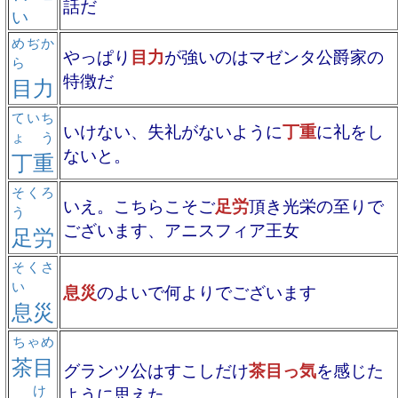
話だ
い
めぢか
やっぱり
目力
が強いのはマゼンタ公爵家の
ら
特徴だ
目力
ていち
いけない、失礼がないように
丁重
に礼をし
ょう
ないと。
丁重
そくろ
いえ。こちらこそご
足労
頂き光栄の至りで
う
ございます、アニスフィア王女
足労
そくさ
い
息災
のよいで何よりでございます
息災
ちゃめ
茶目
グランツ公はすこしだけ
茶目っ気
を感じた
け
ように思えた