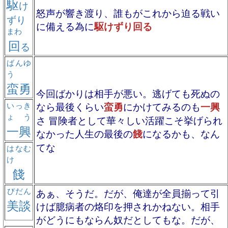
駆
け
怒声が響き渡り、誰もがこれから迫る戦い
ずり
に備える為に
駆けずり回る
まわ
回
る
ばんゆ
う
蛮勇
今回ばかりは相手が悪い。逃げても死ぬの
いっき
なら最後くらい
蛮勇
にかけてみるのも
一興
ょう
さ 冒険者として華々しい活躍こそ挙げられ
一興
なかった人生の最後の
餞
になるかも、なん
てな
はなむ
け
餞
びだん
あぁ、そうだ。だが、俺達が全員揃って引
美談
けば臆病者の烙印を押されかねない。相手
がどうにもならん奴だとしてもな。だが、