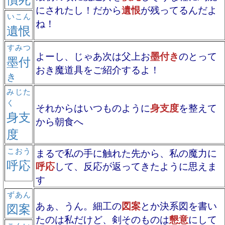
にされたし！だから
遺恨
が残ってるんだよ
いこん
ね！
遺恨
すみつ
よーし、じゃあ次は父上お
墨付き
のとって
墨付
おき魔道具をご紹介するよ！
き
みじた
く
それからはいつものように
身支度
を整えて
身支
から朝食へ
度
こおう
まるで私の手に触れた先から、私の魔力に
呼応
呼応
して、反応が返ってきたように思えま
す
ずあん
あぁ、うん。細工の
図案
とか決系図を書い
図案
たのは私だけど、剣そのものは
懇意
にして