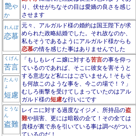
艶
や
り、伏せがちなその目は愛嬌の良さを感じ
させます
か
元々、アルガルド様の婚約は国王陛下が求
れんぼ
められた政略結婚でした。それ故なのか、
恋慕
私もそうであるようにアルガルド様からも
恋慕
の情を感じた事はありませんでした
くげん
「もしもレイニ嬢に対する
苦言
の事を仰っ
苦言
ているのであれば、そこに彼女を害そうと
する意志など私にはございません！そもそ
たんり
も何故このような事を、今この場で！？」
ょ
むしろ衝撃を受けてしまっていたのはアル
短慮
ガルド様の
短慮
な行いにです
とうな
レイニに対する過度なイジメ、所持品の
盗
ん
難
や損害、更には暗殺の企て！その全ては
盗難
貴様が裏で糸を引いている事は調べがつい
ているのだ！