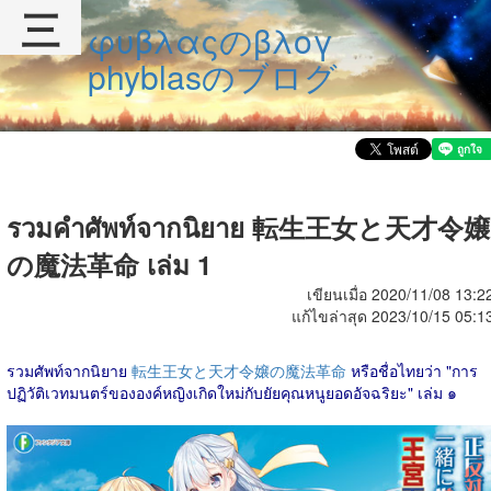
三
φυβλαςのβλογ
phyblasのブログ
รวมคำศัพท์จากนิยาย 転生王女と天才令嬢
の魔法革命 เล่ม 1
เขียนเมื่อ 2020/11/08 13:2
แก้ไขล่าสุด 2023/10/15 05:1
รวมศัพท์จากนิยาย
転生王女と天才令嬢の魔法革命
หรือชื่อไทยว่า "การ
ปฏิวัติเวทมนตร์ขององค์หญิงเกิดใหม่กับยัยคุณหนูยอดอัจฉริยะ" เล่ม ๑