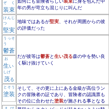
如何にも冒険者らしい
装束
に身を包んだ中
ぞく
年の男が苛立ち混じりに叫んだ
装束
けんじ
地味ではあるが
堅実
、それが周囲からの彼
つ
の評価だった
堅実
うっそ
う
鬱蒼
だが彼等は
鬱蒼
と
生い茂る
森の中を勢い良
お
く駆け抜けていく
生
い
しげ
茂
る
とそう
そして、その更に上にある金級が高位ラン
塗装
クの冒険者の証であり、冒険者の認識票も
その位に合わせた
塗装
が施される事となる
まび