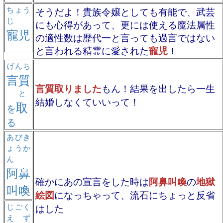
ちょう
そうだよ！貴族令嬢としても有能で、武芸
じ
にも心得があって、更には使える魔法属性
寵児
の適性数は歴代一と言っても過言ではない
と言われる精霊に愛された
寵児
！
げんち
言質
言質取りました
もん！結果を出したら一生
と
結婚しなくていいって！
取
を
る
あびき
ょうか
ん
阿鼻
確かにあの宣言をした時は
阿鼻叫喚
の
地獄
叫喚
絵図
になっちゃって、流石にちょっと反省
じごく
はした
えず