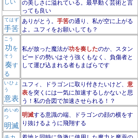
しい
の美しさに溢れている。最早動く芸術と言
っても良い
てはず
ありがとう。
手筈
の通り、私が空に上がる
手筈
よ。ユフィをお願いしても？
こう
功
を
私が放った魔法が
功を奏した
のか、スタン
そう
ピードの勢いはそう強くもなく、負傷者と
奏
す
して運び込まれる者もまばらです
る
いひょ
ユフィ、ドラゴンに取り付きたいけど、
意
う
表
を突くには一気に加速するしかないと思
意表
う！私の合図で加速させられる！？
めいめ
明滅
する意識の端、ドラゴンの顔の横をす
つ
り抜けるように飛翔する
明滅
チカ
着地と同時に急激に使用した魔力と魔薬の