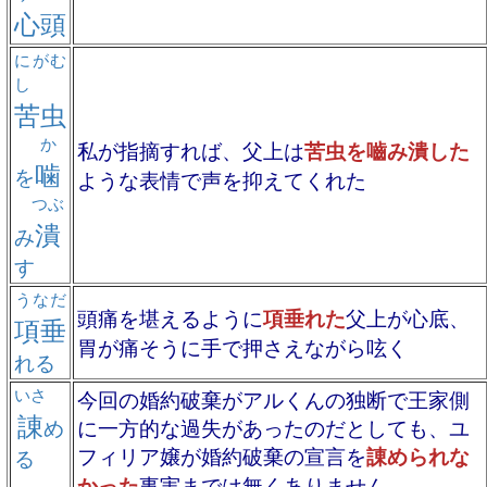
心頭
にがむ
し
苦虫
か
私が指摘すれば、父上は
苦虫を嚙み潰した
噛
を
ような表情で声を抑えてくれた
つぶ
潰
み
す
うなだ
頭痛を堪えるように
項垂れた
父上が心底、
項垂
胃が痛そうに手で押さえながら呟く
れる
いさ
今回の婚約破棄がアルくんの独断で王家側
諌
め
に一方的な過失があったのだとしても、ユ
フィリア嬢が婚約破棄の宣言を
諌められな
る
かった
事実までは無くありません