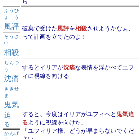
ら
ふうひ
ょう
風評
破棄で受けた
風評
を
相殺
させようかなぁ、
って計画を立てたのよ！
そうさ
い
相殺
ちんつ
するとイリアが
沈痛
な表情を浮かべてユフ
う
ィに視線を向ける
沈痛
ききせ
ま
鬼気
迫
すると、今度はイリアがユフィへと
鬼気迫
る
ように視線を向けた。
る
「ユフィリア様、どうが早まらないでくだ
かんげ
さい」