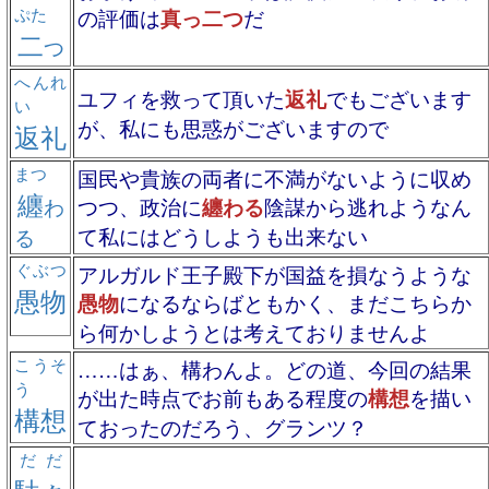
ぷた
の評価は
真っ二つ
だ
二
つ
へんれ
ユフィを救って頂いた
返礼
でもございます
い
が、私にも思惑がございますので
返礼
まつ
国民や貴族の両者に不満がないように収め
纏
わ
つつ、政治に
纏わる
陰謀から逃れようなん
て私にはどうしようも出来ない
る
ぐぶつ
アルガルド王子殿下が国益を損なうような
愚物
愚物
になるならばともかく、まだこちらか
ら何かしようとは考えておりませんよ
こうそ
……はぁ、構わんよ。どの道、今回の結果
う
が出た時点でお前もある程度の
構想
を描い
構想
ておったのだろう、グランツ？
だだ