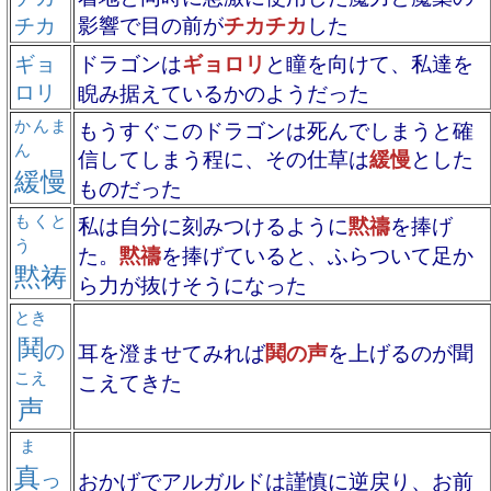
チカ
影響で目の前が
チカチカ
した
ギョ
ドラゴンは
ギョロリ
と瞳を向けて、私達を
ロリ
睨み据えているかのようだった
かんま
もうすぐこのドラゴンは死んでしまうと確
ん
信してしまう程に、その仕草は
緩慢
とした
緩慢
ものだった
もくと
私は自分に刻みつけるように
黙禱
を捧げ
う
た。
黙禱
を捧げていると、ふらついて足か
黙祷
ら力が抜けそうになった
とき
鬨
の
耳を澄ませてみれば
鬨の声
を上げるのが聞
こえ
こえてきた
声
ま
真
っ
おかげでアルガルドは謹慎に逆戻り、お前