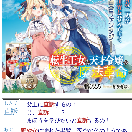
じきそ
「父上に
直訴
するの！」
直訴
「じ、
直訴
……？」
「まほうを学びたいと
直訴
するの！」
あで
艶やか
に濡れた黒髪は夜空の色のようであ