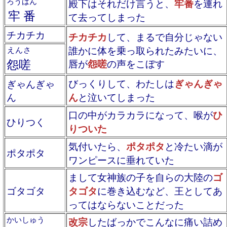
ろうばん
殿下はそれだけ言うと、
牢番
を連れ
牢番
て去ってしまった
チカチカ
チカチカ
して、まるで自分じゃない
誰かに体を乗っ取られたみたいに、
えんさ
怨嗟
唇が
怨嗟
の声をこぼす
びっくりして、わたしは
ぎゃんぎゃ
ぎゃんぎゃ
ん
ん
と泣いてしまった
口の中がカラカラになって、喉が
ひ
ひりつく
りついた
気付いたら、
ポタポタ
と冷たい滴が
ポタポタ
ワンピースに垂れていた
まして女神族の子を自らの大陸の
ゴ
ゴタゴタ
タゴタ
に巻き込むなど、王としてあ
ってはならないことだった
かいしゅう
改宗
したばっかでこんなに痛い詰め