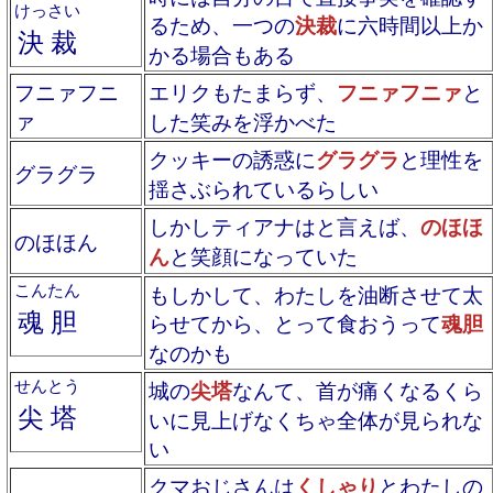
けっさい
るため、一つの
決裁
に六時間以上か
決裁
かる場合もある
フニァフニ
エリクもたまらず、
フニァフニァ
と
ァ
した笑みを浮かべた
クッキーの誘惑に
グラグラ
と理性を
グラグラ
揺さぶられているらしい
しかしティアナはと言えば、
のほほ
のほほん
ん
と笑顔になっていた
こんたん
もしかして、わたしを油断させて太
魂胆
らせてから、とって食おうって
魂胆
なのかも
せんとう
城の
尖塔
なんて、首が痛くなるくら
尖塔
いに見上げなくちゃ全体が見られな
い
クマおじさんは
くしゃり
とわたしの