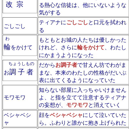
改宗
る熱心な信徒は、他にいないような
気がする
ティアナに
ごしごし
と口元を拭われ
ごしごし
る
わ
もともとお城の人たちは優しかった
輪
をかけて
けれど、さらに
輪をかけて
、わたし
にかまうようになった
ちょうしもの
だから
お調子者
で甘えん坊でわがま
調子者
お
まな、本来のわたしの性格がだいぶ
表に出てくるようになっていた
知らない部屋に入っちゃいけません
モワモワ
よ、と指を立てて注意するティアナ
の妄想が、
モワモワ
と消えていく
ベシャベシ
顔を
ベシャベシャ
にして泣いていた
ャ
ら。ふわりと誰かに抱き上げられた