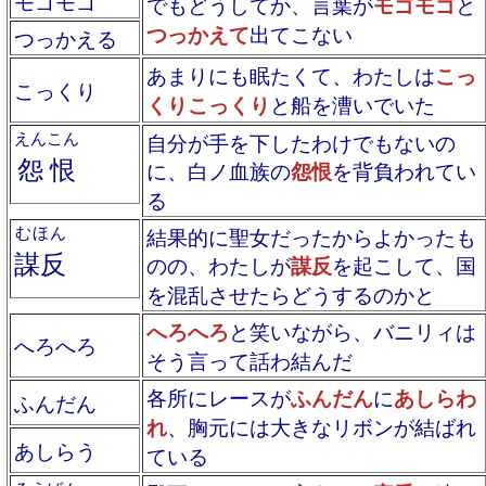
モゴモゴ
でもどうしてか、言葉が
モゴモゴ
と
つっかえて
出てこない
つっかえる
あまりにも眠たくて、わたしは
こっ
こっくり
くりこっくり
と船を漕いでいた
えんこん
自分が手を下したわけでもないの
怨恨
に、白ノ血族の
怨恨
を背負われてい
る
むほん
結果的に聖女だったからよかったも
謀反
のの、わたしが
謀反
を起こして、国
を混乱させたらどうするのかと
へろへろ
と笑いながら、バニリィは
へろへろ
そう言って話わ結んだ
各所にレースが
ふんだん
に
あしらわ
ふんだん
れ
、胸元には大きなリボンが結ばれ
あしらう
ている