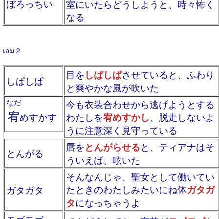
ぼろっちい
室にいたらどうしようと、時々怖く
なる
เล่ม 2
目を
しぱしぱ
させていると、ふわり
しぱしぱ
と爽やかな風が吹いた
なだ
今も衣装合わせから逃げようとする
宥
めすかす
わたしを
宥めすかし
、脱走しないよ
うに注意深く見守っている
唇を
とんがらせる
と、ティアナはそ
とんがる
ういえば、呟いた
そんなんじゃ、聖女として働いてい
たときのわたしみたいにね体
ガタガ
ガタガタ
タ
になっちゃうよ