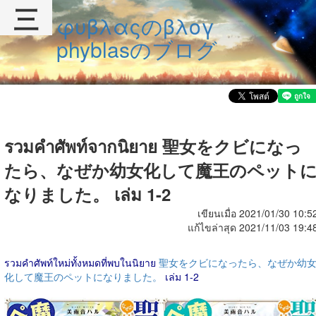
三
φυβλαςのβλογ
phyblasのブログ
รวมคำศัพท์จากนิยาย 聖女をクビになっ
たら、なぜか幼女化して魔王のペット
なりました。 เล่ม 1-2
เขียนเมื่อ 2021/01/30 10:5
แก้ไขล่าสุด 2021/11/03 19:4
รวมคำศัพท์ใหม่ทั้งหมดที่พบในนิยาย
聖女をクビになったら、なぜか幼
化して魔王のペットになりました。
เล่ม 1-2