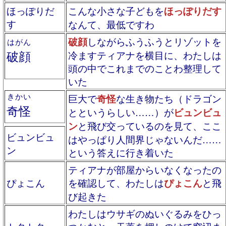
ほっぽりだ
こんな小さな子どもを
ほっぽりだす
す
なんて、最低ですわ
破顔
しながらふうふうとリゾットを
はがん
破顔
冷ますティアナを横目に、わたしは
頭の中でこれまでのことわ整理して
いた
きかい
巨大で
奇怪
な生き物たち（ドラゴン
奇怪
とというらしい……）が
ビュンビュ
ン
と飛び交っているのを見て、ここ
ビュンビュ
はやっぱり人間界じゃないんだ……
ン
という答えに行き着いた
ティアナが部屋からいなくなったの
ぴょこん
を確認して、わたしは
ぴょこん
と飛
び起きた
わたしはウサギのぬいぐるみをひっ