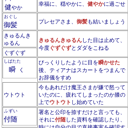
幸福に、穏やかに、
健やか
に過ごせ
健
やか
おぐし
プレセアさま、
御髪
も結いましょう
御髪
きゅるんき
きゅるんきゅるん
した目は止めて、
ゅるん
今度
ぐずぐず
とダダをこねる
ぐずぐず
しばたた
びっくりしたように目を
瞬かせた
瞬
く
後、ティアナはスカートをつまんで
お辞儀をすめ
今もあれだけ魔王さまが嫌で怒って
ウトウト
いたのに、疲れてしまったのか膝の
上で
ウトウト
し始めていた
ふずい
署名と公印を捺すだけと言っても、
付随
それに
付随
した資料を確認したり、
時には自分の目で直接事実を確認す