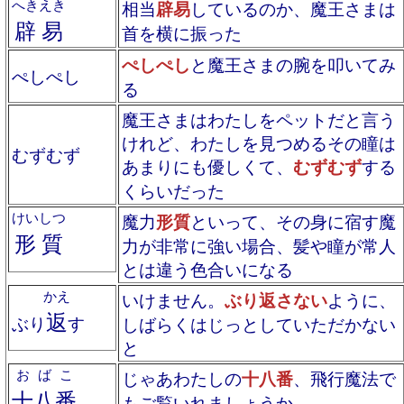
へきえき
相当
辟易
しているのか、魔王さまは
辟易
首を横に振った
ぺしぺし
と魔王さまの腕を叩いてみ
ぺしぺし
る
魔王さまはわたしをペットだと言う
けれど、わたしを見つめるその瞳は
むずむず
あまりにも優しくて、
むずむず
する
くらいだった
けいしつ
魔力
形質
といって、その身に宿す魔
形質
力が非常に強い場合、髪や瞳が常人
とは違う色合いになる
かえ
いけません。
ぶり返さない
ように、
返
ぶり
す
しばらくはじっとしていただかない
と
おばこ
じゃあわたしの
十八番
、飛行魔法で
十八番
もご覧いれましょうか