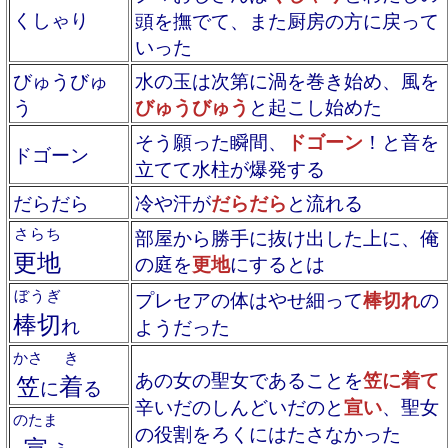
くしゃり
頭を撫でて、また厨房の方に戻って
いった
びゅうびゅ
水の玉は次第に渦を巻き始め、風を
う
びゅうびゅう
と起こし始めた
そう願った瞬間、
ドゴーン
！と音を
ドゴーン
立てて水柱が爆発する
だらだら
冷や汗が
だらだら
と流れる
さらち
部屋から勝手に抜け出した上に、俺
更地
の庭を
更地
にするとは
ぼうぎ
プレセアの体はやせ細って
棒切れ
の
棒切
れ
ようだった
かさ
き
あの女の聖女であることを
笠に着て
笠
着
に
る
辛いだのしんどいだのと
宣い
、聖女
のたま
の役割をろくにはたさなかった
宣