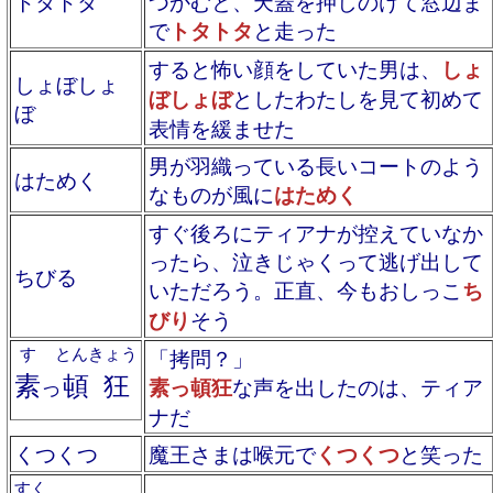
トタトタ
つかむと、天蓋を押しのけて窓辺ま
で
トタトタ
と走った
すると怖い顔をしていた男は、
しょ
しょぼしょ
ぼしょぼ
としたわたしを見て初めて
ぼ
表情を緩ませた
男が羽織っている長いコートのよう
はためく
なものが風に
はためく
すぐ後ろにティアナが控えていなか
ったら、泣きじゃくって逃げ出して
ちびる
いただろう。正直、今もおしっこ
ち
びり
そう
す
とんきょう
「拷問？」
素
頓狂
っ
素っ頓狂
な声を出したのは、ティア
ナだ
くつくつ
魔王さまは喉元で
くつくつ
と笑った
すく