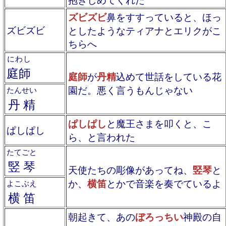
ズビズビ
鼻をすすっていると、ほっ
ズビズビ
としたようなティアナとエリクがこ
ちらへ
にわし
庭師
庭師
が
丹精
込めて世話をしている花
園だ。悪く言うもんじゃない
たんせい
丹精
ぱしぱし
と魔王さまを叩くと、こ
ぱしぱし
ら、と言われた
たてごと
竪琴
天使たちの彫像があってね、
竪琴
と
か、
横笛
とかで音楽を奏でているよ
よこぶえ
横笛
朝起きて、あの
ぼろっちい
神殿の自