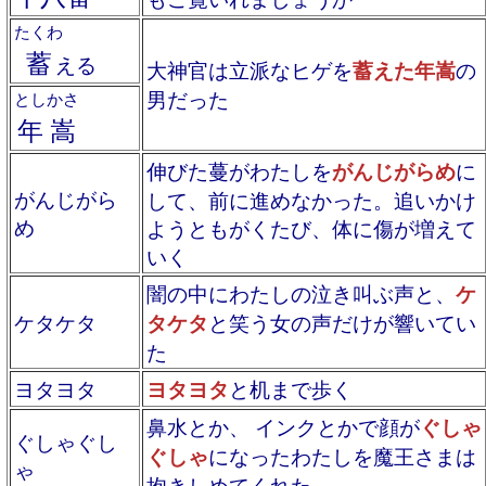
たくわ
蓄
える
大神官は立派なヒゲを
蓄えた年嵩
の
男だった
としかさ
年嵩
伸びた蔓がわたしを
がんじがらめ
に
がんじがら
して、前に進めなかった。追いかけ
め
ようともがくたび、体に傷が増えて
いく
闇の中にわたしの泣き叫ぶ声と、
ケ
ケタケタ
タケタ
と笑う女の声だけが響いてい
た
ヨタヨタ
ヨタヨタ
と机まで歩く
鼻水とか、 インクとかで顔が
ぐしゃ
ぐしゃぐし
ぐしゃ
になったわたしを魔王さまは
ゃ
抱きしめてくれた