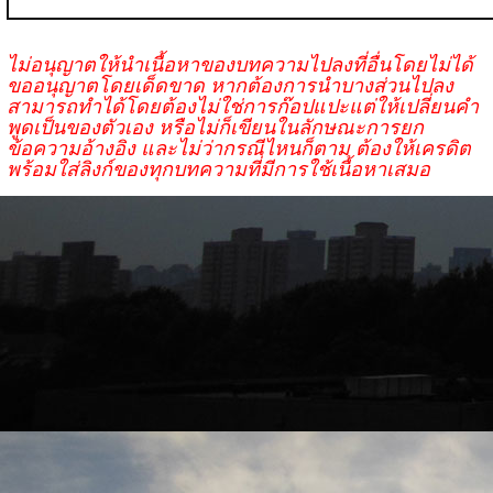
ไม่อนุญาตให้นำเนื้อหาของบทความไปลงที่อื่นโดยไม่ได้
ขออนุญาตโดยเด็ดขาด หากต้องการนำบางส่วนไปลง
สามารถทำได้โดยต้องไม่ใช่การก๊อปแปะแต่ให้เปลี่ยนคำ
พูดเป็นของตัวเอง หรือไม่ก็เขียนในลักษณะการยก
ข้อความอ้างอิง และไม่ว่ากรณีไหนก็ตาม ต้องให้เครดิต
พร้อมใส่ลิงก์ของทุกบทความที่มีการใช้เนื้อหาเสมอ