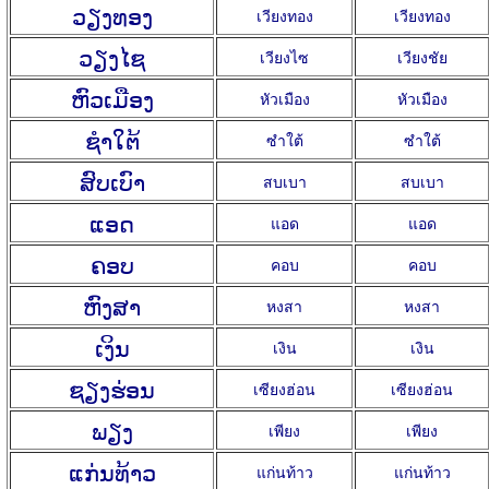
ວຽງທອງ
เวียงทอง
เวียงทอง
ວຽງໄຊ
เวียงไซ
เวียงชัย
ຫົວເມືອງ
หัวเมือง
หัวเมือง
ຊຳໃຕ້
ซำใต้
ซำใต้
ສົບເບົາ
สบเบา
สบเบา
ແອດ
แอด
แอด
ຄອບ
คอบ
คอบ
ຫົງສາ
หงสา
หงสา
ເງິນ
เงิน
เงิน
ຊຽງຮ່ອນ
เซียงฮ่อน
เซียงฮ่อน
ພຽງ
เพียง
เพียง
ແກ່ນທ້າວ
แก่นท้าว
แก่นท้าว