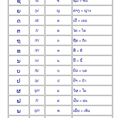
ຊ
/s/
ซ
ຊີມ = ซิม
ຍ
/ɲ/
ญ
ຍ່າງ = ญ่าง
ດ
/d/
ด
ເດີ = เดอ
ຕ
/t/
ต
ໄຕ = ไต
ຖ
/tʰ/
ถ
ຖືກ = ถืก
ທ
/tʰ/
ท
ທີ່ = ที่
ນ
/n/
น
ນີ້ = นี้
ບ
/b/
บ
ບົດ = บด
ປ
/p/
ป
ປ້າ = ป้า
ຜ
/pʰ/
ผ
ໃຜ = ใผ
ຝ
/f/
ฝ
ຝົນ = ฝน
ພ
/pʰ/
พ
ເພິ່ນ = เพิ่น