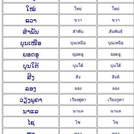
ໃໝ່
ใหม่
ใหม่
ຂວາ
ขวา
ขวา
ສຳພັນ
สำพัน
สัมพันธ์
ບຸນເໜືອ
บุนเหนือ
บุนเหนือ
ຍອດອູ
ญอดอู
ยอดอู
ບຸນໃຕ້
บุนใต้
บุนใต้
ສີງ
สิง
สิงห์
ລອງ
ลอง
ลอง
ວຽງພູຄາ
เวียงพูคา
เวียงภูคา
ນາແລ
นาแล
นาแล
ໄຊ
ไซ
ไซ
ຫຼາ
หลา
หลา