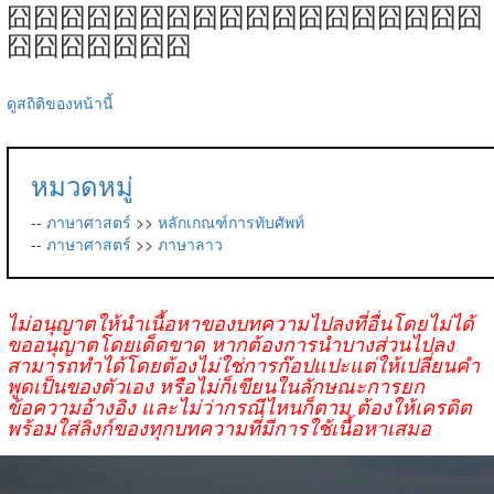
囧囧囧囧囧囧囧囧囧囧囧囧囧囧囧囧囧囧
囧囧囧囧囧囧囧
ดูสถิติของหน้านี้
หมวดหมู่
--
ภาษาศาสตร์
>>
หลักเกณฑ์การทับศัพท์
--
ภาษาศาสตร์
>>
ภาษาลาว
ไม่อนุญาตให้นำเนื้อหาของบทความไปลงที่อื่นโดยไม่ได้
ขออนุญาตโดยเด็ดขาด หากต้องการนำบางส่วนไปลง
สามารถทำได้โดยต้องไม่ใช่การก๊อปแปะแต่ให้เปลี่ยนคำ
พูดเป็นของตัวเอง หรือไม่ก็เขียนในลักษณะการยก
ข้อความอ้างอิง และไม่ว่ากรณีไหนก็ตาม ต้องให้เครดิต
พร้อมใส่ลิงก์ของทุกบทความที่มีการใช้เนื้อหาเสมอ