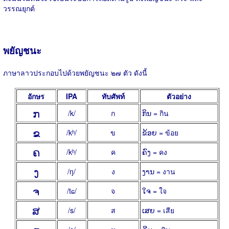
วรรณยุกต์
พยัญชนะ
ภาษาลาวประกอบไปด้วยพยัญชนะ ๒๗ ตัว ดังนี้
อักษร
IPA
ทับศัพท์
ตัวอย่าง
ກ
/k/
ก
ກິນ = กิน
ຂ
/kʰ/
ข
ຂ້ອຍ = ข้อย
ຄ
/kʰ/
ค
ຄົງ = คง
ງ
/ŋ/
ง
ງານ = งาน
ຈ
/tɕ/
จ
ໃຈ = ใจ
ສ
/s/
ส
ເສຍ = เสีย