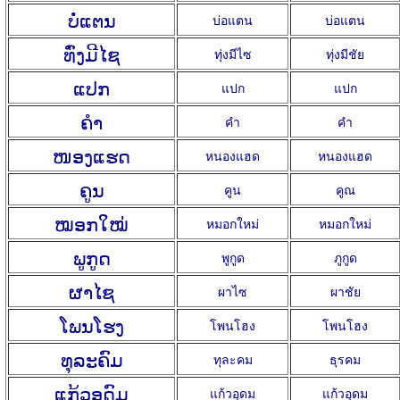
ບໍ່ແຕນ
บ่อแตน
บ่อแตน
ທົ່ງມີໄຊ
ทุ่งมีไซ
ทุ่งมีชัย
ແປກ
แปก
แปก
ຄຳ
คำ
คำ
ໜອງແຮດ
หนองแฮด
หนองแฮด
ຄູນ
คูน
คูณ
ໝອກໃໝ່
หมอกใหม่
หมอกใหม่
ພູກູດ
พูกูด
ภูกูด
ຜາໄຊ
ผาไซ
ผาชัย
ໂພນໂຮງ
โพนโฮง
โพนโฮง
ທຸລະຄົມ
ทุละคม
ธุรคม
ແກ້ວອຸດົມ
แก้วอุดม
แก้วอุดม