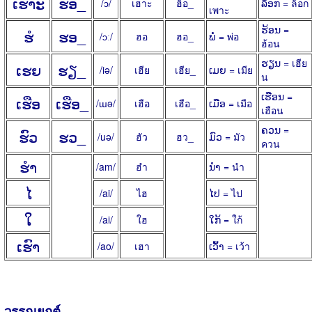
ເຮາະ
ຮັອ_
/ɔ/
เฮาะ
ฮ็อ_
ລັອກ = ล็อก
เพาะ
ຮ້ອນ =
ຮໍ
ຮອ_
/ɔː/
ฮอ
ฮอ_
ພໍ່ = พ่อ
ฮ้อน
ຮຽນ = เฮีย
ເຮຍ
ຮຽ_
/iə/
เฮีย
เฮีย_
ເມຍ = เมีย
น
ເຮືອນ =
ເຮືອ
ເຮືອ_
/ɯə/
เฮือ
เฮือ_
ເມືອ = เมือ
เฮือน
ຄວນ =
ຮົວ
ຮວ_
/uə/
ฮัว
ฮว_
ມົວ = มัว
ควน
ຮຳ
/am/
ฮำ
ນຳ = นำ
ໄ
/ai/
ไฮ
ໄປ = ไป
ໃ
/ai/
ใฮ
ໃກ້ = ใก้
ເຮົາ
/ao/
เฮา
ເວົ້າ = เว้า
วรรณยุกต์