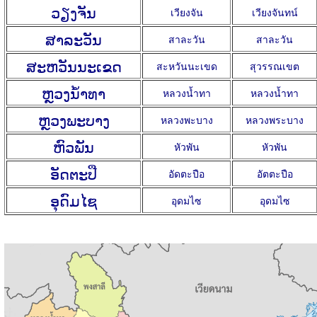
ວຽງຈັນ
เวียงจัน
เวียงจันทน์
ສາລະວັນ
สาละวัน
สาละวัน
ສະຫວັນນະເຂດ
สะหวันนะเขด
สุวรรณเขต
ຫຼວງນ້ຳທາ
หลวงน้ำทา
หลวงน้ำทา
ຫຼວງພະບາງ
หลวงพะบาง
หลวงพระบาง
ຫົວພັນ
หัวพัน
หัวพัน
ອັດຕະປື
อัดตะปือ
อัตตะปือ
ອຸດົມໄຊ
อุดมไซ
อุดมไซ