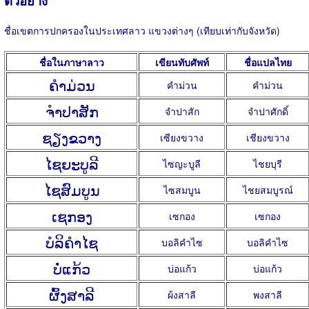
ตัวอย่าง
ชื่อเขตการปกครองในประเทศลาว แขวงต่างๆ (เทียบเท่ากับจังหวัด)
ชื่อในภาษาลาว
เขียนทับศัพท์
ชื่อแปลไทย
ຄໍາມ່ວນ
คำม่วน
คำม่วน
ຈໍາປາສັກ
จำปาสัก
จำปาศักดิ์
ຊຽງຂວາງ
เซียงขวาง
เชียงขวาง
ໄຊຍະບູລີ
ไซญะบูลี
ไชยบุรี
ໄຊສົມບູນ
ไซสมบูน
ไชยสมบูรณ์
ເຊກອງ
เซกอง
เซกอง
ບໍລິຄໍາໄຊ
บอลิคำไซ
บอลิคำไซ
ບໍ່ແກ້ວ
บ่อแก้ว
บ่อแก้ว
ຜົ້ງສາລີ
ผ้งสาลี
พงสาลี