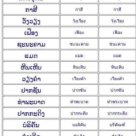
ກາສີ
กาสี
กาสี
ວັງວຽງ
วังเวียง
วังเวียง
ເຟືອງ
เฟือง
เฟือง
ຊະນະຄາມ
ซะนะคาม
ชนะคาม
ແມດ
แมด
แมด
ຫີນເຫີບ
หินเหิบ
หินเหิบ
ວຽງຄໍາ
เวียงคำ
เวียงคำ
ປາກຊັນ
ปากซัน
ปากซัน
ທ່າພະບາດ
ท่าพะบาด
ท่าพระบาท
ປາກກະດິງ
ปากกะดิง
ปากกระดิง
ບໍລິຄັນ
บอลิคัน
บริคัณฑ์
ຄຳເກີດ
คำเกิด
คำเกิด