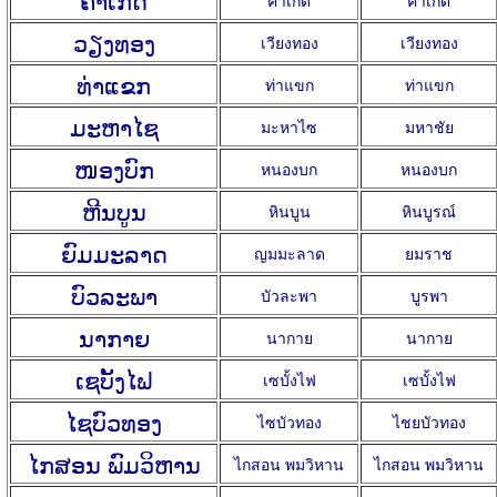
ວຽງທອງ
เวียงทอง
เวียงทอง
ທ່າແຂກ
ท่าแขก
ท่าแขก
ມະຫາໄຊ
มะหาไซ
มหาชัย
ໜອງບົກ
หนองบก
หนองบก
ຫີນບູນ
หินบูน
หินบูรณ์
ຍົມມະລາດ
ญมมะลาด
ยมราช
ບົວລະພາ
บัวละพา
บูรพา
ນາກາຍ
นากาย
นากาย
ເຊບັ້ງໄຟ
เซบั้งไฟ
เซบั้งไฟ
ໄຊບົວທອງ
ไซบัวทอง
ไชยบัวทอง
ໄກສອນ ພົມວິຫານ
ไกสอน พมวิหาน
ไกสอน พมวิหาน