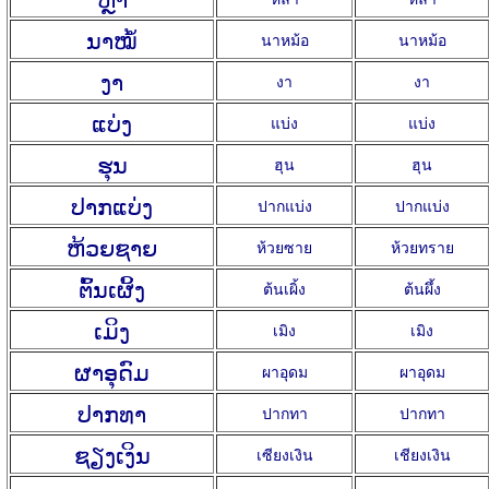
ນາໝໍ້
นาหม้อ
นาหม้อ
ງາ
งา
งา
ແບ່ງ
แบ่ง
แบ่ง
ຮຸນ
ฮุน
ฮุน
ປາກແບ່ງ
ปากแบ่ง
ปากแบ่ง
ຫ້ວຍຊາຍ
ห้วยซาย
ห้วยทราย
ຕົ້ນເຜິ້ງ
ต้นเผิ้ง
ต้นผึ้ง
ເມິງ
เมิง
เมิง
ຜາອຸດົມ
ผาอุดม
ผาอุดม
ປາກທາ
ปากทา
ปากทา
ຊຽງເງິນ
เซียงเงิน
เชียงเงิน