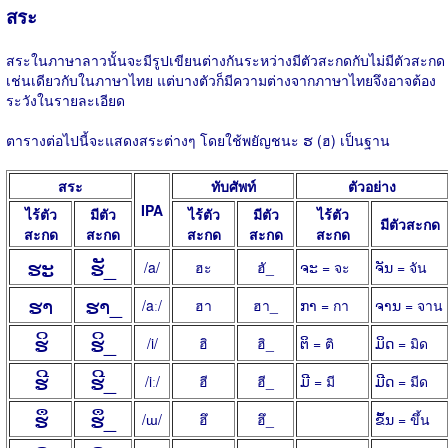
สระ
สระในภาษาลาวนั้นจะมีรูปเขียนต่างกันระหว่างมีตัวสะกดกับไม่มีตัวสะกด
เช่นเดียวกับในภาษาไทย แต่บางตัวก็มีความต่างจากภาษาไทยจึงอาจต้อง
ระวังในรายละเอียด
ตารางต่อไปนี้จะแสดงสระต่างๆ โดยใช้พยัญชนะ ຮ (ฮ) เป็นฐาน
สระ
ทับศัพท์
ตัวอย่าง
IPA
ไร้ตัว
มีตัว
ไร้ตัว
มีตัว
ไร้ตัว
มีตัวสะกด
สะกด
สะกด
สะกด
สะกด
สะกด
ຮະ
ຮັ_
/a/
ฮะ
ฮั_
ຈະ = จะ
ຈັນ = จัน
ຮາ
ຮາ_
/aː/
ฮา
ฮา_
ກາ = กา
ຈານ = จาน
ຮິ
ຮິ_
/i/
ฮิ
ฮิ_
ຕິ = ติ
ມິດ = มิด
ຮີ
ຮີ_
/iː/
ฮี
ฮี_
ມີ = มี
ມີດ = มีด
ຮຶ
ຮຶ_
/ɯ/
ฮึ
ฮึ_
ຂຶ້ນ = ขึ้น