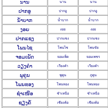
ນານ
นาน
นาน
ປາກອູ
ปากอู
ปากอู
ນ້ຳບາກ
น้ำบาก
น้ำบาก
ງອຍ
งอย
งอย
ປາກແຊງ
ปากแซง
ปากแซง
ໂພນໄຊ
โพนไซ
โพนขัย
ຈອມເພັດ
จอมเพ็ด
จอมเพชร
ວຽງຄຳ
เวียงคำ
เวียงคำ
ພູຄູນ
พูคูน
ภูคูน
ໂພນທອງ
โพนทอง
โพนทอง
ຊຳເໜືອ
ซำเหนือ
ซำเหนือ
ຊຽງຄໍ້
เซียงค้อ
เชียงค้อ