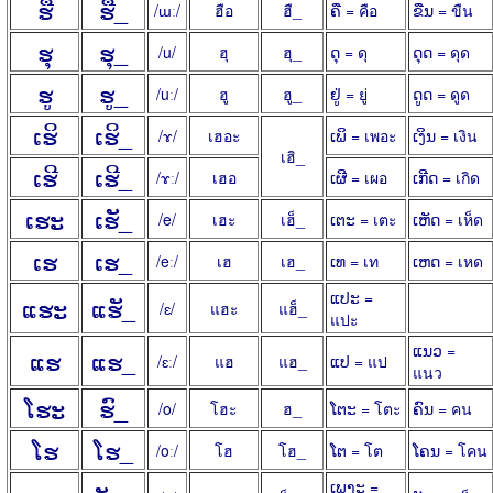
ຮື
ຮື_
/ɯː/
ฮือ
ฮื_
ຄື = คือ
ຂືນ = ขืน
ຮຸ
ຮຸ_
/u/
ฮุ
ฮุ_
ດຸ = ดุ
ດຸດ = ดุด
ຮູ
ຮູ_
/uː/
ฮู
ฮู_
ຢູ່ = ยู่
ດູດ = ดูด
ເຮິ
ເຮິ_
/ɤ/
เฮอะ
ເພິ = เพอะ
ເງິນ = เงิน
เฮิ_
ເຮີ
ເຮີ_
/ɤː/
เฮอ
ເຜີ = เผอ
ເກີດ = เกิด
ເຮະ
ເຮັ_
/e/
เฮะ
เฮ็_
ເຕະ = เตะ
ເຫັດ = เห็ด
ເຮ
ເຮ_
/eː/
เฮ
เฮ_
ເທ = เท
ເຫດ = เหด
ແປະ =
ແຮະ
ແຮັ_
/ɛ/
แฮะ
แฮ็_
แปะ
ແນວ =
ແຮ
ແຮ_
/ɛː/
แฮ
แฮ_
ແປ = แป
แนว
ໂຮະ
ຮົ_
/o/
โฮะ
ฮ_
ໂຕະ = โตะ
ຄົນ = คน
ໂຮ
ໂຮ_
/oː/
โฮ
โฮ_
ໂຕ = โต
ໂຄນ = โคน
ເພາະ =