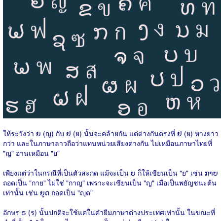
ให้ระวังว่า ຍ (ญ) กับ ຢ (ย) นั้นจะคล้ายกัน แต่ต่างกันตรงที่ ຢ (ย) หางยาว
กว่า และในภาษาลาวถือว่าแทนหน่วยเสียงต่างกัน ไม่เหมือนภาษาไทยที่
"ญ" อ่านเหมือน "ย"
เพียงแต่ว่าในกรณีที่เป็นตัวสะกด แม้จะเป็น ຍ ก็ให้เขียนเป็น "ย" เช่น ກາຍ
ถอดเป็น "กาย" ไม่ใช่ "กาญ" เพราะจะเขียนเป็น "ญ" เมื่อเป็นพยัญชนะต้น
เท่านั้น เช่น ຍຸດ ถอดเป็น "ญุด"
อักษร ຣ (ร) นั้นปกติจะใช้แค่ในคำยืมภาษาต่างประเทศเท่านั้น ในขณะที่