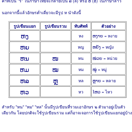
คำที่เป็น "ร" ในภาษาไทยจะกลายเป็น ລ (ล) หรือ ຮ (ฮ) ในภาษาลาว
นอกจากนี้แล้วอักษรต่ำเดี่ยวจะมีรูป ห นำดังนี้
รูปเขียนแยก
รูปเขียนรวม
ทับศัพท์
ตัวอย่าง
ຫງ
หง
ຫງາຍ = หงาย
ຫຍ
หญ
ຫຍັງ = หญัง
ຫນ
ໜ
หน
ໜ່ວຍ = หน่วย
ຫມ
ໝ
หม
ໝູ່ = หมู่
ຫລ
ຫຼ
หล
ຫຼາຍ = หลาย
ຫວ
หว
ໄຫວ = ไหว
สำหรับ "หน" "หม" "หล" นั้นมีรูปเขียนที่รวมเอาอักษร ๒ ตัวมาอยู่เป็นตัว
เดียวกัน โดยปกติจะใช้รูปเขียนรวม แต่ก็อาจเจอการใช้รูปเขียนแยกอยู่บ้าง