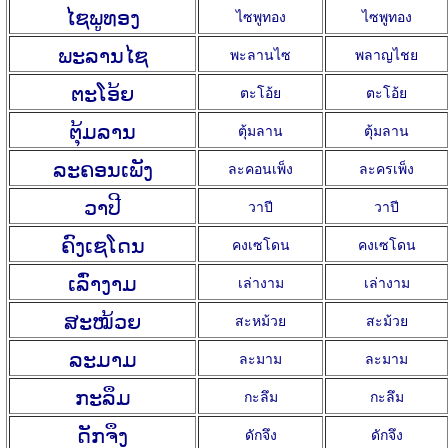
ໄຊພູທອງ
ไซพูทอง
ไซพูทอง
ພະລານໄຊ
พะลานไซ
พลาญไชย
ຕະໂອ້ຍ
ตะโอ้ย
ตะโอ้ย
ຕຸ້ມລານ
ตุ้มลาน
ตุ้มลาน
ລະຄອນເພັງ
ละคอนเพ็ง
ละครเพ็ง
ວາປີ
วาปี
วาปี
ຄົງເຊໂດນ
คงเซโดน
คงเซโดน
ເລົ່າງາມ
เล่างาม
เล่างาม
ສະໝ້ວຍ
สะหม้วย
สะม้วย
ລະມາມ
ละมาม
ละมาม
ກະລຶມ
กะลึม
กะลึม
ດັກຈຶງ
ดักจึง
ดักจึง