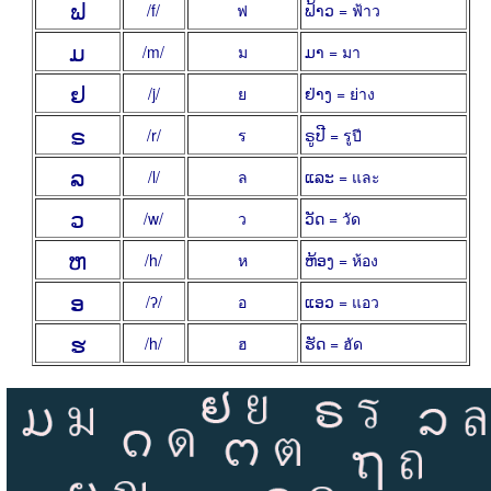
ຟ
/f/
ฟ
ຟ້າວ = ฟ้าว
ມ
/m/
ม
ມາ = มา
ຢ
/j/
ย
ຢ່າງ = ย่าง
ຣ
/r/
ร
ຣູປີ = รูปี
ລ
/l/
ล
ແລະ = และ
ວ
/w/
ว
ວັດ = วัด
ຫ
/h/
ห
ຫ້ອງ = ห้อง
ອ
/ʔ/
อ
ແອວ = แอว
ຮ
/h/
ฮ
ຮັດ = ฮัด