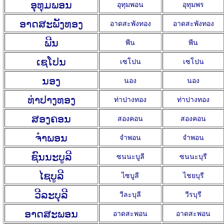
ອຸທຸມພອນ
อุทุมพอน
อุทุมพร
ອາດສະພັງທອງ
อาดสะพังทอง
อาดสะพังทอง
ພີນ
พีน
พีน
ເຊໂປນ
เซโปน
เซโปน
ນອງ
นอง
นอง
ທ່າປາງທອງ
ท่าปางทอง
ท่าปางทอง
ສອງຄອນ
สองคอน
สองคอน
ຈຳພອນ
จำพอน
จำพอน
ຊົນນະບູລີ
ซนนะบูลี
ซนนะบุรี
ໄຊບູລີ
ไซบูลี
ไชยบุรี
ວີລະບຸລີ
วีละบุลี
วีรบุรี
ອາດສະພອນ
อาดสะพอน
อาดสะพอน