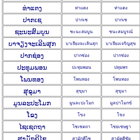
ທ່າແຕງ
ท่าแตง
ท่าแตง
ປາກເຊ
ปากเซ
ปากเซ
ຊະນະສົມບູນ
ซะนะสมบูน
ชนะสมบูรณ์
ບາຈຽງຈະເລີນສຸກ
บาเจียงจะเลินสุก
บาเจียงเจริญสุข
ປາກຊ່ອງ
ปากซ่อง
ปากช่อง
ປະທຸມພອນ
ปะทุมพอน
ปทุมพร
ໂພນທອງ
โพนทอง
โพนทอง
ສຸຂຸມາ
สุขุมา
สุขุมา
ມູນລະປະໂມກ
มูนละปะโมก
มูลปาโมกข์
ໂຂງ
โขง
โขง
ໄຊເຊດຖາ
ไซเซดถา
ไชยเชษฐา
ສາມັກຄີໄຊ
สามักคีไซ
สามัคคีชัย