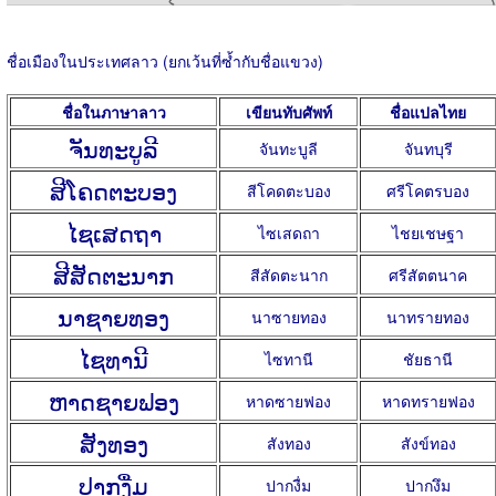
ชื่อเมืองในประเทศลาว (ยกเว้นที่ซ้ำกับชื่อแขวง)
ชื่อในภาษาลาว
เขียนทับศัพท์
ชื่อแปลไทย
ຈັນທະບູລີ
จันทะบูลี
จันทบุรี
ສີໂຄດຕະບອງ
สีโคดตะบอง
ศรีโคตรบอง
ໄຊເສດຖາ
ไซเสดถา
ไชยเชษฐา
ສີສັດຕະນາກ
สีสัดตะนาก
ศรีสัตตนาค
ນາຊາຍທອງ
นาซายทอง
นาทรายทอง
ໄຊທານີ
ไซทานี
ชัยธานี
ຫາດຊາຍຟອງ
หาดซายฟอง
หาดทรายฟอง
ສັງທອງ
สังทอง
สังข์ทอง
ປາກງື່ມ
ปากงื่ม
ปากงึม