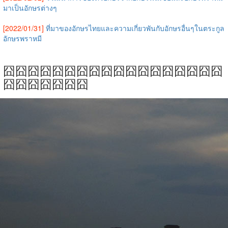
มาเป็นอักษรต่างๆ
[2022/01/31]
ที่มาของอักษรไทยและความเกี่ยวพันกับอักษรอื่นๆในตระกูล
อักษรพราหมี
囧囧囧囧囧囧囧囧囧囧囧囧囧囧囧囧囧囧
囧囧囧囧囧囧囧