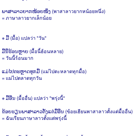
ພາສາລາວຍາກໜ້ອຍໜຶ່ງ (พาสาลาวยากหน้อยหนึ่ง)
= ภาษาลาวยากเล็กน้อย
※ ມື້ (มื้อ) แปลว่า "วัน"
ມື້ນີ້ຮ້ອນຫຼາຍ (มื้อนี้ฮ้อนหลาย)
= วันนี้ร้อนมาก
ແມ່ໄປຕະຫຼາດທຸກມື້ (แม่ไปตะหลาดทุกมื้อ)
= แม่ไปตลาดทุกวัน
※ ມື້ອື່ນ (มื้ออื่น) แปลว่า "พรุ่งนี้"
ຂ້ອຍຮຽນພາສາລາວຕັ້ງແຕ່ມື້ອື່ນ (ข้อยเฮียนพาสาลาวตั้งแต่มื้ออื่น)
= ฉันเรียนภาษาลาวตั้งแต่พรุ่งนี้