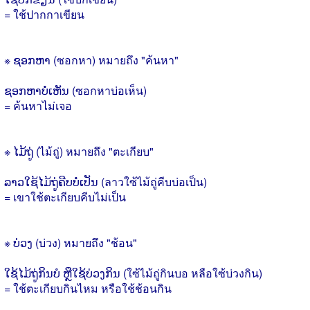
= ใช้ปากกาเขียน
※ ຊອກຫາ (ซอกหา) หมายถึง "ค้นหา"
ຊອກຫາບໍ່ເຫັນ (ซอกหาบ่อเห็น)
= ค้นหาไม่เจอ
※ ໄມ້ຖູ່ (ไม้ถู่) หมายถึง "ตะเกียบ"
ລາວໃຊ້ໄມ້ຖູ່ຄີບບໍ່ເປັນ (ลาวใซ้ไม้ถู่คีบบ่อเป็น)
= เขาใช้ตะเกียบคีบไม่เป็น
※ ບ່ວງ (บ่วง) หมายถึง "ช้อน"
ໃຊ້ໄມ້ຖູ່ກິນບໍ ຫຼືໃຊ້ບ່ວງກິນ (ใซ้ไม้ถู่กินบอ หลือใซ้บ่วงกิน)
= ใช้ตะเกียบกินไหม หรือใช้ช้อนกิน