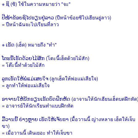
※ ຊິ (ซิ) ใช้ในความหมายว่า "จะ"
ປີໜ້າຂ້ອຍຊິໄປຮຽນຢູ່ລາວ (ปีหน้าข้อยซิไปเฮียนยู่ลาว)
= ปีหน้าฉันจะไปเรียนที่ลาว
※ ເຮັດ (เฮ็ด) หมายถึง "ทำ"
ໂຕະນີ້ເຮັດດ້ວຍໄມ້ສັກ (โตะนี้เฮ็ดด้วยไม้สัก)
= โต๊ะนี้ทำด้วยไม้สัก
ລູກເຮັດໃຫ້ພໍ່ແມ່ເສຍໃຈ (ลูกเฮ็ดให้พ่อแม่เสียใจ)
= ลูกทำให้พ่อแม่เสียใจ
ອາຈານໃຫ້ນັກຮຽນເຮັດບົດຝຶກຫັດ (อาจานให้นักเฮียนเฮ็ดบดฝึกหัด
= อาจารย์ให้นักเรียนทำแบบฝึกหัด
ມື້ວານນີ້ ຍ່າງຫຼາຍ ເຮັດໃຫ້ເຈັບຂາ (มื้อวานนี้ ญ่างหลาย เฮ็ดให้เจ็บ
ขา)
= เมื่อวานนี้ เดินเยอะ ทำให้เจ็บขา