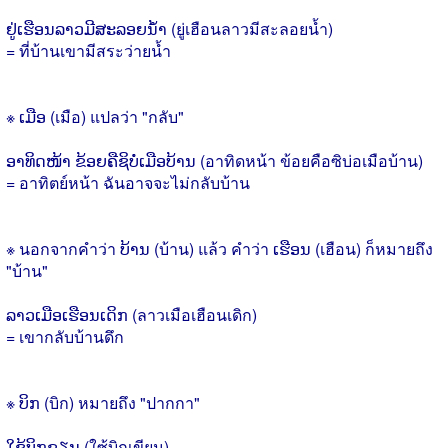
ຢູ່ເຮືອນລາວມີສະລອຍນ້ຳ (ยู่เฮือนลาวมีสะลอยน้ำ)
= ที่บ้านเขามีสระว่ายน้ำ
※ ເມືອ (เมือ) แปลว่า "กลับ"
ອາທິດໜ້າ ຂ້ອຍຄືຊິບໍ່ເມືອບ້ານ (อาทิดหน้า ข้อยคือซิบ่อเมือบ้าน)
= อาทิตย์หน้า ฉันอาจจะไม่กลับบ้าน
※ นอกจากคำว่า ບ້ານ (บ้าน) แล้ว คำว่า ເຮືອນ (เฮือน) ก็หมายถึง
"บ้าน"
ລາວເມືອເຮືອນເດິກ (ลาวเมือเฮือนเดิก)
= เขากลับบ้านดึก
※ ບິກ (บิก) หมายถึง "ปากกา"
ໃຊ້ບິກຂຽນ (ใซ้บิกเขียน)