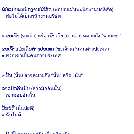
ພໍ່ບໍ່ແມ່ນພະນັກງານບໍລິສັດ (พ่อบ่อแม่นพะนักงานบอลิสัด)
= พ่อไม่ได้เป็นพนักงานบริษัท
※ ຂະເຈົ້າ (ขะเจ้า) หรือ ເຂົາເຈົ້າ (เขาเจ้า) หมายถึง "พวกเขา"
ຂະເຈົ້າແມ່ນຄົນຕ່າງປະເທດ (ขะเจ้าแม่นคนต่างปะเทด)
= พวกเขาเป็นคนต่างประเทศ
※ ນັ້ນ (นั้น) อาจหมายถึง "นั้น" หรือ "นั่น"
ລາວມັກອັນນັ້ນ (ลาวมักอันนั้น)
= เขาชอบอันนั้น
ນັ້ນບໍ່ດີ (นั้นบ่อดี)
= นั่นไม่ดี