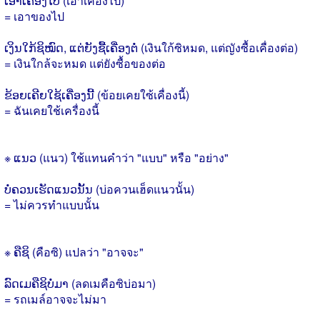
ເອົາເຄື່ອງໄປ (เอาเคื่องไป)
= เอาของไป
ເງິນໃກ້ຊິໝົດ, ແຕ່ຍັງຊື້ເຄື່ອງຕໍ່ (เงินใก้ซิหมด, แต่ญังซื้อเคื่องต่อ)
= เงินใกล้จะหมด แต่ยังซื้อของต่อ
ຂ້ອຍເຄີຍໃຊ້ເຄື່ອງນີ້ (ข้อยเคยใซ้เคื่องนี้)
= ฉันเคยใช้เครื่องนี้
※ ແນວ (แนว) ใช้แทนคำว่า "แบบ" หรือ "อย่าง"
ບໍ່ຄວນເຮັດແນວນັ້ນ (บ่อควนเฮ็ดแนวนั้น)
= ไม่ควรทำแบบนั้น
※ ຄືຊິ (คือซิ) แปลว่า "อาจจะ"
ລົດເມຄືຊິບໍ່ມາ (ลดเมคือซิบ่อมา)
= รถเมล์อาจจะไม่มา