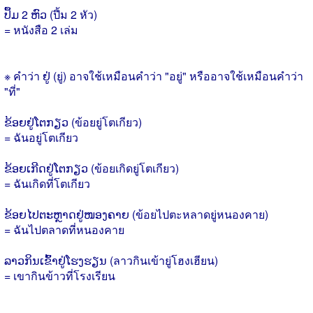
ປຶ້ມ 2 ຫົວ (ปึ้ม 2 หัว)
= หนังสือ 2 เล่ม
※ คำว่า ຢູ່ (ยู่) อาจใช้เหมือนคำว่า "อยู่" หรืออาจใช้เหมือนคำว่า
"ที่"
ຂ້ອຍຢູ່ໂຕກຽວ (ข้อยยู่โตเกียว)
= ฉันอยู่โตเกียว
ຂ້ອຍເກີດຢູ່ໂຕກຽວ (ข้อยเกิดยู่โตเกียว)
= ฉันเกิดที่โตเกียว
ຂ້ອຍໄປຕະຫຼາດຢູ່ໜອງຄາຍ (ข้อยไปตะหลาดยู่หนองคาย)
= ฉันไปตลาดที่หนองคาย
ລາວກິນເຂົ້າຢູ່ໂຮງຮຽນ (ลาวกินเข้ายู่โฮงเฮียน)
= เขากินข้าวที่โรงเรียน