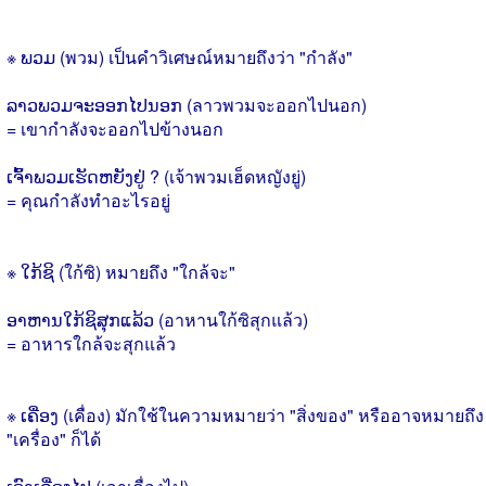
※ ພວມ (พวม) เป็นคำวิเศษณ์หมายถึงว่า "กำลัง"
ລາວພວມຈະອອກໄປນອກ (ลาวพวมจะออกไปนอก)
= เขากำลังจะออกไปข้างนอก
ເຈົ້າພວມເຮັດຫຍັງຢູ່ ? (เจ้าพวมเฮ็ดหญังยู่)
= คุณกำลังทำอะไรอยู่
※ ໃກ້ຊິ (ใก้ซิ) หมายถึง "ใกล้จะ"
ອາຫານໃກ້ຊິສຸກແລ້ວ (อาหานใก้ซิสุกแล้ว)
= อาหารใกล้จะสุกแล้ว
※ ເຄື່ອງ (เคื่อง) มักใช้ในความหมายว่า "สิ่งของ" หรืออาจหมายถึง
"เครื่อง" ก็ได้