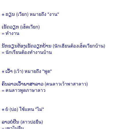
※ ຂຽນ (เวียก) หมายถึง "งาน"
ເຮັດວຽກ (เฮ็ดเวียก)
= ทำงาน
ນັກຮຽນຕ້ອງເຮັດວຽກບ້ານ (นักเฮียนต้องเฮ็ดเวียกบ้าน)
= นักเรียนต้องทำงานบ้าน
※ ເວົ້າ (เว้า) หมายถึง "พูด"
ຄົນລາວເວົ້າພາສາລາວ (คนลาวเว้าพาสาลาว)
= คนลาวพูดภาษาลาว
※ ບໍ່ (บ่อ) ใช้แทน "ไม่"
ລາວບໍ່ຢືນ (ลาวบ่อยืน)
= เขาไม่ยืน