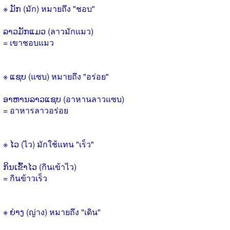
※ ມັກ (มัก) หมายถึง "ชอบ"
ລາວມັກແມວ (ลาวมักแมว)
= เขาชอบแมว
※ ແຊບ (แซบ) หมายถึง "อร่อย"
ອາຫານລາວແຊບ (อาหานลาวแซบ)
= อาหารลาวอร่อย
※ ໄວ (ไว) มักใช้แทน "เร็ว"
ກິນເຂົ້າໄວ (กินเข้าไว)
= กินข้าวเร็ว
※ ຍ່າງ (ญ่าง) หมายถึง "เดิน"