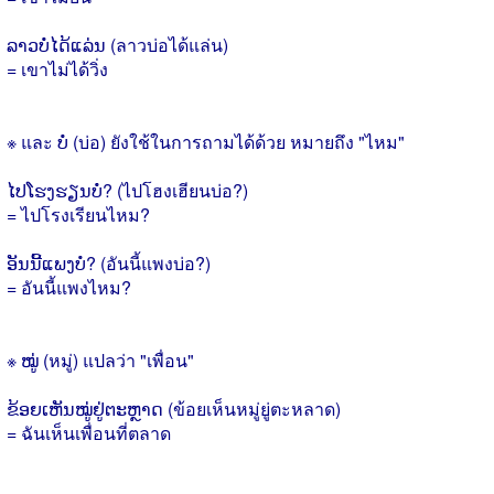
ລາວບໍ່ໄດ້ແລ່ນ (ลาวบ่อได้แล่น)
= เขาไม่ได้วิ่ง
※ และ ບໍ່ (บ่อ) ยังใช้ในการถามได้ด้วย หมายถึง "ไหม"
ໄປໂຮງຮຽນບໍ່? (ไปโฮงเฮียนบ่อ?)
= ไปโรงเรียนไหม?
ອັນນີ້ແພງບໍ່? (อันนี้แพงบ่อ?)
= อันนี้แพงไหม?
※ ໝູ່ (หมู่) แปลว่า "เพื่อน"
ຂ້ອຍເຫັນໝູ່ຢູ່ຕະຫຼາດ (ข้อยเห็นหมู่ยู่ตะหลาด)
= ฉันเห็นเพื่อนที่ตลาด