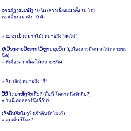
ລາວລ້ຽງແມວຕັ້ງ 10 ໂຕ (ลาวเลี้ยงแมวตั้ง 10 โต)
เขาเลี้ยงแมวตั้ง 10 ตัว
※ ໝາກໄມ້ (หมากไม้) หมายถึง "ผลไม้"
ຢູ່ເມືອງລາວມີໝາກໄມ້ຫຼາຍຊະນິດ (ยู่เมืองลาวมีหมากไม้หลายซะ
นิด)
= ที่เมืองลาวมีผลไม้หลายชนิด
※ ຈັກ (จัก) หมายถึง "กี่"
ມື້ນີ້ ໂດລາໜຶ່ງຈັກກີບ? (มื้อนี้ โดลาหนึ่งจักกีบ?)
= วันนี้ ดอลลาร์นึงกี่กีบ?
ເຈົ້າຕື່ນຈັກໂມງ? (เจ้าตื่นจักโมง?)
= คุณตื่นกี่โมง?