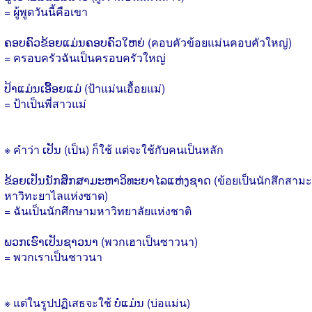
= ผู้พูดวันนี้คือเขา
ຄອບຄົວຂ້ອຍແມ່ນຄອບຄົວໃຫຍ່ (คอบคัวข้อยแม่นคอบคัวใหญ่)
= ครอบครัวฉันเป็นครอบครัวใหญ่
ປ້າແມ່ນເອື້ອຍແມ່ (ป้าแม่นเอื้อยแม่)
= ป้าเป็นพี่สาวแม่
※ คำว่า ເປັນ (เป็น) ก็ใช้ แต่จะใช้กับคนเป็นหลัก
ຂ້ອຍເປັນນັກສຶກສາມະຫາວິທະຍາໄລແຫ່ງຊາດ (ข้อยเป็นนักสึกสามะ
หาวิทะยาไลแห่งซาด)
= ฉันเป็นนักศึกษามหาวิทยาลัยแห่งชาติ
ພວກເຮົາເປັນຊາວນາ (พวกเฮาเป็นซาวนา)
= พวกเราเป็นชาวนา
※ แต่ในรูปปฏิเสธจะใช้ ບໍ່ແມ່ນ (บ่อแม่น)