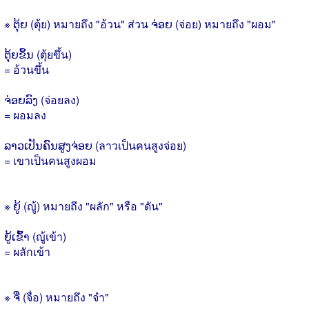
※ ຕຸ້ຍ (ตุ้ย) หมายถึง "อ้วน" ส่วน ຈ່ອຍ (จ่อย) หมายถึง "ผอม"
ຕຸ້ຍຂຶ້ນ (ตุ้ยขึ้น)
= อ้วนขึ้น
ຈ່ອຍລົງ (จ่อยลง)
= ผอมลง
ລາວເປັນຄົນສູງຈ່ອຍ (ลาวเป็นคนสูงจ่อย)
= เขาเป็นคนสูงผอม
※ ຍູ້ (ญู้) หมายถึง "ผลัก" หรือ "ดัน"
ຍູ້ເຂົ້າ (ญู้เข้า)
= ผลักเข้า
※ ຈື່ (จื่อ) หมายถึง "จำ"