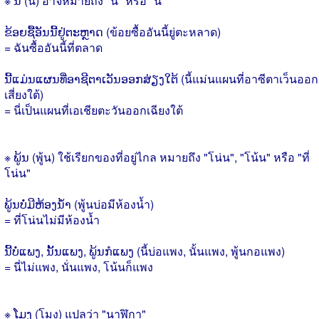
※ ນີ້ (นี้) อาจหมายถึง "นี้" หรือ "นี่"
ຂ້ອຍຊື້ອັນນີ້ຢູ່ຕະຫຼາດ (ข้อยซื้ออันนี้ยู่ตะหลาด)
= ฉันซื้ออันนี้ที่ตลาด
ນີ້ແມ່ນແຜນທີ່ອາຊີຕາເວັນອອກສ່ຽງໃຕ້ (นี้แม่นแผนที่อาซีตาเว็นออก
เสี่ยงใต้)
= นี่เป็นแผนที่เอเชียตะวันออกเฉียงใต้
※ ພູ້ນ (พู้น) ใช้เรียกของที่อยู่ไกล หมายถึง "โน่น", "โน้น" หรือ "ที่
โน่น"
ພູ້ນບໍ່ມີຫ້ອງນ້ຳ (พู้นบ่อมีห้องน้ำ)
= ที่โน่นไม่มีห้องน้ำ
ນີ້ບໍ່ແພງ, ນັ້ນແພງ, ພູ້ນກໍແພງ (นี้บ่อแพง, นั้นแพง, พู้นกอแพง)
= นี่ไม่แพง, นั่นแพง, โน้นก็แพง
※ ໂມງ (โมง) แปลว่า "นาฬิกา"