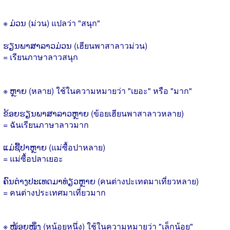
※ ມ່ວນ (ม่วน) แปลว่า "สนุก"
ຮຽນພາສາລາວມ່ວນ (เฮียนพาสาลาวม่วน)
= เรียนภาษาลาวสนุก
※ ຫຼາຍ (หลาย) ใช้ในความหมายว่า "เยอะ" หรือ "มาก"
ຂ້ອຍຮຽນພາສາລາວຫຼາຍ (ข้อยเฮียนพาสาลาวหลาย)
= ฉันเรียนภาษาลาวมาก
ແມ່ຊື້ປາຫຼາຍ (แม่ซื้อปาหลาย)
= แม่ซื้อปลาเยอะ
ຄົນຕ່າງປະເທດມາທ່ຽວຫຼາຍ (คนต่างปะเทดมาเที่ยวหลาย)
= คนต่างประเทศมาเที่ยวมาก
※ ໜ້ອຍໜຶ່ງ (หน้อยหนึ่ง) ใช้ในความหมายว่า "เล็กน้อย"