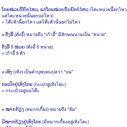
ໂຕະໜ່ວຍນີ້ຍົກໄຫວ, ແຕ່ໂຕະໜ່ວຍນັ້ນຍົກບໍ່ໄຫວ (โตะหน่วยนี้ยกไหว
แต่โตะหน่วยนั้นยกบ่อไหว)
= โต๊ะตัวนี้ยกไหว แต่โต๊ะตัวนั้นยกไม่ไหว
※ ຕັ່ງອີ້ (ตั่งอี้) หมายถึง "เก้าอี้" มีลักษณนามเป็น "หน่วย"
ຕັ່ງອີ້ 5 ໜ່ວຍ (ตั่งอี้ 5 หน่วย)
= เก้าอี้ 5 ตัว
※ ເທິງ (เทิง) เป็นคำบุพบทแปลว่า "บน"
ກະເປົາຢູ່ເທິງໂຕະ (กะเปายู่เทิงโตะ)
= กระเป๋าอยู่บนโต๊ะ
※ ໝາກກ້ຽງ (หมากเกี้ยง) หมายถึง "ส้ม"
ມີໝາກກ້ຽງຢູ່ເທິງໂຕະ (มีหมากเกี้ยงอยู่เทิงโตะ)