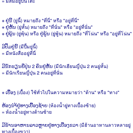
= มีส้มอยู่บนโต๊ะ
※ ຢູ່ນີ້ (ยู่นี้) หมายถึง "ที่นี่" หรือ "อยู่ที่นี่"
※ ຢູ່ຫັ້ນ (ยู่หั้น) หมายถึง "ที่นั่น" หรือ "อยู่ที่นั่น"
※ ຢູ່ພຸ້ນ (ยู่พุ้น) หรือ ຢູ່ພູ້ນ (ยู่พู้น) หมายถึง "ที่โน่น" หรือ "อยู่ที่โน่น"
ມີປຶ້ມຢູ່ນີ້ (มีปึ้มยู่นี้)
= มีหนังสืออยู่ที่นี่
ມີນັກຮຽນຍີ່ປຸ່ນ 2 ຄົນຢູ່ຫັ້ນ (มีนักเฮียนญี่ปุ่น 2 คนยู่หั้น)
= มีนักเรียนญี่ปุ่น 2 คนอยู่ที่นั่น
※ ເບຶື້ອງ (เบื้อง) ใช้ทั่วไปในความหมายว่า "ด้าน" หรือ "ทาง"
ຫ້ອງນຳ້ຢູ່ທາງເບຶື້ອງຊ້າຍ (ห้องน้ำยู่ทางเบื้องซ้าย)
= ห้องน้ำอยู่ทางด้านซ้าย
ມີຮ້ານອາຫານລາວຫຼາຍຢູ່ທາງເບື້ອງຂວາ (มีฮ้านอาหานลาวหลายยู่
ทางเบื้องขวา)