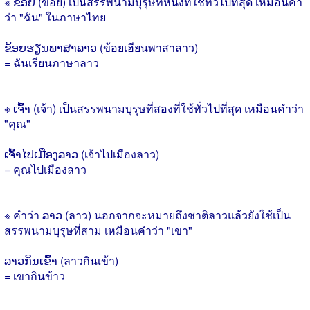
※ ຂ້ອຍ (ข้อย) เป็นสรรพนามบุรุษที่หนึ่งที่ใช้ทั่วไปที่สุด เหมือนคำ
ว่า "ฉัน" ในภาษาไทย
ຂ້ອຍຮຽນພາສາລາວ (ข้อยเฮียนพาสาลาว)
= ฉันเรียนภาษาลาว
※ ເຈົ້າ (เจ้า) เป็นสรรพนามบุรุษที่สองที่ใช้ทั่วไปที่สุด เหมือนคำว่า
"คุณ"
ເຈົ້າໄປເມືອງລາວ (เจ้าไปเมืองลาว)
= คุณไปเมืองลาว
※ คำว่า ລາວ (ลาว) นอกจากจะหมายถึงชาติลาวแล้วยังใช้เป็น
สรรพนามบุรุษที่สาม เหมือนคำว่า "เขา"
ລາວກິນເຂົ້າ (ลาวกินเข้า)
= เขากินข้าว