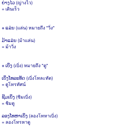
ຍ່າງໄວ (ญ่างไว)
= เดินเร็ว
※ ແລ່ນ (แล่น) หมายถึง "วิ่ง"
ມ້າແລ່ນ (ม้าแล่น)
= ม้าวิ่ง
※ ເບິ່ງ (เบิ่ง) หมายถึง "ดู"
ເບິ່ງໂທລະທັດ (เบิ่งโทละทัด)
= ดูโทรทัศน์
ຊີມເບິ່ງ (ซิมเบิ่ง)
= ชิมดู
ລອງໂທຫາເບິ່ງ (ลองโทหาเบิ่ง)
= ลองโทรหาดู