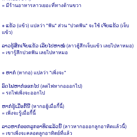
= มีร้านอาหารลาวเยอะที่ทางด้านขวา
※ ແຂ້ວ (แข้ว) แปลว่า "ฟัน" ส่วน "ปวดฟัน" จะใช้ ເຈັບແຂ້ວ (เจ็บ
แข้ว)
ລາວຮູ້ສຶກເຈັບແຂ້ວ ເລີຍໄປຫາໝໍ (ลาวฮู้สึกเจ็บแข้ว เลยไปหาหมอ)
= เขารู้สึกปวดฟัน เลยไปหาหมอ
※ ຫາກໍ (หากอ) แปลว่า "เพิ่งจะ"
ລົດໄຟຫາກໍອອກໄປ (ลดไฟหากอออกไป)
= รถไฟเพิ่งจะออกไป
ຫາກໍຮູ້ເມື່ອກີ້ນີ້ (หากอฮู้เมื่อกี้นี้)
= เพิ่งจะรู้เมื่อกี้นี้
ລາວຫາກໍອອກລູກອາທິດແລ້ວນີ້ (ลาวหากอออกลูกอาทิดแล้วนี้)
= เขาเพิ่งจะคลอดลูกอาทิตย์ที่แล้ว