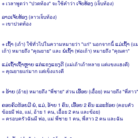
※ เวลาพูดว่า "ปวดท้อง" จะใช้คำว่า ເຈັບທ້ອງ (เจ็บท้อง)
ລາວເຈັບທ້ອງ (ลาวเจ็บท้อง)
= เขาปวดท้อง
※ ເຖົ້າ (เถ้า) ใช้ทั่วไปในความหมายว่า "แก่" นอกจากนี้ ແມ່ເຖົ້າ (แม
เถ้า) หมายถึง "คุณยาย" และ ພໍ່ເຖົ້າ (พ่อเถ้า) หมายถึง "คุณตา"
ແມ່ເຖົ້າເຖົ້າຫຼາຍ ແຕ່ແຂງແຮງດີ (แม่เถ้าเถ้าหลาย แต่แขงแฮงดี)
= คุณยายแก่มาก แต่เข็งแรงดี
※ ອ້າຍ (อ้าย) หมายถึง "พี่ชาย" ส่วน ເອື້ອຍ (เอื้อย) หมายถึง "พี่สาว
ຄອບຄົວຂ້ອຍມີ ພໍ່, ແມ່, ອ້າຍ 1 ຄົນ, ເອື້ອຍ 2 ຄົນ ແລະຂ້ອຍ (คอบคัว
ข้อยมี พ่อ, แม่, อ้าย 1 คน, เอื้อย 2 คน และข้อย)
= ครอบครัวฉันมี พ่อ, แม่ พี่ชาย 1 คน, พี่สาว 2 คน และฉัน