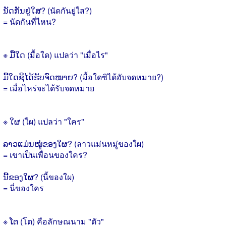
ນັດກັນຢູ່ໃສ? (นัดกันยู่ใส?)
= นัดกันที่ไหน?
※ ມື້ໃດ (มื้อใด) แปลว่า "เมื่อไร"
ມື້ໃດຊິໄດ້ຮັບຈົດໝາຍ? (มื้อใดซิได้ฮับจดหมาย?)
= เมื่อไหร่จะได้รับจดหมาย
※ ໃຜ (ใผ) แปลว่า "ใคร"
ລາວແມ່ນໝູ່ຂອງໃຜ? (ลาวแม่นหมู่ของใผ)
= เขาเป็นเพื่อนของใคร?
ນີ້ຂອງໃຜ? (นี้ของใผ)
= นี่ของใคร
※ ໂຕ (โต) คือลักษณนาม "ตัว"