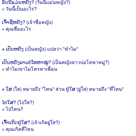
ອັນນີ້ແມ່ນຫຍັງ? (วันนี้แม่นหญัง?)
= วันนี้เป็นอะไร?
ເຈົ້າຊື່ຫຍັງ? (เจ้าซื่อหญัง)
= คุณชื่ออะไร
※ ເປັນຫຍັງ (เป็นหญัง) แปลว่า "ทำไม"
ເປັນຫຍັງລາວບໍ່ໂທຫາໝູ່? (เป็นหญังลาวบ่อโทหาหมู่?)
= ทำไมเขาไม่โทรหาเพื่อน
※ ໃສ (ใส) หมายถึง "ไหน" ส่วน ຢູ່ໃສ (ยู่ใส) หมายถึง "ที่ไหน"
ໄປໃສ? (ไปใส?)
= ไปไหน?
ເຈົ້ົ້າເກີດຢູ່ໃສ? (เจ้าเกิดยู่ใส?)
= คุณเกิดที่ไหน