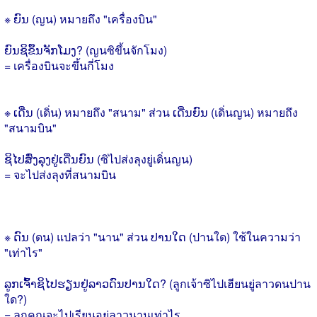
※ ຍົນ (ญน) หมายถึง "เครื่องบิน"
ຍົນຊິຂຶ້ນຈັກໂມງ? (ญนซิขึ้นจักโมง)
= เครื่องบินจะขึ้นกี่โมง
※ ເດີ່ນ (เดิ่น) หมายถึง "สนาม" ส่วน ເດີ່ນຍົນ (เดิ่นญน) หมายถึง
"สนามบิน"
ຊິໄປສົ່ງລຸງຢູ່ເດີ່ນຍົນ (ซิไปส่งลุงยู่เดิ่นญน)
= จะไปส่งลุงที่สนามบิน
※ ດົນ (ดน) แปลว่า "นาน" ส่วน ປານໃດ (ปานใด) ใช้ในความว่า
"เท่าไร"
ລູກເຈົ້າຊິໄປຮຽນຢູ່ລາວດົນປານໃດ? (ลูกเจ้าซิไปเฮียนยู่ลาวดนปาน
ใด?)
= ลูกคุณจะไปเรียนอยู่ลาวนานเท่าไร