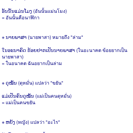
ອັນນັ້ນແມ່ນໂມງ (อันนั้นแม่นโมง)
= อันนั้นคือนาฬิกา
※ ນາຍພາສາ (นายพาสา) หมายถึง "ล่าม"
ໃນອະນາຄົດ ຂ້ອຍຢາກເປັນນາຍພາສາ (ในอะนาคต ข้อยยากเป็น
นายพาสา)
= ในอนาคต ฉันอยากเป็นล่าม
※ ດຸໝັ່ນ (ดุหมั่น) แปลว่า "ขยัน"
ແມ່ເປັນຄົນດຸໝັ່ນ (แม่เป็นคนดุหมั่น)
= แม่เป็นคนขยัน
※ ຫຍັງ (หญัง) แปลว่า "อะไร"