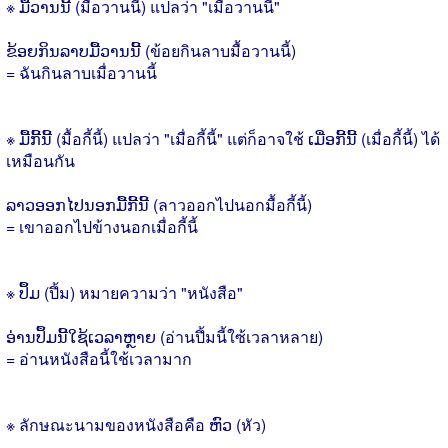
※ ມື້ວານນີ້ (มื้อวานนี้) แปลว่า "เมื่อวานนี้"
ຂ້ອຍກິນລາບມື້ວານນີ້ (ข้อยกินลาบมื้อวานนี้)
= ฉันกินลาบเมื่อวานนี้
※ ມື້ກີ້ນີ້ (มื้อกี้นี้) แปลว่า "เมื่อกี้นี้" แต่ก็อาจใช้ ເມື່ອກີ້ນີ້ (เมื่อกี้นี้) ได้
เหมือนกัน
ລາວອອກໄປນອກມື້ກີ້ນີ້ (ลาวออกไปนอกมื้อกี้นี้)
= เขาออกไปข้างนอกเมื่อกี้นี้
※ ປຶ້ມ (ปึ้ม) หมายความว่า "หนังสือ"
ອ່ານປຶ້ມນີ້ໃຊ້ເວລາຫຼາຍ (อ่านปึ้มนี้ใซ้เวลาหลาย)
= อ่านหนังสือนี้ใช้เวลามาก
※ ลักษณะนามของหนังสือคือ ຫົວ (หัว)