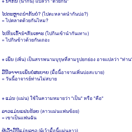
※ ນຳກັນ (นำกัน) แปลว่า "ด้วยกัน"
ໄປຕະຫຼາດນຳກັນບໍ່? (ไปตะหลาดนำกันบ่อ?)
= ไปตลาดด้วยกันไหม?
ໄປກິນເຂົ້ານຳກັນເທາະ (ไปกินเข้านำกันเทาะ)
= ไปกินข้าวด้วยกันเถอะ
※ ເພິ່ນ (เพิ่น) เป็นสรรพนามบุรุษที่สามรูปยกย่อง อาจแปลว่า "ท่าน
ມື້ນີ້ອາຈານເພິ່ນບໍ່ສະບາຍ (มื้อนี้อาจานเพิ่นบ่อสะบาย)
= วันนี้อาจารย์ท่านไม่สบาย
※ ແມ່ນ (แม่น) ใช้ในความหมายว่า "เป็น" หรือ "คือ"
ລາວແມ່ນແຟນຂ້ອຍ (ลาวแม่นแฟนข้อย)
= เขาเป็นแฟนฉัน
ຜູ້ເວົ້າມື້ນີ້ແມ່ນລາວ (ผู้เว้ามื้อนี้แม่นลาว)