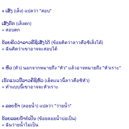
※ ເສັງ (เส็ง) แปลว่า "สอบ"
ເສັງຕົກ (เส็งตก)
= สอบตก
ຂ້ອຍຄິດວ່າລາວຄືຊິເສັງໄດ້ (ข้อยคิดว่าลาวคือซิเส็งได้)
= ฉันคิดว่าเขาอาจจะสอบได้
※ ຫົວ (หัว) นอกจากหมายถึง "หัว" แล้วอาจหมายถึง "หัวเราะ"
ເຮັດແນວນີ້ລາວຄືຊິຫົວ (เฮ็ดแนวนี้ลาวคือซิหัว)
= ทำแบบนี้เขาอาจจะหัวเราะ
※ ລອຍນ້ຳ (ลอยน้ำ) แปลว่า "ว่ายน้ำ"
ຂ້ອຍລອຍນ້ຳບໍ່ເປັນ (ข้อยลอยน้ำบ่อเป็น)
= ฉันว่ายน้ำไม่เป็น