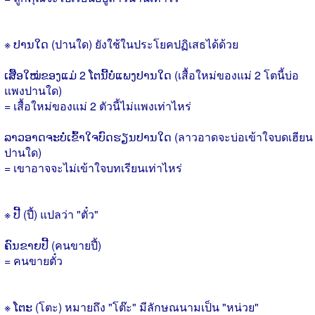
※ ປານໃດ (ปานใด) ยังใช้ในประโยคปฏิเสธได้ด้วย
ເສື້ອໃໝ່ຂອງແມ່ 2 ໂຕນີ້ບໍ່ແພງປານໃດ (เสื้อใหม่ของแม่ 2 โตนี้บ่อ
แพงปานใด)
= เสื้อใหม่ของแม่ 2 ตัวนี้ไม่แพงเท่าไหร่
ລາວອາດຈະບໍ່ເຂົ້າໃຈບົດຮຽນປານໃດ (ลาวอาดจะบ่อเข้าใจบดเฮียน
ปานใด)
= เขาอาจจะไม่เข้าใจบทเรียนเท่าไหร่
※ ປີ້ (ปี้) แปลว่า "ตั๋ว"
ຄົນຂາຍປີ້ (คนขายปี้)
= คนขายตั๋ว
※ ໂຕະ (โตะ) หมายถึง "โต๊ะ" มีลักษณนามเป็น "หน่วย"