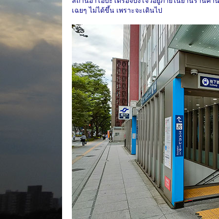
สถานีอาโอบะโดริอิจิบังโจวอยู่ภายในย่านร้านคานี้ 
เฉยๆ ไม่ได้ขึ้น เพราะจะเดินไป