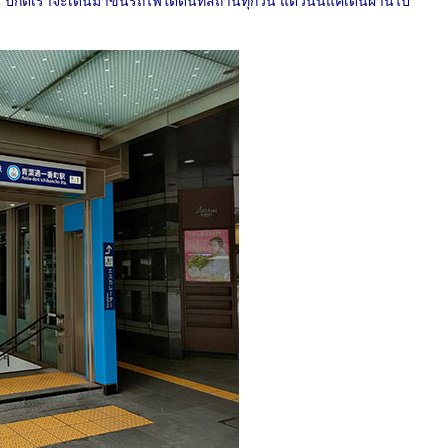
ปกติเราจะเดินมาขึ้นรถไฟใต้ดินที่สถานีทุกวัน แต่วันนี้แค่เดินผ่านไป