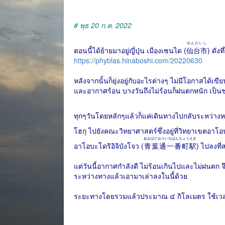
# พุธ 20 ก.ค. 2022
せんだいし
ตอนนี้ได้ย้ายมาอยู่ญี่ปุ่น เมืองเซนได (
仙台市
) ดัง
https://phyblas.hinaboshi.com/20220630
หลังจากนั้นก็ยุ่งอยู่กับอะไรต่างๆ ไม่มีโอกาสได้
และอากาศร้อน บางวันถึงไม่ร้อนก็ฝนตกหนัก เป็นช่วง
ทุกๆวันโดยหลักๆแล้วก็แค่เดินทางไปกลับระหว่างหอ
โฮกุ ไปยังคณะวิทยาศาสตร์ซึ่งอยู่ที่วิทยาเขตอาโ
あおばどおりいちばんちょうえき
อาโอบะโดริอิจิบังโจว (
青葉通一番町駅
) ไปลงที
แต่วันนี้อากาศกำลังดี ไม่ร้อนเกินไปและไม่ฝนตก 
ระหว่างทางแล้วเอามาเล่าลงในนี้ด้วย
ระยะทางโดยรวมแล้วประมาณ ๔ กิโลเมตร ใช้เวล