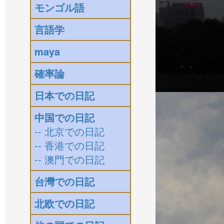
モンゴル語
言語学
maya
確率論
日本での日記
中国での日記
-- 北京での日記
-- 香港での日記
-- 澳門での日記
台灣での日記
北欧での日記