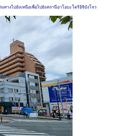
ินทางไปยังเหนือเพื่อไปยังสถานีอาโอบะโดริอิจิบังโจว