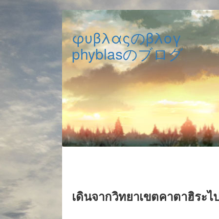
φυβλαςのβλογ
phyblasのブログ
เดินจากวิทยาเขตคาตาฮิระไป