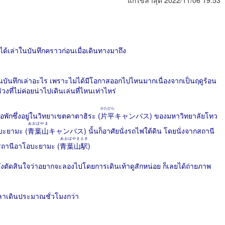
แก้ไขล่าสุด 2022/11/06 19:53
ที่ได้เล่าในบันทึกคราวก่อนเมื่อเดินทางมาถึง
เขียนบันทึกเล่าอะไร เพราะไม่ได้มีโอกาสออกไปไหนมากเนื่องจากเป็นฤดูร้อน
ที่ไม่ค่อยน่าไปเดินเล่นที่ไหนเท่าไหร่
かたひら
พักซึ่งอยู่ในวิทยาเขตคาตาฮิระ (
片平
キャンパス) ของมหาวิทยาลัยโทว
あおばやま
อบะยามะ (
青葉山
キャンパス) นั้นก็อาศัยนั่งรถไฟใต้ดิน โดยนั่งจากสถานี
あおばやまえき
่สถานีอาโอบะยามะ (
青葉山駅
)
จึงตัดสินใจว่าอยากจะลองไปโดยการเดินเท้าดูสักหน่อย ก็เลยได้ถ่ายภาพ
าเดินประมาณชั่วโมงกว่า