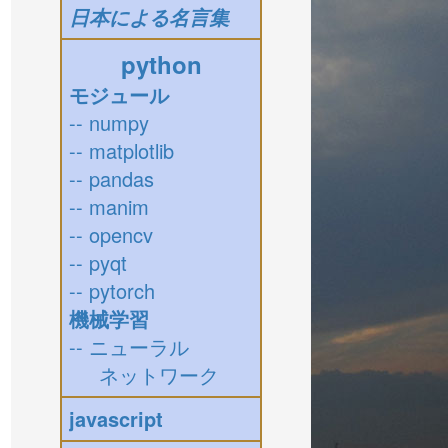
日本による名言集
python
モジュール
-- numpy
-- matplotlib
-- pandas
-- manim
-- opencv
-- pyqt
-- pytorch
機械学習
-- ニューラル
ネットワーク
javascript