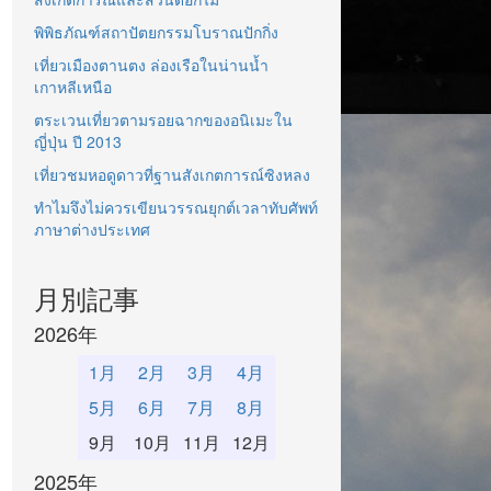
พิพิธภัณฑ์สถาปัตยกรรมโบราณปักกิ่ง
เที่ยวเมืองตานตง ล่องเรือในน่านน้ำ
เกาหลีเหนือ
ตระเวนเที่ยวตามรอยฉากของอนิเมะใน
ญี่ปุ่น ปี 2013
เที่ยวชมหอดูดาวที่ฐานสังเกตการณ์ซิงหลง
ทำไมจึงไม่ควรเขียนวรรณยุกต์เวลาทับศัพท์
ภาษาต่างประเทศ
月別記事
2026年
1月
2月
3月
4月
5月
6月
7月
8月
9月
10月
11月
12月
2025年