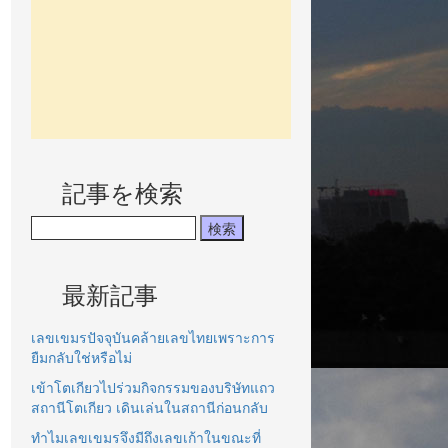
記事を検索
最新記事
เลขเขมรปัจจุบันคล้ายเลขไทยเพราะการ
ยืมกลับใช่หรือไม่
เข้าโตเกียวไปร่วมกิจกรรมของบริษัทแถว
สถานีโตเกียว เดินเล่นในสถานีก่อนกลับ
ทำไมเลขเขมรจึงมีถึงเลขเก้าในขณะที่