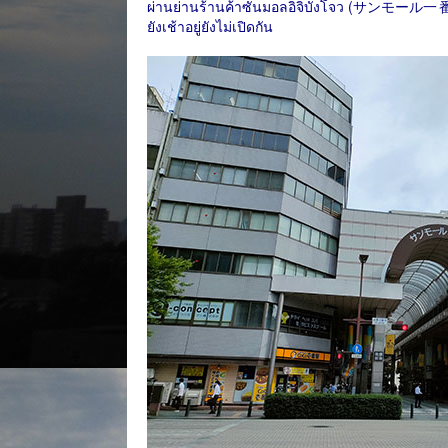
ผ่านย่านร้านค้าซันมอลอิจิบังโจว (サンモール
一
ยังเช้าอยู่ยังไม่เปิดกัน