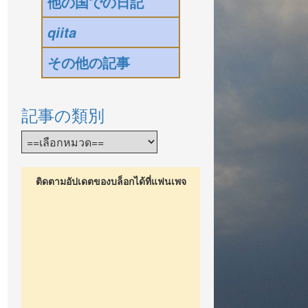
他の国での日記
qiita
その他の記事
記事の類別
ติดตามอัปเดตของบล็อกได้ที่แฟนเพจ