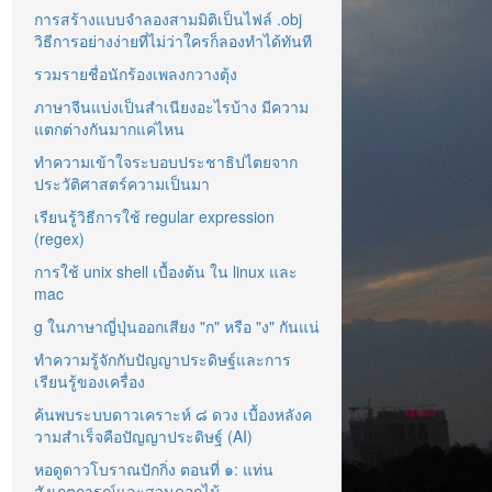
การสร้างแบบจำลองสามมิติเป็นไฟล์ .obj
วิธีการอย่างง่ายที่ไม่ว่าใครก็ลองทำได้ทันที
รวมรายชื่อนักร้องเพลงกวางตุ้ง
ภาษาจีนแบ่งเป็นสำเนียงอะไรบ้าง มีความ
แตกต่างกันมากแค่ไหน
ทำความเข้าใจระบอบประชาธิปไตยจาก
ประวัติศาสตร์ความเป็นมา
เรียนรู้วิธีการใช้ regular expression
(regex)
การใช้ unix shell เบื้องต้น ใน linux และ
mac
g ในภาษาญี่ปุ่นออกเสียง "ก" หรือ "ง" กันแน่
ทำความรู้จักกับปัญญาประดิษฐ์และการ
เรียนรู้ของเครื่อง
ค้นพบระบบดาวเคราะห์ ๘ ดวง เบื้องหลังค
วามสำเร็จคือปัญญาประดิษฐ์ (AI)
หอดูดาวโบราณปักกิ่ง ตอนที่ ๑: แท่น
สังเกตการณ์และสวนดอกไม้