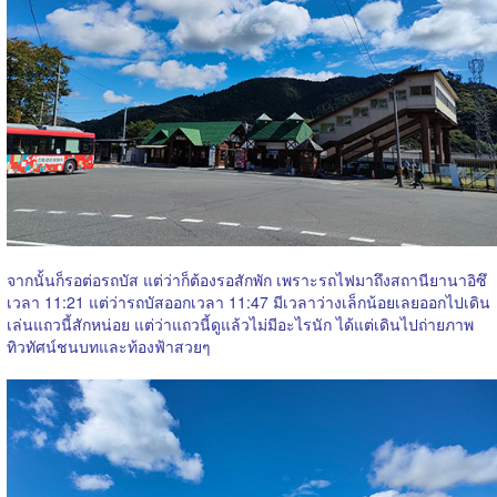
จากนั้นก็รอต่อรถบัส แต่ว่าก็ต้องรอสักพัก เพราะรถไฟมาถึงสถานียานาอิซึ
เวลา 11:21 แต่ว่ารถบัสออกเวลา 11:47 มีเวลาว่างเล็กน้อยเลยออกไปเดิน
เล่นแถวนี้สักหน่อย แต่ว่าแถวนี้ดูแล้วไม่มีอะไรนัก ได้แต่เดินไปถ่ายภาพ
ทิวทัศน์ชนบทและท้องฟ้าสวยๆ