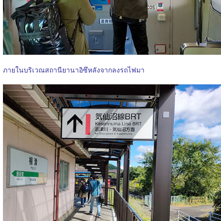
ภายในบริเวณสถานียานาอิซึหลังจากลงรถไฟมา