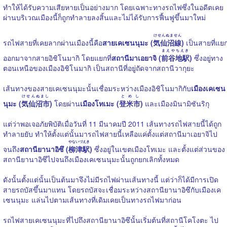
ทำให้ได้รับความเสียหายเป็นอย่างมาก โดยเฉพาะทางรถไฟซึ่งในอดีตเคย
ผ่านบริเวณเมืองนี้ก็ถูกทำลายลงสิ้นและไม่ได้รับการฟื้นฟูขึ้นมาใหม่
けせんぬません
รถไฟสายที่เคยลากผ่านเมืองนี้คือ
สายเคเซนนุมะ (
気仙沼線
)
เป็นสายที่แย
まえやちえき
ออกมาจากสายอิชิโนมากิ โดยแยกที่
สถานีมาเอยาจิ (
前谷地駅
)
ซึ่งอยู่ทาง
ตอนเหนือของเมืองอิชิโนมากิ เป็นสถานีที่อยู่ถัดจากสถานีวากุยะ
เส้นทางของสายเคเซนนุมะนั้นเชื่อมระหว่างเมืองอิชิโนมากิกับ
เมืองเคเซน
けせんぬまし
とめし
นุมะ (
気仙沼市
)
โดยผ่าน
เมืองโทเมะ (
登米市
)
และเมืองมินามิซันริกุ
แต่ว่าพอเจอภัยพิบัติเมื่อวันที่ 11 มีนาคมปี 2011 เส้นทางรถไฟสายนี้ได้ถูก
ทำลายยับ ทำให้ตั้งแต่นั้นมารถไฟสายนี้เหลือแค่ตั้งแต่สถานีมาเอยาจิไป
やないづえき
จนถึง
สถานียานาอิซึ (
柳津駅
)
ซึ่งอยู่ในเขตเมืองโทเมะ และตั้งแต่ส่วนของ
สถานียานาอิซึไปจนถึงเมืองเคเซนนุมะนั้นถูกยกเลิกทั้งหมด
ดังนั้นตั้งแต่นั้นเป็นต้นมาจึงไม่มีรถไฟผ่านเส้นทางนี้ แต่ว่าก็ได้มีการเปิด
สายรถบัสขึ้นมาแทน โดยรถบัสจะเชื่อมระหว่างสถานียานาอิซึกับเมืองเค
เซนนุมะ แล่นไปตามเส้นทางที่เดิมเคยเป็นทางรถไฟมาก่อน
รถไฟสายเคเซนนุมะที่ไปถึงสถานียานาอิซึนั้นเริ่มต้นที่สถานีโคโงตะ ไป