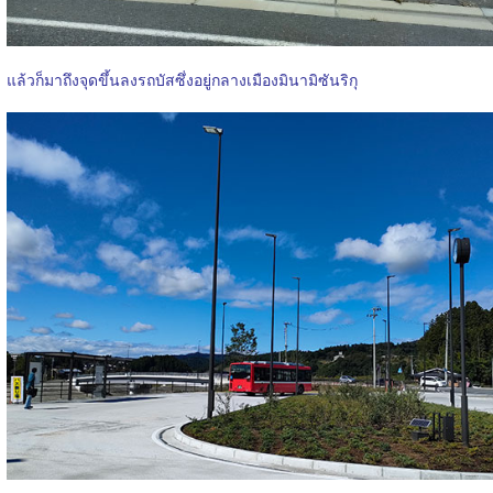
แล้วก็มาถึงจุดขึ้นลงรถบัสซึ่งอยู่กลางเมืองมินามิซันริกุ