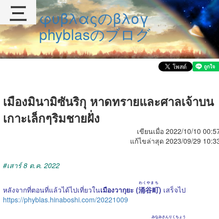
三
φυβλαςのβλογ
phyblasのブログ
เมืองมินามิซันริกุ หาดทรายและศาลเจ้าบน
เกาะเล็กๆริมชายฝั่ง
เขียนเมื่อ 2022/10/10 00:5
แก้ไขล่าสุด 2023/09/29 10:3
#เสาร์ 8 ต.ค. 2022
わくやまち
หลังจากที่ตอนที่แล้วได้ไปเที่ยวใน
เมืองวากุยะ (
涌谷町
)
เสร็จไป
https://phyblas.hinaboshi.com/20221009
みなみさんりくちょう