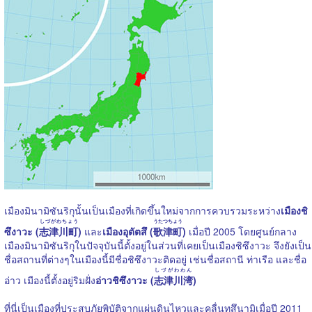
เมืองมินามิซันริกุนั้นเป็นเมืองที่เกิดขึ้นใหม่จากการควบรวมระหว่าง
เมืองชิ
しづがわちょう
うたつちょう
ซึงาวะ (
志津川町
)
และ
เมืองอุตัตสึ (
歌津町
)
เมื่อปี 2005 โดยศูนย์กลาง
เมืองมินามิซันริกุในปัจจุบันนี้ตั้งอยู่ในส่วนที่เคยเป็นเมืองชิซึงาวะ จึงยังเป็น
ชื่อสถานที่ต่างๆในเมืองนี้มีชื่อชิซึงาวะติดอยู่ เช่นชื่อสถานี ท่าเรือ และชื่อ
しづがわわん
อ่าว เมืองนี้ตั้งอยู่ริมฝั่ง
อ่าวชิซึงาวะ (
志津川湾
)
ที่นี่เป็นเมืองที่ประสบภัยพิบัติจากแผ่นดินไหวและคลื่นทสึนามิเมื่อปี 2011