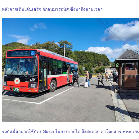
หลังจากเดินเล่นเสร็จ ก็กลับมารอบัส ซึ่งมาถึงตามเวลา
รถบัสนี้สามาถใช้บัตร Suica ในการจ่ายได้ จึงสะดวก ค่าโดยสาร ๓๓๐ เย