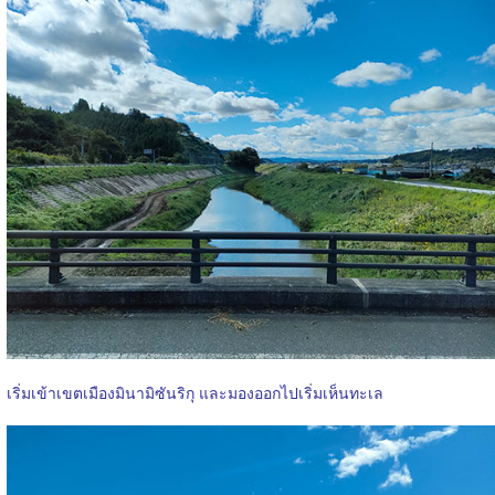
เริ่มเข้าเขตเมืองมินามิซันริกุ และมองออกไปเริ่มเห็นทะเล