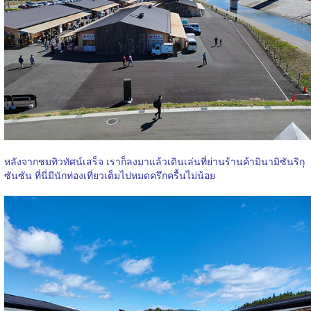
หลังจากชมทิวทัศน์เสร็จ เราก็ลงมาแล้วเดินเล่นที่ย่านร้านค้ามินามิซันริกุ
ซันซัน ที่นี่มีนักท่องเที่ยวเต็มไปหมดครึกครื้นไม่น้อย