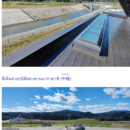
なかはし
ที่เห็นสวยๆนี่คือสะพานนากาฮาชิ (
中橋
)