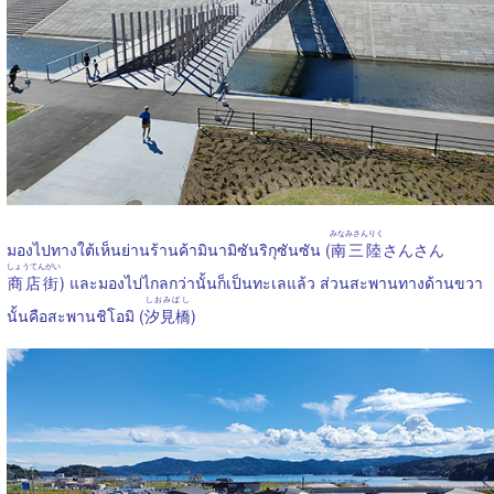
みなみさんりく
มองไปทางใต้เห็นย่านร้านค้ามินามิซันริกุซันซัน (
南三陸
さんさん
しょうてんがい
商店街
) และมองไปไกลกว่านั้นก็เป็นทะเลแล้ว ส่วนสะพานทางด้านขวา
しおみばし
นั้นคือสะพานชิโอมิ (
汐見橋
)