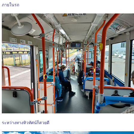
ภายในรถ
ระหว่างทางทิวทัศน์ก็สวยดี