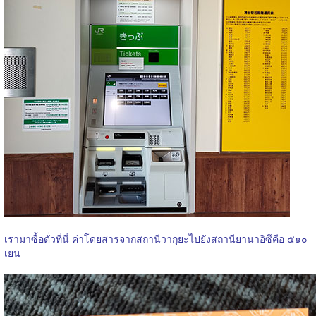
เรามาซื้อตั๋วที่นี่ ค่าโดยสารจากสถานีวากุยะไปยังสถานียานาอิซึคือ ๕๑๐
เยน