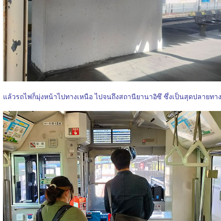
แล้วรถไฟก็มุ่งหน้าไปทางเหนือ ไปจนถึงสถานียานาอิซึ ซึ่งเป็นสุดปลายทา