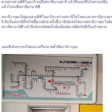
ตามทางสายอิชิโนมากิ จนถึงสถานีมาเอยาจิ แล้วจึงแยกขึ้นไปทางเหนือ
แล้วไปจบที่สถานียานาอิซึ
สถานีวากุยะก็อยู่บนสายอิชิโนมากิระหว่างสถานีโคโงตะและสถานีมาเอย
จิ จึงเป็นสถานีที่รถไฟนี้ผ่านด้วย ครั้งนี้เราจึงนั่งรถไฟจากสถานีวากุยะไปยั
สถานียานาอิซึ แล้วจึงนั่งรถบัสต่อไปยังเมืองมินามิซันริกุที่เป็นเป้าหมาย
แผนที่เส้นทางรถไฟและเครื่องขายตั๋วที่สถานีวากุยะ