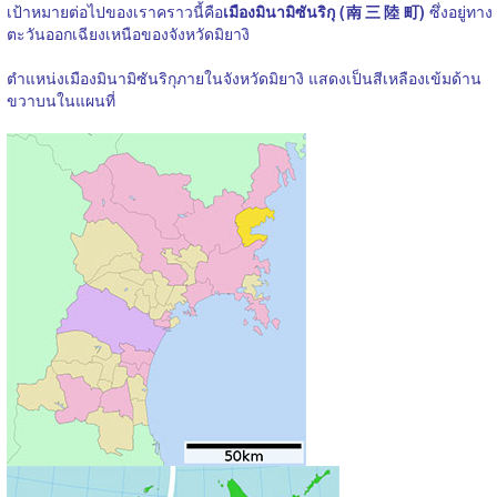
เป้าหมายต่อไปของเราคราวนี้คือ
เมืองมินามิซันริกุ (
南三陸町
)
ซึ่งอยู่ทาง
ตะวันออกเฉียงเหนือของจังหวัดมิยางิ
ตำแหน่งเมืองมินามิซันริกุภายในจังหวัดมิยางิ แสดงเป็นสีเหลืองเข้มด้าน
ขวาบนในแผนที่