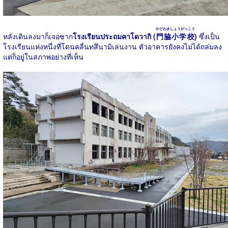
かどわきしょうがっこう
หลังเดินลงมาก็เจอซาก
โรงเรียนประถมคาโดวากิ (
門脇小学校
)
ซึ่งเป็น
โรงเรียนแห่งหนึ่งที่โดนคลื่นทสึนามิเล่นงาน ตัวอาคารยังคงไม่ได้ถล่มลง
แต่ก็อยู่ในสภาพอย่างที่เห็น