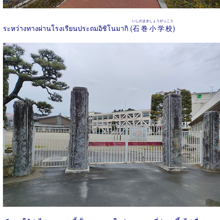
いしのまきしょうがっこう
ระหว่างทางผ่านโรงเรียนประถมอิชิโนมากิ (
石巻小学校
)