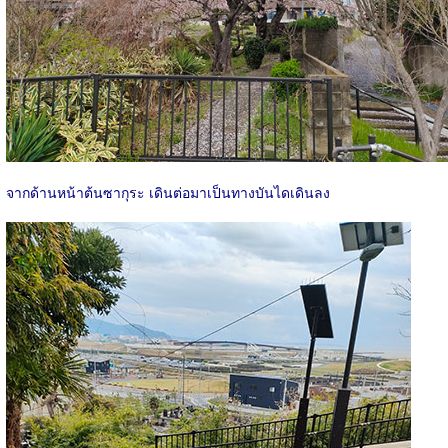
จากด้านหน้าต้นซากุระ เดินต่อมาเป็นทางบันไดเดินลง