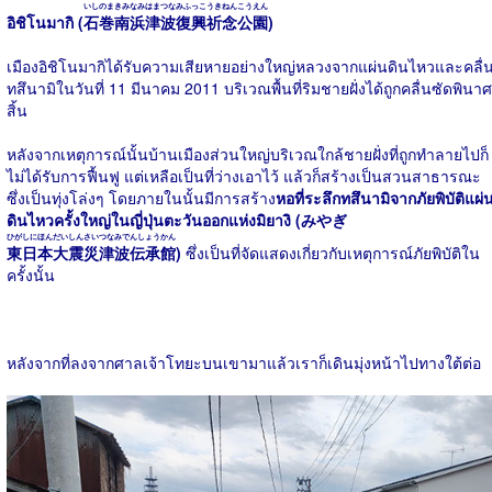
いしのまきみなみはまつなみふっこうきねんこうえん
อิชิโนมากิ (
石巻南浜津波復興祈念公園
)
เมืองอิชิโนมากิได้รับความเสียหายอย่างใหญ่หลวงจากแผ่นดินไหวและคลื่
ทสึนามิในวันที่ 11 มีนาคม 2011 บริเวณพื้นที่ริมชายฝั่งได้ถูกคลื่นซัดพินาศ
สิ้น
หลังจากเหตุการณ์นั้นบ้านเมืองส่วนใหญ่บริเวณใกล้ชายฝั่งที่ถูกทำลายไปก็
ไม่ได้รับการฟื้นฟู แต่เหลือเป็นที่ว่างเอาไว้ แล้วก็สร้างเป็นสวนสาธารณะ
ซึ่งเป็นทุ่งโล่งๆ โดยภายในนั้นมีการสร้าง
หอที่ระลึกทสึนามิจากภัยพิบัติแผ่
ดินไหวครั้งใหญ่ในญี่ปุ่นตะวันออกแห่งมิยางิ (みやぎ
ひがしにほんだいしんさいつなみでんしょうかん
東日本大震災津波伝承館
)
ซึ่งเป็นที่จัดแสดงเกี่ยวกับเหตุการณ์ภัยพิบัติใน
ครั้งนั้น
หลังจากที่ลงจากศาลเจ้าโทยะบนเขามาแล้วเราก็เดินมุ่งหน้าไปทางใต้ต่อ