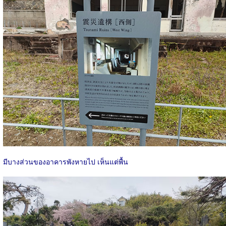
มีบางส่วนของอาคารพังหายไป เห็นแต่พื้น