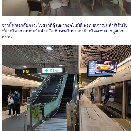
จากนั้นก็เอาสัมภาระไปฝากที่ตู้รับฝากอัตโนมัติ พอหมดภาระแล้วก็เดินไป
ขึ้นรถไฟสายสนามบินสำหรับเดินทางไปยังสถานีรถไฟความเร็วสูงเถา
หยวน