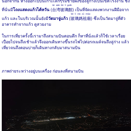
นอกจากนี้ ห่างออกไปบนเกาะเล็กๆริมชายฝั่งของลู่ก่างเป็นเขตโรงงาน ซึ่ง
tái wān bō lí guǎn
ที่นั่นมี
โถงแสดงแก้วไต้หวัน
(
台湾玻璃館
) เป็นที่จัดแสดงพวกงานฝีมือจาก
bō lí mā zǔ miào
แก้ว และในบริเวณนั้นยังมี
วัดมาจู่แก้ว
(
玻璃媽祖廟
) ซึ่งเป็นวัดมาจู่ที่ตัว
อาคารทำจากแก้ว ดูสวยงาม
ในการเที่ยวครั้งนี้เรามาถึงสนามบินตอนดึก ก็หาที่นั่งแล้วก็ใช้เวลาเรื่อย
เปื่อยไปจนถึงเช้าแล้วจึงออกเดินทางขึ้นรถไฟไปต่อรถเมล์จนถึงลู่ก่าง แล้ว
เที่ยวจนถึงตอนบ่ายก็เดินทางกลับมาสนามบิน
ภาพถ่ายระหว่างอยู่บนเครื่อง ก่อนลงที่สนามบิน