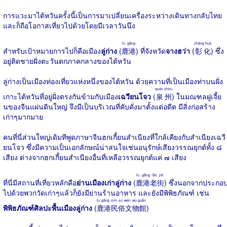
การแวะมาไต้หวันครั้งนี้เป็นการมาเปลี่ยนเครื่องระหว่างเดินทางกลับไทย
และก็ถือโอกาสเที่ยวไปด้วยโดยมีเวลาวันนึง
lù gǎng
zhāng huà
สำหรับเป้าหมายการไปก็คือเมือง
ลู่ก่าง
(
鹿港
) ที่จังหวัด
จางฮว่า
(
彰化
) ซึ่ง
อยู่ติดชายฝั่งตะวันตกภาคกลางของไต้หวัน
ลู่ก่างเป็นเมืองท่องเที่ยวแห่งหนึ่งของไต้หวัน ด้วยความที่เป็นเมืองท่าบนฝั่ง
quán zhōu
เกาะไต้หวันที่อยู่ฝั่งตรงกันข้ามกับเมือง
เฉวียนโจว
(
泉州
) ในมณฑลฝูเจี้ย
นของจีนแผ่นดินใหญ่ จึงมีเป็นบริเวณที่คับคั่งมาตั้งแต่อดีต มีสิ่งก่อสร้าง
เก่าๆมากมาย
คนที่นี่ส่วนใหญ่เดิมทีพูดภาษาจีนฮกเกี้ยนสำเนียงที่ใกล้เคียงกับสำเนียงเฉวี
ยนโจว ซึ่งมีความเป็นเอกลักษณ์น่าสนใจเช่นอนุรักษ์เสียงวรรณยุกต์ทั้ง ๘
เสียง ต่างจากฮกเกี้ยนสำเนียงอื่นที่เหลือวรรณยุกต์แค่ ๗ เสียง
lù gǎng lǎo jiē
ที่นี่มีสถานที่เที่ยวหลักคือ
ย่านเมืองเก่าลู่ก่าง
(
鹿港老街
) ซึ่งนอกจากประกอ
ไปด้วยพวกวัดเก่าๆแล้วก็ยังมีย่านร้านอาหาร และยังมีพิพิธภัณฑ์ เช่น
lù gǎng mín sú wén wù guǎn
พิพิธภัณฑ์ศิลปะพื้นเมืองลู่ก่าง
(
鹿港民俗文物館
)