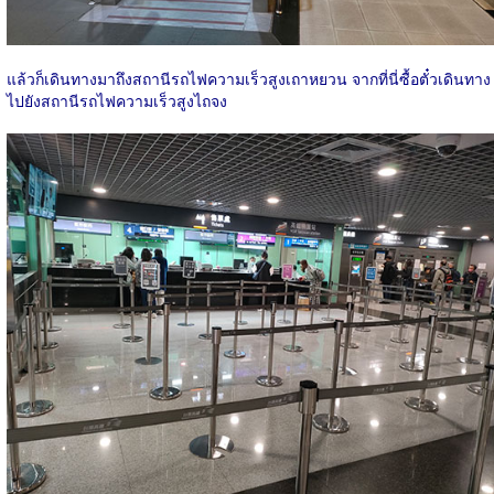
แล้วก็เดินทางมาถึงสถานีรถไฟความเร็วสูงเถาหยวน จากที่นี่ซื้อตั๋วเดินทาง
ไปยังสถานีรถไฟความเร็วสูงไถจง