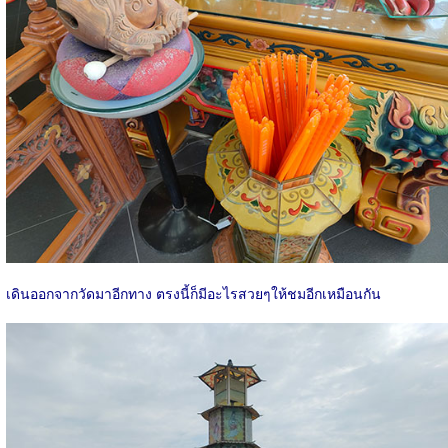
เดินออกจากวัดมาอีกทาง ตรงนี้ก็มีอะไรสวยๆให้ชมอีกเหมือนกัน