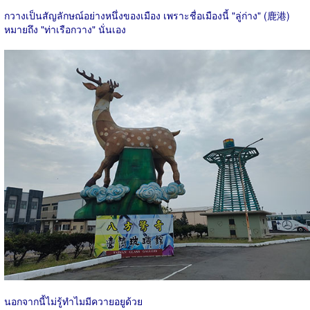
กวางเป็นสัญลักษณ์อย่างหนึ่งของเมือง เพราะชื่อเมืองนี้ "ลู่ก่าง" (鹿港)​
หมายถึง "ท่าเรือกวาง" นั่นเอง
นอกจากนี้ไม่รู้ทำไมมีควายอยูด้วย