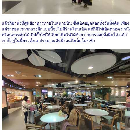
แล้วก็มานั่งที่ศูนย์อาหารภายในสนามบิน ซึ่งเปิดอยู่ตลอดทั้งวันทั้งคืน เพียง
แต่ว่าตอนเวลากลางดึกแบบนี้จะไม่มีร้านไหนเปิด แต่ก็มีไฟเปิดตลอด มานั่
หรือนอนหลับได้ มีปลั๊กไฟให้เสียบเติมไฟได้ด้วย สามารถอยู่ทั้งคืนได้ แล้ว
เราก็อยู่ในนี้ยาวตั้งแต่ประมาณตีหนึ่งจนถึงเจ็ดโมงเช้า