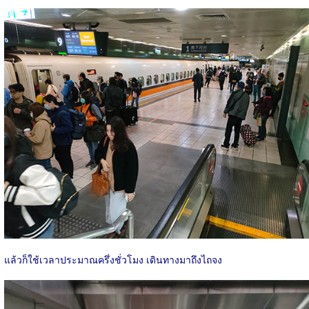
แล้วก็ใช้เวลาประมาณครึ่งชั่วโมง เดินทางมาถึงไถจง