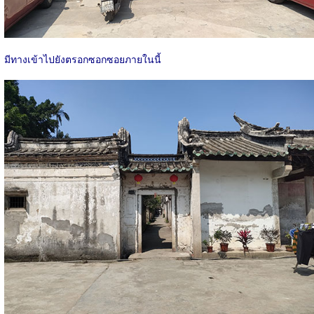
มีทางเข้าไปยังตรอกซอกซอยภายในนี้