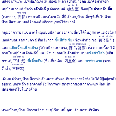
หลังจากที่แวะไปพิพิธภัณฑ์ในเมืองมาแล้ว เป้าหมายต่อไปก็คือมาเที่ยว
dé ān lǐ
หมู่บ้านเก่าแก่ ชื่อว่า
เต๊กอังลี่
(เต๋ออานหลี่,
德安里
) ซึ่งอยู่ใน
ตำบลอั่งเอี๊ย
hóng yáng
(หงหยาง,
洪阳
) ทางเหนือของโผวเล้ง ที่นี่เป็นหมู่บ้านเล็กๆที่เต็มไปด้วย
บ้านมีลานแบบแต้จิ๋วดั้งเดิมที่ถูกอนุรักษ์ไว้อย่างดี
กลุ่มอาคารบ้านขนาดใหญ่แบบมีลานตรงกลางที่พบได้ในภูมิภาคแต้จิ๋วนั้นม
sì mǎ tuō chē
เอกลักษณะเฉพาะตัว มีชื่อเรียกว่า
ซี้แบ้ทัวเชีย
(ซื่อหม่าทัวเชอ,
驷马拖车
)
bǎi niǎo cháo huáng
และ
แป๊ะเจี้ยวเฉี่ยวฮ้วง
(ไป๋เหนี่ยวเฉาหวง,
百鸟朝凰
) ทั้ง ๒ แบบนี้พบได้
ภายในหมู่บ้านเต๊กอังลี่นี้ และยังประกอบไปด้วยบ้านแบบ
เหี่ยซัวโฮ่ว
(เซี่ย
xià shān hǔ
sì diǎn jīn
ซานหู่,
下山虎
),
ซี้เตี๋ยมกิม
(ซื่อเตี่ยนจิน,
四点金
) และ
ซาจ่อเลาะ
(ซาน
sān zuò luò
จั้วลั่ว,
三座落
)
เพียงแต่ว่าหมู่บ้านนี้ถูกทำเป็นสถานที่ท่องเที่ยวอย่างจริงจัง ไม่ได้มีผู้อยู่อาศั
อยู่ตามปกติแล้ว นอกจากนี้ยังมีการจัดแสดงพวกของเก่าต่างๆเหมือนเป็น
พิพิธภัณฑ์ไปในตัวด้วย
ทางเข้าหมู่บ้าน มีการสร้างประตูไว้แบบนี้ ดูสมเป็นสถานที่เที่ยว