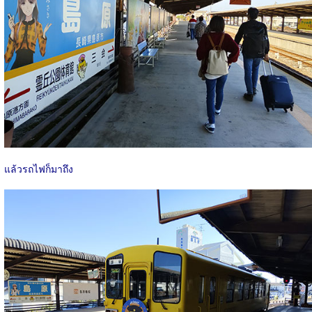
แล้วรถไฟก็มาถึง