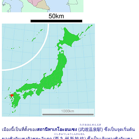
たけおおんせんえき
เมืองนี้เป็นที่ตั้งของ
สถานีทาเกโอะอนเซง
(
武雄温泉駅
) ซึ่งเป็นจุดเริ่มต้น
にしきゅうしゅうしんかんせん
ของชิงกันเซงคิวชูตะวันตก (
西九州新幹線
) ซึ่งเป็นเส้นทางชิงกันเซง