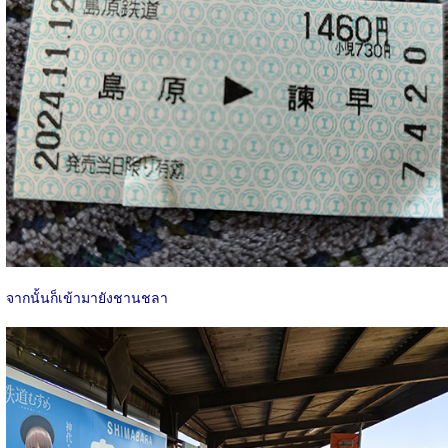
จากนั้นก็เข้ามายังชานชลา