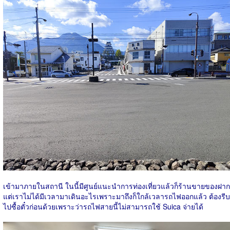
เข้ามาภายในสถานี ในนี้มีศูนย์แนะนำการท่องเที่ยวแล้วก็ร้านขายของฝาก
แต่เราไม่ได้มีเวลามาเดินอะไรเพราะมาถึงก็ใกล้เวลารถไฟออกแล้ว ต้องรีบ
ไปซื้อตั๋วก่อนด้วยเพราะว่ารถไฟสายนี้ไม่สามารถใช้ Suica จ่ายได้