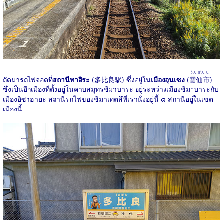
うんぜんし
ถัดมารถไฟจอดที่
สถานีทาอิระ
(多比良駅) ซึ่งอยู่ใน
เมืองอุนเซง
(
雲仙市
)
ซึ่งเป็นอีกเมืองที่ตั้งอยู่ในคาบสมุทรชิมาบาระ อยู่ระหว่างเมืองชิมาบาระกับ
เมืองอิซาฮายะ สถานีรถไฟของชิมาเทตสึที่เรานั่งอยู่นี้ ๘ สถานีอยู่ในเขต
เมืองนี้