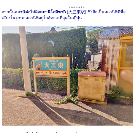
おおみさきえき
จากนั้นสถานีต่อไปคือ
สถานีโอมิซากิ
(
大三東駅
) ซึ่งถือเป็นสถานีที่มีชื่อ
เสียงในฐานะสถานีที่อยู่ใกล้ทะเลที่สุดในญี่ปุ่น