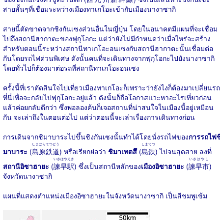
สายสั้นๆที่เชื่อมระหว่างเมืองทาเกโอะเข้ากับเมืองนางาซากิ
สายนี้ตัดขาดจากชิงกันเซงส่วนอื่นในญี่ปุ่น โดยในอนาคตมีแผนที่จะเชื่อม
ไปถึงสถานีฮากาตะของฟุกุโอกะ แต่ว่ายังไม่มีกำหนดว่าเมื่อไหร่จะสร้าง
สำหรับตอนนี้ระหว่างสถานีทาเกโอะอนเซงกับสถานีฮากาตะนั้นเชื่อมต่อ
กันโดยรถไฟด่วนพิเศษ ดังนั้นคนที่จะเดินทางจากฟุกุโอกะไปยังนางาซากิ
โดยทั่วไปก็ต้องมาต่อรถที่สถานีทาเกโอะอนเซง
ครั้งนี้ที่เราตัดสินใจไปเที่ยวเมืองทาเกโอะก็เพราะว่ายังไงก็ต้องมาเปลี่ยนรถ
ที่นี่เพื่อจะกลับไปฟุกุโอกะอยู่แล้ว ดังนั้นก็ถือโอกาสแวะหาอะไรเที่ยวก่อน
แล้วค่อยกลับดีกว่า ซึ่งพอลองค้นก็เจอสถานที่น่าสนใจในเมืองนี้อยู่เหมือน
กัน จะเล่าถึงในตอนต่อไป แต่ว่าตอนนี้จะเล่าเรื่องการเดินทางก่อน
การเดินจากชิมาบาระไปขึ้นชิงกันเซงนั้นทำได้โดยนั่งรถไฟของ
การรถไฟช
しまばらてつどう
しまてつ
มาบาระ
(
島原鉄道
) หรือเรียกย่อว่า
ชิมาเทตสึ
(
島鉄
) ไปจนสุดสาย ลงที่
いさはやえき
いさはやし
สถานีอิซาฮายะ
(
諫早駅
) ซึ่งเป็นสถานีหลักของ
เมืองอิซาฮายะ
(
諫早市
)
จังหวัดนางาซากิ
แผนที่แสดงตำแหน่งเมืองอิซาฮายะในจังหวัดนางาซากิ เป็นสีชมพูเข้ม