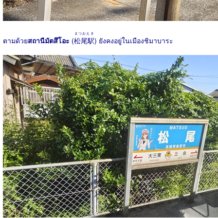
まつおえき
ตามด้วย
สถานีมัตสึโอะ
(
松尾駅
) ยังคงอยู่ในเมืองชิมาบาระ