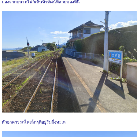
มองจากบนรถไฟก็เห็นทิวทัศน์ที่สวยของที่นี่
ตัวอาคารรถไฟเล็กๆที่อยู่ริมฝั่งทะเล