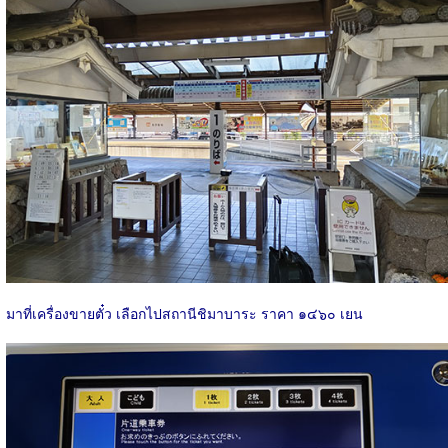
มาที่เครื่องขายตั๋ว เลือกไปสถานีชิมาบาระ ราคา ๑๔๖๐ เยน