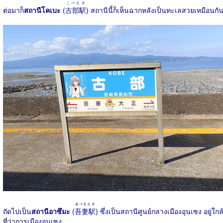
こべえき
ต่อมาก็
สถานีโคเบะ
(
古部駅
) สถานีนี้ก็เห็นฉากหลังเป็นทะเลสวยเหมือนกั
あづまえき
ถัดไปเป็น
สถานีอาซึมะ
(
吾妻駅
) ซึ่งเป็นสถานีศูนย์กลางเมืองอุนเซง อยู่ใกล
ที่ว่าการเมืองอุนเซง