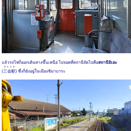
แล้วรถไฟก็ออกเดินทางขึ้นเหนือ ไปจอดที่สถานีถัดไปคือ
สถานีมิเอะ
みええき
(
三会駅
) ซึ่งก็ยังอยู่ในเมืองชิมาบาระ