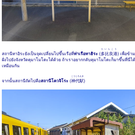
たいらこう
สถานีทาอิระยังเป็นจุดเปลี่ยนไปขึ้นเรือที่
ท่าเรือทาฮิระ
(
多比良港
) เพื่อข้าม
ฝั่งไปยังจังหวัดคุมาโมโตะได้ด้วย ถ้าเราอยากกลับคุมาโมโตะก็มาขึ้นที่นี่ได
เหมือนกัน
こうじろえき
จากนั้นสถานีถัดไปคือ
สถานีโควจิโระ
(
神代駅
)