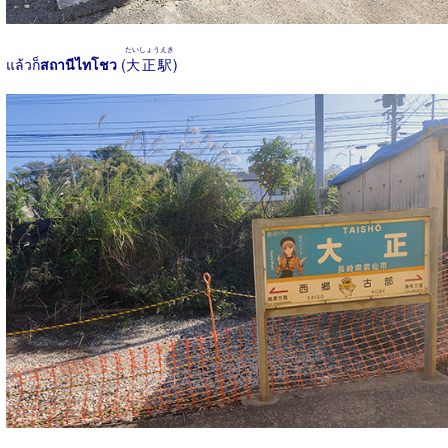
たいしょうえき
แล้วก็
สถานีไทโชว
(
大正駅
)