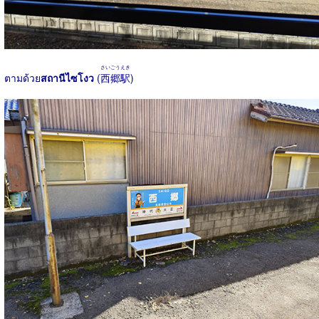
さいごうえき
ตามด้วย
สถานีไซโงว
(
西郷駅
)