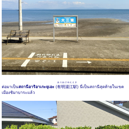
ありあけゆええき
ต่อมาเป็น
สถานีอาริอาเกะยุเอะ
(
有明湯江駅
) นี่เป็นสถานีสุดท้ายในเขต
เมืองชิมาบาระแล้ว