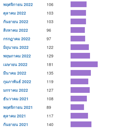
พฤศจิกายน 2022
106
ตุลาคม 2022
103
กันยายน 2022
103
สิงหาคม 2022
96
กรกฎาคม 2022
97
มิถุนายน 2022
122
พฤษภาคม 2022
129
เมษายน 2022
181
มีนาคม 2022
135
กุมภาพันธ์ 2022
119
มกราคม 2022
127
ธันวาคม 2021
108
พฤศจิกายน 2021
89
ตุลาคม 2021
117
กันยายน 2021
140