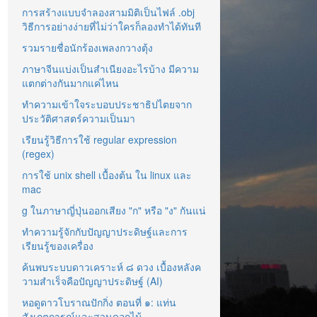
การสร้างแบบจำลองสามมิติเป็นไฟล์ .obj
วิธีการอย่างง่ายที่ไม่ว่าใครก็ลองทำได้ทันที
รวมรายชื่อนักร้องเพลงกวางตุ้ง
ภาษาจีนแบ่งเป็นสำเนียงอะไรบ้าง มีความ
แตกต่างกันมากแค่ไหน
ทำความเข้าใจระบอบประชาธิปไตยจาก
ประวัติศาสตร์ความเป็นมา
เรียนรู้วิธีการใช้ regular expression
(regex)
การใช้ unix shell เบื้องต้น ใน linux และ
mac
g ในภาษาญี่ปุ่นออกเสียง "ก" หรือ "ง" กันแน่
ทำความรู้จักกับปัญญาประดิษฐ์และการ
เรียนรู้ของเครื่อง
ค้นพบระบบดาวเคราะห์ ๘ ดวง เบื้องหลังค
วามสำเร็จคือปัญญาประดิษฐ์ (AI)
หอดูดาวโบราณปักกิ่ง ตอนที่ ๑: แท่น
สังเกตการณ์และสวนดอกไม้