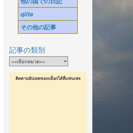
他の国での日記
qiita
その他の記事
記事の類別
ติดตามอัปเดตของบล็อกได้ที่แฟนเพจ