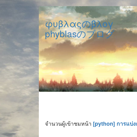
φυβλαςのβλογ
phyblasのブログ
จำนวนผู้เข้าชมหน้า
[python] การแบ่งกร