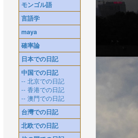
モンゴル語
言語学
maya
確率論
日本での日記
中国での日記
-- 北京での日記
-- 香港での日記
-- 澳門での日記
台灣での日記
北欧での日記