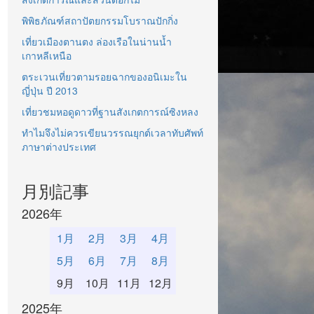
พิพิธภัณฑ์สถาปัตยกรรมโบราณปักกิ่ง
เที่ยวเมืองตานตง ล่องเรือในน่านน้ำ
เกาหลีเหนือ
ตระเวนเที่ยวตามรอยฉากของอนิเมะใน
ญี่ปุ่น ปี 2013
เที่ยวชมหอดูดาวที่ฐานสังเกตการณ์ซิงหลง
ทำไมจึงไม่ควรเขียนวรรณยุกต์เวลาทับศัพท์
ภาษาต่างประเทศ
月別記事
2026年
1月
2月
3月
4月
5月
6月
7月
8月
9月
10月
11月
12月
2025年