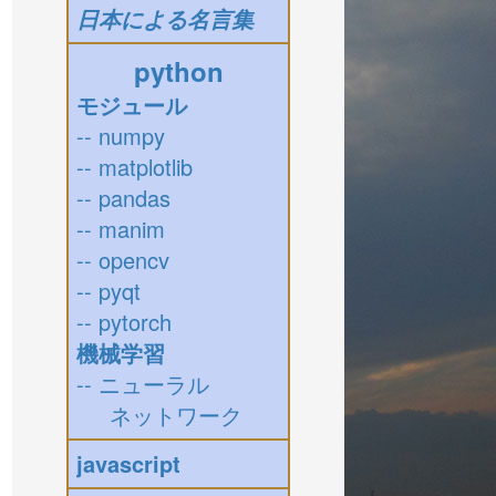
日本による名言集
python
モジュール
-- numpy
-- matplotlib
-- pandas
-- manim
-- opencv
-- pyqt
-- pytorch
機械学習
-- ニューラル
ネットワーク
javascript