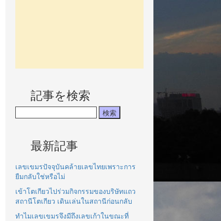
記事を検索
最新記事
เลขเขมรปัจจุบันคล้ายเลขไทยเพราะการ
ยืมกลับใช่หรือไม่
เข้าโตเกียวไปร่วมกิจกรรมของบริษัทแถว
สถานีโตเกียว เดินเล่นในสถานีก่อนกลับ
ทำไมเลขเขมรจึงมีถึงเลขเก้าในขณะที่