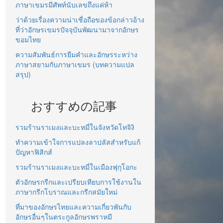
ภาษาเขมรมีศัพท์นับเลขถึงแค่ห้า
ว่าด้วยเรื่องความน่าเชื่อถือของข้อกล่าวอ้าง
ที่ว่าอักษรเขมรปัจจุบันพัฒนามาจากอักษร
ขอมไทย
ความสัมพันธ์การยืมคำและอักษรระหว่าง
ภาษาสยามกับภาษาเขมร (บทความแปล
สรุป)
おすすめの記事
รวมร้านราเมงและบะหมี่ในจังหวัดโทจิงิ
ทำความเข้าใจการแปลงลาปลัสสำหรับแก้
ปัญหาฟิสิกส์
รวมร้านราเมงและบะหมี่ในเมืองฟุกุโอกะ
ตัวอักษรกรีกและเปรียบเทียบการใช้งานใน
ภาษากรีกโบราณและกรีกสมัยใหม่
ที่มาของอักษรไทยและความเกี่ยวพันกับ
อักษรอื่นๆในตระกูลอักษรพราหมี