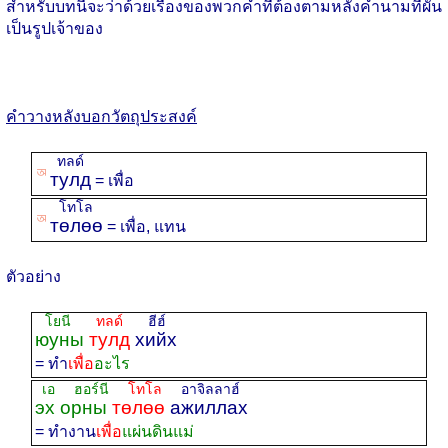
สำหรับบทนี้จะว่าด้วยเรื่องของพวกคำที่ต้องตามหลังคำนามที่ผัน
เป็นรูปเจ้าของ
คำวางหลังบอกวัตถุประสงค์
ทลด์
ꡐ
тулд
= เพื่อ
โทโล
ꡐ
төлөө
= เพื่อ, แทน
ตัวอย่าง
โยนี
ทลด์
ฮีฮ์
юуны
тулд
хийх
= ทำ
เพื่อ
อะไร
เอ ฮอร์นี
โทโล
อาจิลลาฮ์
эх орны
төлөө
ажиллах
= ทำงาน
เพื่อ
แผ่นดินแม่