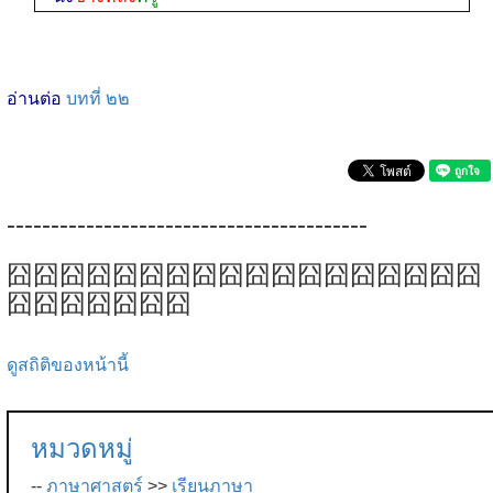
อ่านต่อ
บทที่ ๒๒
-----------------------------------------
囧囧囧囧囧囧囧囧囧囧囧囧囧囧囧囧囧囧
囧囧囧囧囧囧囧
ดูสถิติของหน้านี้
หมวดหมู่
--
ภาษาศาสตร์
>>
เรียนภาษา