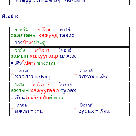
хажуугаар
= ข้างๆ, ไปพร้อมกับ
ตัวอย่าง
ฮาลก์นี
ฮาโจด
ทาวิฮ์
хаалганы
хажууд
тавих
= วาง
ข้างๆ
ประตู
ซามีง
ฮาโจกา
รัลฮาฮ์
замын
хажуугаар
алхах
= เดิน
ไปตาม
ข้างถนน
ฮาลก์
อัลฮาฮ์
ꡐ
ꡐ
хаалга
алхах
= ประตู
= เดิน
อัจลีง
ฮาโจการ์
โซราฮ์
ажлын
хажуугаар
сурах
= เรียน
ไปพร้อมกับ
ทำงาน
อาจิล
โซราฮ์
ꡐ
ꡐ
ажил
сурах
= งาน
= เรียน