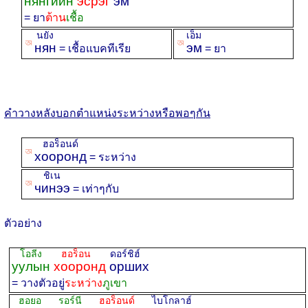
нянгийн
эсрэг
эм
= ยา
ต้าน
เชื้อ
นยัง
เอ็ม
ꡐ
ꡐ
нян
эм
= เชื้อแบคทีเรีย
= ยา
คำวางหลังบอกตำแหน่งระหว่างหรือพอๆกัน
ฮอร็อนด์
ꡐ
хооронд
= ระหว่าง
ชิเน
ꡐ
чинээ
= เท่าๆกับ
ตัวอย่าง
โอลีง
ฮอร็อน
ดอร์ชิฮ์
уулын
хооронд
орших
= วางตัวอยู่
ระหว่าง
ภูเขา
ฮอยอ รอร์นี
ฮอร็อนด์
ไบโกลาฮ์