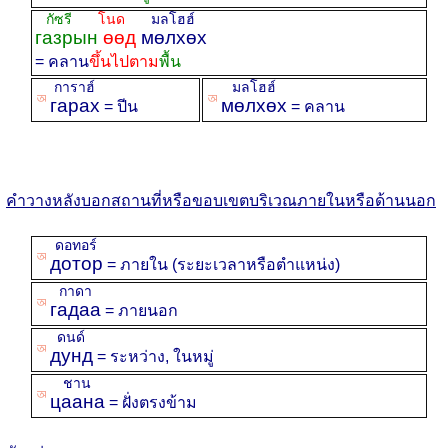
กัซรี
โนด
มลโฮฮ์
газрын
өөд
мөлхөх
= คลาน
ขึ้นไปตาม
พื้น
การาฮ์
มลโฮฮ์
ꡐ
ꡐ
гарах
мөлхөх
= ปีน
= คลาน
คำวางหลังบอกสถานที่หรือขอบเขตบริเวณภายในหรือด้านนอก
ดอทอร์
ꡐ
дотор
= ภายใน (ระยะเวลาหรือตำแหน่ง)
กาดา
ꡐ
гадаа
= ภายนอก
ดนด์
ꡐ
дунд
= ระหว่าง, ในหมู่
ชาน
ꡐ
цаана
= ฝั่งตรงข้าม