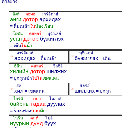
ตัวอย่าง
อังก์
ดอทอ
ราร์ฮิดาฮ์
анги
дотор
архидах
= ดื่มเหล้า
ใน
ห้องเรียน
โอซัน
ดอทอร์
บุจิกเลฮ์
усан
дотор
бүжиглэх
= เต้น
ใน
น้ำ
อาร์ฮิดาฮ์
บุจิกเลฮ์
ꡐ
ꡐ
архидах
бүжиглэх
= ดื่มเหล้า
= เต้น
ฮิลีน
ดอทอร์
ชิลจิฮ์
хилийн
дотор
шилжих
= บุกรุกเข้า
ไปใน
เขตแดน
ฮิล
ชิลจิฮ์
ꡐ
ꡐ
хил
шилжих
= เขตแดน
= บุกรุก
ไบร์นี
กาดา
โดลาฮ์
байрны
гадаа
дуулах
= ร้องเพลง
นอก
ตึก
โนรีน
ดนด์
โบฮ์
нуурын
дунд
буух