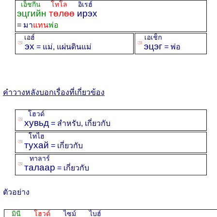
เอ็ชกีน
โทโล
อิเรฮ์
эцгийн
төлөө
ирэх
= มา
แทน
พ่อ
เอฮ์
เอเช็ก
ꡐ
ꡐ
эх
эцэг
= แม่, แผ่นดินแม่
= พ่อ
คำวางหลังบอกเรื่องที่เกี่ยวข้อง
โฮวด์
ꡐ
хувьд
= สำหรับ, เกี่ยวกับ
โทไฮ
ꡐ
тухай
= เกี่ยวกับ
ทาลาร์
ꡐ
талаар
= เกี่ยวกับ
ตัวอย่าง
มินี
โฮวด์
ไซม์ ไบฮ์