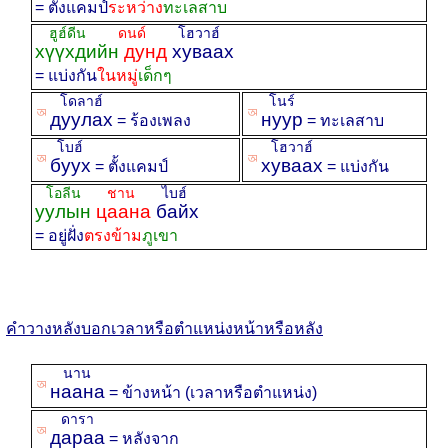
= ตั้งแคมป์
ระหว่าง
ทะเลสาบ
ฮูฮ์ดีน
ดนด์
โฮวาฮ์
хүүхдийн
дунд
хуваах
= แบ่งกัน
ในหมู่
เ
ด็กๆ
โดลาฮ์
โนร์
ꡐ
ꡐ
дуулах
нуур
= ร้องเพลง
= ทะเลสาบ
โบฮ์
โฮวาฮ์
ꡐ
ꡐ
буух
хуваах
= ตั้งแคมป์
= แบ่งกัน
โอลีน
ชาน
ไบฮ์
уулын
цаана
байх
= อยู่ฝั่ง
ตรงข้าม
ภูเขา
คำวางหลังบอกเวลาหรือตำแหน่งหน้าหรือหลัง
นาน
ꡐ
наана
= ข้างหน้า (เวลาหรือตำแหน่ง)
ดารา
ꡐ
дараа
= หลังจาก