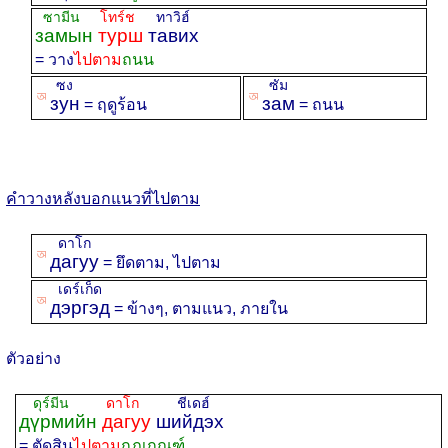
ซามีน
โทร์ช
ทาวิฮ์
замын
турш
тавих
= วาง
ไปตาม
ถนน
ซง
ซัม
ꡐ
ꡐ
зун
зам
= ฤดูร้อน
= ถนน
คำวางหลังบอกแนวที่ไปตาม
ดาโก
ꡐ
дагуу
= ยึดตาม, ไปตาม
เดร์เก็ด
ꡐ
дэргэд
= ข้างๆ, ตามแนว, ภายใน
ตัวอย่าง
ดุร์มีน
ดาโก
ชีเดฮ์
дүрмийн
дагуу
шийдэх
= ตัดสิน
ไปตาม
กฎเกณฑ์