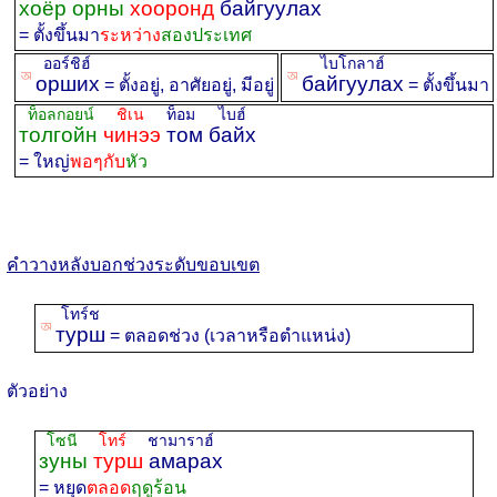
хоёр орны
хооронд
байгуулах
= ตั้งขึ้นมา
ระหว่าง
สองประเทศ
ออร์ชิฮ์
ไบโกลาฮ์
ꡐ
ꡐ
орших
байгуулах
= ตั้งอยู่, อาศัยอยู่, มีอยู่
= ตั้งขึ้นมา
ท็อลกอยน์
ชิเน
ท็อม ไบฮ์
толгойн
чинээ
том байх
= ใหญ่
พอๆกับ
หัว
คำวางหลังบอกช่วงระดับขอบเขต
โทร์ช
ꡐ
турш
= ตลอดช่วง (เวลาหรือตำแหน่ง)
ตัวอย่าง
โซนี
โทร์
ชามาราฮ์
зуны
турш
амарах
= หยุด
ตลอด
ฤดูร้อน