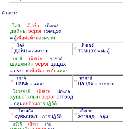
ตัวอย่าง
ไดนี
เอ็สเร็ก
เท็มเชฮ์
дайны
эсрэг
тэмцэх
= สู้
เพื่อต่อต้าน
สงคราม
ไดง์
เท็มเชฮ์
ꡐ
ꡐ
дайн
тэмцэх
= สงคราม
= ต่อสู้
เชาจี
เน็สเร็ก
ชาชาฮ์
шавжийн
эсрэг
цацах
= กระจาย
เพื่อจัดการกับ
แมลง
เชาจ์
ชาชาฮ์
ꡐ
ꡐ
шавж
цацах
= แมลง
= กระจาย
โฮวสกาลี
เน็สเร็ก
เอ็ทเกด
хувьсгалын
эсрэг
этгээд
= กลุ่ม
ต่อต้าน
การปฏิวัติ
โฮวสกัล
เอ็ทเกด
ꡐ
ꡐ
хувьсгал
этгээд
= การปฏิวัติ
= กลุ่ม
นยังกี
เน็สเร
เก็ม