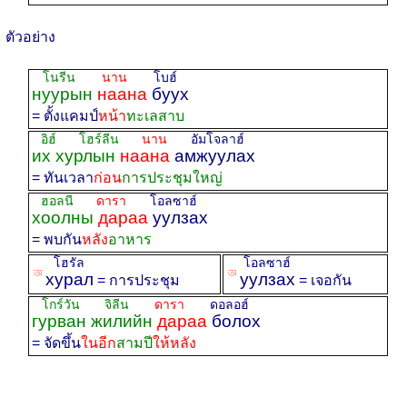
ตัวอย่าง
โนรีน
นาน
โบฮ์
нуурын
наана
буух
= ตั้งแคมป์
หน้า
ทะเลสาบ
อิฮ์ โฮร์ลีน
นาน
อัมโจลาฮ์
их хурлын
наана
амжуулах
= ทันเวลา
ก่อน
การประชุมใหญ่
ฮอลนี
ดารา
โอลซาฮ์
хоолны
дараа
уулзах
= พบกัน
หลัง
อาหาร
โฮรัล
โอลซาฮ์
ꡐ
ꡐ
хурал
уулзах
= การประชุม
= เจอกัน
โกร์วัน จิลีน
ดารา
ดอลอฮ์
гурван жилийн
дараа
болох
= จัดขึ้น
ในอีก
สามปี
ให้หลัง