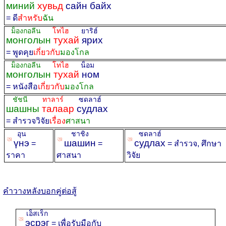
миний
хувьд
сайн байх
= ดี
สำหรับ
ฉัน
ม็องกอลีน
โทไฮ
ยาริฮ์
монголын
тухай
ярих
= พูดคุย
เกี่ยวกับ
มองโกล
ม็องกอลีน
โทไฮ
น็อม
монголын
тухай
ном
= หนังสือ
เกี่ยวกับ
มองโกล
ชัชนี
ทาลาร์
ซดลาฮ์
шашны
талаар
судлах
= สำรวจวิจัย
เรื่อง
ศาสนา
อุน
ชาชิง
ซดลาฮ์
ꡐ
ꡐ
ꡐ
үнэ
шашин
судлах
=
=
= สำรวจ, ศึกษา
ราคา
ศาสนา
วิจัย
คำวางหลังบอกคู่ต่อสู้
เอ็สเร็ก
ꡐ
эсрэг
= เพื่อรับมือกับ