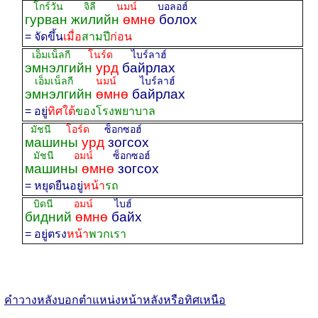
โกร์วัน จิลี
นมน์
บอลอฮ์
гурван жилийн
өмнө
болох
= จัดขึ้น
เมื่อ
สามปี
ก่อน
เอ็มเน็ลกี
โนร์ด
ไบร์ลาฮ์
эмнэлгийн
урд
байрлах
เอ็มเน็ลกี
นมน์
ไบร์ลาฮ์
эмнэлгийн
өмнө
байрлах
= อยู่
ทิศใต้
ของโรงพยาบาล
มัชนี
โอร์ด
ซ็อกซอฮ์
машины
урд
зогсох
มัชนี
อมน์
ซ็อกซอฮ์
машины
өмнө
зогсох
= หยุดยืนอยู่
หน้า
รถ
บิดนี
อมน์
ไบฮ์
бидний
өмнө
байх
= อยู่ตรง
หน้า
พวกเรา
คำวางหลังบอกตำแหน่งหน้าหลังหรือทิศเหนือ