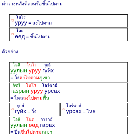
คำวางหลังที่ลงหรือขึ้นไปตาม
โอโร
ꡐ
уруу
= ลงไปตาม
โอด
ꡐ
өөд
= ขึ้นไปตาม
ตัวอย่าง
โอลี
โนโร
กุยฮ์
уулын
уруу
гүйх
= วิ่ง
ลงไปตาม
ภูเขา
กัซรี
โนโร
โอร์ซาฮ์
газрын
уруу
урсах
= ไหล
ลงไปตาม
พื้น
กุยฮ์
โอร์ซาฮ์
ꡐ
ꡐ
гүйх
урсах
= วิ่ง
= ไหล
โอลี
โนด
การาฮ์
уулын
өөд
гарах
= ปีน
ขึ้นไปตาม
ภูเขา