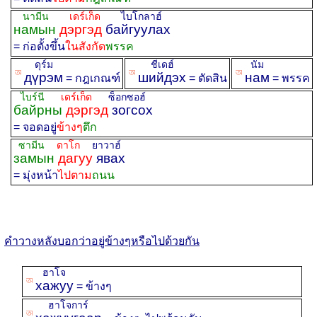
นามีน
เดร์เก็ด
ไบโกลาฮ์
намын
дэргэд
байгуулах
= ก่อตั้งขึ้น
ในสังกัด
พรรค
ดุร์ม
ชีเดฮ์
นัม
ꡐ
ꡐ
ꡐ
дүрэм
шийдэх
нам
= กฎเกณฑ์
= ตัดสิน
= พรรค
ไบร์นี
เดร์เก็ด
ซ็อกซอฮ์
байрны
дэргэд
зогсох
= จอดอยู่
ข้างๆ
ตึก
ซามีน
ดาโก
ยาวาฮ์
замын
дагуу
явах
= มุ่งหน้า
ไปตาม
ถนน
คำวางหลังบอกว่าอยู่ข้างๆหรือไปด้วยกัน
ฮาโจ
ꡐ
хажуу
= ข้างๆ
ฮาโจการ์
ꡐ