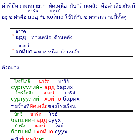
คำที่มีความหมายว่า "ทิศเหนือ" กับ "ด้านหลัง" คือคำเดียวกัน มี
อาร์ด
ฮอยน์
ард
хойно
อยู่ ๒ คำคือ
กับ
ใช้ได้กับ ๒ ความหมายนี้ทั้งคู่
อาร์ด
ꡐ
ард
= ทางเหนือ, ด้านหลัง
ฮอยน์
ꡐ
хойно
= ทางเหนือ, ด้านหลัง
ตัวอย่าง
โซร์โกลี
นาร์ด
บาริฮ์
сургуулийн
ард
барих
โซร์โกลีง
ฮอยน์
บาริฮ์
сургуулийн
хойно
барих
= สร้างที่
ทิศเหนือ
ของโรงเรียน
บักชี
นาร์ด
โซฮ์
багшийн
ард
суух
บักชีง
ฮอยน์
โซฮ์
багшийн
хойно
суух
= นั่ง
ข้างหลัง
ครู