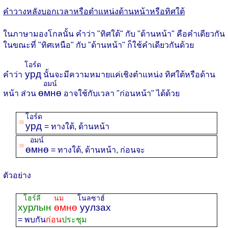
คำวางหลังบอกเวลาหรือตำแหน่งด้านหน้าหรือทิศใต้
ในภาษามองโกลนั้น คำว่า "ทิศใต้" กับ "ด้านหน้า" คือคำเดียวกัน
ในขณะที่ "ทิศเหนือ" กับ "ด้านหน้า" ก็ใช้คำเดียวกันด้วย
โอร์ด
урд
คำว่า
นั้นจะมีความหมายแค่เชิงตำแหน่ง ทิศใต้หรือด้าน
อมน์
өмнө
หน้า ส่วน
อาจใช้กับเวลา "ก่อนหน้า" ได้ด้วย
โอร์ด
ꡐ
урд
= ทางใต้, ด้านหน้า
อมน์
ꡐ
өмнө
= ทางใต้, ด้านหน้า, ก่อนจะ
ตัวอย่าง
โฮร์ลี
นม
โนลซาฮ์
хурлын
өмнө
уулзах
= พบกัน
ก่อน
ประชุม