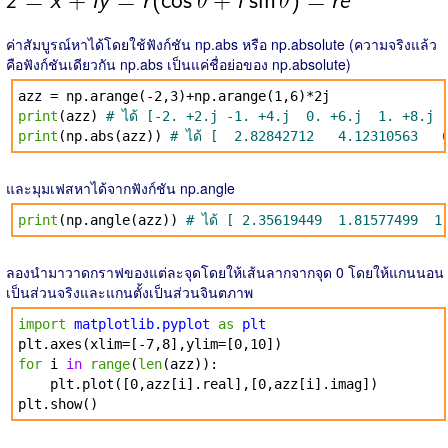
ค่าสัมบูรณ์หาได้โดยใช้ฟังก์ชัน np.abs หรือ np.absolute (ความจริงแล้ว
คือฟังก์ชันเดียวกัน np.abs เป็นแค่ชื่อย่อของ np.absolute)
azz = np.arange(-2,3)+np.arange(1,6)*2j
print
(azz)
# ได้ [-2. +2.j -1. +4.j 0. +6.j 1. +8.j 
print
(np.abs(azz))
# ได้ [ 2.82842712 4.123105
และมุมเฟสหาได้จากฟังก์ชัน np.angle
print
(np.angle(azz))
# ได้ [ 2.35619449 1.81577499 1
ลองนำมาวาดกราฟของแต่ละจุดโดยให้เส้นลากจากจุด 0 โดยให้แกนนอน
เป็นส่วนจริงและแกนตั้งเป็นส่วนจินตภาพ
import
matplotlib.pyplot
as
plt
plt.axes(xlim=[-7,8],ylim=[0,10])
for
i
in
range
(
len
(azz)):
plt.plot([0,azz[i].real],[0,azz[i].imag])
plt.show()