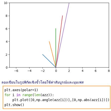
ลองเขียนในรูปพิกัดเชิงขั้วโดยใช้ค่าสัมบูรณ์และมุมเฟส
plt.axes(polar=1)
for
i
in
range
(
len
(azz)):
plt.plot([0,np.angle(azz[i])],[0,np.abs(azz[i])])
plt.show()