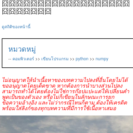
囧囧囧囧囧囧囧囧囧囧囧囧囧囧囧囧囧囧
囧囧囧囧囧囧囧
ดูสถิติของหน้านี้
หมวดหมู่
--
คอมพิวเตอร์
>>
เขียนโปรแกรม
>>
python
>>
numpy
ไม่อนุญาตให้นำเนื้อหาของบทความไปลงที่อื่นโดยไม่ได้
ขออนุญาตโดยเด็ดขาด หากต้องการนำบางส่วนไปลง
สามารถทำได้โดยต้องไม่ใช่การก๊อปแปะแต่ให้เปลี่ยนคำ
พูดเป็นของตัวเอง หรือไม่ก็เขียนในลักษณะการยก
ข้อความอ้างอิง และไม่ว่ากรณีไหนก็ตาม ต้องให้เครดิต
พร้อมใส่ลิงก์ของทุกบทความที่มีการใช้เนื้อหาเสมอ