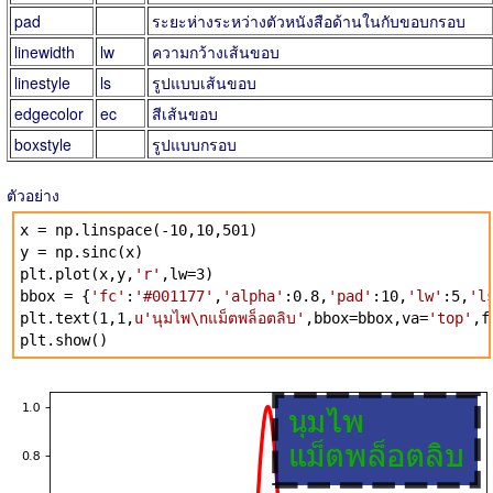
pad
ระยะห่างระหว่างตัวหนังสือด้านในกับขอบกรอบ
linewidth
lw
ความกว้างเส้นขอบ
linestyle
ls
รูปแบบเส้นขอบ
edgecolor
ec
สีเส้นขอบ
boxstyle
รูปแบบกรอบ
ตัวอย่าง
x = np.linspace(-10,10,501)
y = np.sinc(x)
plt.plot(x,y,
'r'
,lw=3)
bbox = {
'fc'
:
'#001177'
,
'alpha'
:0.8,
'pad'
:10,
'lw'
:5,
'l
plt.text(1,1,
u'นุมไพ\nแม็ตพล็อตลิบ'
,bbox=bbox,va=
'top'
,f
plt.show()