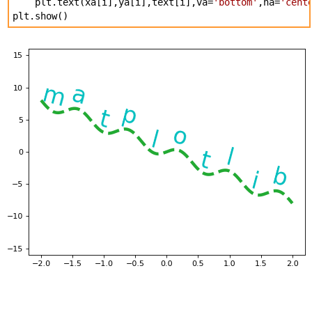
plt.text(xa[i],ya[i],text[i],va=
'bottom'
,ha=
'cent
plt.show()