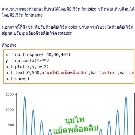
ส่วนขนาดของตัวอักษรก็ปรับได้โดยคีย์เวิร์ด fontsize ชนิดฟอนต์เปลี่ยนได้
โดยคีย์เวิร์ด fontname
นอกจากนี้ก็มี เช่น สีปรับด้วยคีย์เวิร์ด color ปรับความโปร่งใสด้วยคีย์เวิร์ด
alpha ปรับมุมเอียงด้วยคีย์เวิร์ด rotation
ตัวอย่าง
x = np.linspace(-40,40,401)
y = np.cos(x)*x**2
plt.plot(x,y,lw=2)
plt.text(0,500,
u'นุมไพ\nแม็ตพล็อตลิบ'
,ha=
'center'
,va=
'ce
plt.show()