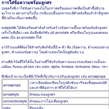
การใส่ข้อความพร้อมลูกศร
บ่อยครั้งที่เราใส่ข้อความลงไปในกราฟหรือแผนภาพเพื่อเป็นตัวชี้อธิบาย
อะไรบาง อย่างภายในนั้น กรณีแบบนี้นอกจากจะมีตัวหนังสือแล้วถ้ามีลูกศร
ชี้ด้วยก็จะเห็นภาพชัดขึ้น
matplotlib ได้จัดเตรียมคำสั่งสำหรับสร้างข้อความขึ้นมาพร้อมกับหัวลูกศร
เสร็จในทีเดียว เลย นั่นคือฟังก์ชัน plt.annotate หรือเขียนในรูปเมธอดของ
axes เป็น ax.annotate ก็ได้
อาร์กิวเมนต์ที่ต้องใช้สำหรับฟังก์ชันนี้มี ๓ ตัว คือ (ข้อความ, ตำแหน่งปลาย
ลูกศร, ตำแหน่งข้อความ) โดยตำแหน่งใส่เป็นคู่อันดับ x,y
ส่วนคีย์เวิร์ดที่ใส่ได้นั้นในส่วนที่ใช้ปรับข้อความและกรอบข้อความนั้นจะ
เหมือน กับของ plt.text เช่น color, alpha, fontsize, fontname, bbox, ฯลฯ
ที่เพิ่มเข้ามาจะเป็นคีย์เวิร์ดที่เกี่ยวกับการปรับแต่งลูกศร เช่น arrowprops
เวลาเขียนต้องเขียนในรูปดิกชันนารีของชื่อคุณสมบัติ
arrowprops
และค่าที่ต้องการ ค่าที่ใส่ได้ได้แก่
arrowstyle
ลักษณะของลูกศร
connectionstyle
ลักษณะการโยงเชื่อมลูกศร
color
สีของเส้น