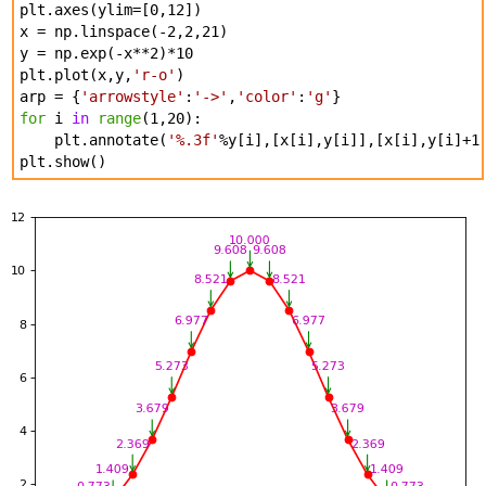
plt.axes(ylim=[0,12])
x = np.linspace(-2,2,21)
y = np.exp(-x**2)*10
plt.plot(x,y,
'r-o'
)
arp = {
'arrowstyle'
:
'->'
,
'color'
:
'g'
}
for
i
in
range
(1,20):
plt.annotate(
'%.3f'
%y[i],[x[i],y[i]],[x[i],y[i]+1
plt.show()