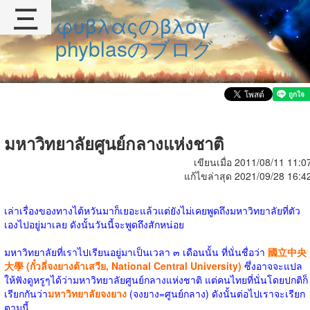
三
φυβλαςのβλογ
phyblasのブログ
มหาวิทยาลัยศูนย์กลางแห่งชาติ
เขียนเมื่อ 2011/08/11 11:0
แก้ไขล่าสุด 2021/09/28 16:4
เล่าเรื่องของทางไต้หวันมาก็เยอะแล้วแต่ยังไม่เคยพูดถึงมหาวิทยาลัยที่ตัว
เองไปอยู่มาเลย ดังนั้นวันนี้จะพูดถึงสักหน่อย
มหาวิทยาลัยที่เราไปเรียนอยู่มาเป็นเวลา ๓ เดือนนั้น ที่นั่นชื่อว่า
國立中央
大學 (กั๋วลี่จงยางต้าเสวีย, National Central University)
ซึ่งอาจจะแปล
ให้ฟังดูหรูๆได้ว่ามหาวิทยาลัยศูนย์กลางแห่งชาติ แต่คนไทยที่นั่นโดยปกติก็
เรียกกันว่า
มหาวิทยาลัยจงยาง
(จงยาง=ศูนย์กลาง) ดังนั้นต่อไปเราจะเรียก
ตามนี้