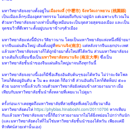
มหาวิทยาลัยจงยางตั้งอยู่ใน
เมืองจงลี่ (中壢市) จังหวัดเถาหยวน (桃園縣)
เป็นเมืองเล็กๆเมืองอุตสาหกรรม ไม่ค่อยถึงกับน่าอยู่นัก แต่เฉพาะบริเวณใน
ตัวมหาวิทยาลัยจงยางเท่านั้นที่ดูเหมือนจะเป็นจุดสวยสุดของเมือง และเป็น
จุดชมวิวที่ดีเพราะตั้งอยู่บนเขาข้างๆตัวเมือง
มหาวิทยาลัยแห่งนี้มีประวัติยาวนาน โดยเป็นมหาวิทยาลัยแห่งหนึ่งที่ย้่ายม
จากจีนแผ่นดินใหญ่ เดิมตั้งอยู่ที่
หนานจิง(南京)
แต่หลังจากจีนแยกประเทศ
แล้วมหาวิทยาลัยจงยางก็ได้ถูกย้ายมาตั้งใหม่ที่ไต้หวัน ส่วนมหาวิทยาลัยจง
ยางเดิมก็เปลี่ยนชื่อเป็น
มหาวิทยาลัยหนานจิง (南京大學)
ซึ่งเป็น
มหาวิทยาลัยชั้นนำของจีนแผ่นดินใหญ่มาจนถึงทุกวันนี้
มหาวิทยาลัยจงยางนี้เองก็มีชื่อเสียงอันดับต้นๆของไต้หวัน ไม่ว่าจะจัดโพล
ไหนก็ติดอยู่อันดับ ๑ ใน ๑๐ ตลอด ก็ถือว่าดี ส่วนอันดับโลกก็ติดท็อป ๕๐๐
ด้วย นอกจากนี้แล้วบริเวณตัวมหาวิทยาลัยยังค่อนข้างสวยงามมาก เมื่อ
เทียบกับมหาวิทยาลัยชั้นนำทั้งหลายที่เคยแวะไปดูมา
ครั้งก่อนเราเคยพูดถึงมหาวิทยาลัยที่สวยที่สุดที่เคยไปเที่ยวมาคือ
มหาวิทยาลัยตงไห่
https://phyblas.hinaboshi.com/20110706
หากเทียบ
กันแล้วมหาวิทยาลัยจงยางนี้ก็ถือว่าสวยงามมากไม่ได้ยิ่งหย่อนไปกว่ากันนัก
(และมหาวิทยาลัยตงไห่ก็ไม่ใช่มหาวิทยาลัยชั้นนำของไต้หวัน เพียงแค่มี
ทิวทัศน์สวยเท่านั้นเอง)