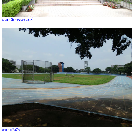
คณะอักษรศาสตร์
สนามกีฬา