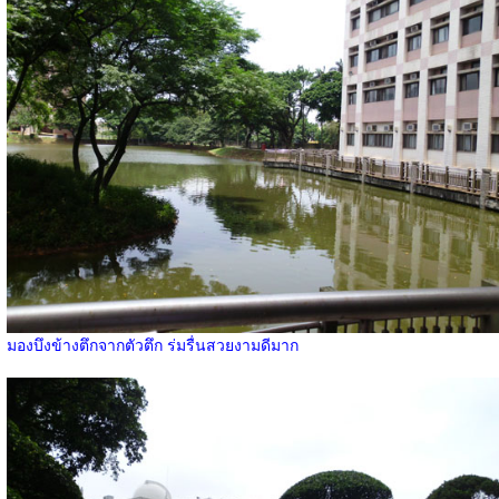
มองบึงข้างตึกจากตัวตึก ร่มรื่นสวยงามดีมาก