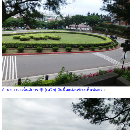
ด้านขวาจะเห็นอักษร 學 (เสวีย) อันนี้จะค่อนข้างเห็นชัดกว่า