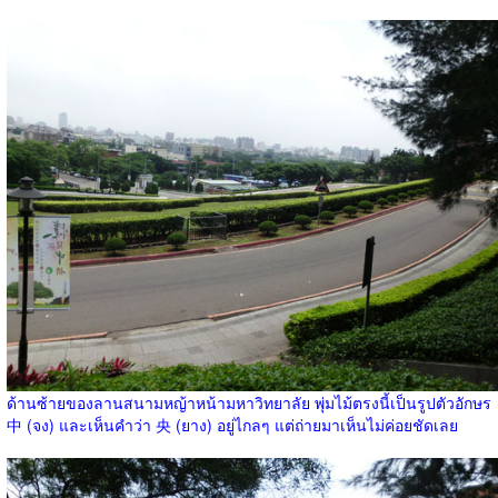
ด้านซ้ายของลานสนามหญ้าหน้ามหาวิทยาลัย พุ่มไม้ตรงนี้เป็นรูปตัวอักษร
中 (จง) และเห็นคำว่า 央 (ยาง) อยู่ไกลๆ แต่ถ่ายมาเห็นไม่ค่อยชัดเลย