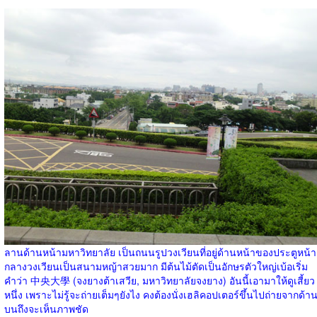
ลานด้านหน้ามหาวิทยาลัย เป็นถนนรูปวงเวียนที่อยู่ด้านหน้าของประตูหน้า
กลางวงเวียนเป็นสนามหญ้าสวยมาก มีต้นไม้ตัดเป็นอักษรตัวใหญ่เบ้อเริ่ม
คำว่า 中央大學 (จงยางต้าเสวีย, มหาวิทยาลัยจงยาง) อันนี้เอามาให้ดูเสี้ยว
หนึ่ง เพราะไม่รู้จะถ่ายเต็มๆยังไง คงต้องนั่งเฮลิคอปเตอร์ขึ้นไปถ่ายจากด้า
บนถึงจะเห็นภาพชัด