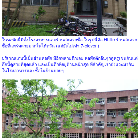
ในหอพักนี้มีทั้งโรงอาหารและร้านสะดวกซื้อ ในรูปนี้คือ Hi-life ร้านสะดวก
ซื้อที่แพร่หลายมากในไต้หวัน (แต่ยังไม่เท่า 7-eleven)
บริเวณแถบนี้เป็นย่านหอพัก มีอีกหลายตึกเลย หอพักตึกอื่นๆก็ดูหรูเช่นกันแต่
ตึกนี้ดูสวยที่สุดแล้ว และเป็นตึกที่อยู่ด้านหน้าสุด ที่สำคัญเรายังแวะมากิน
ในโรงอาหารและซื้อในร้านบ่อยๆ