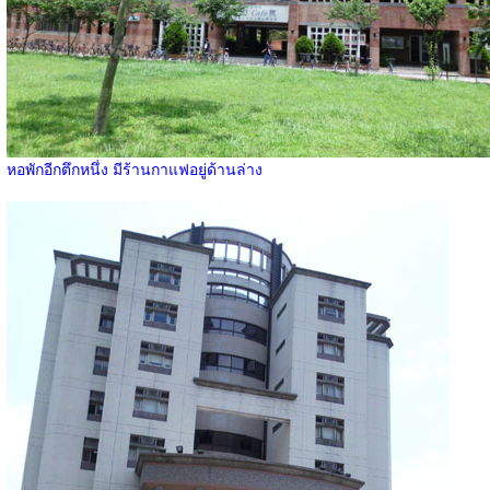
หอพักอีกตึกหนึ่ง มีร้านกาแฟอยู่ด้านล่าง