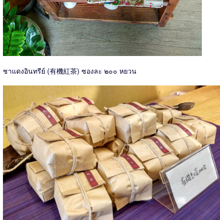
ชาแดงอินทรีย์ (有機紅茶) ซองละ ๒๐๐ หยวน