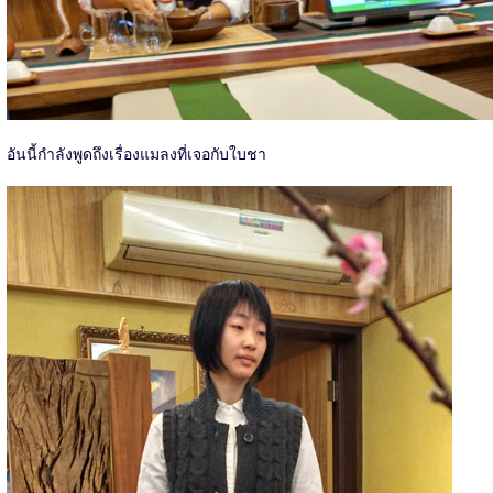
อันนี้กำลังพูดถึงเรื่องแมลงที่เจอกับใบชา