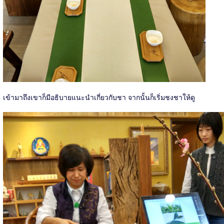
เข้ามาถึงเขาก็มีอธิบายแนะนำเกี่ยวกับชา จากนั้นก็เริ่มชงชาให้ดู