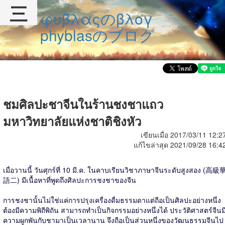
三
φυβλαςのβλογ
phyblasのブログ
ชมศิลปะชาจีนในร้านชงชาแถว
มหาวิทยาลัยแห่งชาติชิงหัว
เขียนเมื่อ 2017/03/11 12:2
แก้ไขล่าสุด 2021/09/28 16:4
เมื่อวานนี้ วันศุกร์ที่ 10 มี.ค. ในคาบเรียนวิชาภาษาจีนระดับสูงสอง (高級
語二) มีเนื้อหาที่พูดถึงศิลปะการชงชาของจีน
การชงชานั้นไม่ใช่แค่การปรุงเครื่องดื่มธรรมดาแต่ถือเป็นศิลปะอย่างหนึ่ง
ต้องมีความพิถีพิถัน สามารถทำเป็นกิจกรรมอย่างหนึ่งได้ ประวัติศาสตร์จีนม
ความผูกพันกับชามาเป็นเวลานาน จึงถือเป็นส่วนหนึ่งของวัฒนธรรมจีนไป