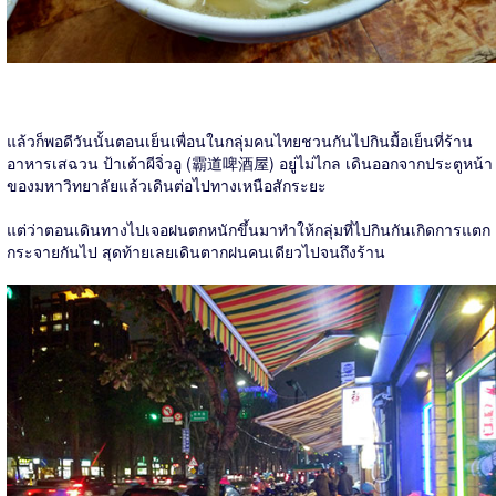
แล้วก็พอดีวันนั้นตอนเย็นเพื่อนในกลุ่มคนไทยชวนกันไปกินมื้อเย็นที่ร้าน
อาหารเสฉวน ป้าเต้าผีจิ่วอู (霸道啤酒屋) อยู่ไม่ไกล เดินออกจากประตูหน้า
ของมหาวิทยาลัยแล้วเดินต่อไปทางเหนือสักระยะ
แต่ว่าตอนเดินทางไปเจอฝนตกหนักขึ้นมาทำให้กลุ่มที่ไปกินกันเกิดการแตก
กระจายกันไป สุดท้ายเลยเดินตากฝนคนเดียวไปจนถึงร้าน