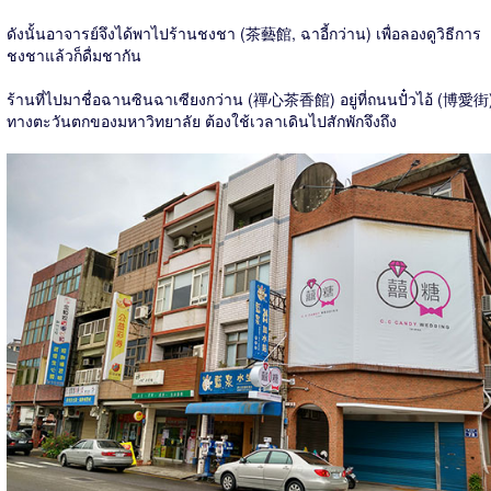
ดังนั้นอาจารย์จึงได้พาไปร้านชงชา (茶藝館, ฉาอี้กว่าน) เพื่อลองดูวิธีการ
ชงชาแล้วก็ดื่มชากัน
ร้านที่ไปมาชื่อฉานซินฉาเซียงกว่าน (禪心茶香館) อยู่ที่ถนนปั๋วไอ้ (博愛街
ทางตะวันตกของมหาวิทยาลัย ต้องใช้เวลาเดินไปสักพักจึงถึง