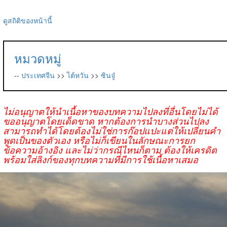
ดูสถิติของหน้านี้
หมวดหมู่
--
ประเทศจีน
>>
ไต้หวัน
>>
ซินจู๋
ไม่อนุญาตให้นำเนื้อหาของบทความไปลงที่อื่นโดยไม่ได้
ขออนุญาตโดยเด็ดขาด หากต้องการนำบางส่วนไปลง
สามารถทำได้โดยต้องไม่ใช่การก๊อปแปะแต่ให้เปลี่ยนคำ
พูดเป็นของตัวเอง หรือไม่ก็เขียนในลักษณะการยก
ข้อความอ้างอิง และไม่ว่ากรณีไหนก็ตาม ต้องให้เครดิต
พร้อมใส่ลิงก์ของทุกบทความที่มีการใช้เนื้อหาเสมอ