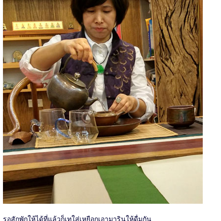
รอสักพักให้ได้ที่แล้วก็เทใส่เหยือกเอามารินให้ดื่มกัน