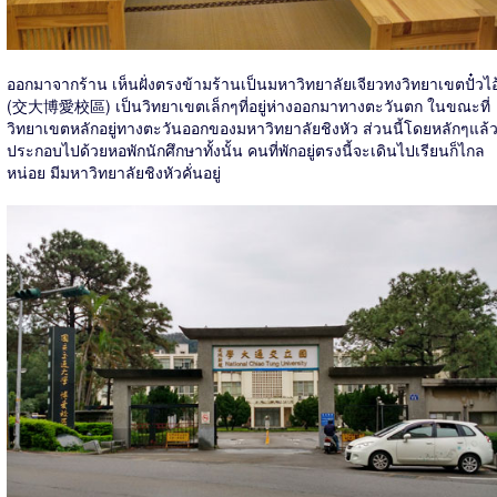
ออกมาจากร้าน เห็นฝั่งตรงข้ามร้านเป็นมหาวิทยาลัยเจียวทงวิทยาเขตปั๋วไอ
(交大博愛校區) เป็นวิทยาเขตเล็กๆที่อยู่ห่างออกมาทางตะวันตก ในขณะที่
วิทยาเขตหลักอยู่ทางตะวันออกของมหาวิทยาลัยชิงหัว ส่วนนี้โดยหลักๆแล้
ประกอบไปด้วยหอพักนักศึกษาทั้งนั้น คนที่พักอยู่ตรงนี้จะเดินไปเรียนก็ไกล
หน่อย มีมหาวิทยาลัยชิงหัวคั่นอยู่