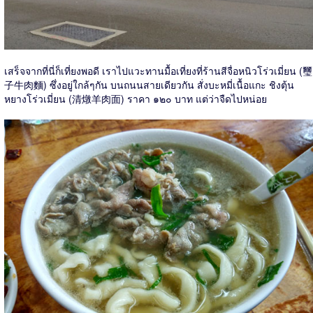
เสร็จจากที่นี่ก็เที่ยงพอดี เราไปแวะทานมื้อเที่ยงที่ร้านสีจื่อหนิวโร่วเมี่ยน (璽
子牛肉麵) ซึ่งอยู่ใกล้ๆกัน บนถนนสายเดียวกัน สั่งบะหมี่เนื้อแกะ ชิงตุ้น
หยางโร่วเมี่ยน (清燉羊肉面) ราคา ๑๒๐ บาท แต่ว่าจืดไปหน่อย