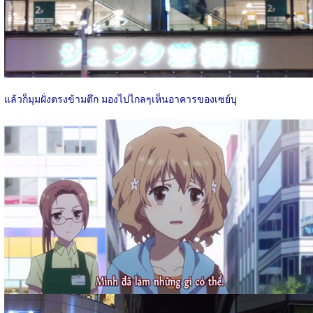
แล้วก็มุมฝั่งตรงข้ามตึก มองไปไกลๆเห็นอาคารของเซย์บุ