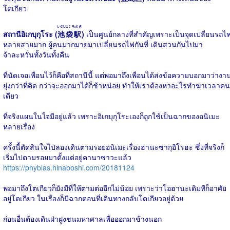
โตเกียว
いけぶくろえき
สถานีอิเกบุกุโระ (
池袋駅
)
เป็นศูนย์กลางที่สำคัญเพราะเป็นจุดเปลี่ยนรถไ
หลายสายมาก ผู้คนมากมายมาเปลี่ยนรถไฟกันที่ เดินสวนกันไปมา
จ้าละหวั่นทั้งวันทั้งคืน
ที่นัดเจอเพื่อนไว้ก็คือที่สถานีนี้ แต่พอมาถึงเพื่อนได้ส่งข้อความบอกมาว่างา
ยุ่งกว่าที่คิด กว่าจะออกมาได้ก็ช้าหน่อย ทำให้เราต้องหาอะไรทำฆ่าเวลาคน
เดียว
ที่จริงแผนในใจมีอยู่แล้ว เพราะอิเกบุกุโระเองก็ถูกใช้เป็นฉากของอนิเมะ
หลายเรื่อง
ครั้งนี้ตัดสินใจไปลองเดินตามรอยอนิเมะเรื่องฮานะซากุอิโรฮะ ซึ่งที่จริงก็
เริ่มไปตามรอยมาตั้งแต่อยู่คานาซาวะแล้ว
https://phyblas.hinaboshi.com/20181124
พอมาถึงโตเกียวก็ยังมีที่ให้ตามต่ออีกไม่น้อย เพราะว่าโอฮานะเดิมทีก็อาศัย
อยู่โตเกียว ในเรื่องก็มีฉากตอนที่เดินทางกลับโตเกียวอยู่ด้วย
ก่อนอื่นต้องเดินฝ่าฝูงชนมหาศาลเพื่อออกมาข้างนอก