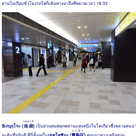
ผ่านไปเกือบชั่วโมงรถไฟก็เดินทางมาถึงที่หมายเวลา 18:33
いけぶくろ
อิเกบุกุโระ (
池袋
)
เป็นย่านคนพลุกพล่านแห่งหนึ่งในโตเกียวซึ่งหลายคนน่
としまく
จะคุ้นชื่อกันดี ที่นี่ตั้งอยู่ใน
เขตโทชิมะ (
豊島区
)
ค่อนมาทางเหนือของ