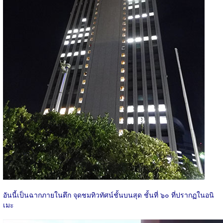
อันนี้เป็นฉากภายในตึก จุดชมทิวทัศน์ชั้นบนสุด ชั้นที่ ๖๐ ที่ปรากฏในอนิ
เมะ