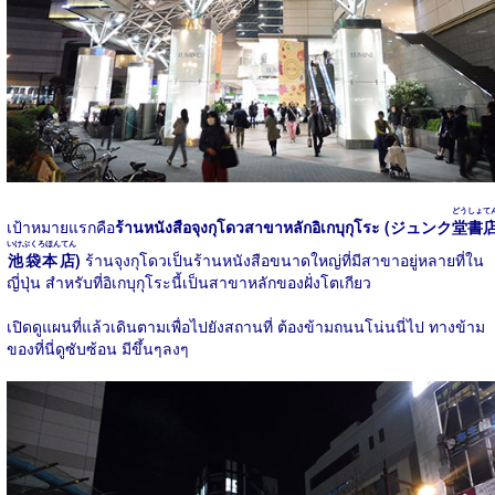
どう
しょて
เป้าหมายแรกคือ
ร้านหนังสือจุงกุโดวสาขาหลักอิเกบุกุโระ (ジュンク
堂
書
いけぶくろほんてん
池袋本店
)
ร้านจุงกุโดวเป็นร้านหนังสือขนาดใหญ่ที่มีสาขาอยู่หลายที่ใน
ญี่ปุ่น สำหรับที่อิเกบุกุโระนี้เป็นสาขาหลักของฝั่งโตเกียว
เปิดดูแผนที่แล้วเดินตามเพื่อไปยังสถานที่ ต้องข้ามถนนโน่นนี่ไป ทางข้าม
ของที่นี่ดูซับซ้อน มีขึ้นๆลงๆ