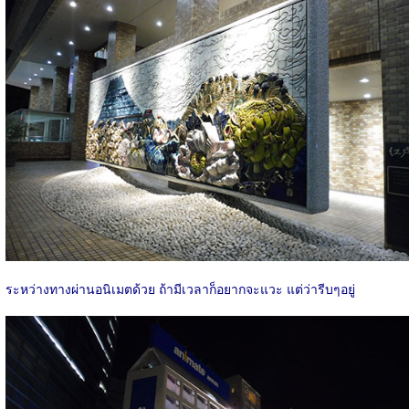
ระหว่างทางผ่านอนิเมตด้วย ถ้ามีเวลาก็อยากจะแวะ แต่ว่ารีบๆอยู่