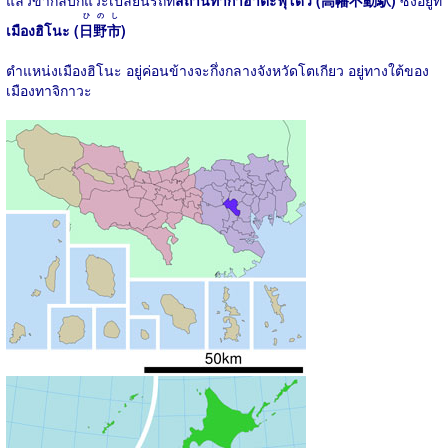
แล้วขากลับก็แวะเปลี่ยนรถที่
สถานีทากาฮาตะฟุโดว (
高幡不動駅
)
ซึ่งอยู่ที่
ひのし
เมืองฮิโนะ (
日野市
)
ตำแหน่งเมืองฮิโนะ อยู่ค่อนข้างจะกึ่งกลางจังหวัดโตเกียว อยู่ทางใต้ของ
เมืองทาจิกาวะ