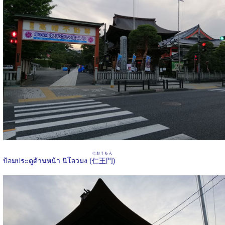
におうもん
ป้อมประตูด้านหน้า นิโอวมง (
仁王門
)