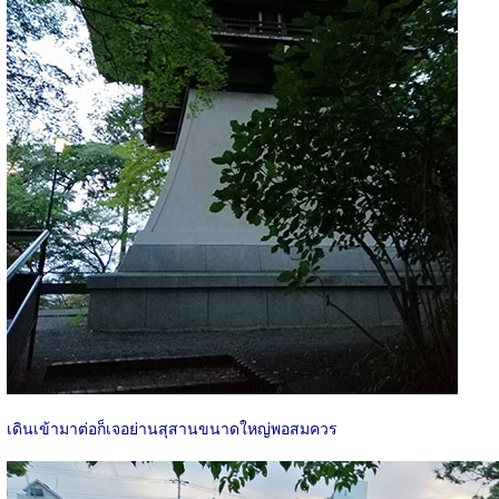
เดินเข้ามาต่อก็เจอย่านสุสานขนาดใหญ่พอสมควร