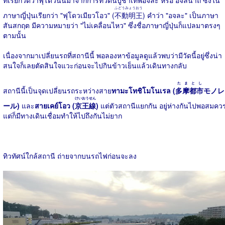
ที่เรียกวัดว่าฟุโดวนั้นมาจากการที่วัดนี้บูชาเทพอจละ หรือ อจลนาถ ซึ่งใน
ふどうみょうおう
ภาษาญี่ปุ่นเรียกว่า "ฟุโดวเมียวโอว" (
不動明王
) คำว่า "อจละ" เป็นภาษา
สันสกฤต มีความหมายว่า "ไม่เคลื่อนไหว" ซึ่งชื่อภาษาญี่ปุ่นก็แปลมาตรงๆ
ตามนั้น
เนื่องจากมาเปลี่ยนรถที่สถานีนี้ พอลองหาข้อมูลดูแล้วพบว่ามีวัดนี้อยู่ซึ่งน่า
สนใจก็เลยตัดสินใจแวะก่อนจะไปกินข้าวเย็นแล้วเดินทางกลับ
たまとし
สถานีนี้เป็นจุดเปลี่ยนรถระหว่างสาย
ทามะโทชิโมโนเรล (
多摩都市
モノレ
けいおうせん
ール)
และ
สายเคย์โอว (
京王線
)
แต่ตัวสถานีแยกกัน อยู่ห่างกันไปพอสมคว
แต่ก็มีทางเดินเชื่อมทำให้ไปถึงกันไม่ยาก
ทิวทัศน์ใกล้สถานี ถ่ายจากบนรถไฟก่อนจะลง