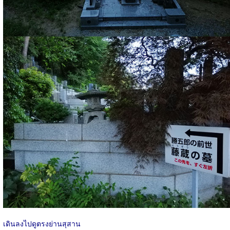
เดินลงไปดูตรงย่านสุสาน