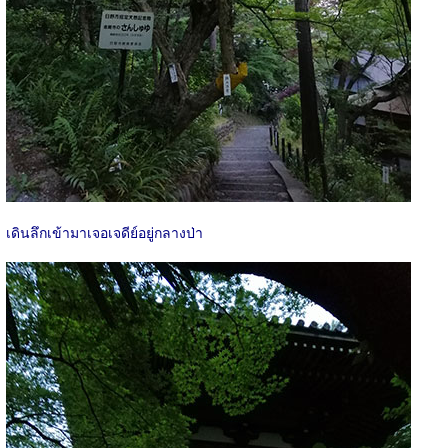
เดินลึกเข้ามาเจอเจดีย์อยู่กลางป่า