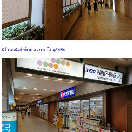
มีร้านหนังสือก็เลยแวะเข้าไปดูสักพัก