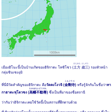
ひじかた
としぞう
เมืองฮิโนะนี้เป็นบ้านเกิดของฮิจิกาตะ โทชิโซว (
土方
歳三
) รองหัวหน้า
กลุ่มชินเซงงุมิ
こんごうじ
ที่นี่มีวัดสำคัญของฮิจิกาตะ คือ
วัดคงโงวจิ (
金剛寺
)
หรือรู้จักกันในชื่อว่า
ทา
たかはたふどうそん
กาฮาตะฟุโดวซง (
高幡不動尊
)
ซึ่งเป็นที่มาของชื่อสถานี
ว่ากันว่าฮิจิกาตะเคยใช้วัดนี้เป็นสถานที่ฝึกดาบด้วย