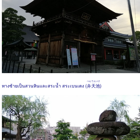
べんてんいけ
ทางซ้ายเป็นสวนหินและสระน้ำ สระเบนเตง (
弁天池
)