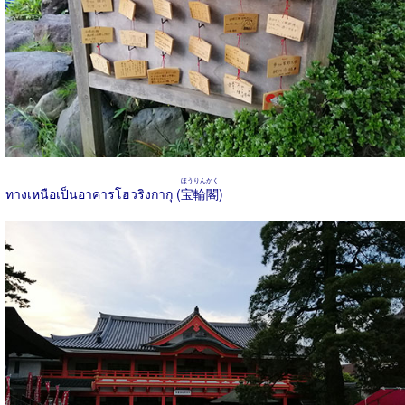
ほうりんかく
ทางเหนือเป็นอาคารโฮวริงกากุ (
宝輪閣
)