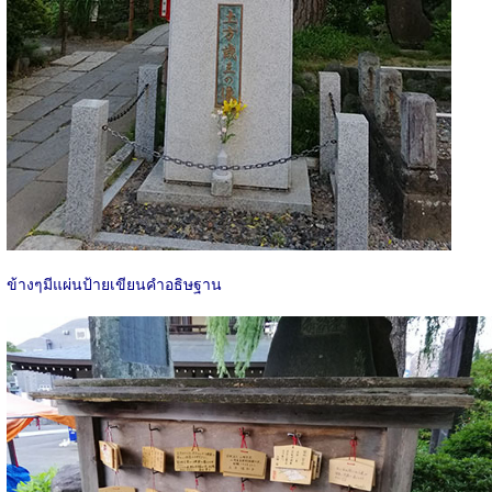
ข้างๆมีแผ่นป้ายเขียนคำอธิษฐาน