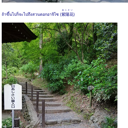
あじさい
ถ้าขึ้นไปก็จะไปถึงสวนดอกอาจิไซ (
紫陽花
)