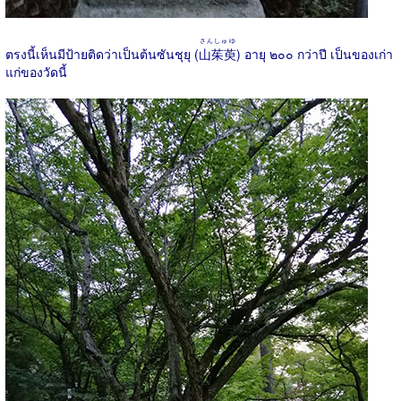
さんしゅゆ
ตรงนี้เห็นมีป้ายติดว่าเป็นต้นซันชุยุ (
山茱萸
) อายุ ๒๐๐ กว่าปี เป็นของเก่า
แก่ของวัดนี้