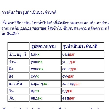
การผันกริยารูปทำเป็นประจำปกติ
เริ่มจากวิธีการผัน โดยทั่วไปแล้วก็คือตัดส่วนหางออกแล้วเอาส่วน
รากมาเติม даг/дэг/дог/дөг ใส่เข้าไป ขึ้นกับสระตามหลักความกล
มกลืนเสียง
รูปพจนานุกรม
รูปทำเป็นประจำปกติ
เป็น, อยู่, มี
бай
х
бай
даг
อ่าน
унш
их
унш
даг
ฟัง
сонс
ох
сонс
дог
นั่ง
суу
х
суу
даг
มองเห็น
харагд
ах
харагд
даг
กิน
ид
эх
ид
дэг
เจ็บ
өвд
өх
өвд
дөг