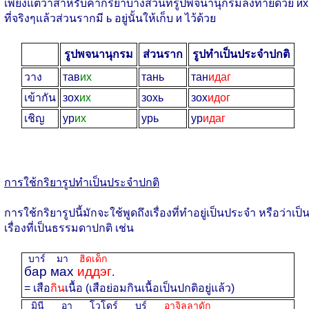
เพียงแต่ว่าสำหรับคำกริยาบางส่วนที่รูปพจนานุกรมลงท้ายด้วย их
ที่จริงๆแล้วส่วนรากมี ь อยู่นั้นให้เก็บ и ไว้ด้วย
รูปพจนานุกรม
ส่วนราก
รูปทำเป็นประจำปกติ
วาง
тав
их
тань
тан
идаг
เข้ากัน
зох
их
зохь
зох
идог
เชิญ
ур
их
урь
ур
идаг
การใช้กริยารูปทำเป็นประจำปกติ
การใช้กริยารูปนี้มักจะใช้พูดถึงเรื่องที่ทำอยู่เป็นประจำ หรือว่าเป็
เรื่องที่เป็นธรรมดาปกติ เช่น
บาร์ มา
ฮิดเด็ก
бар мах
иддэг
.
= เสือ
กิน
เนื้อ (เสือย่อมกินเนื้อเป็นปกติอยู่แล้ว)
มินี อา โวโดร์ บุร์
อาจิลลาดัก