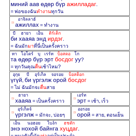
миний аав өдөр бүр
ажилладаг
.
= พ่อของฉัน
ทำงาน
ทุกวัน
อาจิลลาฮ์
ꡐ
ажиллах
= ทำงาน
บี ฮายา เอ็น
ดิร์เด็ก
би хааяа энд
ирдэг
.
= ฉันมัก
มา
ที่นี่เป็นครั้งคราว
ทา โอโดร์ บุ เรร์ท
บ็อสดอ
โก
та өдөр бүр эрт
босдог
уу
?
= ทุกวันคุณ
ตื่น
เช้าไหม?
อุกุย
บี อุร์เก็ล จอรอย
บ็อสด็อก
үгүй
би үргэлж орой
босдог
,
= ไม่ ฉันมักจะ
ตื่น
สาย
ฮายา
เอร์ท
ꡐ
ꡐ
хааяа
эрт
= เป็นครั้งคราว
= เช้า, เร็ว
อุร์เก็ลจ์
ออรอย
ꡐ
ꡐ
үргэлж
орой
= มักจะ, บ่อยๆ
= สาย, ตอนเย็น
เอ็น นอฮอย ไบง์ก
ฮชดัก
энэ нохой байнга
хуцдаг
.
= หมาตัวนี้มัก
เห่า
อยู่เป็นประจำ