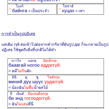
ไบงก์
โฮชาฮ์
ꡐ
ꡐ
байнга
хуцах
= เป็นประจำ
= เห่า
การทำเป็นรูปปฏิเสธ
แค่เติม гүй ต่อเข้าไปต่อจากคำกริยาที่ผันรูป даг ก็จะกลายเป็นรูป
ปฏิเสธ ใช้พูดถึงสิ่งที่ปกติไม่ได้ทำ
บาวไก นอกอ
อิดเด็กกุย
баавгай ногоо
иддэггүй
.
= หมี
ไม่กิน
ผัก
มินี ดู ชู
โซดักกุย
миний дүү шүүс
уудаггүй
.
= น้องฉัน
ไม่ดื่ม
น้ำผลไม้
บี เอ็นด์
ท็อกลอด็อกกุย
би энд
тоглодоггүй
.
= ฉัน
ไม่เล่น
ที่นี่