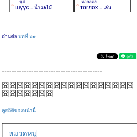
ชูส
ท็อกลอฮ์
ꡐ
ꡐ
шүүс
тоглох
= น้ำผลไม้
= เล่น
อ่านต่อ
บทที่ ๒๑
-----------------------------------------
囧囧囧囧囧囧囧囧囧囧囧囧囧囧囧囧囧囧
囧囧囧囧囧囧囧
ดูสถิติของหน้านี้
หมวดหมู่